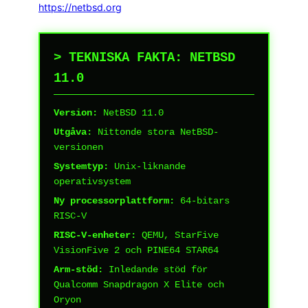
https://netbsd.org
> TEKNISKA FAKTA: NETBSD
11.0
Version:
NetBSD 11.0
Utgåva:
Nittonde stora NetBSD-
versionen
Systemtyp:
Unix-liknande
operativsystem
Ny processorplattform:
64-bitars
RISC-V
RISC-V-enheter:
QEMU, StarFive
VisionFive 2 och PINE64 STAR64
Arm-stöd:
Inledande stöd för
Qualcomm Snapdragon X Elite och
Oryon