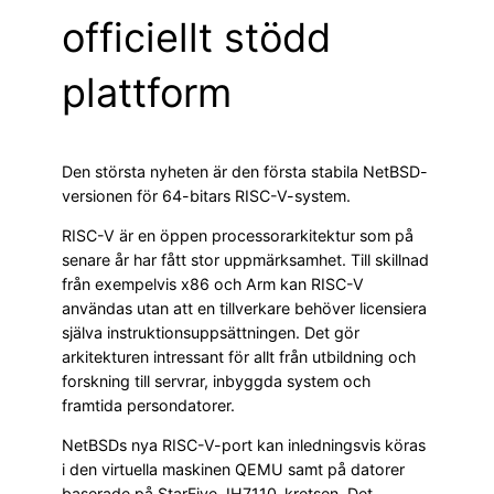
officiellt stödd
plattform
Den största nyheten är den första stabila NetBSD-
versionen för 64-bitars RISC-V-system.
RISC-V är en öppen processorarkitektur som på
senare år har fått stor uppmärksamhet. Till skillnad
från exempelvis x86 och Arm kan RISC-V
användas utan att en tillverkare behöver licensiera
själva instruktionsuppsättningen. Det gör
arkitekturen intressant för allt från utbildning och
forskning till servrar, inbyggda system och
framtida persondatorer.
NetBSDs nya RISC-V-port kan inledningsvis köras
i den virtuella maskinen QEMU samt på datorer
baserade på StarFive JH7110-kretsen. Det