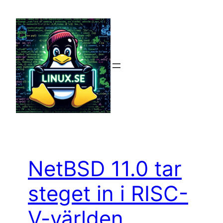
Hoppa
till
innehåll
NetBSD 11.0 tar
steget in i RISC-
V-världen