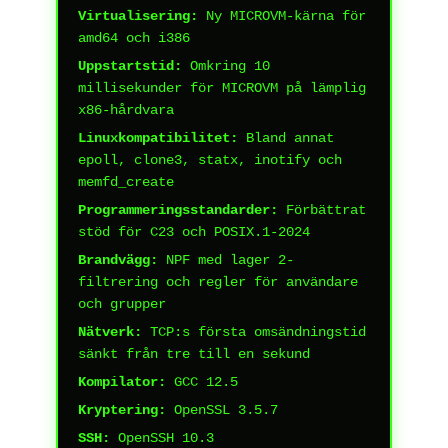
Virtualisering:
Ny MICROVM-kärna för
amd64 och i386
Uppstartstid:
Omkring 10
millisekunder för MICROVM på lämplig
x86-hårdvara
Linuxkompatibilitet:
Bland annat
epoll, clone3, statx, inotify och
memfd_create
Programmeringsstandarder:
Förbättrat
stöd för C23 och POSIX.1-2024
Brandvägg:
NPF med lager 2-
filtrering och regler för användare
och grupper
Nätverk:
TCP:s första omsändningstid
sänkt från tre till en sekund
Kompilator:
GCC 12.5
Kryptering:
OpenSSL 3.5.7
SSH:
OpenSSH 10.3