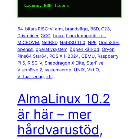
Licens:
BSD-licens
64-bitars RISC-V
, 
arm
, 
brandvägg
, 
BSD
, 
C23
, 
Drivrutiner
, 
GCC
, 
Linux
, 
Linuxkompatibilitet
, 
MICROVM
, 
NetBSD
, 
NetBSD 11.0
, 
NPF
, 
OpenSSH
, 
openssl
, 
operativsystem
, 
öppen källkod
, 
Oryon
, 
Pine64 Star64
, 
POSIX.1-2024
, 
QEMU
, 
Raspberry
Pi 5
, 
RISC-V
, 
Snapdragon X Elite
, 
StarFive
VisionFive 2
, 
systemanrop
, 
UNIX
, 
VirtIO
, 
Virtualisering
, 
zfs
AlmaLinux 10.2
är här – mer
hårdvarustöd,