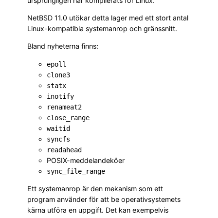
ursprungligen har kompilerats för Linux.
NetBSD 11.0 utökar detta lager med ett stort antal
Linux-kompatibla systemanrop och gränssnitt.
Bland nyheterna finns:
epoll
clone3
statx
inotify
renameat2
close_range
waitid
syncfs
readahead
POSIX-meddelandeköer
sync_file_range
Ett systemanrop är den mekanism som ett
program använder för att be operativsystemets
kärna utföra en uppgift. Det kan exempelvis