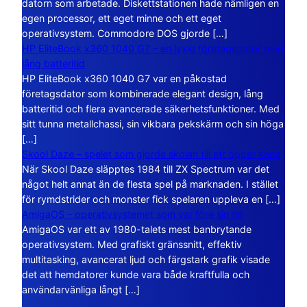
datorn som arbetade. Diskettstationen hade nämligen en
egen processor, ett eget minne och ett eget
operativsystem. Commodore DOS gjorde […]
HP EliteBook x360 1040 G7 – en lyxig företagsdator med
lång batteritid
HP EliteBook x360 1040 G7 var en påkostad
företagsdator som kombinerade elegant design, lång
batteritid och flera avancerade säkerhetsfunktioner. Med
sitt tunna metallchassi, sin vikbara pekskärm och sin höga
[…]
Skool Daze – spelet som gjorde skolan till ett öppet kaos
När Skool Daze släpptes 1984 till ZX Spectrum var det
något helt annat än de flesta spel på marknaden. I stället
för rymdstrider och monster fick spelaren uppleva en […]
AmigaOS – operativsystemet som var före sin tid
AmigaOS var ett av 1980-talets mest banbrytande
operativsystem. Med grafiskt gränssnitt, effektiv
multitasking, avancerat ljud och färgstark grafik visade
det att hemdatorer kunde vara både kraftfulla och
användarvänliga långt […]