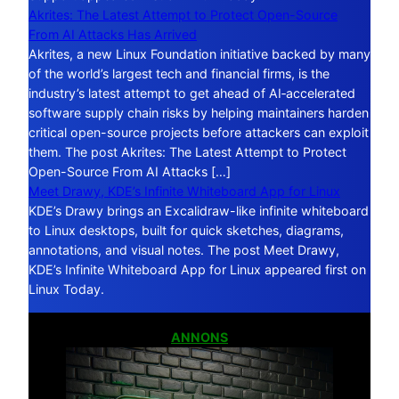
Akrites: The Latest Attempt to Protect Open-Source
From AI Attacks Has Arrived
Akrites, a new Linux Foundation initiative backed by many
of the world’s largest tech and financial firms, is the
industry’s latest attempt to get ahead of AI‑accelerated
software supply chain risks by helping maintainers harden
critical open-source projects before attackers can exploit
them. The post Akrites: The Latest Attempt to Protect
Open-Source From AI Attacks […]
Meet Drawy, KDE’s Infinite Whiteboard App for Linux
KDE’s Drawy brings an Excalidraw-like infinite whiteboard
to Linux desktops, built for quick sketches, diagrams,
annotations, and visual notes. The post Meet Drawy,
KDE’s Infinite Whiteboard App for Linux appeared first on
Linux Today.
ANNONS