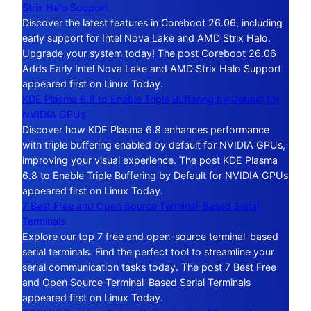
Strix Halo Support
Discover the latest features in Coreboot 26.06, including
early support for Intel Nova Lake and AMD Strix Halo.
Upgrade your system today! The post Coreboot 26.06
Adds Early Intel Nova Lake and AMD Strix Halo Support
appeared first on Linux Today.
KDE Plasma 6.8 to Enable Triple Buffering by Default for
NVIDIA GPUs
Discover how KDE Plasma 6.8 enhances performance
with triple buffering enabled by default for NVIDIA GPUs,
improving your visual experience. The post KDE Plasma
6.8 to Enable Triple Buffering by Default for NVIDIA GPUs
appeared first on Linux Today.
7 Best Free and Open Source Terminal-Based Serial
Terminals
Explore our top 7 free and open-source terminal-based
serial terminals. Find the perfect tool to streamline your
serial communication tasks today. The post 7 Best Free
and Open Source Terminal-Based Serial Terminals
appeared first on Linux Today.