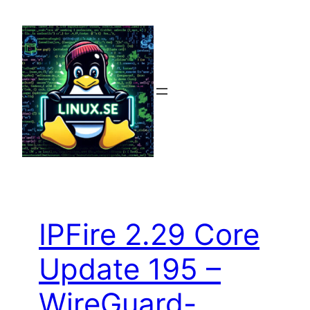
Hoppa
till
innehåll
IPFire 2.29 Core
Update 195 –
WireGuard-