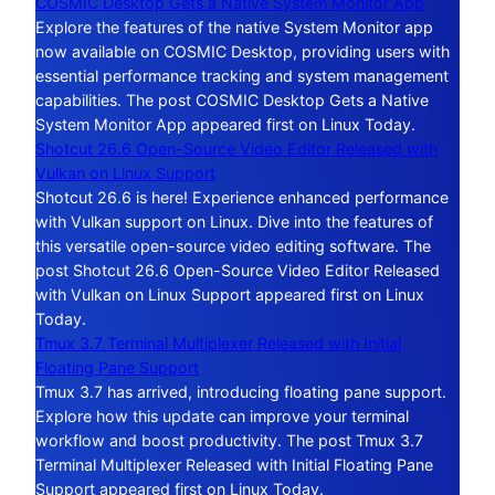
COSMIC Desktop Gets a Native System Monitor App
Explore the features of the native System Monitor app
now available on COSMIC Desktop, providing users with
essential performance tracking and system management
capabilities. The post COSMIC Desktop Gets a Native
System Monitor App appeared first on Linux Today.
Shotcut 26.6 Open-Source Video Editor Released with
Vulkan on Linux Support
Shotcut 26.6 is here! Experience enhanced performance
with Vulkan support on Linux. Dive into the features of
this versatile open-source video editing software. The
post Shotcut 26.6 Open-Source Video Editor Released
with Vulkan on Linux Support appeared first on Linux
Today.
Tmux 3.7 Terminal Multiplexer Released with Initial
Floating Pane Support
Tmux 3.7 has arrived, introducing floating pane support.
Explore how this update can improve your terminal
workflow and boost productivity. The post Tmux 3.7
Terminal Multiplexer Released with Initial Floating Pane
Support appeared first on Linux Today.