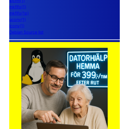
ipcrm(1)
mkfifo(1)
mkfifo(1p)
uconv(1)
iconv(1)
Debian Source list