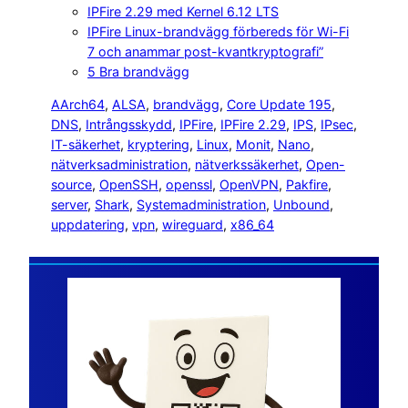
IPFire 2.29 med Kernel 6.12 LTS
IPFire Linux-brandvägg förbereds för Wi-Fi
7 och anammar post-kvantkryptografi”
5 Bra brandvägg
AArch64
, 
ALSA
, 
brandvägg
, 
Core Update 195
, 
DNS
, 
Intrångsskydd
, 
IPFire
, 
IPFire 2.29
, 
IPS
, 
IPsec
, 
IT-säkerhet
, 
kryptering
, 
Linux
, 
Monit
, 
Nano
, 
nätverksadministration
, 
nätverkssäkerhet
, 
Open-
source
, 
OpenSSH
, 
openssl
, 
OpenVPN
, 
Pakfire
, 
server
, 
Shark
, 
Systemadministration
, 
Unbound
, 
uppdatering
, 
vpn
, 
wireguard
, 
x86_64