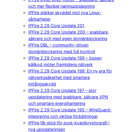
och mer flexibel namnuppslagning
IPFire stärker skyddet mot nya Linux-
sårbarheter
IPFire 2.29 Core Update 201
IPFire 2.29 Core Update 200 – snabbare,
säkrare och med egen domänblockering
IPFire DBL – community-driven
domänblockering med full kontroll
IPFire 2.29 Core Update 199 – öppen
källkod möter framtidens nätverk
IPFire 2.29 Core Update 198: En ny era för
nätverkssäkerhet med smartare
intrångsskydd
IPFire 2.29 Core Update 197 – stor
uppdatering med snabbare, säkrare VPN
och smartare energihantering
IPFire 2.29 Core Update 195 – WireGuard-
integrering och viktiga förbättringar
IPFire får stöd för post-kvantkryptografi i
nya uppdateringen