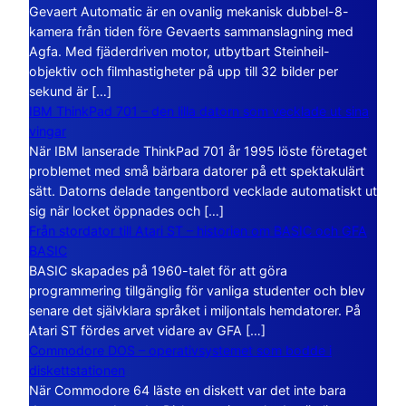
Gevaert Automatic är en ovanlig mekanisk dubbel-8-
kamera från tiden före Gevaerts sammanslagning med
Agfa. Med fjäderdriven motor, utbytbart Steinheil-
objektiv och filmhastigheter på upp till 32 bilder per
sekund är […]
IBM ThinkPad 701 – den lilla datorn som vecklade ut sina
vingar
När IBM lanserade ThinkPad 701 år 1995 löste företaget
problemet med små bärbara datorer på ett spektakulärt
sätt. Datorns delade tangentbord vecklade automatiskt ut
sig när locket öppnades och […]
Från stordator till Atari ST – historien om BASIC och GFA
BASIC
BASIC skapades på 1960-talet för att göra
programmering tillgänglig för vanliga studenter och blev
senare det självklara språket i miljontals hemdatorer. På
Atari ST fördes arvet vidare av GFA […]
Commodore DOS – operativsystemet som bodde i
diskettstationen
När Commodore 64 läste en diskett var det inte bara