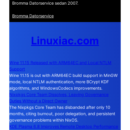
Bromma Datorservice sedan 2007.
Bromma Datorservice
Linuxiac.com
Wine 11.15 Released with ARM64EC and Local NTLM
Support
Wine 11.15 is out with ARM64EC build support in MinGW
mode, local NTLM authentication, more BCrypt KDF
algorithms, and WindowsCodecs improvements.
Nixpkgs Core Team Dissolves, Leaving Governance
Duties Without a Direct Owner
The Nixpkgs Core Team has disbanded after only 10
months, citing burnout, poor delegation, and persistent
governance problems within NixOS.
KDE Plasma 6.8 Improves Remote Desktop Performance