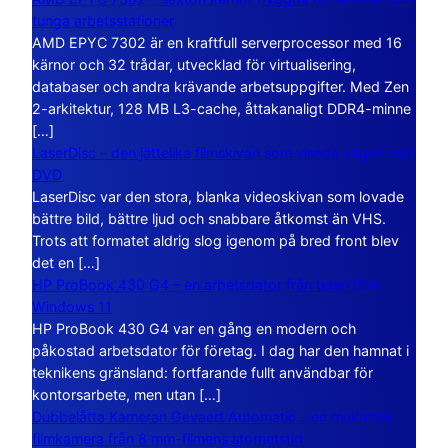
tunga arbetsstationer
AMD EPYC 7302 är en kraftfull serverprocessor med 16
kärnor och 32 trådar, utvecklad för virtualisering,
databaser och andra krävande arbetsuppgifter. Med Zen
2-arkitektur, 128 MB L3-cache, åttakanaligt DDR4-minne
[…]
LaserDisc – den jättelika filmskivan som visade vägen mot
DVD
LaserDisc var den stora, blanka videoskivan som lovade
bättre bild, bättre ljud och snabbare åtkomst än VHS.
Trots att formatet aldrig slog igenom på bred front blev
det en […]
HP ProBook 430 G4 – en arbetsdator från tiden före
Windows 11
HP ProBook 430 G4 var en gång en modern och
påkostad arbetsdator för företag. I dag har den hamnat i
teknikens gränsland: fortfarande fullt användbar för
kontorsarbete, men utan […]
Dubbelåtta Kameran Gevaert Automatic – en mekanisk
filmkamera från 8 mm-filmens storhetstid