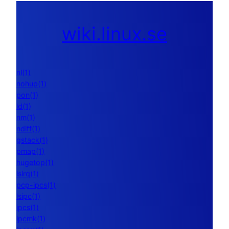
wiki.linux.se
nl(1)
nohup(1)
pon(1)
ld(1)
nm(1)
ndiff(1)
gstack(1)
pmap(1)
hugetop(1)
lsirq(1)
pcp-ipcs(1)
lsipc(1)
ipcs(1)
ipcmk(1)