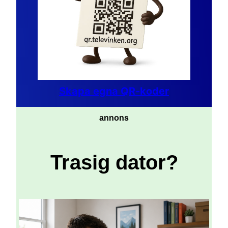
Skapa egna QR-koder
annons
Trasig dator?