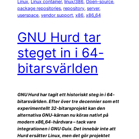
Linux
, 
Linux container
, 
linux/386
, 
Open-source
, 
package repositories
, 
repository
, 
server
, 
userspace
, 
vendor support
, 
x86
, 
x86_64
GNU Hurd tar
steget in i 64-
bitarsvärlden
GNU Hurd har tagit ett historiskt steg in i 64-
bitarsvärlden. Efter över tre decennier som ett
experimentellt 32-bitarsprojekt kan den
alternativa GNU-kärnan nu köras nativt på
modern x86_64-hårdvara – tack vare
integrationen i GNU Guix. Det innebär inte att
Hurd ersätter Linux, men det gör projektet