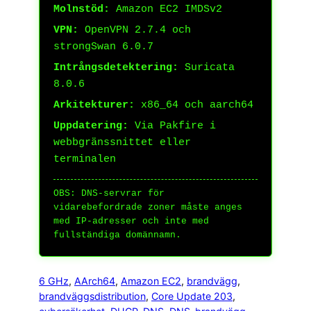
Molnstöd:
Amazon EC2 IMDSv2
VPN:
OpenVPN 2.7.4 och
strongSwan 6.0.7
Intrångsdetektering:
Suricata
8.0.6
Arkitekturer:
x86_64 och aarch64
Uppdatering:
Via Pakfire i
webbgränssnittet eller
terminalen
OBS: DNS-servrar för
vidarebefordrade zoner måste anges
med IP-adresser och inte med
fullständiga domännamn.
6 GHz
, 
AArch64
, 
Amazon EC2
, 
brandvägg
, 
brandväggsdistribution
, 
Core Update 203
, 