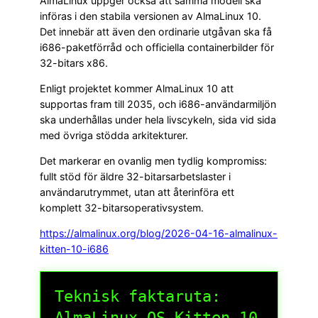
AlmaLinux uppger också att samma modell ska
införas i den stabila versionen av AlmaLinux 10.
Det innebär att även den ordinarie utgåvan ska få
i686-paketförråd och officiella containerbilder för
32-bitars x86.
Enligt projektet kommer AlmaLinux 10 att
supportas fram till 2035, och i686-användarmiljön
ska underhållas under hela livscykeln, sida vid sida
med övriga stödda arkitekturer.
Det markerar en ovanlig men tydlig kompromiss:
fullt stöd för äldre 32-bitarsarbetslaster i
användarutrymmet, utan att återinföra ett
komplett 32-bitarsoperativsystem.
https://almalinux.org/blog/2026-04-16-almalinux-
kitten-10-i686
Teknisk faktaruta:
AlmaLinux OS Kitten 10