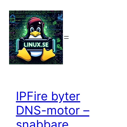
Hoppa
till
innehåll
IPFire byter
DNS-motor –
snabbare,