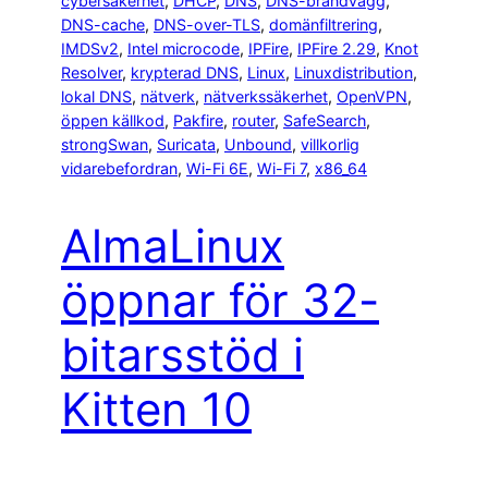
cybersäkerhet
, 
DHCP
, 
DNS
, 
DNS-brandvägg
, 
DNS-cache
, 
DNS-over-TLS
, 
domänfiltrering
, 
IMDSv2
, 
Intel microcode
, 
IPFire
, 
IPFire 2.29
, 
Knot
Resolver
, 
krypterad DNS
, 
Linux
, 
Linuxdistribution
, 
lokal DNS
, 
nätverk
, 
nätverkssäkerhet
, 
OpenVPN
, 
öppen källkod
, 
Pakfire
, 
router
, 
SafeSearch
, 
strongSwan
, 
Suricata
, 
Unbound
, 
villkorlig
vidarebefordran
, 
Wi-Fi 6E
, 
Wi-Fi 7
, 
x86_64
AlmaLinux
öppnar för 32-
bitarsstöd i
Kitten 10