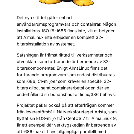
Det nya stödet gäller enbart
användarrumsprogramvara och containrar. Någon
installations-ISO för i686 finns inte, vilket betyder
att AlmaLinux inte erbjuder en komplett 32-
bitarsinstallation av systemet.
Satsningen är främst riktad till verksamheter och
utvecklare som fortfarande är beroende av 32-
bitarskomponenter. Enligt AlmaLinux finns det
fortfarande programvara som endast distribueras
som i686, CI-miljöer som kräver en specifik 32-
bitars glibc, samt containerarbetsflöden där en
underhållen distributionsbas för linux/386 behövs.
Projektet pekar också på att efterfrågan kommer
från leverantörshåll. Nätverksföretaget Arista, som
flyttat sin EOS-miljö från CentOS 7 till AlmaLinux 9,
är ett exempel där verktygskedjan är beroende av
att i686-paket finns tillgängliga parallellt med