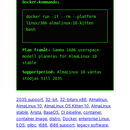
Docker-kommando:
docker run -it --rm --platform 
linux/386 almalinux:10-kitten 
bash

Plan framåt:
Samma i686 userspace-
modell planeras för AlmaLinux 10
stable
Supportperiod:
AlmaLinux 10 väntas
stödjas till 2035
2035 support
, 
32-bit
, 
32-bitars x86
, 
Almalinux
, 
AlmaLinux 10
, 
AlmaLinux OS Kitten 10
, 
AlmaLinux
stable
, 
Arista
, 
BaseOS
, 
CI pipeline
, 
container
, 
container image
, 
distro
, 
Docker
, 
enterprise Linux
, 
EOS
, 
glibc
, 
i686
, 
i686 support
, 
legacy software
, 