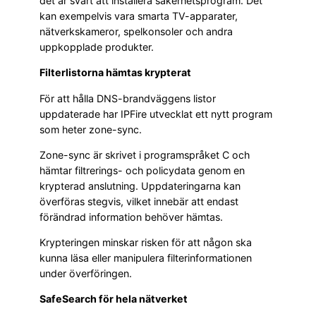
det är svårt att installera säkerhetsprogram. Det
kan exempelvis vara smarta TV-apparater,
nätverkskameror, spelkonsoler och andra
uppkopplade produkter.
Filterlistorna hämtas krypterat
För att hålla DNS-brandväggens listor
uppdaterade har IPFire utvecklat ett nytt program
som heter zone-sync.
Zone-sync är skrivet i programspråket C och
hämtar filtrerings- och policydata genom en
krypterad anslutning. Uppdateringarna kan
överföras stegvis, vilket innebär att endast
förändrad information behöver hämtas.
Krypteringen minskar risken för att någon ska
kunna läsa eller manipulera filterinformationen
under överföringen.
SafeSearch för hela nätverket