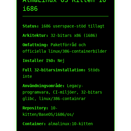
i686
Status:
i686 userspace-stöd tillagt
Arkitektur:
32-bitars x86 (i686)
Omfattning:
Paketförråd och
officiella linux/386-containerbilder
Installer ISO:
Nej
Full 32-bitarsinstallation:
Stöds
inte
Användningsområde:
Legacy-
programvara, CI-miljöer, 32-bitars
glibc, linux/386-containrar
Repository:
10-
kitten/BaseOS/i686/os/
Container:
almalinux:10-kitten