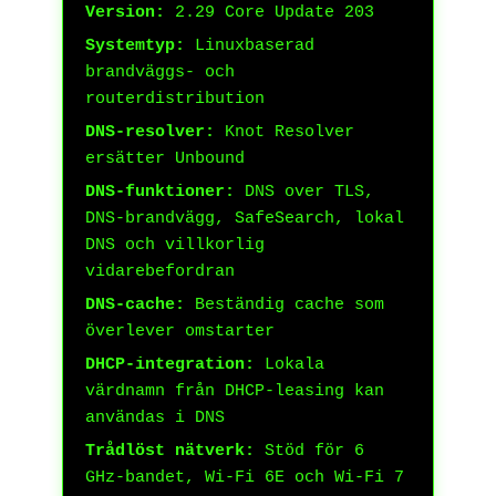
Version:
2.29 Core Update 203
Systemtyp:
Linuxbaserad
brandväggs- och
routerdistribution
DNS-resolver:
Knot Resolver
ersätter Unbound
DNS-funktioner:
DNS over TLS,
DNS-brandvägg, SafeSearch, lokal
DNS och villkorlig
vidarebefordran
DNS-cache:
Beständig cache som
överlever omstarter
DHCP-integration:
Lokala
värdnamn från DHCP-leasing kan
användas i DNS
Trådlöst nätverk:
Stöd för 6
GHz-bandet, Wi-Fi 6E och Wi-Fi 7