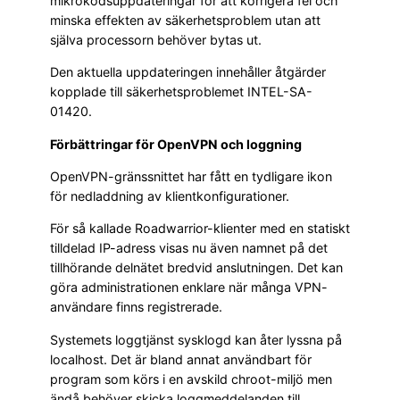
mikrokodsuppdateringar för att korrigera fel och
minska effekten av säkerhetsproblem utan att
själva processorn behöver bytas ut.
Den aktuella uppdateringen innehåller åtgärder
kopplade till säkerhetsproblemet INTEL-SA-
01420.
Förbättringar för OpenVPN och loggning
OpenVPN-gränssnittet har fått en tydligare ikon
för nedladdning av klientkonfigurationer.
För så kallade Roadwarrior-klienter med en statiskt
tilldelad IP-adress visas nu även namnet på det
tillhörande delnätet bredvid anslutningen. Det kan
göra administrationen enklare när många VPN-
användare finns registrerade.
Systemets loggtjänst sysklogd kan åter lyssna på
localhost. Det är bland annat användbart för
program som körs i en avskild chroot-miljö men
ändå behöver skicka loggmeddelanden till