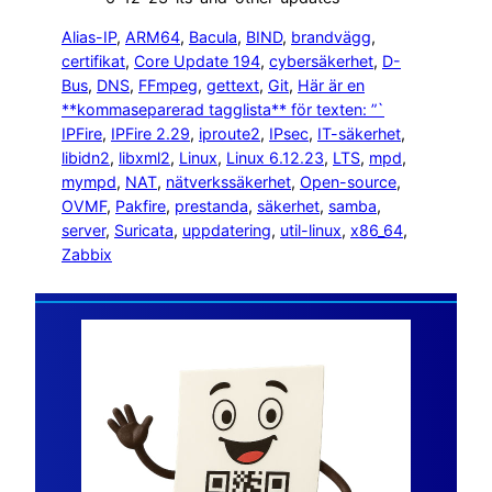
Alias-IP
, 
ARM64
, 
Bacula
, 
BIND
, 
brandvägg
, 
certifikat
, 
Core Update 194
, 
cybersäkerhet
, 
D-
Bus
, 
DNS
, 
FFmpeg
, 
gettext
, 
Git
, 
Här är en
**kommaseparerad tagglista** för texten: ”`
IPFire
, 
IPFire 2.29
, 
iproute2
, 
IPsec
, 
IT-säkerhet
, 
libidn2
, 
libxml2
, 
Linux
, 
Linux 6.12.23
, 
LTS
, 
mpd
, 
mympd
, 
NAT
, 
nätverkssäkerhet
, 
Open-source
, 
OVMF
, 
Pakfire
, 
prestanda
, 
säkerhet
, 
samba
, 
server
, 
Suricata
, 
uppdatering
, 
util-linux
, 
x86_64
, 
Zabbix