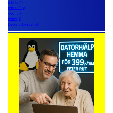
mkfifo(1)
mkfifo(1p)
uconv(1)
iconv(1)
Debian Source list