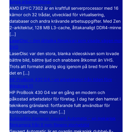
tunga arbetsstationer
AMD EPYC 7302 är en kraftfull serverprocessor med 16
kärnor och 32 trådar, utvecklad för virtualisering,
databaser och andra krävande arbetsuppgifter. Med Zen
2-arkitektur, 128 MB L3-cache, åttakanaligt DDR4-minne
[…]
LaserDisc – den jättelika filmskivan som visade vägen mot
DVD
LaserDisc var den stora, blanka videoskivan som lovade
bättre bild, bättre ljud och snabbare åtkomst än VHS.
Trots att formatet aldrig slog igenom på bred front blev
det en […]
HP ProBook 430 G4 – en arbetsdator från tiden före
Windows 11
HP ProBook 430 G4 var en gång en modern och
påkostad arbetsdator för företag. I dag har den hamnat i
teknikens gränsland: fortfarande fullt användbar för
kontorsarbete, men utan […]
Dubbelåtta Kameran Gevaert Automatic – en mekanisk
filmkamera från 8 mm-filmens storhetstid
Gevaert Automatic är en ovanlig mekanisk dubbel-8-