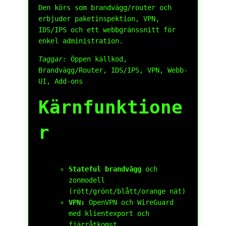
Den körs som brandvägg/router och
erbjuder paketinspektion, VPN,
IDS/IPS och ett webbgränssnitt för
enkel administration.
Taggar:
Öppen källkod,
Brandvägg/Router, IDS/IPS, VPN, Webb-
UI, Add-ons
Kärnfunktione
r
Stateful brandvägg
och
zonmodell
(rött/grönt/blått/orange nät)
VPN:
OpenVPN och WireGuard
med klientexport och
fjärråtkomst