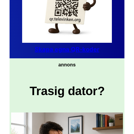
Skapa egna QR-koder
annons
Trasig dator?