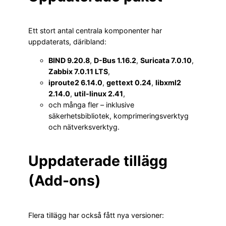
Ett stort antal centrala komponenter har
uppdaterats, däribland:
BIND 9.20.8
,
D-Bus 1.16.2
,
Suricata 7.0.10
,
Zabbix 7.0.11 LTS
,
iproute2 6.14.0
,
gettext 0.24
,
libxml2
2.14.0
,
util-linux 2.41
,
och många fler – inklusive
säkerhetsbibliotek, komprimeringsverktyg
och nätverksverktyg.
Uppdaterade tillägg
(Add-ons)
Flera tillägg har också fått nya versioner: