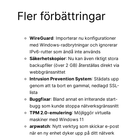
Fler förbättringar
WireGuard
: Importerar nu konfigurationer
med Windows-radbrytningar och ignorerar
IPv6-rutter som ändå inte används
Säkerhetskopior
: Nu kan även riktigt stora
backupfiler (över 2 GB) återställas direkt via
webbgränssnittet
Intrusion Prevention System
: Städats upp
genom att ta bort en gammal, nedlagd SSL-
lista
Buggfixar
: Bland annat en irriterande start-
bugg som kunde stoppa nätverksgränssnitt
TPM 2.0-emulering
: Möjliggör virtuella
maskiner med Windows 11
arpwatch
: Nytt verktyg som skickar e-post
när en ny enhet dyker upp på ditt nätverk