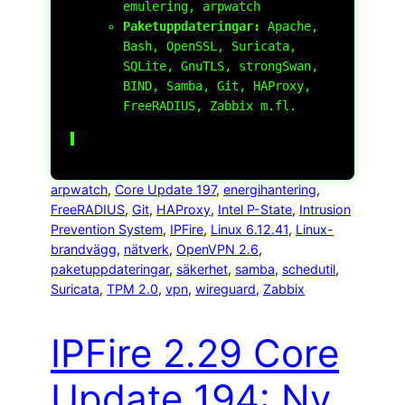
emulering,
arpwatch
Paketuppdateringar:
Apache,
Bash, OpenSSL, Suricata,
SQLite, GnuTLS, strongSwan,
BIND, Samba, Git, HAProxy,
FreeRADIUS, Zabbix m.fl.
arpwatch
, 
Core Update 197
, 
energihantering
, 
FreeRADIUS
, 
Git
, 
HAProxy
, 
Intel P-State
, 
Intrusion
Prevention System
, 
IPFire
, 
Linux 6.12.41
, 
Linux-
brandvägg
, 
nätverk
, 
OpenVPN 2.6
, 
paketuppdateringar
, 
säkerhet
, 
samba
, 
schedutil
, 
Suricata
, 
TPM 2.0
, 
vpn
, 
wireguard
, 
Zabbix
IPFire 2.29 Core
Update 194: Ny