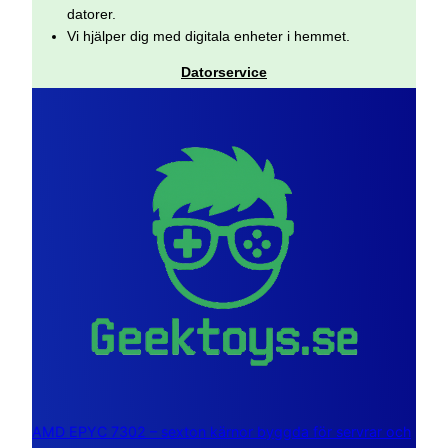
datorer.
Vi hjälper dig med digitala enheter i hemmet.
Datorservice
AMD EPYC 7302 – sexton kärnor byggda för servrar och