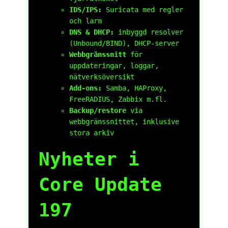
IDS/IPS:
Suricata med regler
och larm
DNS & DHCP:
inbyggd resolver
(Unbound/BIND), DHCP-server
Webbgränssnitt
för
uppdateringar, loggar,
nätverksöversikt
Add-ons:
Samba, HAProxy,
FreeRADIUS, Zabbix m.fl.
Backup/restore
via
webbgränssnittet, inklusive
stora arkiv
Nyheter i
Core Update
197