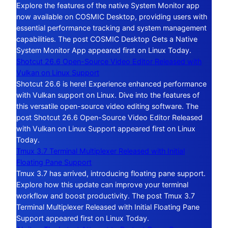
Explore the features of the native System Monitor app
now available on COSMIC Desktop, providing users with
essential performance tracking and system management
capabilities. The post COSMIC Desktop Gets a Native
System Monitor App appeared first on Linux Today.
Shotcut 26.6 Open-Source Video Editor Released with
Vulkan on Linux Support
Shotcut 26.6 is here! Experience enhanced performance
with Vulkan support on Linux. Dive into the features of
this versatile open-source video editing software. The
post Shotcut 26.6 Open-Source Video Editor Released
with Vulkan on Linux Support appeared first on Linux
Today.
Tmux 3.7 Terminal Multiplexer Released with Initial
Floating Pane Support
Tmux 3.7 has arrived, introducing floating pane support.
Explore how this update can improve your terminal
workflow and boost productivity. The post Tmux 3.7
Terminal Multiplexer Released with Initial Floating Pane
Support appeared first on Linux Today.