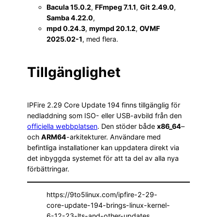
Bacula 15.0.2
,
FFmpeg 7.1.1
,
Git 2.49.0
,
Samba 4.22.0
,
mpd 0.24.3
,
mympd 20.1.2
,
OVMF
2025.02-1
, med flera.
Tillgänglighet
IPFire 2.29 Core Update 194 finns tillgänglig för
nedladdning som ISO- eller USB-avbild från den
officiella webbplatsen
. Den stöder både
x86_64
–
och
ARM64
-arkitekturer. Användare med
befintliga installationer kan uppdatera direkt via
det inbyggda systemet för att ta del av alla nya
förbättringar.
https://9to5linux.com/ipfire-2-29-
core-update-194-brings-linux-kernel-
6-12-23-lts-and-other-updates