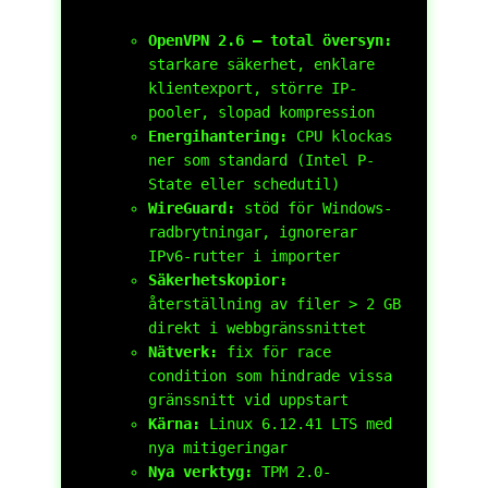
OpenVPN 2.6 – total översyn:
starkare säkerhet, enklare
klientexport, större IP-
pooler, slopad kompression
Energihantering:
CPU klockas
ner som standard (Intel P-
State eller schedutil)
WireGuard:
stöd för Windows-
radbrytningar, ignorerar
IPv6-rutter i importer
Säkerhetskopior:
återställning av filer > 2 GB
direkt i webbgränssnittet
Nätverk:
fix för race
condition som hindrade vissa
gränssnitt vid uppstart
Kärna:
Linux 6.12.41 LTS med
nya mitigeringar
Nya verktyg:
TPM 2.0-