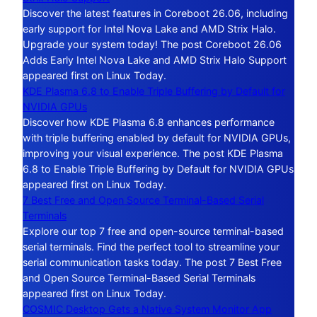
Discover the latest features in Coreboot 26.06, including
early support for Intel Nova Lake and AMD Strix Halo.
Upgrade your system today! The post Coreboot 26.06
Adds Early Intel Nova Lake and AMD Strix Halo Support
appeared first on Linux Today.
KDE Plasma 6.8 to Enable Triple Buffering by Default for
NVIDIA GPUs
Discover how KDE Plasma 6.8 enhances performance
with triple buffering enabled by default for NVIDIA GPUs,
improving your visual experience. The post KDE Plasma
6.8 to Enable Triple Buffering by Default for NVIDIA GPUs
appeared first on Linux Today.
7 Best Free and Open Source Terminal-Based Serial
Terminals
Explore our top 7 free and open-source terminal-based
serial terminals. Find the perfect tool to streamline your
serial communication tasks today. The post 7 Best Free
and Open Source Terminal-Based Serial Terminals
appeared first on Linux Today.
COSMIC Desktop Gets a Native System Monitor App