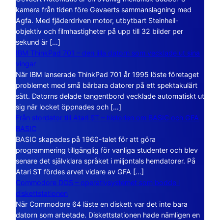
kamera från tiden före Gevaerts sammanslagning med
Agfa. Med fjäderdriven motor, utbytbart Steinheil-
objektiv och filmhastigheter på upp till 32 bilder per
sekund är […]
IBM ThinkPad 701 – den lilla datorn som vecklade ut sina
vingar
När IBM lanserade ThinkPad 701 år 1995 löste företaget
problemet med små bärbara datorer på ett spektakulärt
sätt. Datorns delade tangentbord vecklade automatiskt ut
sig när locket öppnades och […]
Från stordator till Atari ST – historien om BASIC och GFA
BASIC
BASIC skapades på 1960-talet för att göra
programmering tillgänglig för vanliga studenter och blev
senare det självklara språket i miljontals hemdatorer. På
Atari ST fördes arvet vidare av GFA […]
Commodore DOS – operativsystemet som bodde i
diskettstationen
När Commodore 64 läste en diskett var det inte bara
datorn som arbetade. Diskettstationen hade nämligen en