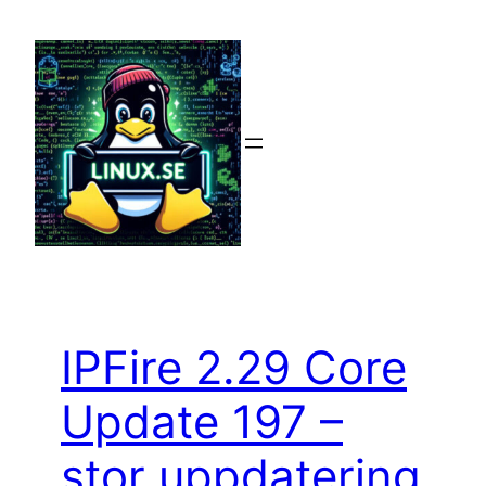
Hoppa
till
innehåll
IPFire 2.29 Core
Update 197 –
stor uppdatering