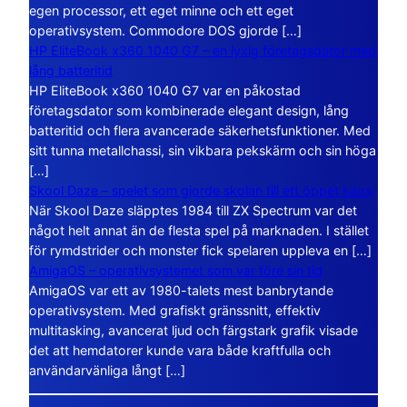
egen processor, ett eget minne och ett eget
operativsystem. Commodore DOS gjorde […]
HP EliteBook x360 1040 G7 – en lyxig företagsdator med
lång batteritid
HP EliteBook x360 1040 G7 var en påkostad
företagsdator som kombinerade elegant design, lång
batteritid och flera avancerade säkerhetsfunktioner. Med
sitt tunna metallchassi, sin vikbara pekskärm och sin höga
[…]
Skool Daze – spelet som gjorde skolan till ett öppet kaos
När Skool Daze släpptes 1984 till ZX Spectrum var det
något helt annat än de flesta spel på marknaden. I stället
för rymdstrider och monster fick spelaren uppleva en […]
AmigaOS – operativsystemet som var före sin tid
AmigaOS var ett av 1980-talets mest banbrytande
operativsystem. Med grafiskt gränssnitt, effektiv
multitasking, avancerat ljud och färgstark grafik visade
det att hemdatorer kunde vara både kraftfulla och
användarvänliga långt […]