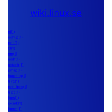
wiki.linux.se
nl(1)
nohup(1)
pon(1)
ld(1)
nm(1)
ndiff(1)
gstack(1)
pmap(1)
hugetop(1)
lsirq(1)
pcp-ipcs(1)
lsipc(1)
ipcs(1)
ipcmk(1)
ipcrm(1)