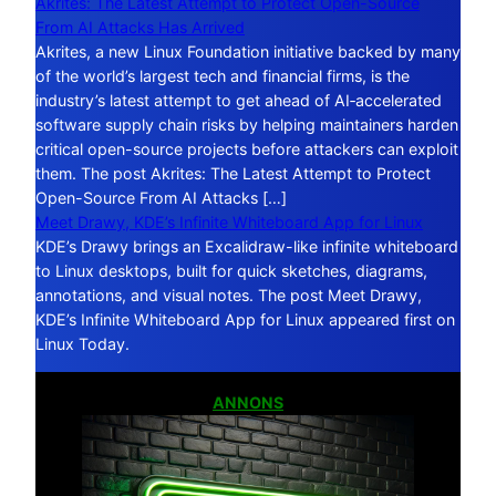
Akrites: The Latest Attempt to Protect Open-Source
From AI Attacks Has Arrived
Akrites, a new Linux Foundation initiative backed by many
of the world’s largest tech and financial firms, is the
industry’s latest attempt to get ahead of AI‑accelerated
software supply chain risks by helping maintainers harden
critical open-source projects before attackers can exploit
them. The post Akrites: The Latest Attempt to Protect
Open-Source From AI Attacks […]
Meet Drawy, KDE’s Infinite Whiteboard App for Linux
KDE’s Drawy brings an Excalidraw-like infinite whiteboard
to Linux desktops, built for quick sketches, diagrams,
annotations, and visual notes. The post Meet Drawy,
KDE’s Infinite Whiteboard App for Linux appeared first on
Linux Today.
ANNONS