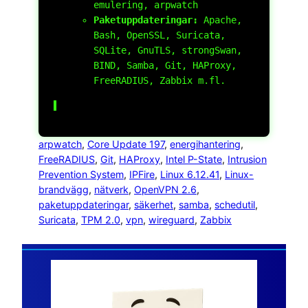
emulering,
arpwatch
Paketuppdateringar:
Apache,
Bash, OpenSSL, Suricata,
SQLite, GnuTLS, strongSwan,
BIND, Samba, Git, HAProxy,
FreeRADIUS, Zabbix m.fl.
arpwatch
, 
Core Update 197
, 
energihantering
, 
FreeRADIUS
, 
Git
, 
HAProxy
, 
Intel P-State
, 
Intrusion
Prevention System
, 
IPFire
, 
Linux 6.12.41
, 
Linux-
brandvägg
, 
nätverk
, 
OpenVPN 2.6
, 
paketuppdateringar
, 
säkerhet
, 
samba
, 
schedutil
, 
Suricata
, 
TPM 2.0
, 
vpn
, 
wireguard
, 
Zabbix