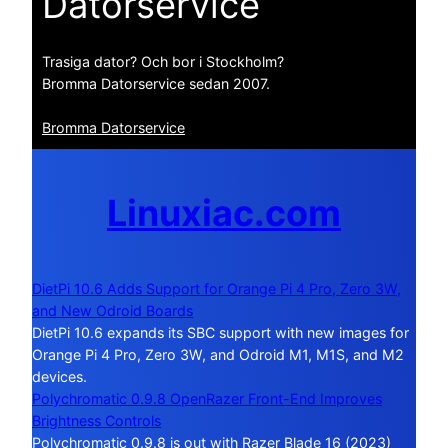
Datorservice
Trasiga dator? Och bor i Stockholm?
Bromma Datorservice sedan 2007.
Bromma Datorservice
Linuxiac.com
DietPi 10.6 Adds Support for Orange Pi 4 Pro, Zero 3W,
and New Odroid Boards
DietPi 10.6 expands its SBC support with new images for
Orange Pi 4 Pro, Zero 3W, and Odroid M1, M1S, and M2
devices.
Polychromatic 0.9.8 OpenRazer Front-End Improves
Brightness Controls
Polychromatic 0.9.8 is out with Razer Blade 16 (2023)