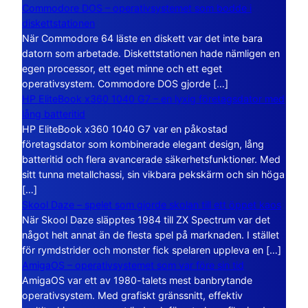
Commodore DOS – operativsystemet som bodde i
diskettstationen
När Commodore 64 läste en diskett var det inte bara
datorn som arbetade. Diskettstationen hade nämligen en
egen processor, ett eget minne och ett eget
operativsystem. Commodore DOS gjorde […]
HP EliteBook x360 1040 G7 – en lyxig företagsdator med
lång batteritid
HP EliteBook x360 1040 G7 var en påkostad
företagsdator som kombinerade elegant design, lång
batteritid och flera avancerade säkerhetsfunktioner. Med
sitt tunna metallchassi, sin vikbara pekskärm och sin höga
[…]
Skool Daze – spelet som gjorde skolan till ett öppet kaos
När Skool Daze släpptes 1984 till ZX Spectrum var det
något helt annat än de flesta spel på marknaden. I stället
för rymdstrider och monster fick spelaren uppleva en […]
AmigaOS – operativsystemet som var före sin tid
AmigaOS var ett av 1980-talets mest banbrytande
operativsystem. Med grafiskt gränssnitt, effektiv