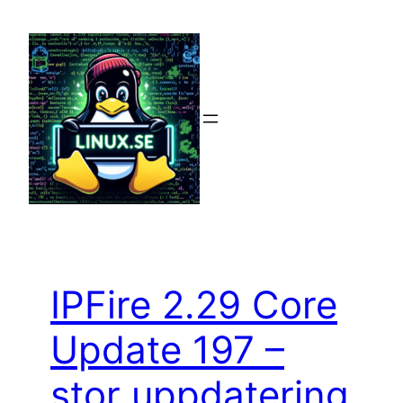
Hoppa
till
innehåll
IPFire 2.29 Core
Update 197 –
stor uppdatering