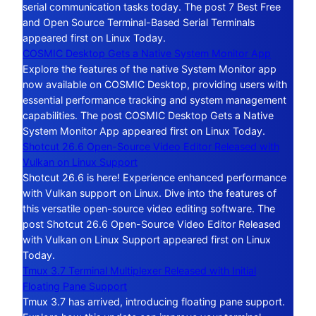
serial communication tasks today. The post 7 Best Free
and Open Source Terminal-Based Serial Terminals
appeared first on Linux Today.
COSMIC Desktop Gets a Native System Monitor App
Explore the features of the native System Monitor app
now available on COSMIC Desktop, providing users with
essential performance tracking and system management
capabilities. The post COSMIC Desktop Gets a Native
System Monitor App appeared first on Linux Today.
Shotcut 26.6 Open-Source Video Editor Released with
Vulkan on Linux Support
Shotcut 26.6 is here! Experience enhanced performance
with Vulkan support on Linux. Dive into the features of
this versatile open-source video editing software. The
post Shotcut 26.6 Open-Source Video Editor Released
with Vulkan on Linux Support appeared first on Linux
Today.
Tmux 3.7 Terminal Multiplexer Released with Initial
Floating Pane Support
Tmux 3.7 has arrived, introducing floating pane support.