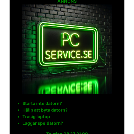
ANNONS
Starta inte datorn?
Hjälp att byta datorn?
Trasig laptop
Laggar speldatorn?
Telefon
08 37 21 00