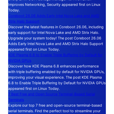
Improves Networking, Security appeared first on Linux
Today.
Coreboot 26.06 Adds Early Intel Nova Lake and AMD
Strix Halo Support
Discover the latest features in Coreboot 26.06, including
early support for Intel Nova Lake and AMD Strix Halo.
Upgrade your system today! The post Coreboot 26.06
Adds Early Intel Nova Lake and AMD Strix Halo Support
appeared first on Linux Today.
KDE Plasma 6.8 to Enable Triple Buffering by Default for
NVIDIA GPUs
Discover how KDE Plasma 6.8 enhances performance
with triple buffering enabled by default for NVIDIA GPUs,
improving your visual experience. The post KDE Plasma
6.8 to Enable Triple Buffering by Default for NVIDIA GPUs
appeared first on Linux Today.
7 Best Free and Open Source Terminal-Based Serial
Terminals
Explore our top 7 free and open-source terminal-based
serial terminals. Find the perfect tool to streamline your