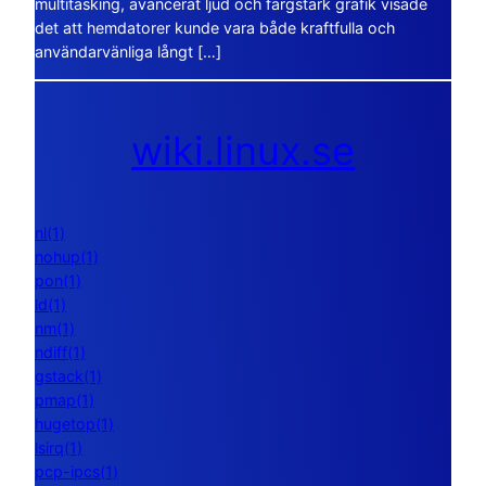
multitasking, avancerat ljud och färgstark grafik visade
det att hemdatorer kunde vara både kraftfulla och
användarvänliga långt […]
wiki.linux.se
nl(1)
nohup(1)
pon(1)
ld(1)
nm(1)
ndiff(1)
gstack(1)
pmap(1)
hugetop(1)
lsirq(1)
pcp-ipcs(1)