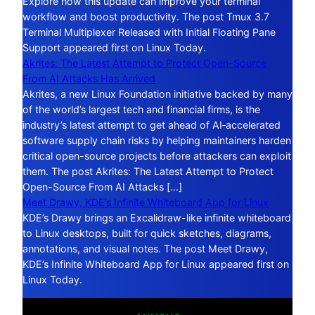
Explore how this update can improve your terminal
workflow and boost productivity. The post Tmux 3.7
Terminal Multiplexer Released with Initial Floating Pane
Support appeared first on Linux Today.
Akrites: The Latest Attempt to Protect Open-Source
From AI Attacks Has Arrived
Akrites, a new Linux Foundation initiative backed by many
of the world’s largest tech and financial firms, is the
industry’s latest attempt to get ahead of AI‑accelerated
software supply chain risks by helping maintainers harden
critical open-source projects before attackers can exploit
them. The post Akrites: The Latest Attempt to Protect
Open-Source From AI Attacks […]
Meet Drawy, KDE’s Infinite Whiteboard App for Linux
KDE’s Drawy brings an Excalidraw-like infinite whiteboard
to Linux desktops, built for quick sketches, diagrams,
annotations, and visual notes. The post Meet Drawy,
KDE’s Infinite Whiteboard App for Linux appeared first on
Linux Today.