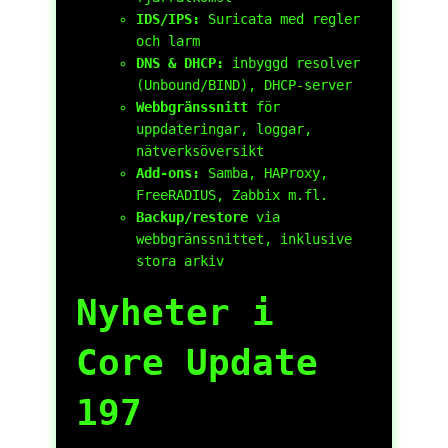
IDS/IPS:
Suricata med regler
och larm
DNS & DHCP:
inbyggd resolver
(Unbound/BIND), DHCP-server
Webbgränssnitt
för
uppdateringar, loggar,
nätverksöversikt
Add-ons:
Samba, HAProxy,
FreeRADIUS, Zabbix m.fl.
Backup/restore
via
webbgränssnittet, inklusive
stora arkiv
Nyheter i
Core Update
197