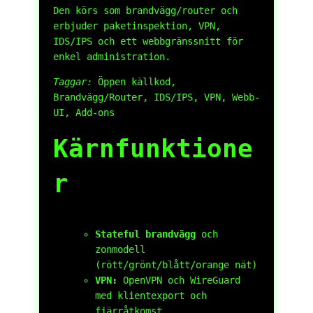
Den körs som brandvägg/router och
erbjuder paketinspektion, VPN,
IDS/IPS och ett webbgränssnitt för
enkel administration.
Taggar:
Öppen källkod,
Brandvägg/Router, IDS/IPS, VPN, Webb-
UI, Add-ons
Kärnfunktione
r
Stateful brandvägg
och
zonmodell
(rött/grönt/blått/orange nät)
VPN:
OpenVPN och WireGuard
med klientexport och
fjärråtkomst