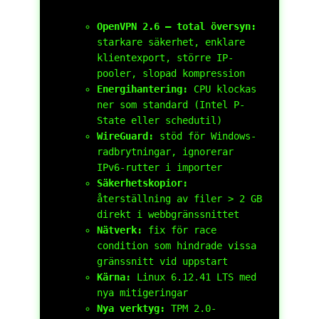
OpenVPN 2.6 – total översyn:
starkare säkerhet, enklare
klientexport, större IP-
pooler, slopad kompression
Energihantering:
CPU klockas
ner som standard (Intel P-
State eller schedutil)
WireGuard:
stöd för Windows-
radbrytningar, ignorerar
IPv6-rutter i importer
Säkerhetskopior:
återställning av filer > 2 GB
direkt i webbgränssnittet
Nätverk:
fix för race
condition som hindrade vissa
gränssnitt vid uppstart
Kärna:
Linux 6.12.41 LTS med
nya mitigeringar
Nya verktyg:
TPM 2.0-