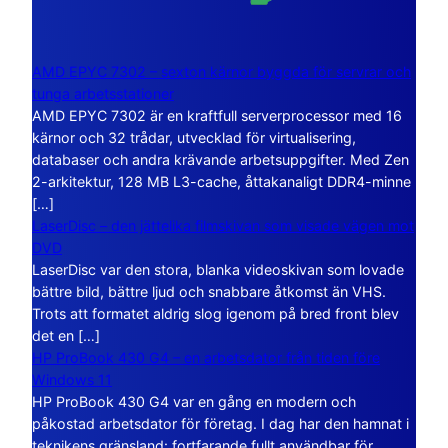
AMD EPYC 7302 – sexton kärnor byggda för servrar och
tunga arbetsstationer
AMD EPYC 7302 är en kraftfull serverprocessor med 16
kärnor och 32 trådar, utvecklad för virtualisering,
databaser och andra krävande arbetsuppgifter. Med Zen
2-arkitektur, 128 MB L3-cache, åttakanaligt DDR4-minne
[…]
LaserDisc – den jättelika filmskivan som visade vägen mot
DVD
LaserDisc var den stora, blanka videoskivan som lovade
bättre bild, bättre ljud och snabbare åtkomst än VHS.
Trots att formatet aldrig slog igenom på bred front blev
det en […]
HP ProBook 430 G4 – en arbetsdator från tiden före
Windows 11
HP ProBook 430 G4 var en gång en modern och
påkostad arbetsdator för företag. I dag har den hamnat i
teknikens gränsland: fortfarande fullt användbar för