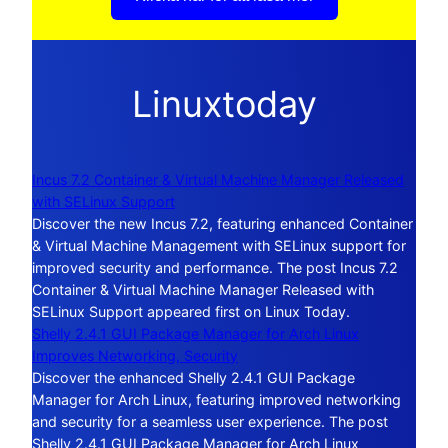
Linuxtoday
Incus 7.2 Container & Virtual Machine Manager Released
with SELinux Support
Discover the new Incus 7.2, featuring enhanced Container
& Virtual Machine Management with SELinux support for
improved security and performance. The post Incus 7.2
Container & Virtual Machine Manager Released with
SELinux Support appeared first on Linux Today.
Shelly 2.4.1 GUI Package Manager for Arch Linux
Improves Networking, Security
Discover the enhanced Shelly 2.4.1 GUI Package
Manager for Arch Linux, featuring improved networking
and security for a seamless user experience. The post
Shelly 2.4.1 GUI Package Manager for Arch Linux