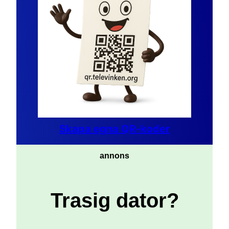
Skapa egna QR-koder
annons
Trasig dator?