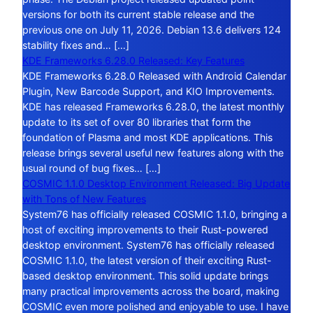
versions for both its current stable release and the
previous one on July 11, 2026. Debian 13.6 delivers 124
stability fixes and… […]
KDE Frameworks 6.28.0 Released: Key Features
KDE Frameworks 6.28.0 Released with Android Calendar
Plugin, New Barcode Support, and KIO Improvements.
KDE has released Frameworks 6.28.0, the latest monthly
update to its set of over 80 libraries that form the
foundation of Plasma and most KDE applications. This
release brings several useful new features along with the
usual round of bug fixes… […]
COSMIC 1.1.0 Desktop Environment Released: Big Update
with Tons of New Features
System76 has officially released COSMIC 1.1.0, bringing a
host of exciting improvements to their Rust-powered
desktop environment. System76 has officially released
COSMIC 1.1.0, the latest version of their exciting Rust-
based desktop environment. This solid update brings
many practical improvements across the board, making
COSMIC even more polished and enjoyable to use. I have