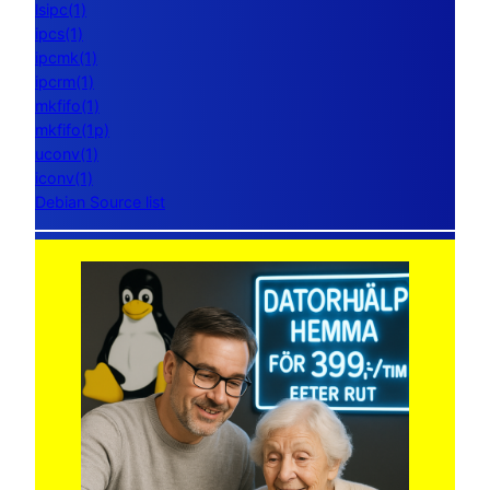
lsipc(1)
ipcs(1)
ipcmk(1)
ipcrm(1)
mkfifo(1)
mkfifo(1p)
uconv(1)
iconv(1)
Debian Source list