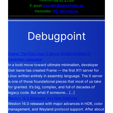
E-post
kontakt@datorhjalp.se
Hemsida :
PC-Service.se
Debugpoint
Frame: The First Linux X Server Written Entirely in
Assembly Language
In a bold move toward ultimate minimalism, developer
Geir Isene has created Frame — the first X11 server for
Linux written entirely in assembly language. The X server
is one of those foundational pieces that most of us take
for granted. It’s big, complex, and full of decades of
legacy code. But what if someone… […]
Weston 16.0 Released: Key New Features
Weston 16.0 released with major advances in HDR, color
management, and Wayland protocol support. After about