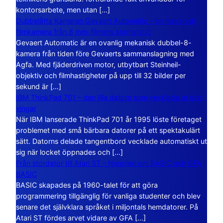
kontorsarbete, men utan […]
Dubbelåtta Kameran Gevaert Automatic – en mekanisk
filmkamera från 8 mm-filmens storhetstid
Gevaert Automatic är en ovanlig mekanisk dubbel-8-
kamera från tiden före Gevaerts sammanslagning med
Agfa. Med fjäderdriven motor, utbytbart Steinheil-
objektiv och filmhastigheter på upp till 32 bilder per
sekund är […]
IBM ThinkPad 701 – den lilla datorn som vecklade ut sina
vingar
När IBM lanserade ThinkPad 701 år 1995 löste företaget
problemet med små bärbara datorer på ett spektakulärt
sätt. Datorns delade tangentbord vecklade automatiskt ut
sig när locket öppnades och […]
Från stordator till Atari ST – historien om BASIC och GFA
BASIC
BASIC skapades på 1960-talet för att göra
programmering tillgänglig för vanliga studenter och blev
senare det självklara språket i miljontals hemdatorer. På
Atari ST fördes arvet vidare av GFA […]