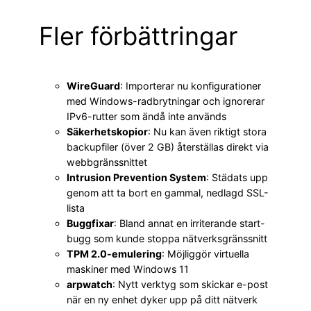
Fler förbättringar
WireGuard
: Importerar nu konfigurationer
med Windows-radbrytningar och ignorerar
IPv6-rutter som ändå inte används
Säkerhetskopior
: Nu kan även riktigt stora
backupfiler (över 2 GB) återställas direkt via
webbgränssnittet
Intrusion Prevention System
: Städats upp
genom att ta bort en gammal, nedlagd SSL-
lista
Buggfixar
: Bland annat en irriterande start-
bugg som kunde stoppa nätverksgränssnitt
TPM 2.0-emulering
: Möjliggör virtuella
maskiner med Windows 11
arpwatch
: Nytt verktyg som skickar e-post
när en ny enhet dyker upp på ditt nätverk