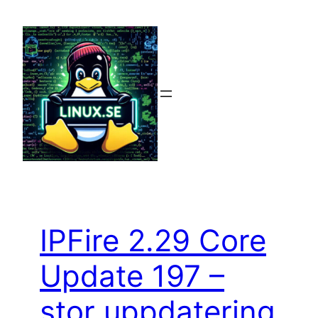
Hoppa
till
innehåll
IPFire 2.29 Core
Update 197 –
stor uppdatering