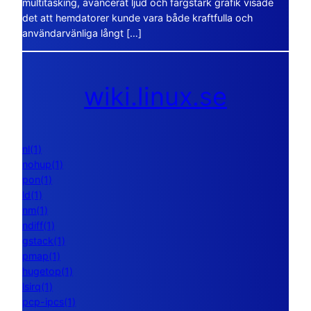
multitasking, avancerat ljud och färgstark grafik visade
det att hemdatorer kunde vara både kraftfulla och
användarvänliga långt […]
wiki.linux.se
nl(1)
nohup(1)
pon(1)
ld(1)
nm(1)
ndiff(1)
gstack(1)
pmap(1)
hugetop(1)
lsirq(1)
pcp-ipcs(1)