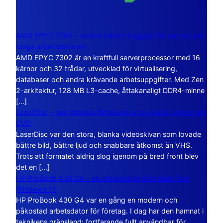
AMD EPYC 7302 – sexton kärnor byggda för servrar och
tunga arbetsstationer
AMD EPYC 7302 är en kraftfull serverprocessor med 16
kärnor och 32 trådar, utvecklad för virtualisering,
databaser och andra krävande arbetsuppgifter. Med Zen
2-arkitektur, 128 MB L3-cache, åttakanaligt DDR4-minne
[…]
LaserDisc – den jättelika filmskivan som visade vägen mot
DVD
LaserDisc var den stora, blanka videoskivan som lovade
bättre bild, bättre ljud och snabbare åtkomst än VHS.
Trots att formatet aldrig slog igenom på bred front blev
det en […]
HP ProBook 430 G4 – en arbetsdator från tiden före
Windows 11
HP ProBook 430 G4 var en gång en modern och
påkostad arbetsdator för företag. I dag har den hamnat i
teknikens gränsland: fortfarande fullt användbar för