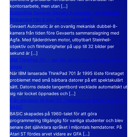
kontorsarbete, men utan […]
Dubbelåtta Kameran Gevaert Automatic – en mekanisk
filmkamera från 8 mm-filmens storhetstid
Gevaert Automatic är en ovanlig mekanisk dubbel-8-
kamera från tiden före Gevaerts sammanslagning med
Agfa. Med fjäderdriven motor, utbytbart Steinheil-
objektiv och filmhastigheter på upp till 32 bilder per
sekund är […]
IBM ThinkPad 701 – den lilla datorn som vecklade ut sina
vingar
När IBM lanserade ThinkPad 701 år 1995 löste företaget
problemet med små bärbara datorer på ett spektakulärt
sätt. Datorns delade tangentbord vecklade automatiskt ut
sig när locket öppnades och […]
Från stordator till Atari ST – historien om BASIC och GFA
BASIC
BASIC skapades på 1960-talet för att göra
programmering tillgänglig för vanliga studenter och blev
senare det självklara språket i miljontals hemdatorer. På
Atari ST fördes arvet vidare av GFA […]