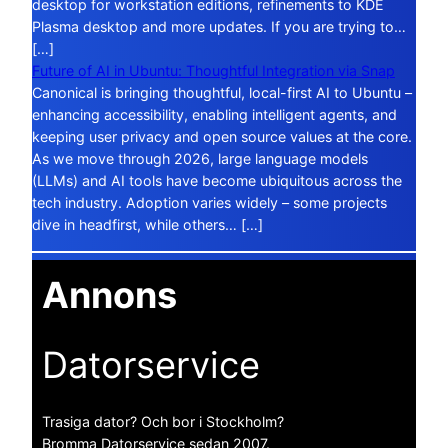
desktop for workstation editions, refinements to KDE
Plasma desktop and more updates. If you are trying to…
[…]
Future of AI in Ubuntu: Thoughtful Integration via Snap
Canonical is bringing thoughtful, local-first AI to Ubuntu –
enhancing accessibility, enabling intelligent agents, and
keeping user privacy and open source values at the core.
As we move through 2026, large language models
(LLMs) and AI tools have become ubiquitous across the
tech industry. Adoption varies widely – some projects
dive in headfirst, while others… […]
Annons
Datorservice
Trasiga dator? Och bor i Stockholm?
Bromma Datorservice sedan 2007.