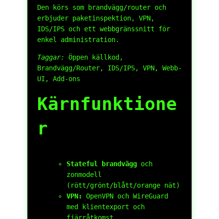
Den körs som brandvägg/router och
erbjuder paketinspektion, VPN,
IDS/IPS och ett webbgränssnitt för
enkel administration.
Taggar:
Öppen källkod,
Brandvägg/Router, IDS/IPS, VPN, Webb-
UI, Add-ons
Kärnfunktione
r
Stateful brandvägg
och
zonmodell
(rött/grönt/blått/orange nät)
VPN:
OpenVPN och WireGuard
med klientexport och
fjärråtkomst