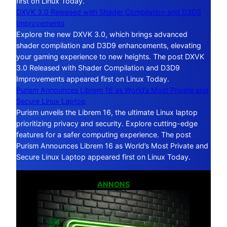
first on Linux Today.
DXVK 3.0 Released with Shader Compilation and D3D9
Improvements
Explore the new DXVK 3.0, which brings advanced
shader compilation and D3D9 enhancements, elevating
your gaming experience to new heights. The post DXVK
3.0 Released with Shader Compilation and D3D9
Improvements appeared first on Linux Today.
Purism Announces Librem 16 as World’s Most Private and
Secure Linux Laptop
Purism unveils the Librem 16, the ultimate Linux laptop
prioritizing privacy and security. Explore cutting-edge
features for a safer computing experience. The post
Purism Announces Librem 16 as World’s Most Private and
Secure Linux Laptop appeared first on Linux Today.
ANNONS