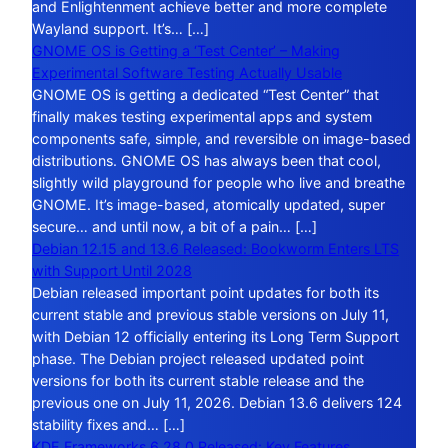
and Enlightenment achieve better and more complete
Wayland support. It’s… […]
GNOME OS is Getting a ‘Test Center’ – Making
Experimental Software Testing Actually Usable
GNOME OS is getting a dedicated “Test Center” that
finally makes testing experimental apps and system
components safe, simple, and reversible on image-based
distributions. GNOME OS has always been that cool,
slightly wild playground for people who live and breathe
GNOME. It’s image-based, atomically updated, super
secure… and until now, a bit of a pain… […]
Debian 12.15 and 13.6 Released: Bookworm Enters LTS
with Support Until 2028
Debian released important point updates for both its
current stable and previous stable versions on July 11,
with Debian 12 officially entering its Long Term Support
phase. The Debian project released updated point
versions for both its current stable release and the
previous one on July 11, 2026. Debian 13.6 delivers 124
stability fixes and… […]
KDE Frameworks 6.28.0 Released: Key Features