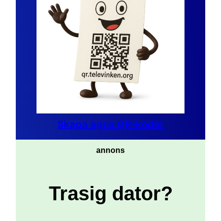
Skapa egna QR-koder
annons
Trasig dator?