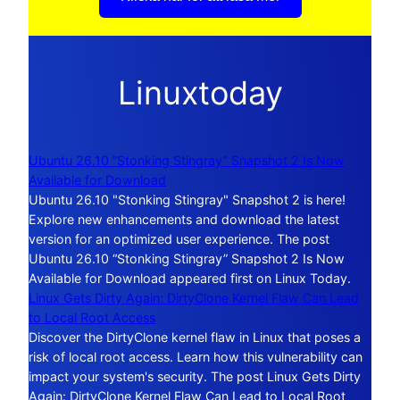
Linuxtoday
Ubuntu 26.10 “Stonking Stingray” Snapshot 2 Is Now
Available for Download
Ubuntu 26.10 "Stonking Stingray" Snapshot 2 is here!
Explore new enhancements and download the latest
version for an optimized user experience. The post
Ubuntu 26.10 “Stonking Stingray” Snapshot 2 Is Now
Available for Download appeared first on Linux Today.
Linux Gets Dirty Again: DirtyClone Kernel Flaw Can Lead
to Local Root Access
Discover the DirtyClone kernel flaw in Linux that poses a
risk of local root access. Learn how this vulnerability can
impact your system's security. The post Linux Gets Dirty
Again: DirtyClone Kernel Flaw Can Lead to Local Root