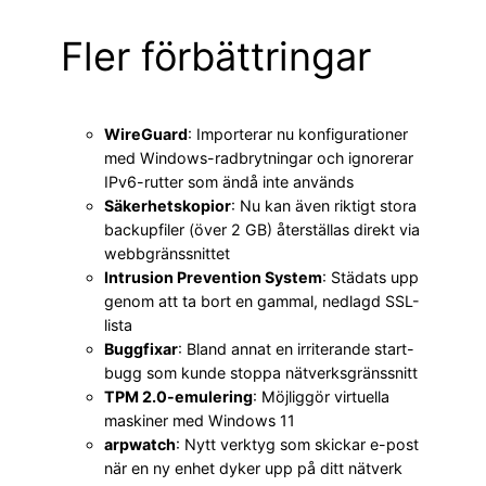
Fler förbättringar
WireGuard
: Importerar nu konfigurationer
med Windows-radbrytningar och ignorerar
IPv6-rutter som ändå inte används
Säkerhetskopior
: Nu kan även riktigt stora
backupfiler (över 2 GB) återställas direkt via
webbgränssnittet
Intrusion Prevention System
: Städats upp
genom att ta bort en gammal, nedlagd SSL-
lista
Buggfixar
: Bland annat en irriterande start-
bugg som kunde stoppa nätverksgränssnitt
TPM 2.0-emulering
: Möjliggör virtuella
maskiner med Windows 11
arpwatch
: Nytt verktyg som skickar e-post
när en ny enhet dyker upp på ditt nätverk