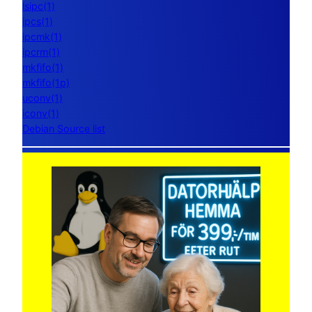
lsipc(1)
ipcs(1)
ipcmk(1)
ipcrm(1)
mkfifo(1)
mkfifo(1p)
uconv(1)
iconv(1)
Debian Source list