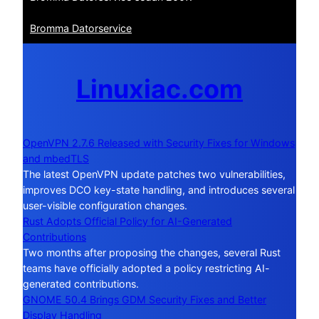
Bromma Datorservice
Linuxiac.com
OpenVPN 2.7.6 Released with Security Fixes for Windows
and mbedTLS
The latest OpenVPN update patches two vulnerabilities,
improves DCO key-state handling, and introduces several
user-visible configuration changes.
Rust Adopts Official Policy for AI-Generated
Contributions
Two months after proposing the changes, several Rust
teams have officially adopted a policy restricting AI-
generated contributions.
GNOME 50.4 Brings GDM Security Fixes and Better
Display Handling