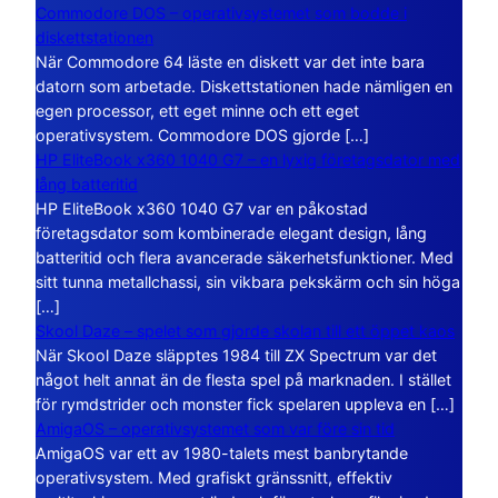
Commodore DOS – operativsystemet som bodde i
diskettstationen
När Commodore 64 läste en diskett var det inte bara
datorn som arbetade. Diskettstationen hade nämligen en
egen processor, ett eget minne och ett eget
operativsystem. Commodore DOS gjorde […]
HP EliteBook x360 1040 G7 – en lyxig företagsdator med
lång batteritid
HP EliteBook x360 1040 G7 var en påkostad
företagsdator som kombinerade elegant design, lång
batteritid och flera avancerade säkerhetsfunktioner. Med
sitt tunna metallchassi, sin vikbara pekskärm och sin höga
[…]
Skool Daze – spelet som gjorde skolan till ett öppet kaos
När Skool Daze släpptes 1984 till ZX Spectrum var det
något helt annat än de flesta spel på marknaden. I stället
för rymdstrider och monster fick spelaren uppleva en […]
AmigaOS – operativsystemet som var före sin tid
AmigaOS var ett av 1980-talets mest banbrytande
operativsystem. Med grafiskt gränssnitt, effektiv