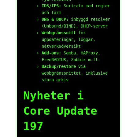
IDS/IPS:
Suricata med regler
och larm
DNS & DHCP:
inbyggd resolver
(Unbound/BIND), DHCP-server
Webbgränssnitt
för
uppdateringar, loggar,
nätverksöversikt
Add-ons:
Samba, HAProxy,
FreeRADIUS, Zabbix m.fl.
Backup/restore
via
webbgränssnittet, inklusive
stora arkiv
Nyheter i
Core Update
197