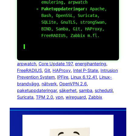
emulering,
arpwatch
Paketuppdateringar:
Apache,
Bash, OpenSSL, Suricata,
SQLite, GnuTLS, strongSwan,
BIND, Samba, Git, HAProxy,
FreeRADIUS, Zabbix m.fl.
arpwatch
, 
Core Update 197
, 
energihantering
, 
FreeRADIUS
, 
Git
, 
HAProxy
, 
Intel P-State
, 
Intrusion
Prevention System
, 
IPFire
, 
Linux 6.12.41
, 
Linux-
brandvägg
, 
nätverk
, 
OpenVPN 2.6
, 
paketuppdateringar
, 
säkerhet
, 
samba
, 
schedutil
, 
Suricata
, 
TPM 2.0
, 
vpn
, 
wireguard
, 
Zabbix