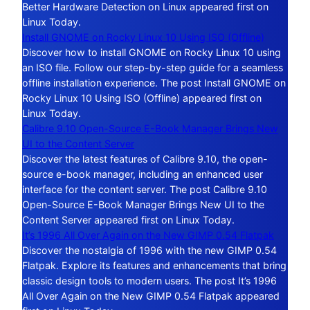
Better Hardware Detection on Linux appeared first on
Linux Today.
Install GNOME on Rocky Linux 10 Using ISO (Offline)
Discover how to install GNOME on Rocky Linux 10 using
an ISO file. Follow our step-by-step guide for a seamless
offline installation experience. The post Install GNOME on
Rocky Linux 10 Using ISO (Offline) appeared first on
Linux Today.
Calibre 9.10 Open-Source E-Book Manager Brings New
UI to the Content Server
Discover the latest features of Calibre 9.10, the open-
source e-book manager, including an enhanced user
interface for the content server. The post Calibre 9.10
Open-Source E-Book Manager Brings New UI to the
Content Server appeared first on Linux Today.
It’s 1996 All Over Again on the New GIMP 0.54 Flatpak
Discover the nostalgia of 1996 with the new GIMP 0.54
Flatpak. Explore its features and enhancements that bring
classic design tools to modern users. The post It’s 1996
All Over Again on the New GIMP 0.54 Flatpak appeared