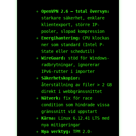
OpenVPN 2.6 – total översyn:
starkare säkerhet, enklare
klientexport, större IP-
pooler, slopad kompression
Energihantering:
CPU klockas
ner som standard (Intel P-
State eller schedutil)
WireGuard:
stöd för Windows-
radbrytningar, ignorerar
IPv6-rutter i importer
Säkerhetskopior:
återställning av filer > 2 GB
direkt i webbgränssnittet
Nätverk:
fix för race
condition som hindrade vissa
gränssnitt vid uppstart
Kärna:
Linux 6.12.41 LTS med
nya mitigeringar
Nya verktyg:
TPM 2.0-