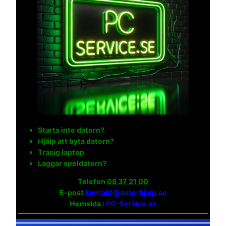
Starta inte datorn?
Hjälp att byta datorn?
Trasig laptop
Laggar speldatorn?
Telefon
08 37 21 00
E-post
kontakt@datorhjalp.se
Hemsida :
PC-Service.se