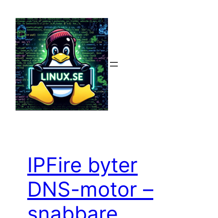
Hoppa
till
innehåll
IPFire byter
DNS-motor –
snabbare,