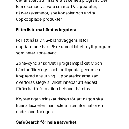
det är svårt att installera säkerhetsprogram. Det
kan exempelvis vara smarta TV-apparater,
nätverkskameror, spelkonsoler och andra
uppkopplade produkter.
Filterlistorna hämtas krypterat
För att hålla DNS-brandväggens listor
uppdaterade har IPFire utvecklat ett nytt program
som heter zone-sync.
Zone-sync är skrivet i programspråket C och
hämtar filtrerings- och policydata genom en
krypterad anslutning. Uppdateringarna kan
överföras stegvis, vilket innebär att endast
förändrad information behöver hämtas.
Krypteringen minskar risken för att någon ska
kunna läsa eller manipulera filterinformationen
under överföringen.
SafeSearch för hela nätverket