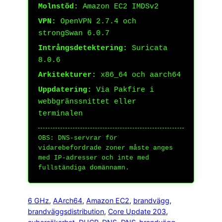
Molnstöd:
Amazon EC2 IMDSv2
VPN:
OpenVPN 2.7.4 och
strongSwan 6.0.7
Intrångsdetektering:
Suricata
8.0.6
Arkitekturer:
x86_64 och aarch64
Uppdatering:
Via Pakfire i
webbgränssnittet eller
terminalen
OBS: DNS-servrar för
vidarebefordrade zoner måste anges
med IP-adresser och inte med
fullständiga domännamn.
6 GHz
, 
AArch64
, 
Amazon EC2
, 
brandvägg
, 
brandväggsdistribution
, 
Core Update 203
, 