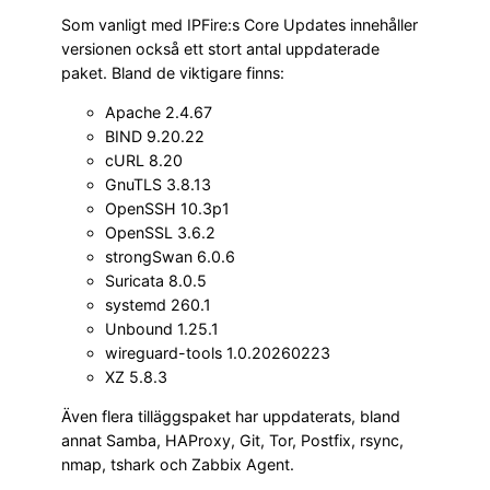
Som vanligt med IPFire:s Core Updates innehåller
versionen också ett stort antal uppdaterade
paket. Bland de viktigare finns:
Apache 2.4.67
BIND 9.20.22
cURL 8.20
GnuTLS 3.8.13
OpenSSH 10.3p1
OpenSSL 3.6.2
strongSwan 6.0.6
Suricata 8.0.5
systemd 260.1
Unbound 1.25.1
wireguard-tools 1.0.20260223
XZ 5.8.3
Även flera tilläggspaket har uppdaterats, bland
annat Samba, HAProxy, Git, Tor, Postfix, rsync,
nmap, tshark och Zabbix Agent.