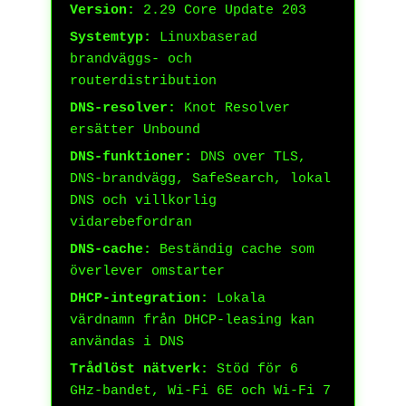
Version:
2.29 Core Update 203
Systemtyp:
Linuxbaserad
brandväggs- och
routerdistribution
DNS-resolver:
Knot Resolver
ersätter Unbound
DNS-funktioner:
DNS over TLS,
DNS-brandvägg, SafeSearch, lokal
DNS och villkorlig
vidarebefordran
DNS-cache:
Beständig cache som
överlever omstarter
DHCP-integration:
Lokala
värdnamn från DHCP-leasing kan
användas i DNS
Trådlöst nätverk:
Stöd för 6
GHz-bandet, Wi-Fi 6E och Wi-Fi 7