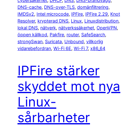
cybersäkerhet
, 
DHCP
, 
DNS
, 
DNS-brandvägg
, 
DNS-cache
, 
DNS-over-TLS
, 
domänfiltrering
, 
IMDSv2
, 
Intel microcode
, 
IPFire
, 
IPFire 2.29
, 
Knot
Resolver
, 
krypterad DNS
, 
Linux
, 
Linuxdistribution
, 
lokal DNS
, 
nätverk
, 
nätverkssäkerhet
, 
OpenVPN
, 
öppen källkod
, 
Pakfire
, 
router
, 
SafeSearch
, 
strongSwan
, 
Suricata
, 
Unbound
, 
villkorlig
vidarebefordran
, 
Wi-Fi 6E
, 
Wi-Fi 7
, 
x86_64
IPFire stärker
skyddet mot nya
Linux-
sårbarheter