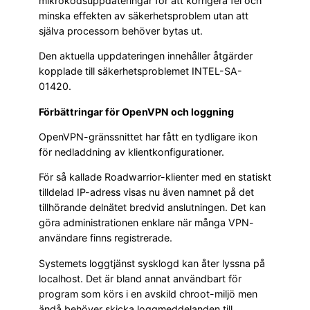
mikrokodsuppdateringar för att korrigera fel och
minska effekten av säkerhetsproblem utan att
själva processorn behöver bytas ut.
Den aktuella uppdateringen innehåller åtgärder
kopplade till säkerhetsproblemet INTEL-SA-
01420.
Förbättringar för OpenVPN och loggning
OpenVPN-gränssnittet har fått en tydligare ikon
för nedladdning av klientkonfigurationer.
För så kallade Roadwarrior-klienter med en statiskt
tilldelad IP-adress visas nu även namnet på det
tillhörande delnätet bredvid anslutningen. Det kan
göra administrationen enklare när många VPN-
användare finns registrerade.
Systemets loggtjänst sysklogd kan åter lyssna på
localhost. Det är bland annat användbart för
program som körs i en avskild chroot-miljö men
ändå behöver skicka loggmeddelanden till