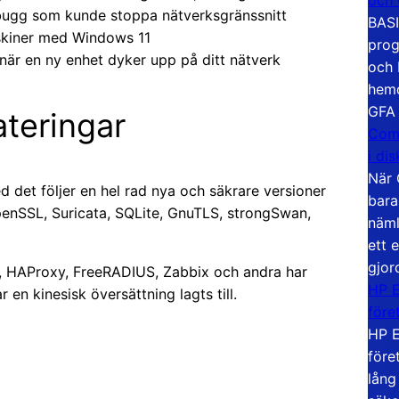
t-bugg som kunde stoppa nätverksgränssnitt
BASI
askiner med Windows 11
prog
när en ny enhet dyker upp på ditt nätverk
och 
hemd
GFA
teringar
Com
i di
När 
 det följer en hel rad nya och säkrare versioner
bara
penSSL, Suricata, SQLite, GnuTLS, strongSwan,
näml
ett 
gjor
it, HAProxy, FreeRADIUS, Zabbix och andra har
HP E
 en kinesisk översättning lagts till.
före
HP E
före
lång