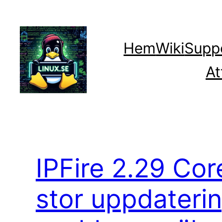
Hoppa
till
innehåll
Hem
Wiki
Supp
At
IPFire 2.29 Co
stor uppdateri