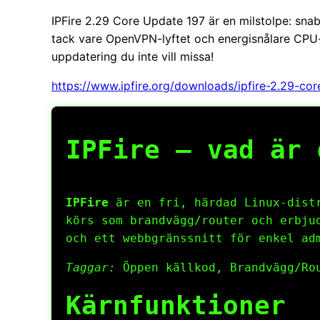
IPFire 2.29 Core Update 197 är en milstolpe: snab
tack vare OpenVPN-lyftet och energisnålare CPU-h
uppdatering du inte vill missa!
https://www.ipfire.org/downloads/ipfire-2.29-co
IPFire – vad är 
IPFire
är en fri, härdad Linux-distr
körs som brandvägg/router och erbju
och ett webbgränssnitt för enkel ad
Taggar:
Öppen källkod, Brandvägg/Rou
Kärnfunktioner