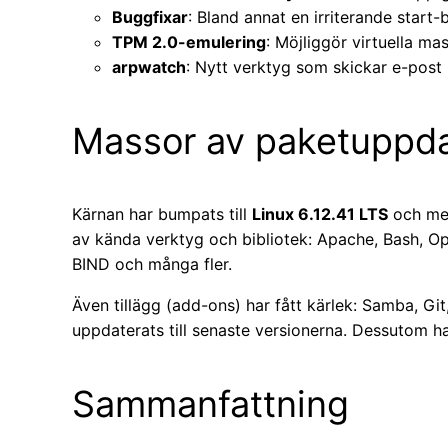
Buggfixar
: Bland annat en irriterande star
TPM 2.0-emulering
: Möjliggör virtuella m
arpwatch
: Nytt verktyg som skickar e-post 
Massor av paketuppda
Kärnan har bumpats till
Linux 6.12.41 LTS
och med
av kända verktyg och bibliotek: Apache, Bash, O
BIND och många fler.
Även tillägg (add-ons) har fått kärlek: Samba, G
uppdaterats till senaste versionerna. Dessutom har
Sammanfattning