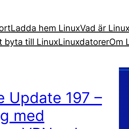
ort
Ladda hem Linux
Vad är Linu
t byta till Linux
Linuxdatorer
Om L
re Update 197 –
ng med