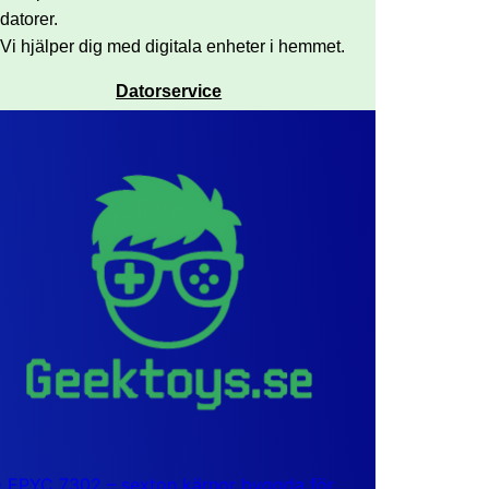
datorer.
Vi hjälper dig med digitala enheter i hemmet.
Datorservice
EPYC 7302 – sexton kärnor byggda för