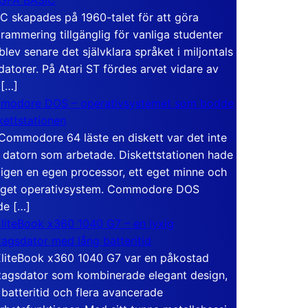
C skapades på 1960-talet för att göra
rammering tillgänglig för vanliga studenter
blev senare det självklara språket i miljontals
atorer. På Atari ST fördes arvet vidare av
 […]
modore DOS – operativsystemet som bodde
skettstationen
Commodore 64 läste en diskett var det inte
 datorn som arbetade. Diskettstationen hade
igen en egen processor, ett eget minne och
eget operativsystem. Commodore DOS
de […]
liteBook x360 1040 G7 – en lyxig
tagsdator med lång batteritid
liteBook x360 1040 G7 var en påkostad
tagsdator som kombinerade elegant design,
 batteritid och flera avancerade