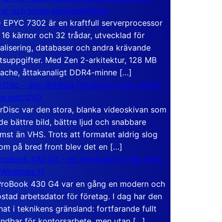
rar och tunga arbetsstationer
EPYC 7302 är en kraftfull serverprocessor
16 kärnor och 32 trådar, utvecklad för
ualisering, databaser och andra krävande
tsuppgifter. Med Zen 2-arkitektur, 128 MB
ache, åttakanaligt DDR4-minne […]
rDisc – den jättelika filmskivan som visade
en mot DVD
rDisc var den stora, blanka videoskivan som
de bättre bild, bättre ljud och snabbare
mst än VHS. Trots att formatet aldrig slog
om på bred front blev det en […]
roBook 430 G4 – en arbetsdator från tiden
 Windows 11
roBook 430 G4 var en gång en modern och
stad arbetsdator för företag. I dag har den
at i teknikens gränsland: fortfarande fullt
ndbar för kontorsarbete, men utan […]