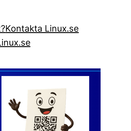
x?
Kontakta Linux.se
inux.se