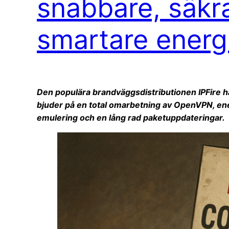
snabbare, säkr
smartare energ
Den populära brandväggsdistributionen IPFire 
bjuder på en total omarbetning av OpenVPN, en
emulering och en lång rad paketuppdateringar.