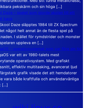
rhetsfunktioner. Med sitt tunna metallchassi,
vikbara pekskärm och sin höga […]
l Daze – spelet som gjorde skolan till ett
t kaos
Skool Daze släpptes 1984 till ZX Spectrum
det något helt annat än de flesta spel på
naden. I stället för rymdstrider och monster
 spelaren uppleva en […]
aOS – operativsystemet som var före sin tid
aOS var ett av 1980-talets mest
rytande operativsystem. Med grafiskt
ssnitt, effektiv multitasking, avancerat ljud
färgstark grafik visade det att hemdatorer
e vara både kraftfulla och användarvänliga
t […]
wiki.linux.se