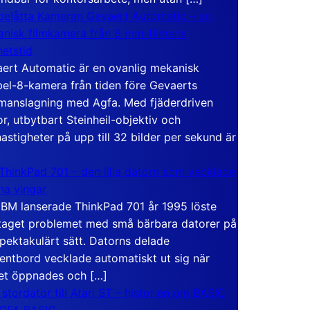
elåtta Kameran Gevaert Automatic – en
nisk filmkamera från 8 mm-filmens
hetstid
ert Automatic är en ovanlig mekanisk
el-8-kamera från tiden före Gevaerts
anslagning med Agfa. Med fjäderdriven
r, utbytbart Steinheil-objektiv och
hastigheter på upp till 32 bilder per sekund är
ThinkPad 701 – den lilla datorn som vecklade
ina vingar
IBM lanserade ThinkPad 701 år 1995 löste
taget problemet med små bärbara datorer på
spektakulärt sätt. Datorns delade
entbord vecklade automatiskt ut sig när
et öppnades och […]
 stordator till Atari ST – historien om BASIC
 GFA BASIC