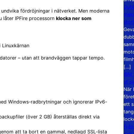
Dubb
att undvika fördröjningar i nätverket. Men moderna
meka
u låter IPFire processorn
klocka ner som
stor
Geva
dubb
samm
i Linuxkärnan
moto
 datorer – utan att brandväggen tappar tempo.
film
[…]
IBM 
ut s
När 
före
 med Windows-radbrytningar och ignorerar IPv6-
ett 
tang
backupfiler (över 2 GB) återställas direkt via
lock
Från
genom att ta bort en gammal, nedlagd SSL-lista
och