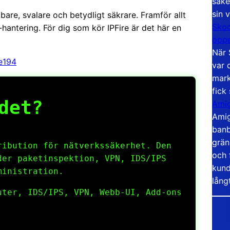
säke
sin 
bare, svalare och betydligt säkrare. Framför allt
Skoo
antering. För dig som kör IPFire är det här en
öppe
När 
re194
var 
mark
fick
det?
Amig
Amig
banb
grän
ibution för nätverkssäkerhet. Den
och 
der paketinspektion, VPN, IDS/IPS
kund
ministration.
lång
ter, IDS/IPS, VPN, Webb-UI, Add-ons