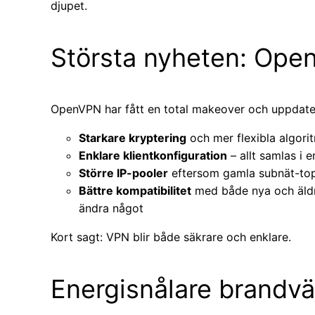
djupet.
Största nyheten: Ope
OpenVPN har fått en total makeover och uppdaterat
Starkare kryptering
och mer flexibla algori
Enklare klientkonfiguration
– allt samlas i en
Större IP-pooler
eftersom gamla subnät-top
Bättre kompatibilitet
med både nya och äldr
ändra något
Kort sagt: VPN blir både säkrare och enklare.
Energisnålare brandv