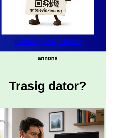
Skapa egna QR-koder
annons
Trasig dator?