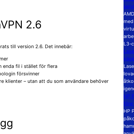
serv
AMD 
nVPN 2.6
med 
virt
arbe
L3-c
s till version 2.6. Det innebär:
Lase
väg
tmer
Lase
 enda fil i stället för flera
lova
ologin försvinner
åtko
e klienter – utan att du som användare behöver
igen
HP P
före
HP P
påko
ägg
hamn
anvä