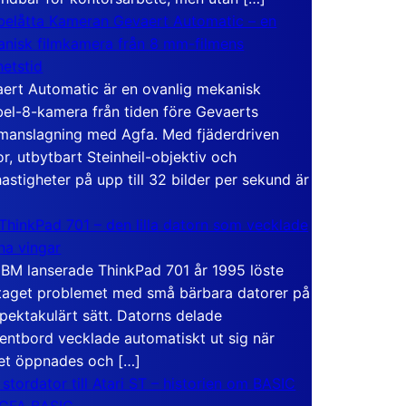
elåtta Kameran Gevaert Automatic – en
nisk filmkamera från 8 mm-filmens
hetstid
ert Automatic är en ovanlig mekanisk
el-8-kamera från tiden före Gevaerts
anslagning med Agfa. Med fjäderdriven
r, utbytbart Steinheil-objektiv och
hastigheter på upp till 32 bilder per sekund är
ThinkPad 701 – den lilla datorn som vecklade
ina vingar
IBM lanserade ThinkPad 701 år 1995 löste
taget problemet med små bärbara datorer på
spektakulärt sätt. Datorns delade
entbord vecklade automatiskt ut sig när
et öppnades och […]
 stordator till Atari ST – historien om BASIC
 GFA BASIC