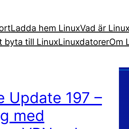
ort
Ladda hem Linux
Vad är Linu
t byta till Linux
Linuxdatorer
Om L
re Update 197 –
ng med