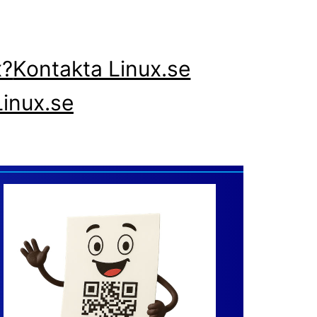
x?
Kontakta Linux.se
inux.se