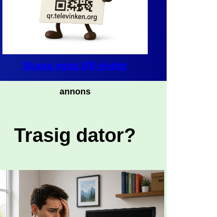
Skapa egna QR-koder
annons
Trasig dator?