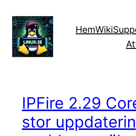
Hoppa
till
innehåll
Hem
Wiki
Supp
At
IPFire 2.29 Co
stor uppdateri