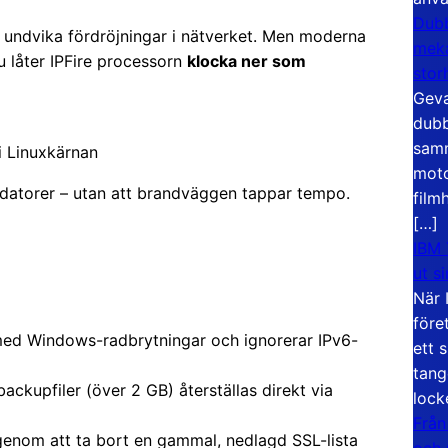
Dubb
att undvika fördröjningar i nätverket. Men moderna
meka
u låter IPFire processorn
klocka ner som
stor
Geva
dubb
samm
i Linuxkärnan
moto
 datorer – utan att brandväggen tappar tempo.
film
[…]
IBM 
ut s
När 
före
 med Windows-radbrytningar och ignorerar IPv6-
ett 
tang
backupfiler (över 2 GB) återställas direkt via
lock
Från
genom att ta bort en gammal, nedlagd SSL-lista
och