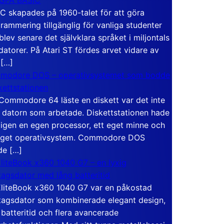
C skapades på 1960-talet för att göra
rammering tillgänglig för vanliga studenter
blev senare det självklara språket i miljontals
atorer. På Atari ST fördes arvet vidare av
 […]
modore DOS – operativsystemet som bodde
skettstationen
Commodore 64 läste en diskett var det inte
 datorn som arbetade. Diskettstationen hade
igen en egen processor, ett eget minne och
eget operativsystem. Commodore DOS
de […]
liteBook x360 1040 G7 – en lyxig
tagsdator med lång batteritid
liteBook x360 1040 G7 var en påkostad
tagsdator som kombinerade elegant design,
 batteritid och flera avancerade