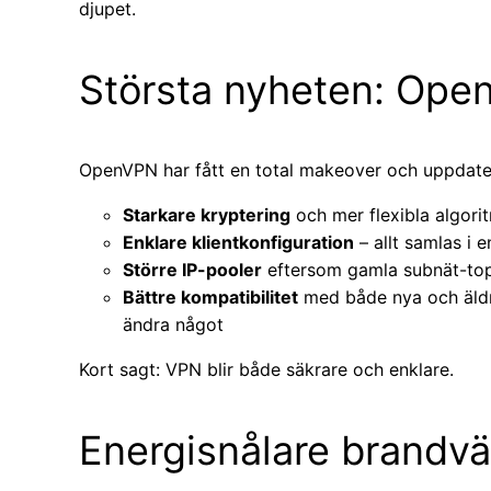
djupet.
Största nyheten: Ope
OpenVPN har fått en total makeover och uppdaterat
Starkare kryptering
och mer flexibla algori
Enklare klientkonfiguration
– allt samlas i en
Större IP-pooler
eftersom gamla subnät-top
Bättre kompatibilitet
med både nya och äldr
ändra något
Kort sagt: VPN blir både säkrare och enklare.
Energisnålare brandv