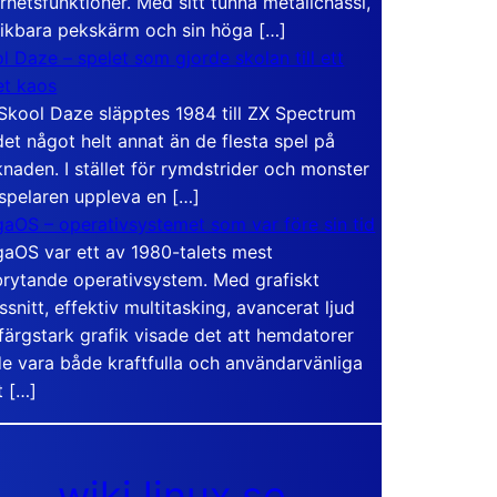
rhetsfunktioner. Med sitt tunna metallchassi,
vikbara pekskärm och sin höga […]
l Daze – spelet som gjorde skolan till ett
t kaos
Skool Daze släpptes 1984 till ZX Spectrum
det något helt annat än de flesta spel på
naden. I stället för rymdstrider och monster
 spelaren uppleva en […]
aOS – operativsystemet som var före sin tid
aOS var ett av 1980-talets mest
rytande operativsystem. Med grafiskt
ssnitt, effektiv multitasking, avancerat ljud
färgstark grafik visade det att hemdatorer
e vara både kraftfulla och användarvänliga
t […]
wiki.linux.se