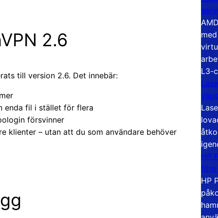
serv
AMD 
nVPN 2.6
med 
virt
arbe
L3-c
s till version 2.6. Det innebär:
Lase
väg
tmer
Lase
 enda fil i stället för flera
lova
ologin försvinner
åtko
e klienter – utan att du som användare behöver
igen
HP P
före
HP P
påko
ägg
hamn
anvä