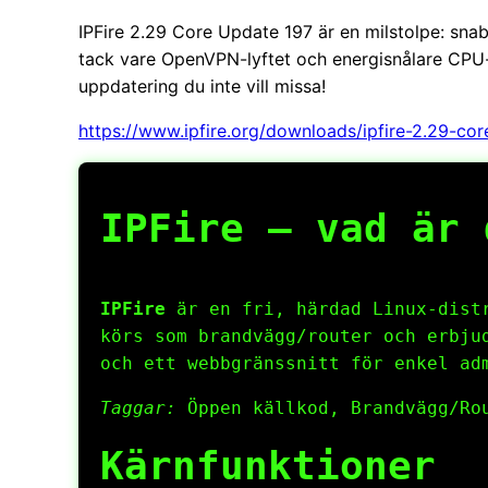
IPFire 2.29 Core Update 197 är en milstolpe: snab
tack vare OpenVPN-lyftet och energisnålare CPU-h
uppdatering du inte vill missa!
https://www.ipfire.org/downloads/ipfire-2.29-co
IPFire – vad är 
IPFire
är en fri, härdad Linux-distr
körs som brandvägg/router och erbju
och ett webbgränssnitt för enkel ad
Taggar:
Öppen källkod, Brandvägg/Rou
Kärnfunktioner