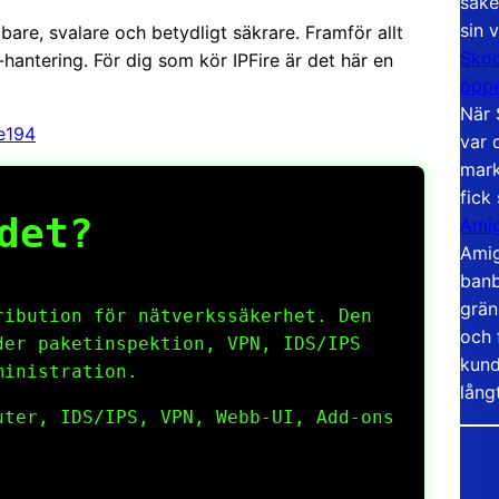
säke
sin 
bare, svalare och betydligt säkrare. Framför allt
Skoo
antering. För dig som kör IPFire är det här en
öppe
När 
re194
var 
mark
fick
det?
Amig
Amig
banb
grän
ibution för nätverkssäkerhet. Den
och 
der paketinspektion, VPN, IDS/IPS
kund
ministration.
lång
ter, IDS/IPS, VPN, Webb-UI, Add-ons