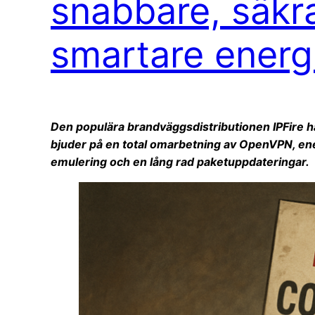
snabbare, säkr
smartare energ
Den populära brandväggsdistributionen IPFire 
bjuder på en total omarbetning av OpenVPN, en
emulering och en lång rad paketuppdateringar.