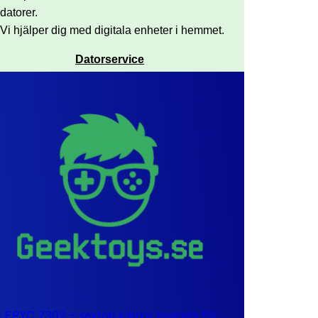
datorer.
Vi hjälper dig med digitala enheter i hemmet.
Datorservice
EPYC 7302 – sexton kärnor byggda för