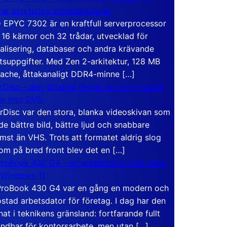
rar och tunga arbetsstationer
EPYC 7302 är en kraftfull serverprocessor
16 kärnor och 32 trådar, utvecklad för
ualisering, databaser och andra krävande
tsuppgifter. Med Zen 2-arkitektur, 128 MB
ache, åttakanaligt DDR4-minne […]
rDisc – den jättelika filmskivan som visade
en mot DVD
rDisc var den stora, blanka videoskivan som
de bättre bild, bättre ljud och snabbare
mst än VHS. Trots att formatet aldrig slog
om på bred front blev det en […]
roBook 430 G4 – en arbetsdator från tiden
 Windows 11
roBook 430 G4 var en gång en modern och
stad arbetsdator för företag. I dag har den
at i teknikens gränsland: fortfarande fullt
ndbar för kontorsarbete, men utan […]