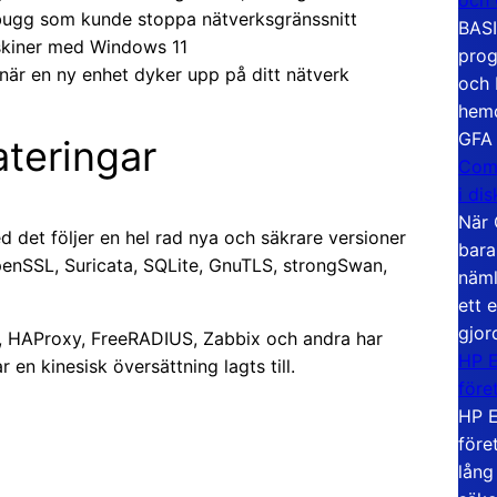
t-bugg som kunde stoppa nätverksgränssnitt
BASI
askiner med Windows 11
prog
när en ny enhet dyker upp på ditt nätverk
och 
hemd
GFA
teringar
Com
i di
När 
 det följer en hel rad nya och säkrare versioner
bara
penSSL, Suricata, SQLite, GnuTLS, strongSwan,
näml
ett 
gjor
it, HAProxy, FreeRADIUS, Zabbix och andra har
HP E
 en kinesisk översättning lagts till.
före
HP E
före
lång