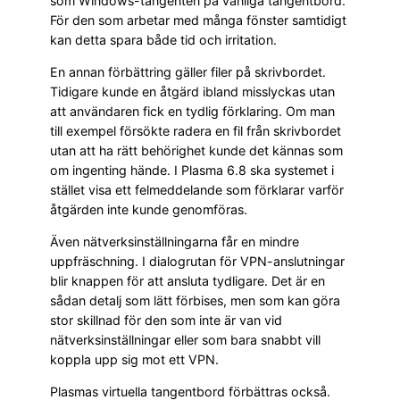
som Windows-tangenten på vanliga tangentbord.
För den som arbetar med många fönster samtidigt
kan detta spara både tid och irritation.
En annan förbättring gäller filer på skrivbordet.
Tidigare kunde en åtgärd ibland misslyckas utan
att användaren fick en tydlig förklaring. Om man
till exempel försökte radera en fil från skrivbordet
utan att ha rätt behörighet kunde det kännas som
om ingenting hände. I Plasma 6.8 ska systemet i
stället visa ett felmeddelande som förklarar varför
åtgärden inte kunde genomföras.
Även nätverksinställningarna får en mindre
uppfräschning. I dialogrutan för VPN-anslutningar
blir knappen för att ansluta tydligare. Det är en
sådan detalj som lätt förbises, men som kan göra
stor skillnad för den som inte är van vid
nätverksinställningar eller som bara snabbt vill
koppla upp sig mot ett VPN.
Plasmas virtuella tangentbord förbättras också.