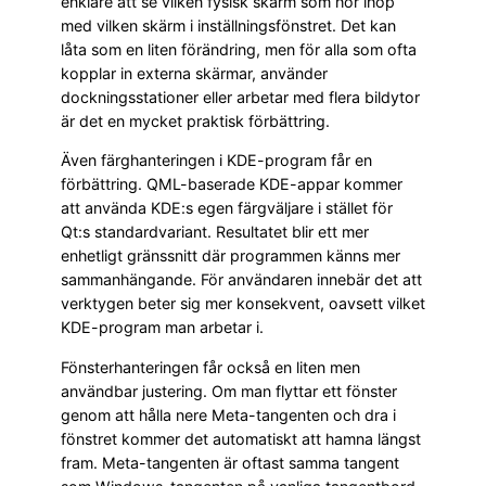
enklare att se vilken fysisk skärm som hör ihop
med vilken skärm i inställningsfönstret. Det kan
låta som en liten förändring, men för alla som ofta
kopplar in externa skärmar, använder
dockningsstationer eller arbetar med flera bildytor
är det en mycket praktisk förbättring.
Även färghanteringen i KDE-program får en
förbättring. QML-baserade KDE-appar kommer
att använda KDE:s egen färgväljare i stället för
Qt:s standardvariant. Resultatet blir ett mer
enhetligt gränssnitt där programmen känns mer
sammanhängande. För användaren innebär det att
verktygen beter sig mer konsekvent, oavsett vilket
KDE-program man arbetar i.
Fönsterhanteringen får också en liten men
användbar justering. Om man flyttar ett fönster
genom att hålla nere Meta-tangenten och dra i
fönstret kommer det automatiskt att hamna längst
fram. Meta-tangenten är oftast samma tangent