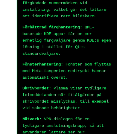
färgkodade nummermärken vid
inställning, vilket gör det lättare
att identifiera rätt bildskärm.
Förbättrad färghantering:
QML-
baserade KDE-appar får en mer
enhetlig färgväljare genom KDE:s egen
lösning i stället för Qt:s
standardväljare.
Fönsterhantering:
Fönster som flyttas
med Meta-tangenten nedtryckt hamnar
automatiskt överst.
Skrivbordet:
Plasma visar tydligare
felmeddelanden när filåtgärder på
skrivbordet misslyckas, till exempel
vid saknade behörigheter.
Nätverk:
VPN-dialogen får en
tydligare anslutningsknapp, så att
användaren lättare ser hur