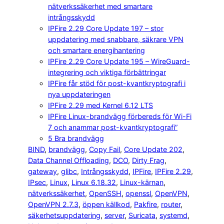
nätverkssäkerhet med smartare
intrångsskydd
IPFire 2.29 Core Update 197 – stor
uppdatering med snabbare, säkrare VPN
och smartare energihantering
IPFire 2.29 Core Update 195 – WireGuard-
integrering och viktiga förbättringar
IPFire får stöd för post-kvantkryptografi i
nya uppdateringen
IPFire 2.29 med Kernel 6.12 LTS
IPFire Linux-brandvägg förbereds för Wi-Fi
7 och anammar post-kvantkryptografi”
5 Bra brandvägg
BIND
, 
brandvägg
, 
Copy Fail
, 
Core Update 202
, 
Data Channel Offloading
, 
DCO
, 
Dirty Frag
, 
gateway
, 
glibc
, 
Intrångsskydd
, 
IPFire
, 
IPFire 2.29
, 
IPsec
, 
Linux
, 
Linux 6.18.32
, 
Linux-kärnan
, 
nätverkssäkerhet
, 
OpenSSH
, 
openssl
, 
OpenVPN
, 
OpenVPN 2.7.3
, 
öppen källkod
, 
Pakfire
, 
router
, 
säkerhetsuppdatering
, 
server
, 
Suricata
, 
systemd
, 