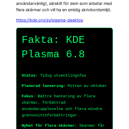
användarvänligt, särskilt för dem som arbetar med
flera skärmar och vill ha en smidig skrivbordsmiljö.
https://kde.org/sv/plasma-desktop
Fakta: KDE
Plasma 6.8
Status:
Tidig utvecklingsfas
Planerad lansering:
Mitten av oktober
Fokus:
Bättre hantering av flera
skärmar, förbättrad
användarupplevelse och flera mindre
gränssnittsförbättringar.
Nyhet för flera skärmar:
Skärmar får