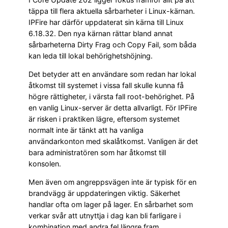
täppa till flera aktuella sårbarheter i Linux-kärnan.
IPFire har därför uppdaterat sin kärna till Linux
6.18.32. Den nya kärnan rättar bland annat
sårbarheterna Dirty Frag och Copy Fail, som båda
kan leda till lokal behörighetshöjning.
Det betyder att en användare som redan har lokal
åtkomst till systemet i vissa fall skulle kunna få
högre rättigheter, i värsta fall root-behörighet. På
en vanlig Linux-server är detta allvarligt. För IPFire
är risken i praktiken lägre, eftersom systemet
normalt inte är tänkt att ha vanliga
användarkonton med skalåtkomst. Vanligen är det
bara administratören som har åtkomst till
konsolen.
Men även om angreppsvägen inte är typisk för en
brandvägg är uppdateringen viktig. Säkerhet
handlar ofta om lager på lager. En sårbarhet som
verkar svår att utnyttja i dag kan bli farligare i
kombination med andra fel längre fram.