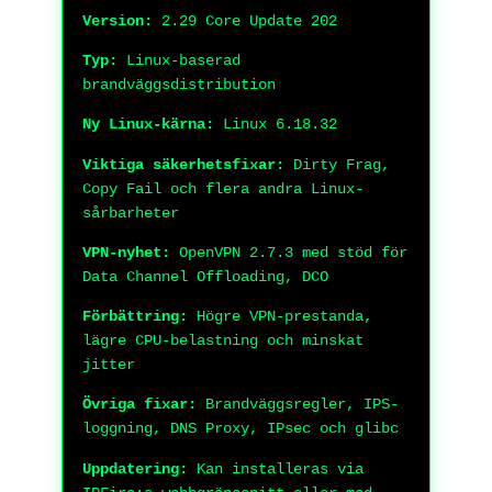
Version:
2.29 Core Update 202
Typ:
Linux-baserad
brandväggsdistribution
Ny Linux-kärna:
Linux 6.18.32
Viktiga säkerhetsfixar:
Dirty Frag,
Copy Fail och flera andra Linux-
sårbarheter
VPN-nyhet:
OpenVPN 2.7.3 med stöd för
Data Channel Offloading, DCO
Förbättring:
Högre VPN-prestanda,
lägre CPU-belastning och minskat
jitter
Övriga fixar:
Brandväggsregler, IPS-
loggning, DNS Proxy, IPsec och glibc
Uppdatering:
Kan installeras via