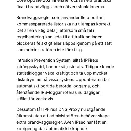
Core Update 202 innehåller också flera praktiska
fixar i brandväggs- och nätverksfunktionerna.
Brandväggsregler som använder flera portar i
kommaseparerade listor ska nu tillämpas korrekt.
Det är en viktig detalj, eftersom små fel i
regelhantering kan leda till att trafik antingen
blockeras felaktigt eller släpps igenom på ett sätt
som administratören inte tänkt sig.
Intrusion Prevention System, alltså IPFire:s
intrångsskydd, har också justerats. Tidigare kunde
statistikloggar växa kraftigt och ta upp mycket
diskutrymme på vissa system. Uppdateraren tar
automatiskt bort de berörda loggarna, och
återstående IPS-loggar roteras nu dagligen i
stället för veckovis.
Dessutom får IPFire:s DNS Proxy nu utgående
åtkomst utan att administratören behöver skapa
extra brandväggsregler. Även IPsec har fått en
korrigering där automatiskt skapade