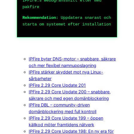
IPFire:s webbgränssnitt eller med
pakfire
Rekommendation:
Uppdatera snarast och
starta om systemet efter installation
IPFire byter DNS-motor – snabbare, säkrare
och mer flexibel namnuppslagning
IPFire stärker skyddet mot nya Linux-
sårbarheter
IPFire 2.29 Core Update 201
IPFire 2.29 Core Update 200 – snabbare,
säkrare och med egen domänblockering
IPFire DBL – community-driven
domänblockering med full kontroll
IPFire 2.29 Core Update 199 – öppen
källkod möter framtidens nätverk
IPFire 2.29 Core Update 198: En ny era för