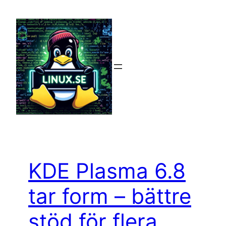
Hoppa
till
innehåll
KDE Plasma 6.8
tar form – bättre
stöd för flera