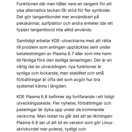
Funktionen där man håller nere en tangent för att
visa alternativa tecken får stöd för fler symboler.
Det gör tangentbordet mer användbart på
pekskärmar, surfplattor och andra enheter där ett
fysiskt tangentbord inte alltid används.
Samtidigt arbetar KDE-utvecklarna med att rätta
till problem som antingen upptäcktes sent under
betatestningen av Plasma 6.7 eller som inte hann
bli färdiga före den slutliga lanseringen. Det är en
viktig del av utvecklingen: nya funktioner är
synliga och lockande, men stabilitet och små
förbättringar är ofta det som avgör hur bra
systemet känns i längden.
KDE Plasma 6.8 befinner sig fortfarande i ett tidigt
utvecklingsskede. Fler nyheter, förbättringar och
justeringar lär dyka upp under de kommande
veckorna. Men redan nu går det att se riktningen:
Plasma 6.8 ser ut att bli en version som gör Linux-
skrivbordet mer polerat, tydligt och