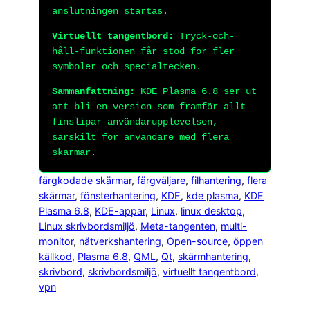
anslutningen startas.
Virtuellt tangentbord:
Tryck-och-
håll-funktionen får stöd för fler
symboler och specialtecken.
Sammanfattning:
KDE Plasma 6.8 ser ut
att bli en version som framför allt
finslipar användarupplevelsen,
särskilt för användare med flera
skärmar.
färgkodade skärmar
, 
färgväljare
, 
filhantering
, 
flera
skärmar
, 
fönsterhantering
, 
KDE
, 
kde plasma
, 
KDE
Plasma 6.8
, 
KDE-appar
, 
Linux
, 
linux desktop
, 
Linux skrivbordsmiljö
, 
Meta-tangenten
, 
multi-
monitor
, 
nätverkshantering
, 
Open-source
, 
öppen
källkod
, 
Plasma 6.8
, 
QML
, 
Qt
, 
skärmhantering
, 
skrivbord
, 
skrivbordsmiljö
, 
virtuellt tangentbord
, 
vpn