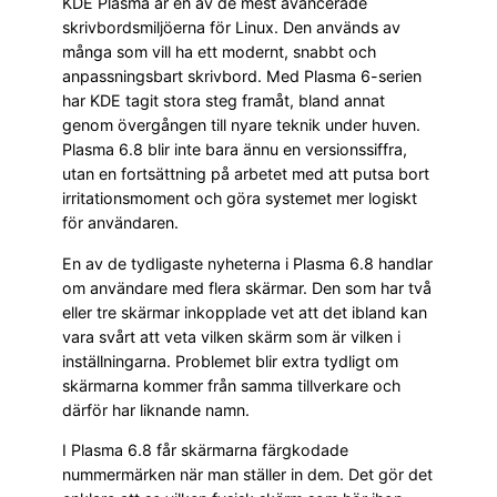
KDE Plasma är en av de mest avancerade
skrivbordsmiljöerna för Linux. Den används av
många som vill ha ett modernt, snabbt och
anpassningsbart skrivbord. Med Plasma 6-serien
har KDE tagit stora steg framåt, bland annat
genom övergången till nyare teknik under huven.
Plasma 6.8 blir inte bara ännu en versionssiffra,
utan en fortsättning på arbetet med att putsa bort
irritationsmoment och göra systemet mer logiskt
för användaren.
En av de tydligaste nyheterna i Plasma 6.8 handlar
om användare med flera skärmar. Den som har två
eller tre skärmar inkopplade vet att det ibland kan
vara svårt att veta vilken skärm som är vilken i
inställningarna. Problemet blir extra tydligt om
skärmarna kommer från samma tillverkare och
därför har liknande namn.
I Plasma 6.8 får skärmarna färgkodade
nummermärken när man ställer in dem. Det gör det