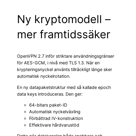
Ny kryptomodell –
mer framtidssäker
OpenVPN 2.7 inför striktare användningsgränser
för AES-GCM, i nivå med TLS 1.3. När en
krypteringsnyckel använts tillräckligt länge sker
automatisk nyckelrotation.
En ny datapaketstruktur med så kallade epoch
data keys introduceras. Den ger:
64-bitars paket-ID
Automatisk nyckelväxling
Förbättrad IV-konstruktion
Effektivare hårdvarustöd
Detta gör datakanalen både snabbare och