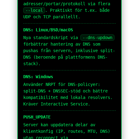
adresser/portar/protokoll via flera
--local
. Praktiskt för t.ex. både
UDP och TCP parallellt.
DNS: Linux/BSD/macOS
Nya standardskript via
--dns-updown
förbättrar hantering av DNS som
pushas från servern, inklusive split-
DNS (beroende på plattformens DNS-
stack).
DNS: Windows
Använder NRPT för DNS-policyer:
split-DNS + DNSSEC-stöd och bättre
kompatibilitet med lokala resolvers.
Kräver Interactive Service.
PUSH_UPDATE
Server kan uppdatera delar av
klientkonfig (IP, routes, MTU, DNS)
utan reconnect via