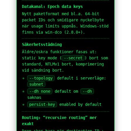
Datakanal: Epoch data keys
Nytt paketformat med bl.a. 64-bit
packet IDs och smidigare nyckelbyte
när usage limits uppnås. Windows-stöd
finns via win-dco (2.8.0+).
Säkerhetsstädning
Äldre/oskra funktioner fasas ut:
static key mode (
--secret
) bort som
standard, NTLMv1 bort, komprimering
vid sändning bort.
--topology
default i serverläge:
subnet
--dh none
default om
--dh
saknas
persist-key
enabled by default
Routing: “recursive routing” mer
exakt
Drop sker bara när destination IP +