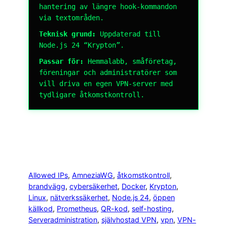
hantering av längre hook-kommandon
via textområden.
Teknisk grund:
Uppdaterad till
Node.js 24 “Krypton”.
Passar för:
Hemmalabb, småföretag,
föreningar och administratörer som
vill driva en egen VPN-server med
tydligare åtkomstkontroll.
Allowed IPs
, 
AmneziaWG
, 
åtkomstkontroll
, 
brandvägg
, 
cybersäkerhet
, 
Docker
, 
Krypton
, 
Linux
, 
nätverkssäkerhet
, 
Node.js 24
, 
öppen
källkod
, 
Prometheus
, 
QR-kod
, 
self-hosting
, 
Serveradministration
, 
självhostad VPN
, 
vpn
, 
VPN-