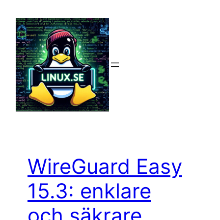
Hoppa
till
innehåll
WireGuard Easy
15.3: enklare
och säkrare