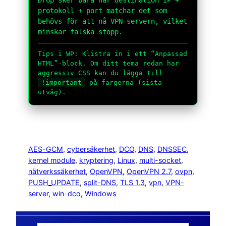
protokoll + port matchar det som
behövs för att nå VPN-servern, vilket
minskar falska stopp.
Tips i WP: Klistra in i ett “Anpassad
HTML”-block. Om ditt tema redan har
aggressiv CSS kan du lägga till
!important
på färgerna (sista
utväg).
AES-GCM
, 
cybersäkerhet
, 
DCO
, 
DNS
, 
DNSSEC
, 
kernel module
, 
kryptering
, 
Linux
, 
multi-socket
, 
nätverkssäkerhet
, 
OpenVPN
, 
OpenVPN 2.7
, 
ovpn
, 
PUSH_UPDATE
, 
split-DNS
, 
TLS 1.3
, 
vpn
, 
VPN-
server
, 
win-dco
, 
Windows