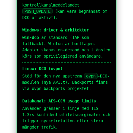
kontrollkanalmeddelandet
PUSH_UPDATE
(kan vara begränsat om
DCO är aktivt).
Windows: driver & arkitektur
win-dco
är standard (TAP som
fallback). Wintun är borttagen.
Adapter skapas on-demand och tjänsten
körs som oprivilegierad användare.
Linux: DCO (ovpn)
Stöd för den nya upstream
ovpn
-DCO-
modulen (nya API:t). Backports finns
via ovpn-backports-projektet.
Datakanal: AES-GCM usage limits
Använder gränser i linje med TLS
1.3:s konfidentialitetsmarginaler och
triggar nyckelrotation efter stora
mängder trafik.