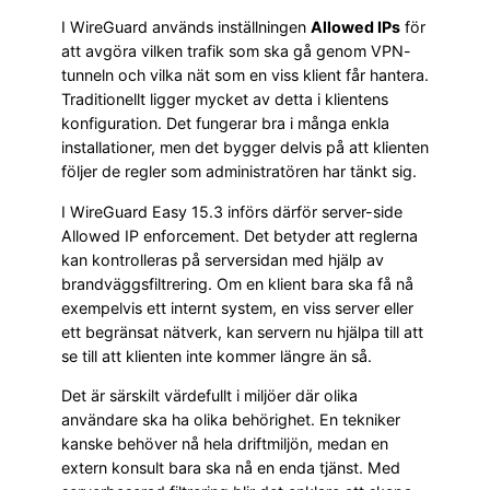
I WireGuard används inställningen
Allowed IPs
för
att avgöra vilken trafik som ska gå genom VPN-
tunneln och vilka nät som en viss klient får hantera.
Traditionellt ligger mycket av detta i klientens
konfiguration. Det fungerar bra i många enkla
installationer, men det bygger delvis på att klienten
följer de regler som administratören har tänkt sig.
I WireGuard Easy 15.3 införs därför server-side
Allowed IP enforcement. Det betyder att reglerna
kan kontrolleras på serversidan med hjälp av
brandväggsfiltrering. Om en klient bara ska få nå
exempelvis ett internt system, en viss server eller
ett begränsat nätverk, kan servern nu hjälpa till att
se till att klienten inte kommer längre än så.
Det är särskilt värdefullt i miljöer där olika
användare ska ha olika behörighet. En tekniker
kanske behöver nå hela driftmiljön, medan en
extern konsult bara ska nå en enda tjänst. Med