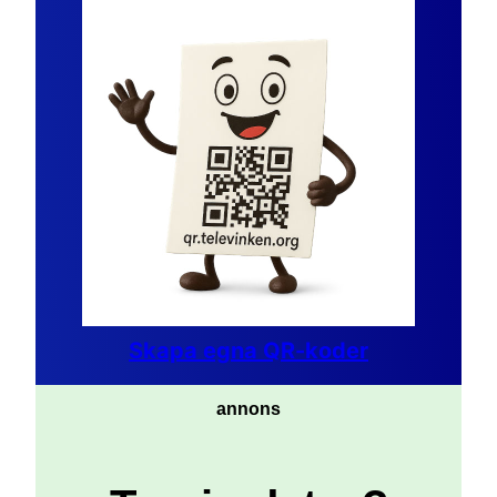
Skapa egna QR-koder
annons