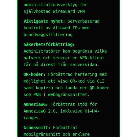
administrationsverktyg för
självhostad WireGuard VPN
Viktigaste nyhet:
Serverbaserad
kontroll av Allowed IPs med
brandväggsfiltrering
Säkerhetsförbättring:
Administratörer kan begränsa vilka
nätverk och servrar en VPN-klient
får nå direkt från serversidan.
QR-koder:
Förbättrad hantering med
möjlighet att visa QR-kod via CLI
samt kopiera och ladda ner QR-koder
som PNG i webbgränssnittet.
AmneziaWG:
Förbättrat stöd för
AmneziaWG 2.0, inklusive H1–H4-
ranges.
Gränssnitt:
Förbättrat
mobilgränssnitt och enklare