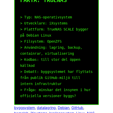
FAKTA: TRUENAS
> Typ: NAS-operativsystem
> Utvecklare: iXsystems
> Plattform: TrueNAS SCALE bygger
på Debian Linux
> Filsystem: OpenZFS
> Användning: lagring, backup,
containrar, virtualisering
> Kodbas: till stor del öppen
källkod
> Debatt: byggsystemet har flyttats
från publik GitHub-miljö till
intern infrastruktur
> Fråga: minskar det insynen i hur
byggsystem
, 
datalagring
, 
Debian
, 
GitHub
, 