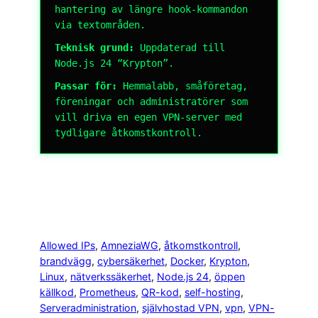
hantering av längre hook-kommandon
via textområden.
Teknisk grund:
Uppdaterad till
Node.js 24 “Krypton”.
Passar för:
Hemmalabb, småföretag,
föreningar och administratörer som
vill driva en egen VPN-server med
tydligare åtkomstkontroll.
Allowed IPs
, 
AmneziaWG
, 
åtkomstkontroll
, 
brandvägg
, 
cybersäkerhet
, 
Docker
, 
Krypton
, 
Linux
, 
nätverkssäkerhet
, 
Node.js 24
, 
öppen
källkod
, 
Prometheus
, 
QR-kod
, 
self-hosting
, 
Serveradministration
, 
självhostad VPN
, 
vpn
, 
VPN-