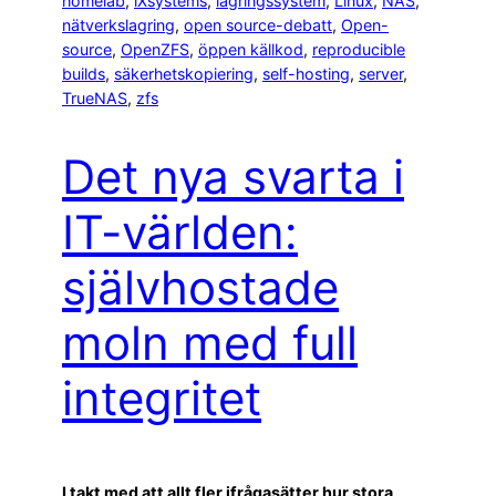
homelab
, 
iXsystems
, 
lagringssystem
, 
Linux
, 
NAS
, 
nätverkslagring
, 
open source-debatt
, 
Open-
source
, 
OpenZFS
, 
öppen källkod
, 
reproducible
builds
, 
säkerhetskopiering
, 
self-hosting
, 
server
, 
TrueNAS
, 
zfs
Det nya svarta i
IT-världen:
självhostade
moln med full
integritet
I takt med att allt fler ifrågasätter hur stora