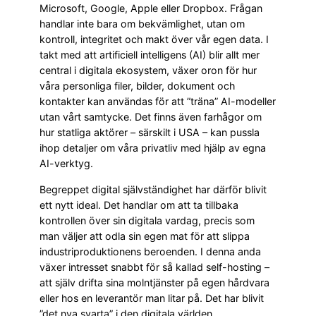
Microsoft, Google, Apple eller Dropbox. Frågan
handlar inte bara om bekvämlighet, utan om
kontroll, integritet och makt över vår egen data. I
takt med att artificiell intelligens (AI) blir allt mer
central i digitala ekosystem, växer oron för hur
våra personliga filer, bilder, dokument och
kontakter kan användas för att ”träna” AI-modeller
utan vårt samtycke. Det finns även farhågor om
hur statliga aktörer – särskilt i USA – kan pussla
ihop detaljer om våra privatliv med hjälp av egna
AI-verktyg.
Begreppet digital självständighet har därför blivit
ett nytt ideal. Det handlar om att ta tillbaka
kontrollen över sin digitala vardag, precis som
man väljer att odla sin egen mat för att slippa
industriproduktionens beroenden. I denna anda
växer intresset snabbt för så kallad self-hosting –
att själv drifta sina molntjänster på egen hårdvara
eller hos en leverantör man litar på. Det har blivit
”det nya svarta” i den digitala världen.