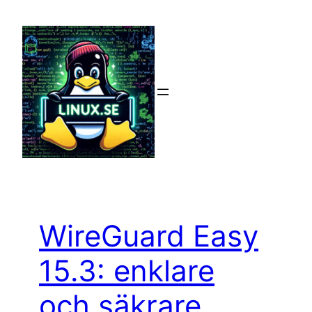
Hoppa
till
innehåll
WireGuard Easy
15.3: enklare
och säkrare