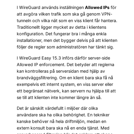
I WireGuard används inställningen
Allowed IPs
för
att avgöra vilken trafik som ska gå genom VPN-
tunneln och vilka nät som en viss klient får hantera.
Traditionellt ligger mycket av detta i klientens
konfiguration. Det fungerar bra i många enkla
installationer, men det bygger delvis på att klienten
följer de regler som administratören har tänkt sig.
I WireGuard Easy 15.3 införs därför server-side
Allowed IP enforcement. Det betyder att reglerna
kan kontrolleras på serversidan med hjälp av
brandväggsfiltrering. Om en klient bara ska få nå
exempelvis ett internt system, en viss server eller
ett begränsat nätverk, kan servern nu hjälpa till att
se till att klienten inte kommer längre än så.
Det är särskilt värdefullt i miljöer där olika
användare ska ha olika behörighet. En tekniker
kanske behöver nå hela driftmiljön, medan en
extern konsult bara ska nå en enda tjänst. Med