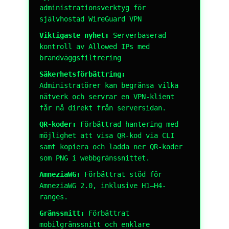
administrationsverktyg för
självhostad WireGuard VPN
Viktigaste nyhet:
Serverbaserad
kontroll av Allowed IPs med
brandväggsfiltrering
Säkerhetsförbättring:
Administratörer kan begränsa vilka
nätverk och servrar en VPN-klient
får nå direkt från serversidan.
QR-koder:
Förbättrad hantering med
möjlighet att visa QR-kod via CLI
samt kopiera och ladda ner QR-koder
som PNG i webbgränssnittet.
AmneziaWG:
Förbättrat stöd för
AmneziaWG 2.0, inklusive H1–H4-
ranges.
Gränssnitt:
Förbättrat
mobilgränssnitt och enklare