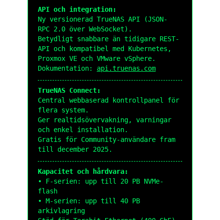
API och integration:
Ny versionerad TrueNAS API (JSON-
RPC 2.0 över WebSocket).
Betydligt snabbare än tidigare REST-
API och kompatibel med Kubernetes,
Proxmox VE och VMware vSphere.
Dokumentation:
api.truenas.com
TrueNAS Connect:
Central webbaserad kontrollpanel för
flera system.
Ger realtidsövervakning, varningar
och enkel installation.
Gratis för Community-användare fram
till december 2025.
Kapacitet och hårdvara:
• F-serien: upp till 20 PB NVMe-
flash
• M-serien: upp till 40 PB
arkivlagring