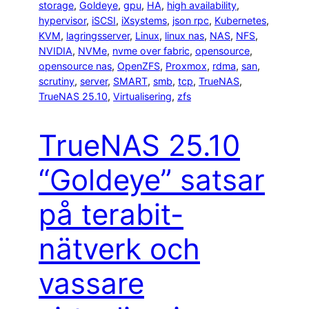
storage
, 
Goldeye
, 
gpu
, 
HA
, 
high availability
, 
hypervisor
, 
iSCSI
, 
iXsystems
, 
json rpc
, 
Kubernetes
, 
KVM
, 
lagringsserver
, 
Linux
, 
linux nas
, 
NAS
, 
NFS
, 
NVIDIA
, 
NVMe
, 
nvme over fabric
, 
opensource
, 
opensource nas
, 
OpenZFS
, 
Proxmox
, 
rdma
, 
san
, 
scrutiny
, 
server
, 
SMART
, 
smb
, 
tcp
, 
TrueNAS
, 
TrueNAS 25.10
, 
Virtualisering
, 
zfs
TrueNAS 25.10
“Goldeye” satsar
på terabit-
nätverk och
vassare