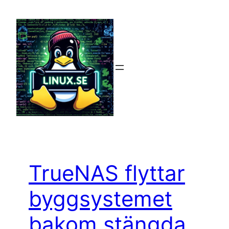
Hoppa
till
innehåll
TrueNAS flyttar
byggsystemet
bakom stängda