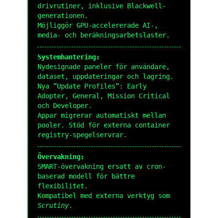
drivrutiner, inklusive Blackwell-
generationen.
Möjliggör GPU-accelererade AI-,
media- och beräkningsarbetslaster.
Systemhantering:
Nydesignade paneler för användare,
dataset, uppdateringar och lagring.
Nya ”Update Profiles”: Early
Adopter, General, Mission Critical
och Developer.
Appar migrerar automatiskt mellan
pooler. Stöd för externa container
registry-spegelservrar.
Övervakning:
SMART-övervakning ersatt av cron-
baserad modell för bättre
flexibilitet.
Kompatibel med externa verktyg som
Scrutiny
.