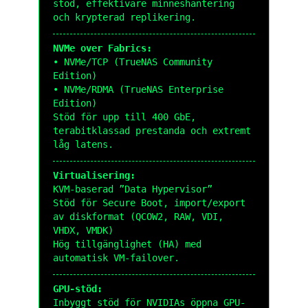
stöd, effektivare minneshantering
och krypterad replikering.
NVMe over Fabrics:
• NVMe/TCP (TrueNAS Community
Edition)
• NVMe/RDMA (TrueNAS Enterprise
Edition)
Stöd för upp till 400 GbE,
terabitklassad prestanda och extremt
låg latens.
Virtualisering:
KVM-baserad ”Data Hypervisor”
Stöd för Secure Boot, import/export
av diskformat (QCOW2, RAW, VDI,
VHDX, VMDK)
Hög tillgänglighet (HA) med
automatisk VM-failover.
GPU-stöd:
Inbyggt stöd för NVIDIAs öppna GPU-