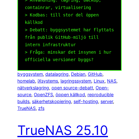
> Användning: lagring, backup,
containrar, virtualisering
> Kodbas: till stor del öppen
källkod
> Debatt: byggsystemet har flyttats
från publik GitHub-miljö till
intern infrastruktur
> Fråga: minskar det insynen i hur
byggsystem
, 
datalagring
, 
Debian
, 
GitHub
, 
homelab
, 
iXsystems
, 
lagringssystem
, 
Linux
, 
NAS
, 
nätverkslagring
, 
open source-debatt
, 
Open-
source
, 
OpenZFS
, 
öppen källkod
, 
reproducible
builds
, 
säkerhetskopiering
, 
self-hosting
, 
server
, 
TrueNAS
, 
zfs
TrueNAS 25.10