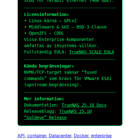
Stöd för Terabit Ethernet (400 GbE).
Licensinformation:
• Linux-kärna – GPLv2
• Middleware & GUI – BSD-3-Clause
• OpenZFS – CDDL
Vissa Enterprise-komponenter
omfattas av iXsystems-villkor.
Fullständig EULA:
TrueNAS SCALE EULA
Kända begränsningar:
NVMe/TCP-target saknar “fused
commands” som krävs för VMware ESXi
(upstream-begränsning).
Mer information:
Dokumentation:
TrueNAS 25.10 Docs
Releaseblogg:
TrueNAS 25.10
“Goldeye” Release
API
, 
container
, 
Datacenter
, 
Docker
, 
enterprise