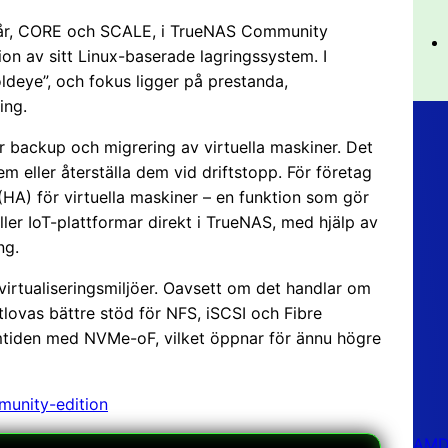
dspår, CORE och SCALE, i TrueNAS Community
ion av sitt Linux-baserade lagringssystem. I
deye”, och fokus ligger på prestanda,
ing.
r backup och migrering av virtuella maskiner. Det
em eller återställa dem vid driftstopp. För företag
(HA) för virtuella maskiner – en funktion som gör
ller IoT-plattformar direkt i TrueNAS, med hjälp av
ng.
virtualiseringsmiljöer. Oavsett om det handlar om
lovas bättre stöd för NFS, iSCSI och Fibre
amtiden med NVMe-oF, vilket öppnar för ännu högre
unity-edition
AMD 