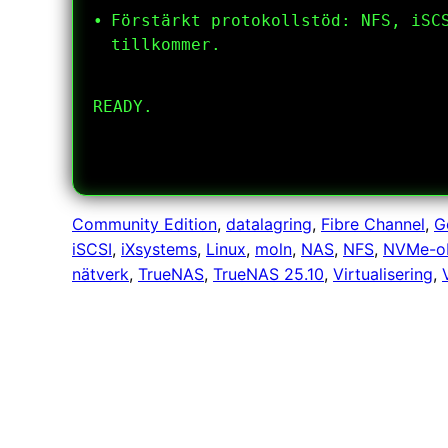
Förstärkt protokollstöd: NFS, iSC
tillkommer.
Community Edition
, 
datalagring
, 
Fibre Channel
, 
G
iSCSI
, 
iXsystems
, 
Linux
, 
moln
, 
NAS
, 
NFS
, 
NVMe-o
nätverk
, 
TrueNAS
, 
TrueNAS 25.10
, 
Virtualisering
, 