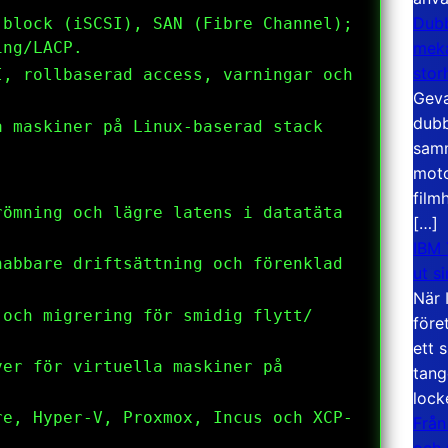
Dubb
 block (iSCSI), SAN (Fibre Channel);
meka
ing/LACP.
stor
I, rollbaserad access, varningar och
Geva
dubb
a maskiner på Linux-baserad stack
samm
moto
film
römning och lägre latens i datatäta
[…]
IBM 
nabbare driftsättning och förenklad
ut s
När 
 och migrering för smidig flytt/
före
ett 
ver för virtuella maskiner på
tang
lock
re, Hyper-V, Proxmox, Incus och XCP-
Från
och