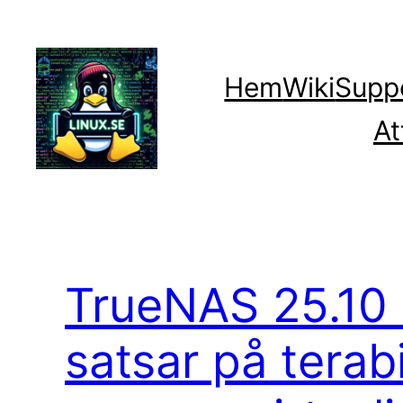
Hoppa
till
innehåll
Hem
Wiki
Supp
At
TrueNAS 25.10 
satsar på terab