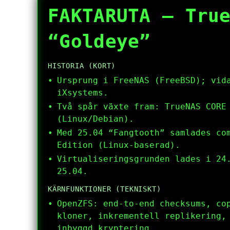
FAKTARUTA — Tru
“Goldeye”
HISTORIA (KORT)
Ursprung i FreeNAS (FreeBSD); vid
iXsystems.
Två spår växte fram: TrueNAS CORE
(Linux/Debian).
Med 25.04 “Fangtooth” samlades co
Edition (Linux-baserad).
Virtualiseringsgrunden lades i 24
25.04.
KÄRNFUNKTIONER (TEKNISKT)
OpenZFS: end-to-end checksums, co
kloner, inkrementell replikering,
inbyggd kryptering.