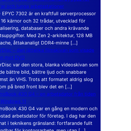
rar och tunga arbetsstationer
EPYC 7302 är en kraftfull serverprocessor
16 kärnor och 32 trådar, utvecklad för
ualisering, databaser och andra krävande
tsuppgifter. Med Zen 2-arkitektur, 128 MB
ache, åttakanaligt DDR4-minne […]
rDisc – den jättelika filmskivan som visade
en mot DVD
rDisc var den stora, blanka videoskivan som
de bättre bild, bättre ljud och snabbare
mst än VHS. Trots att formatet aldrig slog
om på bred front blev det en […]
roBook 430 G4 – en arbetsdator från tiden
 Windows 11
roBook 430 G4 var en gång en modern och
stad arbetsdator för företag. I dag har den
at i teknikens gränsland: fortfarande fullt
ndbar för kontorsarbete, men utan […]