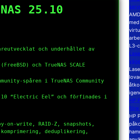
eNAS 25.10
serv
AMD 
med 
virt
arbe
L3-c
areutvecklat och underhållet av
Lase
väg
 (FreeBSD) och TrueNAS SCALE
Lase
lova
mmunity-spåren i TrueNAS Community
åtko
igen
.10 “Electric Eel” och förfinades i
HP P
före
HP P
påko
py-on-write, RAID-Z, snapshots,
hamn
 komprimering, deduplikering,
anvä