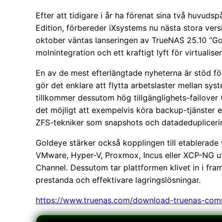
Efter att tidigare i år ha förenat sina två huvu
Edition, förbereder iXsystems nu nästa stora vers
oktober väntas lanseringen av TrueNAS 25.10 “Gol
molnintegration och ett kraftigt lyft för virtualiser
En av de mest efterlängtade nyheterna är stöd fö
gör det enklare att flytta arbetslaster mellan syst
tillkommer dessutom hög tillgänglighets-failover 
det möjligt att exempelvis köra backup-tjänster e
ZFS-tekniker som snapshots och datadedupliceri
Goldeye stärker också kopplingen till etablerade 
VMware, Hyper-V, Proxmox, Incus eller XCP-NG ut
Channel. Dessutom tar plattformen klivet in i fr
prestanda och effektivare lagringslösningar.
https://www.truenas.com/download-truenas-comm