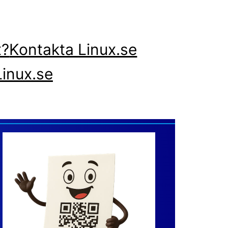
x?
Kontakta Linux.se
inux.se