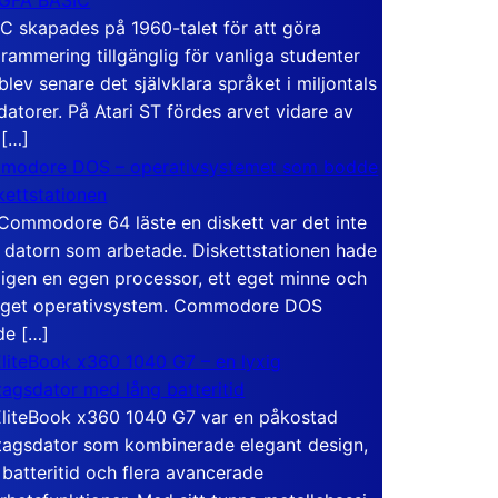
C skapades på 1960-talet för att göra
rammering tillgänglig för vanliga studenter
blev senare det självklara språket i miljontals
atorer. På Atari ST fördes arvet vidare av
 […]
modore DOS – operativsystemet som bodde
skettstationen
Commodore 64 läste en diskett var det inte
 datorn som arbetade. Diskettstationen hade
igen en egen processor, ett eget minne och
eget operativsystem. Commodore DOS
de […]
liteBook x360 1040 G7 – en lyxig
tagsdator med lång batteritid
liteBook x360 1040 G7 var en påkostad
tagsdator som kombinerade elegant design,
 batteritid och flera avancerade