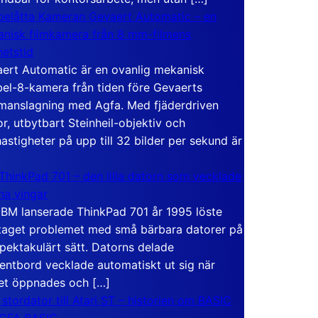
elåtta Kameran Gevaert Automatic – en
nisk filmkamera från 8 mm-filmens
hetstid
ert Automatic är en ovanlig mekanisk
el-8-kamera från tiden före Gevaerts
anslagning med Agfa. Med fjäderdriven
r, utbytbart Steinheil-objektiv och
hastigheter på upp till 32 bilder per sekund är
ThinkPad 701 – den lilla datorn som vecklade
ina vingar
IBM lanserade ThinkPad 701 år 1995 löste
taget problemet med små bärbara datorer på
spektakulärt sätt. Datorns delade
entbord vecklade automatiskt ut sig när
et öppnades och […]
 stordator till Atari ST – historien om BASIC
 GFA BASIC