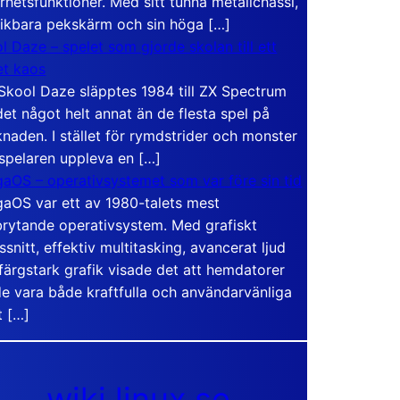
rhetsfunktioner. Med sitt tunna metallchassi,
vikbara pekskärm och sin höga […]
l Daze – spelet som gjorde skolan till ett
t kaos
Skool Daze släpptes 1984 till ZX Spectrum
det något helt annat än de flesta spel på
naden. I stället för rymdstrider och monster
 spelaren uppleva en […]
aOS – operativsystemet som var före sin tid
aOS var ett av 1980-talets mest
rytande operativsystem. Med grafiskt
ssnitt, effektiv multitasking, avancerat ljud
färgstark grafik visade det att hemdatorer
e vara både kraftfulla och användarvänliga
t […]
wiki.linux.se