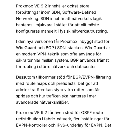
Proxmox VE 9.2 innehåller också stora
förbättringar inom SDN, Software-Defined
Networking. SDN innebär att nätverkets logik
hanteras i mjukvara i stället för att allt måste
konfigureras manuellt i fysisk nätverksutrustning.
I den nya versionen får Proxmox inbyggt stöd för
WireGuard och BGP i SDN-stacken. WireGuard är
en modern VPN-teknik som ofta används för
säkra tunnlar mellan system. BGP används främst
för routing i större nätverk och datacenter.
Dessutom tillkommer stöd för BGP/EVPN-filtrering
med route maps och prefix lists. Det gör att
administratörer kan styra vilka rutter som får
spridas och hur trafiken ska hanteras i mer
avancerade nätverksmiljöer.
Proxmox VE 9.2 får även stöd för OSPF route
redistribution i fabric-nätverk, fler inställningar för
EVPN-kontroller och IPv6-underlay för EVPN. Det