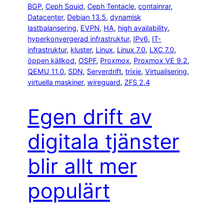
BGP
, 
Ceph Squid
, 
Ceph Tentacle
, 
containrar
, 
Datacenter
, 
Debian 13.5
, 
dynamisk
lastbalansering
, 
EVPN
, 
HA
, 
high availability
, 
hyperkonvergerad infrastruktur
, 
IPv6
, 
IT-
infrastruktur
, 
kluster
, 
Linux
, 
Linux 7.0
, 
LXC 7.0
, 
öppen källkod
, 
OSPF
, 
Proxmox
, 
Proxmox VE 9.2
, 
QEMU 11.0
, 
SDN
, 
Serverdrift
, 
trixie
, 
Virtualisering
, 
virtuella maskiner
, 
wireguard
, 
ZFS 2.4
Egen drift av
digitala tjänster
blir allt mer
populärt