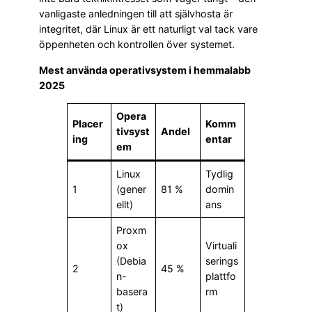
vanligaste anledningen till att självhosta är
integritet, där Linux är ett naturligt val tack vare
öppenheten och kontrollen över systemet.
Mest använda operativsystem i hemmalabb
2025
Opera
Placer
Komm
tivsyst
Andel
ing
entar
em
Linux
Tydlig
1
(gener
81 %
domin
ellt)
ans
Proxm
ox
Virtuali
(Debia
serings
2
45 %
n-
plattfo
basera
rm
t)