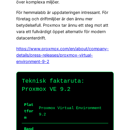
över komplexa miljöer.
För hemmalabb är uppdateringen intressant. För
företag och driftmiljöer är den ännu mer
betydelsefull. Proxmox tar ännu ett steg mot att
vara ett fullvärdigt öppet alternativ för modern
datacenterdrift.
https://www.proxmox.com/en/about/company-
details/press-releases/proxmox-virtual-
environment-9-2
Teknisk faktaruta:
Proxmox VE 9.2
Plat
Proxmox Virtual Environment
tfor
9.2
m
Basd