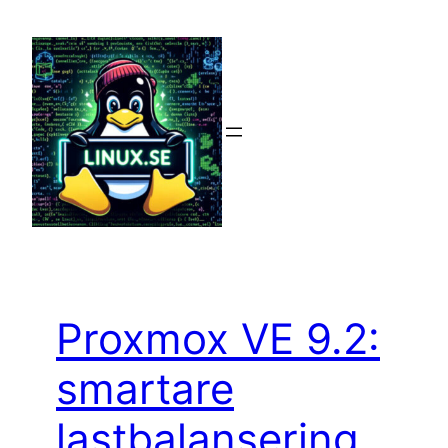
Hoppa
till
innehåll
Proxmox VE 9.2:
smartare
lastbalansering