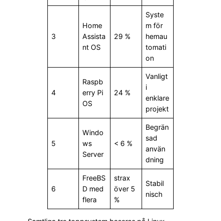
Syste
Home
m för
3
Assista
29 %
hemau
nt OS
tomati
on
Vanligt
Raspb
i
4
erry Pi
24 %
enklare
OS
projekt
Begrän
Windo
sad
5
ws
< 6 %
använ
Server
dning
FreeBS
strax
Stabil
6
D med
över 5
nisch
flera
%