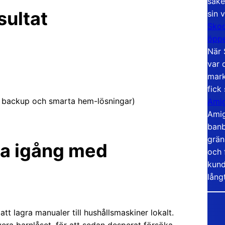
säke
sultat
sin 
Skoo
öppe
När 
var 
mark
fick
r, backup och smarta hem-lösningar)
Amig
Amig
banb
grän
ma igång med
och 
kund
lång
tt lagra manualer till hushållsmaskiner lokalt.