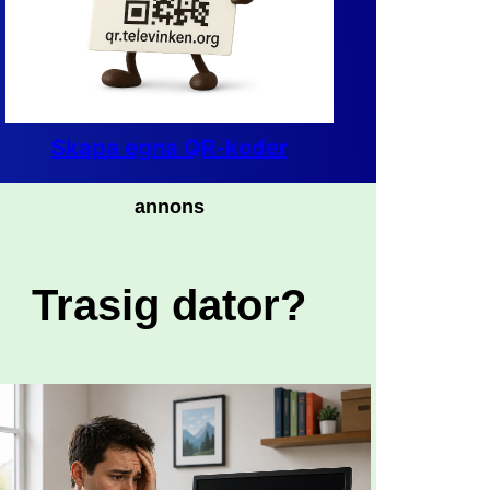
Skapa egna QR-koder
annons
Trasig dator?