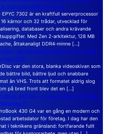
rar och tunga arbetsstationer
EPYC 7302 är en kraftfull serverprocessor
16 kärnor och 32 trådar, utvecklad för
ualisering, databaser och andra krävande
tsuppgifter. Med Zen 2-arkitektur, 128 MB
ache, åttakanaligt DDR4-minne […]
rDisc – den jättelika filmskivan som visade
en mot DVD
rDisc var den stora, blanka videoskivan som
de bättre bild, bättre ljud och snabbare
mst än VHS. Trots att formatet aldrig slog
om på bred front blev det en […]
roBook 430 G4 – en arbetsdator från tiden
 Windows 11
roBook 430 G4 var en gång en modern och
stad arbetsdator för företag. I dag har den
at i teknikens gränsland: fortfarande fullt
ndbar för kontorsarbete, men utan […]