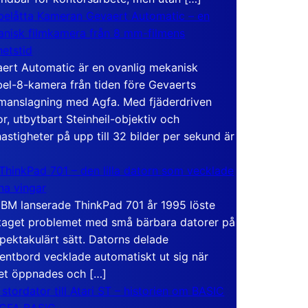
elåtta Kameran Gevaert Automatic – en
nisk filmkamera från 8 mm-filmens
hetstid
ert Automatic är en ovanlig mekanisk
el-8-kamera från tiden före Gevaerts
anslagning med Agfa. Med fjäderdriven
r, utbytbart Steinheil-objektiv och
hastigheter på upp till 32 bilder per sekund är
ThinkPad 701 – den lilla datorn som vecklade
ina vingar
IBM lanserade ThinkPad 701 år 1995 löste
taget problemet med små bärbara datorer på
spektakulärt sätt. Datorns delade
entbord vecklade automatiskt ut sig när
et öppnades och […]
 stordator till Atari ST – historien om BASIC
 GFA BASIC