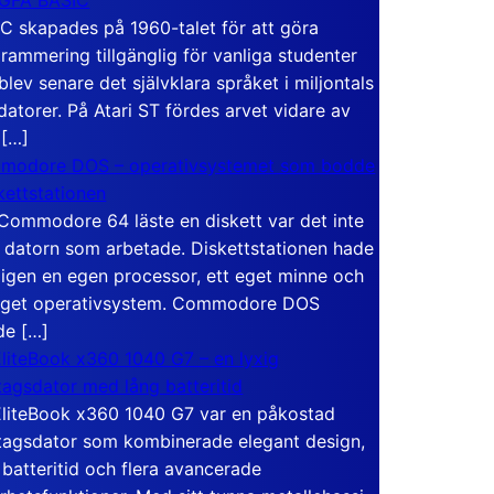
C skapades på 1960-talet för att göra
rammering tillgänglig för vanliga studenter
blev senare det självklara språket i miljontals
atorer. På Atari ST fördes arvet vidare av
 […]
modore DOS – operativsystemet som bodde
skettstationen
Commodore 64 läste en diskett var det inte
 datorn som arbetade. Diskettstationen hade
igen en egen processor, ett eget minne och
eget operativsystem. Commodore DOS
de […]
liteBook x360 1040 G7 – en lyxig
tagsdator med lång batteritid
liteBook x360 1040 G7 var en påkostad
tagsdator som kombinerade elegant design,
 batteritid och flera avancerade