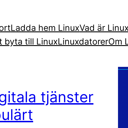
ort
Ladda hem Linux
Vad är Linu
t byta till Linux
Linuxdatorer
Om L
gitala tjänster
pulärt