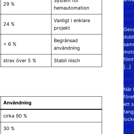
System för
29 %
Dubb
hemautomation
meka
Vanligt i enklare
stor
24 %
projekt
Geva
dubb
Begränsad
< 6 %
samm
användning
moto
film
strax över 5 %
Stabil nisch
[…]
IBM 
ut s
När 
före
Användning
ett 
tang
cirka 90 %
lock
Från
30 %
och