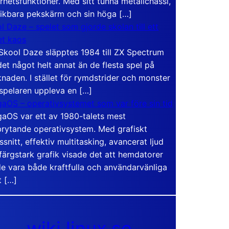
rhetsfunktioner. Med sitt tunna metallchassi,
vikbara pekskärm och sin höga […]
l Daze – spelet som gjorde skolan till ett
t kaos
Skool Daze släpptes 1984 till ZX Spectrum
det något helt annat än de flesta spel på
naden. I stället för rymdstrider och monster
 spelaren uppleva en […]
aOS – operativsystemet som var före sin tid
aOS var ett av 1980-talets mest
rytande operativsystem. Med grafiskt
ssnitt, effektiv multitasking, avancerat ljud
färgstark grafik visade det att hemdatorer
e vara både kraftfulla och användarvänliga
t […]
wiki.linux.se