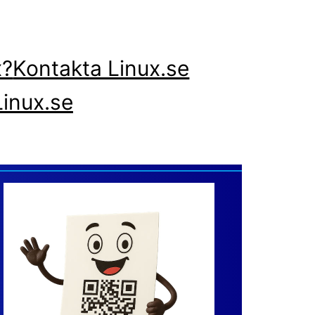
x?
Kontakta Linux.se
inux.se