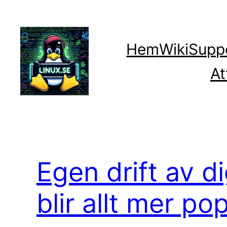
Hoppa
till
innehåll
Hem
Wiki
Supp
At
Egen drift av di
blir allt mer po