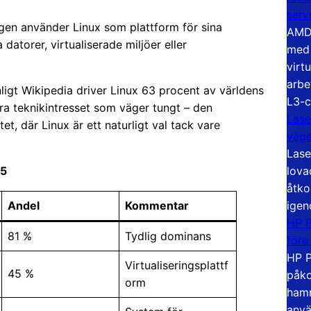
serv
gen använder Linux som plattform för sina
AMD 
atorer, virtualiserade miljöer eller
med 
virt
arbe
ligt Wikipedia driver Linux 63 procent av världens
L3-c
bara teknikintresset som väger tungt – den
Lase
tet, där Linux är ett naturligt val tack vare
väg
Lase
lova
25
åtko
igen
Andel
Kommentar
HP P
81 %
Tydlig dominans
före
HP P
Virtualiseringsplattf
45 %
påko
orm
hamn
anvä