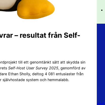
ar – resultat från Self-
dprojekt till ett genomtänkt sätt att skydda sin
årets
Self-Host User Survey 2025
, genomförd av
are Ethan Sholly, deltog 4 081 entusiaster från
erar självhostade system och hemmalabb.
AMD 