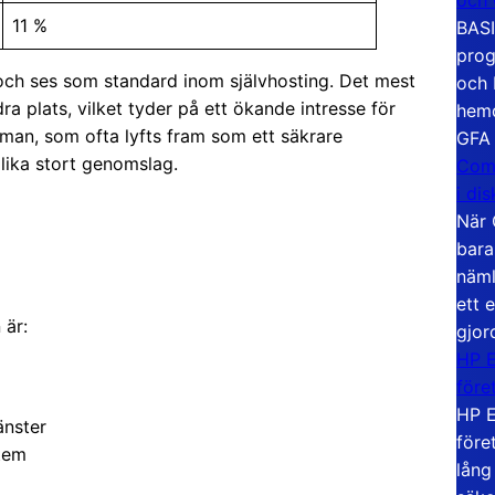
11 %
BASI
prog
ch ses som standard inom självhosting. Det mest
och 
a plats, vilket tyder på ett ökande intresse för
hemd
an, som ofta lyfts fram som ett säkrare
GFA
 lika stort genomslag.
Com
i di
När 
bara
näml
ett 
 är:
gjor
HP E
före
HP E
änster
före
stem
lång