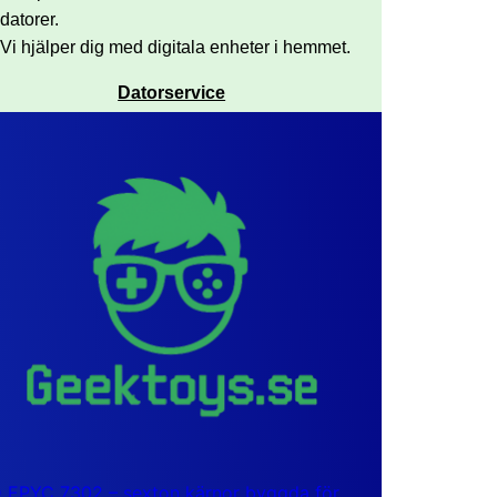
datorer.
Vi hjälper dig med digitala enheter i hemmet.
Datorservice
EPYC 7302 – sexton kärnor byggda för