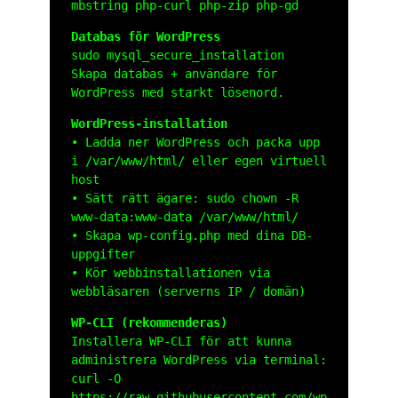
mbstring php-curl php-zip php-gd
Databas för WordPress
sudo mysql_secure_installation
Skapa databas + användare för
WordPress med starkt lösenord.
WordPress-installation
• Ladda ner WordPress och packa upp
i
/var/www/html/
eller egen virtuell
host
• Sätt rätt ägare:
sudo chown -R
www-data:www-data /var/www/html/
• Skapa
wp-config.php
med dina DB-
uppgifter
• Kör webbinstallationen via
webbläsaren (serverns IP / domän)
WP-CLI (rekommenderas)
Installera WP-CLI för att kunna
administrera WordPress via terminal:
curl -O
https://raw.githubusercontent.com/wp