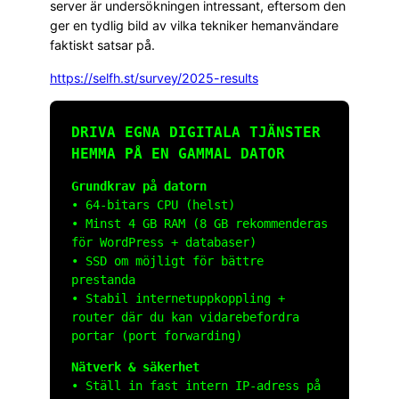
server är undersökningen intressant, eftersom den
ger en tydlig bild av vilka tekniker hemanvändare
faktiskt satsar på.
https://selfh.st/survey/2025-results
DRIVA EGNA DIGITALA TJÄNSTER
HEMMA PÅ EN GAMMAL DATOR
Grundkrav på datorn
• 64-bitars CPU (helst)
• Minst 4 GB RAM (8 GB rekommenderas
för WordPress + databaser)
• SSD om möjligt för bättre
prestanda
• Stabil internetuppkoppling +
router där du kan vidarebefordra
portar (port forwarding)
Nätverk & säkerhet
• Ställ in fast intern IP-adress på