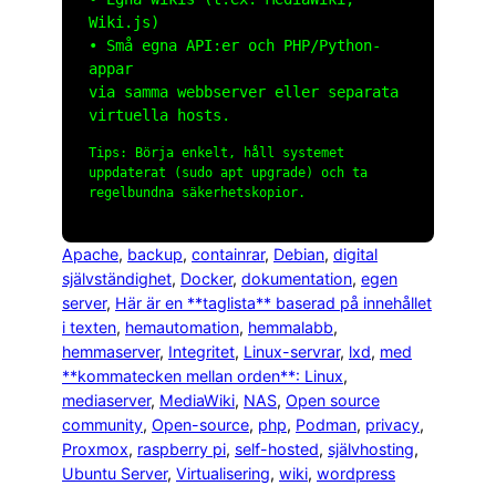
Wiki.js)
• Små egna API:er och PHP/Python-
appar
via samma webbserver eller separata
virtuella hosts.
Tips: Börja enkelt, håll systemet
uppdaterat (
sudo apt upgrade
) och ta
regelbundna säkerhetskopior.
Apache
, 
backup
, 
containrar
, 
Debian
, 
digital
självständighet
, 
Docker
, 
dokumentation
, 
egen
server
, 
Här är en **taglista** baserad på innehållet
i texten
, 
hemautomation
, 
hemmalabb
, 
hemmaserver
, 
Integritet
, 
Linux-servrar
, 
lxd
, 
med
**kommatecken mellan orden**: Linux
, 
mediaserver
, 
MediaWiki
, 
NAS
, 
Open source
community
, 
Open-source
, 
php
, 
Podman
, 
privacy
, 
Proxmox
, 
raspberry pi
, 
self-hosted
, 
självhosting
, 
Ubuntu Server
, 
Virtualisering
, 
wiki
, 
wordpress