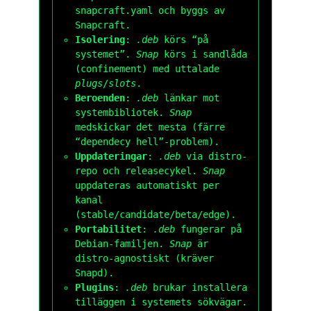
snapcraft.yaml
och byggs av
Snapcraft.
Isolering
:
.deb
körs “på
systemet”.
Snap
körs i sandlåda
(confinement) med uttalade
plugs
/
slots
.
Beroenden
:
.deb
länkar mot
systembibliotek.
Snap
medskickar det mesta (färre
“dependecy hell”-problem).
Uppdateringar
:
.deb
via distro-
repo och releasecykel.
Snap
uppdateras automatiskt per
kanal
(stable/candidate/beta/edge).
Portabilitet
:
.deb
fungerar på
Debian-familjen.
Snap
är
distro-agnostiskt (kräver
Snapd).
Plugins
:
.deb
brukar installera
tilläggen i systemets sökvägar.