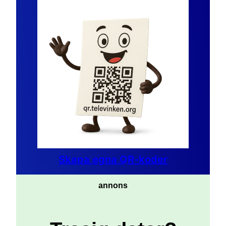
Skapa egna QR-koder
annons