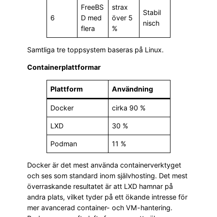
FreeBS
strax
Stabil
6
D med
över 5
nisch
flera
%
Samtliga tre toppsystem baseras på Linux.
Containerplattformar
Plattform
Användning
Docker
cirka 90 %
LXD
30 %
Podman
11 %
Docker är det mest använda containerverktyget
och ses som standard inom självhosting. Det mest
överraskande resultatet är att LXD hamnar på
andra plats, vilket tyder på ett ökande intresse för
mer avancerad container- och VM-hantering.