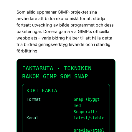
Som alltid uppmanar GIMP-projektet sina
användare att bidra ekonomiskt för att stödja
fortsatt utveckling av både programmet och dess
paketeringar. Donera gärna via GIMP:s officiella
webbplats – varje bidrag hjälper till att hålla detta
fria bildredigeringsverktyg levande och i ständig
förbättring.
FAKTARUTA · TEKNIKEN
BAKOM GIMP SOM SNAP
KORT FAKTA
Format
Snap (byggt
med
Snapcraft)
Kanal
latest/stable
·
preview/stabl