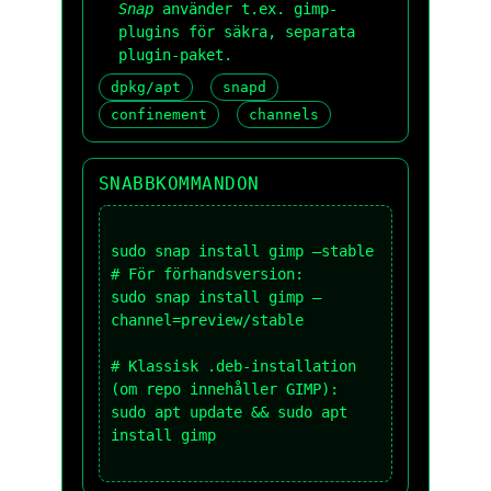
Snap
använder t.ex.
gimp-
plugins
för säkra, separata
plugin-paket.
dpkg/apt
snapd
confinement
channels
SNABBKOMMANDON
sudo snap install gimp –stable

# För förhandsversion:

sudo snap install gimp –
channel=preview/stable

# Klassisk .deb-installation 
(om repo innehåller GIMP):

sudo apt update && sudo apt 
install gimp
