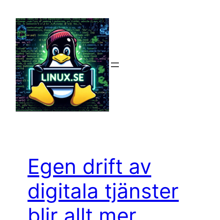
Hoppa
till
innehåll
Egen drift av
digitala tjänster
blir allt mer