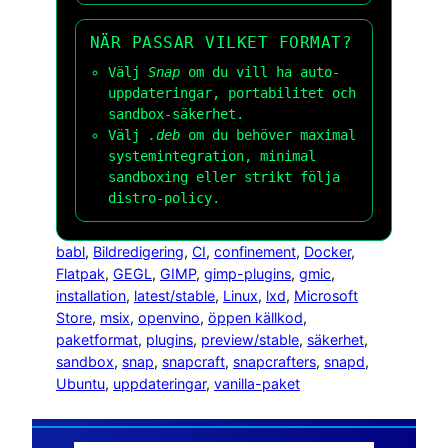
NÄR PASSAR VILKET FORMAT?
Välj
Snap
om du vill ha auto-
uppdateringar, portabilitet och
sandbox-säkerhet.
Välj
.deb
om du behöver maximal
systemintegration, minimal
sandboxing eller strikt följa
distro-policy.
babl
, 
Bildredigering
, 
CI
, 
confinement
, 
Docker
, 
Flatpak
, 
GEGL
, 
GIMP
, 
gimp-plugins
, 
gmic
, 
installation
, 
latest/stable
, 
Linux
, 
lxd
, 
Microsoft
Store
, 
msix
, 
openvino
, 
öppen källkod
, 
paketformat
, 
plugins
, 
preview/stable
, 
säkerhet
, 
sandbox
, 
snap
, 
snapcraft
, 
snapcrafters
, 
snapd
, 
Ubuntu
, 
uppdateringar
, 
vanilla-paket