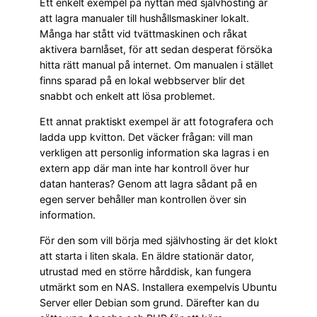
Ett enkelt exempel på nyttan med självhosting är
att lagra manualer till hushållsmaskiner lokalt.
Många har stått vid tvättmaskinen och råkat
aktivera barnlåset, för att sedan desperat försöka
hitta rätt manual på internet. Om manualen i stället
finns sparad på en lokal webbserver blir det
snabbt och enkelt att lösa problemet.
Ett annat praktiskt exempel är att fotografera och
ladda upp kvitton. Det väcker frågan: vill man
verkligen att personlig information ska lagras i en
extern app där man inte har kontroll över hur
datan hanteras? Genom att lagra sådant på en
egen server behåller man kontrollen över sin
information.
För den som vill börja med självhosting är det klokt
att starta i liten skala. En äldre stationär dator,
utrustad med en större hårddisk, kan fungera
utmärkt som en NAS. Installera exempelvis Ubuntu
Server eller Debian som grund. Därefter kan du