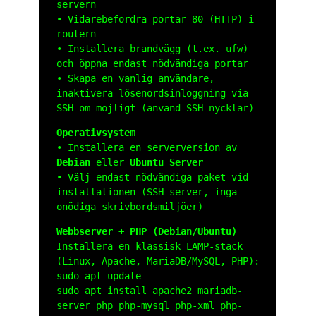
servern
• Vidarebefordra portar 80 (HTTP) i
routern
• Installera brandvägg (t.ex.
ufw
)
och öppna endast nödvändiga portar
• Skapa en vanlig användare,
inaktivera lösenordsinloggning via
SSH om möjligt (använd SSH-nycklar)
Operativsystem
• Installera en serverversion av
Debian
eller
Ubuntu Server
• Välj endast nödvändiga paket vid
installationen (SSH-server, inga
onödiga skrivbordsmiljöer)
Webbserver + PHP (Debian/Ubuntu)
Installera en klassisk LAMP-stack
(Linux, Apache, MariaDB/MySQL, PHP):
sudo apt update
sudo apt install apache2 mariadb-
server php php-mysql php-xml php-