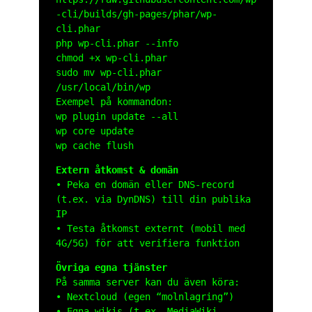
-cli/builds/gh-pages/phar/wp-
cli.phar
php wp-cli.phar --info
chmod +x wp-cli.phar
sudo mv wp-cli.phar
/usr/local/bin/wp
Exempel på kommandon:
wp plugin update --all
wp core update
wp cache flush
Extern åtkomst & domän
• Peka en domän eller DNS-record
(t.ex. via DynDNS) till din publika
IP
• Testa åtkomst externt (mobil med
4G/5G) för att verifiera funktion
Övriga egna tjänster
På samma server kan du även köra:
• Nextcloud (egen “molnlagring”)
• Egna wikis (t.ex. MediaWiki,