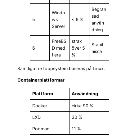
Begrän
Windo
sad
5
ws
< 6 %
använ
Server
dning
FreeBS
strax
Stabil
6
D med
över 5
nisch
flera
%
Samtliga tre toppsystem baseras på Linux.
Containerplattformar
Plattform
Användning
Docker
cirka 90 %
LXD
30 %
Podman
11 %