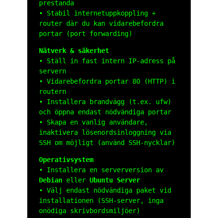
prestanda
• Stabil internetuppkoppling +
router där du kan vidarebefordra
portar (port forwarding)
Nätverk & säkerhet
• Ställ in fast intern IP-adress på
servern
• Vidarebefordra portar 80 (HTTP) i
routern
• Installera brandvägg (t.ex.
ufw
)
och öppna endast nödvändiga portar
• Skapa en vanlig användare,
inaktivera lösenordsinloggning via
SSH om möjligt (använd SSH-nycklar)
Operativsystem
• Installera en serverversion av
Debian
eller
Ubuntu Server
• Välj endast nödvändiga paket vid
installationen (SSH-server, inga
onödiga skrivbordsmiljöer)