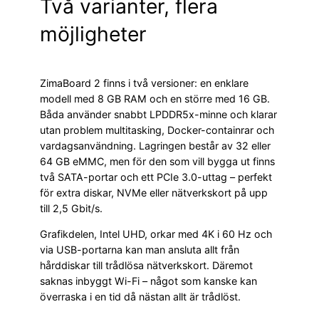
Två varianter, flera
möjligheter
ZimaBoard 2 finns i två versioner: en enklare
modell med 8 GB RAM och en större med 16 GB.
Båda använder snabbt LPDDR5x-minne och klarar
utan problem multitasking, Docker-containrar och
vardagsanvändning. Lagringen består av 32 eller
64 GB eMMC, men för den som vill bygga ut finns
två SATA-portar och ett PCIe 3.0-uttag – perfekt
för extra diskar, NVMe eller nätverkskort på upp
till 2,5 Gbit/s.
Grafikdelen, Intel UHD, orkar med 4K i 60 Hz och
via USB-portarna kan man ansluta allt från
hårddiskar till trådlösa nätverkskort. Däremot
saknas inbyggt Wi-Fi – något som kanske kan
överraska i en tid då nästan allt är trådlöst.