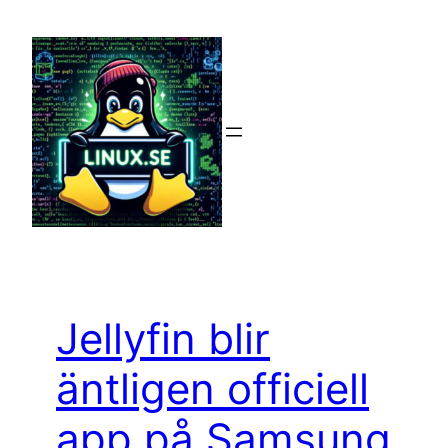
Hoppa
till
innehåll
Jellyfin blir
äntligen officiell
app på Samsung