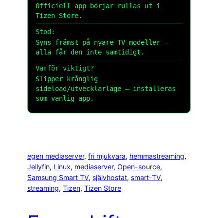
Officiell app börjar rullas ut i
Tizen Store.
Stöd:
Syns främst på nyare TV-modeller –
alla får den inte samtidigt.
Varför viktigt?
Slipper krånglig
sideload/utvecklarläge – installeras
som vanlig app.
egen mediaserver
, 
fri mjukvara
, 
hemmastreaming
, 
Jellyfin
, 
Linux
, 
mediaserver
, 
Open-source
, 
Samsung Smart TV
, 
självhostat
, 
smart-TV
, 
streaming
, 
Tizen
, 
Tizen Store