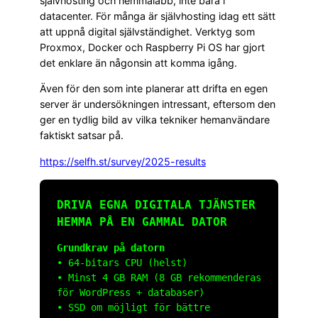
självhosting och hemmalabb, inte bara i
datacenter. För många är självhosting idag ett sätt
att uppnå digital självständighet. Verktyg som
Proxmox, Docker och Raspberry Pi OS har gjort
det enklare än någonsin att komma igång.
Även för den som inte planerar att drifta en egen
server är undersökningen intressant, eftersom den
ger en tydlig bild av vilka tekniker hemanvändare
faktiskt satsar på.
https://selfh.st/survey/2025-results
DRIVA EGNA DIGITALA TJÄNSTER
HEMMA PÅ EN GAMMAL DATOR
Grundkrav på datorn
• 64-bitars CPU (helst)
• Minst 4 GB RAM (8 GB rekommenderas
för WordPress + databaser)
• SSD om möjligt för bättre