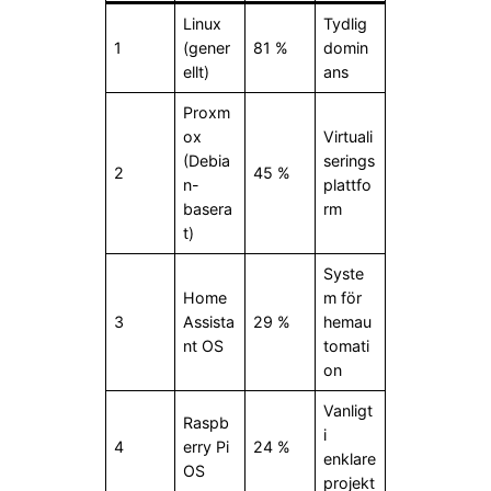
Linux
Tydlig
1
(gener
81 %
domin
ellt)
ans
Proxm
ox
Virtuali
(Debia
serings
2
45 %
n-
plattfo
basera
rm
t)
Syste
Home
m för
3
Assista
29 %
hemau
nt OS
tomati
on
Vanligt
Raspb
i
4
erry Pi
24 %
enklare
OS
projekt