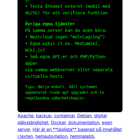
• Testa åtkomst externt (mobil med
4G/5G) för att verifiera funktion
Övriga egna tjänster
På samma server kan du även köra:
• Nextcloud (egen “molnlagring”)
• Egna wikis (t.ex. MediaWiki,
Wiki.js)
• Små egna API:er och PHP/Python-
appar
via samma webbserver eller separata
virtuella hosts.
Tips: Börja enkelt, håll systemet
uppdaterat (
sudo apt upgrade
) och ta
regelbundna säkerhetskopior.
Apache
, 
backup
, 
containrar
, 
Debian
, 
digital
självständighet
, 
Docker
, 
dokumentation
, 
egen
server
, 
Här är en **taglista** baserad på innehållet
i texten
, 
hemautomation
, 
hemmalabb
, 