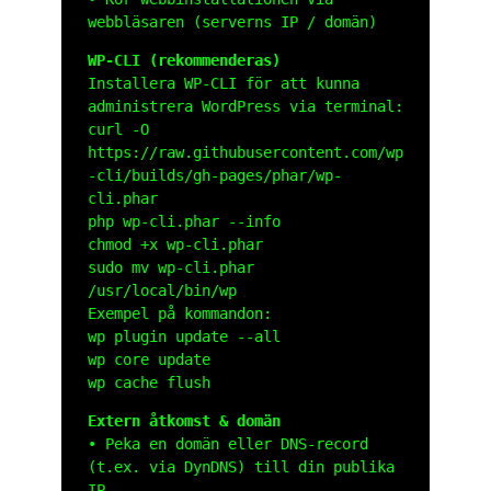
webbläsaren (serverns IP / domän)
WP-CLI (rekommenderas)
Installera WP-CLI för att kunna
administrera WordPress via terminal:
curl -O
https://raw.githubusercontent.com/wp
-cli/builds/gh-pages/phar/wp-
cli.phar
php wp-cli.phar --info
chmod +x wp-cli.phar
sudo mv wp-cli.phar
/usr/local/bin/wp
Exempel på kommandon:
wp plugin update --all
wp core update
wp cache flush
Extern åtkomst & domän
• Peka en domän eller DNS-record
(t.ex. via DynDNS) till din publika
IP