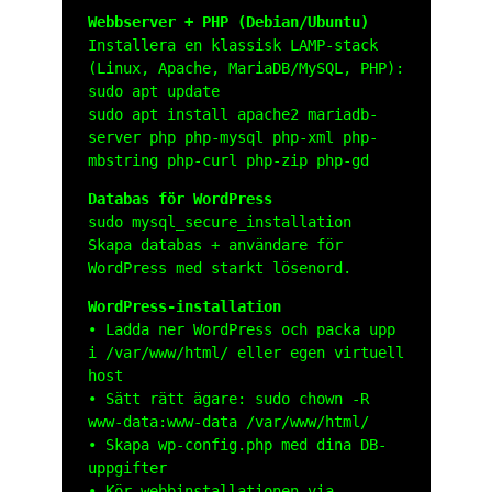
Webbserver + PHP (Debian/Ubuntu)
Installera en klassisk LAMP-stack
(Linux, Apache, MariaDB/MySQL, PHP):
sudo apt update
sudo apt install apache2 mariadb-
server php php-mysql php-xml php-
mbstring php-curl php-zip php-gd
Databas för WordPress
sudo mysql_secure_installation
Skapa databas + användare för
WordPress med starkt lösenord.
WordPress-installation
• Ladda ner WordPress och packa upp
i
/var/www/html/
eller egen virtuell
host
• Sätt rätt ägare:
sudo chown -R
www-data:www-data /var/www/html/
• Skapa
wp-config.php
med dina DB-
uppgifter
• Kör webbinstallationen via