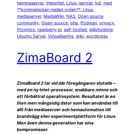
hemmaserver
, 
Integritet
, 
Linux-servrar
, 
lxd
, 
med
**kommatecken mellan orden**: Linux
, 
mediaserver
, 
MediaWiki
, 
NAS
, 
Open source
community
, 
Open-source
, 
php
, 
Podman
, 
privacy
, 
Proxmox
, 
raspberry pi
, 
self-hosted
, 
självhosting
, 
Ubuntu Server
, 
Virtualisering
, 
wiki
, 
wordpress
ZimaBoard 2
ZimaBoard 2 tar vid där föregångaren slutade –
med en ny Intel-processor, snabbare minne och
ett förbättrat operativsystem. Resultatet är en
liten men mångsidig dator som kan användas till
allt från mediaserver och hemautomation till
brandvägg eller experimentplattform för Linux.
Men även denna generation har sina
kompromisser.