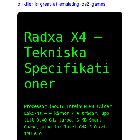
pi-killer-is-great-at-emulating-ps2-games
Radxa X4 –
Tekniska
Specifikati
oner
Processor (SoC):
Intel® N100 (Alder
Lake-N) – 4 kärnor / 4 trådar, upp
till 3,40 GHz turbo, 6 MB Smart
Cache, stöd för Intel GNA 3.0 och
IPU 6.0