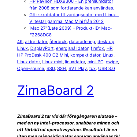
HP Pavilion HDX9300 – En premiumdator
från 2008 som fortfarande kan användas.
Gör skrotdator till vardagsdator med Linux –
Vi testar gammal Mac Mini från 2012
iMac 27″(Late 2009) – Produkt-ID: Mac-
F2268DC8
4K
, 
äldre dator
, 
återbruk
, 
dataradering
, 
desktop
Linux
, 
DisplayPort
, 
energisnål dator
, 
firefox
, 
HP
, 
HP ProDesk 400 G2 Mini
, 
kompakt dator
, 
Linux
, 
Linux dator
, 
Linux mint
, 
linuxdator
, 
mini-PC
, 
nwipe
, 
Open-source
, 
SSD
, 
SSH
, 
SVT Play
, 
tux
, 
USB 3.0
ZimaBoard 2
ZimaBoard 2 tar vid där föregångaren slutade –
med en ny Intel-processor, snabbare minne och
ett förbättrat operativsystem. Resultatet är en
liten men mångsidig dator som kan användas till