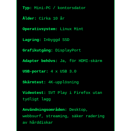
Typ:
Mini-PC / kontorsdator
Ålder:
Cirka 10 år
Operativsystem:
Linux Mint
Lagring:
Inbyggd SSD
Grafikutgång:
DisplayPort
Adapter behövs:
Ja, för HDMI-skärm
USB-portar:
4 x USB 3.0
Skärmtest:
4K-upplösning
Videotest:
SVT Play i Firefox utan
tydligt lagg
Användningsområden:
Desktop,
webbsurf, streaming, säker radering
av hårddiskar