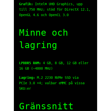
Grafik:
Intel® UHD Graphics, upp
till 750 MHz; stöd för DirectX 12.1,
OpenGL 4.6 och OpenCL 3.0
Minne och
lagring
LPDDR5 RAM:
4 GB, 8 GB, 12 GB eller
16 GB (~4800 MHz)
Lagring:
M.2 2230 NVMe SSD via
PCIe 3.0 ×4; valbar eMMC på vissa
SKU:er
Gränssnitt