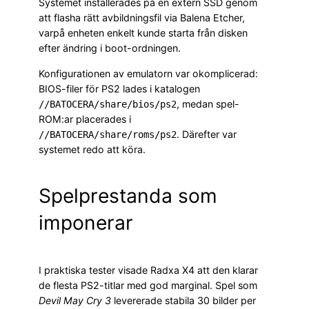
Systemet installerades på en extern SSD genom
att flasha rätt avbildningsfil via Balena Etcher,
varpå enheten enkelt kunde starta från disken
efter ändring i boot-ordningen.
Konfigurationen av emulatorn var okomplicerad:
BIOS-filer för PS2 lades i katalogen
, medan spel-
//BATOCERA/share/bios/ps2
ROM:ar placerades i
. Därefter var
//BATOCERA/share/roms/ps2
systemet redo att köra.
Spelprestanda som
imponerar
I praktiska tester visade Radxa X4 att den klarar
de flesta PS2-titlar med god marginal. Spel som
Devil May Cry 3
levererade stabila 30 bilder per