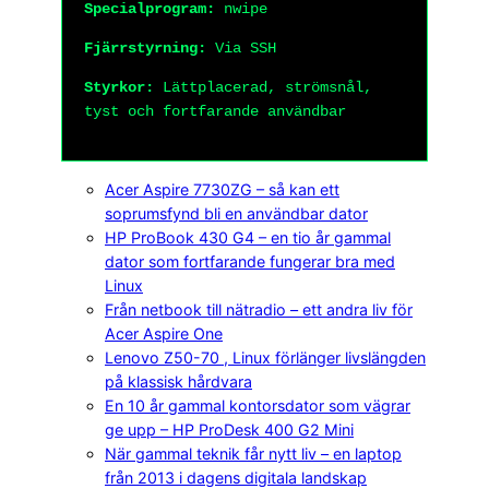
Specialprogram:
nwipe
Fjärrstyrning:
Via SSH
Styrkor:
Lättplacerad, strömsnål,
tyst och fortfarande användbar
Acer Aspire 7730ZG – så kan ett
soprumsfynd bli en användbar dator
HP ProBook 430 G4 – en tio år gammal
dator som fortfarande fungerar bra med
Linux
Från netbook till nätradio – ett andra liv för
Acer Aspire One
Lenovo Z50-70 , Linux förlänger livslängden
på klassisk hårdvara
En 10 år gammal kontorsdator som vägrar
ge upp – HP ProDesk 400 G2 Mini
När gammal teknik får nytt liv – en laptop
från 2013 i dagens digitala landskap