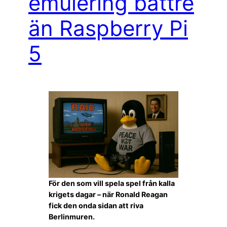
emulering bättre
än Raspberry Pi
5
För den som vill spela spel från kalla
krigets dagar – när Ronald Reagan
fick den onda sidan att riva
Berlinmuren.