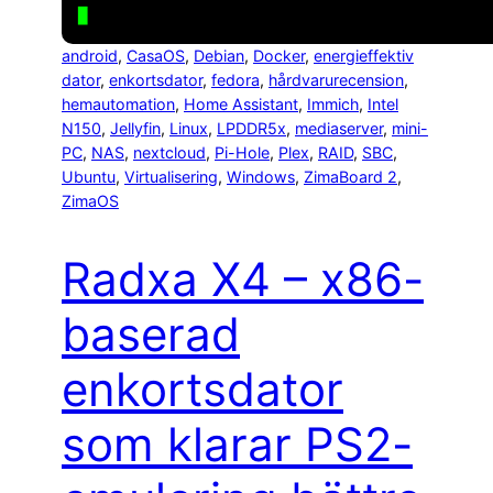
android
, 
CasaOS
, 
Debian
, 
Docker
, 
energieffektiv
dator
, 
enkortsdator
, 
fedora
, 
hårdvarurecension
, 
hemautomation
, 
Home Assistant
, 
Immich
, 
Intel
N150
, 
Jellyfin
, 
Linux
, 
LPDDR5x
, 
mediaserver
, 
mini-
PC
, 
NAS
, 
nextcloud
, 
Pi-Hole
, 
Plex
, 
RAID
, 
SBC
, 
Ubuntu
, 
Virtualisering
, 
Windows
, 
ZimaBoard 2
, 
ZimaOS
Radxa X4 – x86-
baserad
enkortsdator
som klarar PS2-