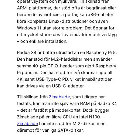
operativsystem och mjukvara. Till skillnad från
ARM-plattformar, där stöd ofta är begränsat eller
beroende av inofficiella portar, kan x86-enheter
köra kompletta Linux-distributioner och även
Windows 11 utan större problem. Det öppnar för
ett mycket större urval av emulatorer och verktyg
– och enklare installation.
Radxa X4 är bättre utrustad än en Raspberry Pi 5.
Den har stöd för M.2-hårddiskar men använder
samma 40-pin GPIO-header som gjort Raspberry
Pi populär. Den har stöd för två skärmar upp till
4K, samt USB Type-C PD, vilket innebär att den
kan drivas via en USB-C-adapter.
Till skillnad från
Zimablade
, som tidigare har
testats, kan man inte själv välja RAM på Radxa X4
– det är fastlött på moderkortet. Dock bygger
Zimablade på en äldre CPU än Intel N100.
Zimablade
har inte stöd för M.2-diskar, men
däremot för vanliga SATA-diskar.