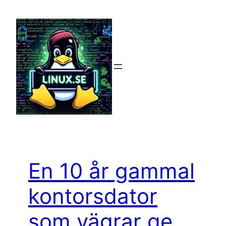
Hoppa
till
innehåll
En 10 år gammal
kontorsdator
som vägrar ge