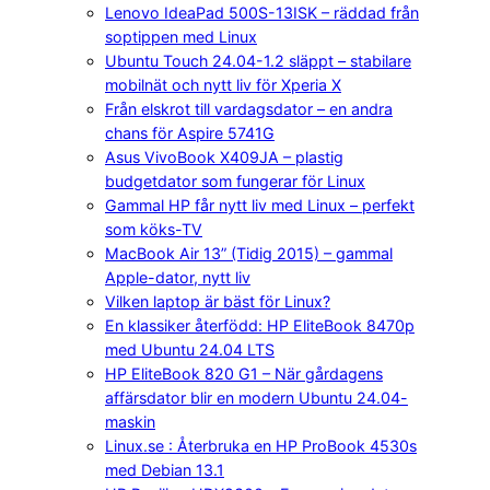
Lenovo IdeaPad 500S-13ISK – räddad från
soptippen med Linux
Ubuntu Touch 24.04-1.2 släppt – stabilare
mobilnät och nytt liv för Xperia X
Från elskrot till vardagsdator – en andra
chans för Aspire 5741G
Asus VivoBook X409JA – plastig
budgetdator som fungerar för Linux
Gammal HP får nytt liv med Linux – perfekt
som köks-TV
MacBook Air 13” (Tidig 2015) – gammal
Apple-dator, nytt liv
Vilken laptop är bäst för Linux?
En klassiker återfödd: HP EliteBook 8470p
med Ubuntu 24.04 LTS
HP EliteBook 820 G1 – När gårdagens
affärsdator blir en modern Ubuntu 24.04-
maskin
Linux.se : Återbruka en HP ProBook 4530s
med Debian 13.1