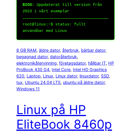
BIOS:
Uppdaterat till version från
2023 i vårt exemplar
root@linux:~$
status: fullt
användbar med Linux
8 GB RAM
, 
äldre dator
, 
återbruk
, 
bärbar dator
, 
begagnad dator
, 
datoråterbruk
, 
elektronikåtervinning
, 
företagsdator
, 
hållbar IT
, 
HP
ProBook 430 G4
, 
Intel Core
, 
Intel HD Graphics
620
, 
Laptop
, 
Linux
, 
Linux dator
, 
linuxdator
, 
SSD
, 
tux
, 
Ubuntu 24.04 LTS
, 
ubuntu på äldre dator
, 
Windows 11
Linux på HP
EliteBook 8460p