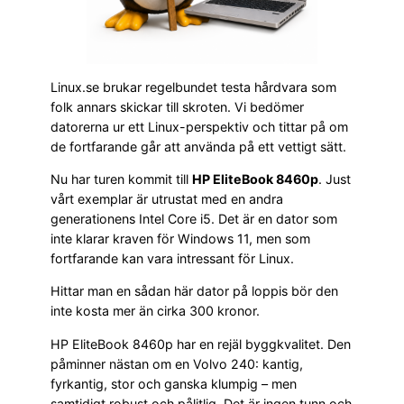
Linux.se brukar regelbundet testa hårdvara som
folk annars skickar till skroten. Vi bedömer
datorerna ur ett Linux-perspektiv och tittar på om
de fortfarande går att använda på ett vettigt sätt.
Nu har turen kommit till
HP EliteBook 8460p
. Just
vårt exemplar är utrustat med en andra
generationens Intel Core i5. Det är en dator som
inte klarar kraven för Windows 11, men som
fortfarande kan vara intressant för Linux.
Hittar man en sådan här dator på loppis bör den
inte kosta mer än cirka 300 kronor.
HP EliteBook 8460p har en rejäl byggkvalitet. Den
påminner nästan om en Volvo 240: kantig,
fyrkantig, stor och ganska klumpig – men
samtidigt robust och pålitlig. Det är ingen tunn och