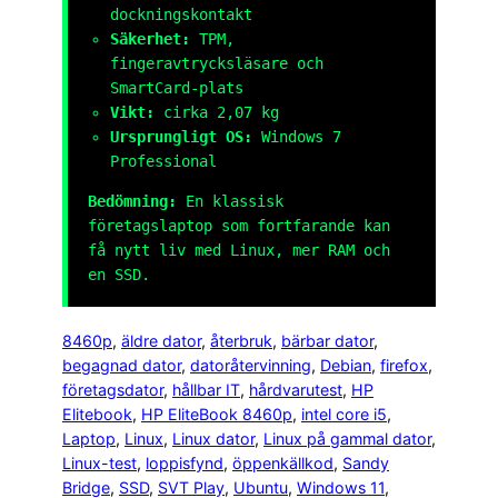
dockningskontakt
Säkerhet:
TPM,
fingeravtrycksläsare och
SmartCard-plats
Vikt:
cirka 2,07 kg
Ursprungligt OS:
Windows 7
Professional
Bedömning:
En klassisk
företagslaptop som fortfarande kan
få nytt liv med Linux, mer RAM och
en SSD.
8460p
, 
äldre dator
, 
återbruk
, 
bärbar dator
, 
begagnad dator
, 
datoråtervinning
, 
Debian
, 
firefox
, 
företagsdator
, 
hållbar IT
, 
hårdvarutest
, 
HP
Elitebook
, 
HP EliteBook 8460p
, 
intel core i5
, 
Laptop
, 
Linux
, 
Linux dator
, 
Linux på gammal dator
, 
Linux-test
, 
loppisfynd
, 
öppenkällkod
, 
Sandy
Bridge
, 
SSD
, 
SVT Play
, 
Ubuntu
, 
Windows 11
, 