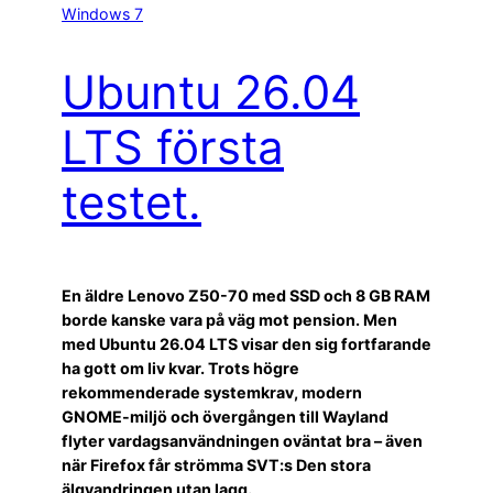
Windows 7
Ubuntu 26.04
LTS första
testet.
En äldre Lenovo Z50-70 med SSD och 8 GB RAM
borde kanske vara på väg mot pension. Men
med Ubuntu 26.04 LTS visar den sig fortfarande
ha gott om liv kvar. Trots högre
rekommenderade systemkrav, modern
GNOME-miljö och övergången till Wayland
flyter vardagsanvändningen oväntat bra – även
när Firefox får strömma SVT:s Den stora
älgvandringen utan lagg.