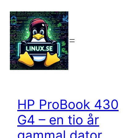
Hoppa
till
innehåll
HP ProBook 430
G4 – en tio år
gammal dator