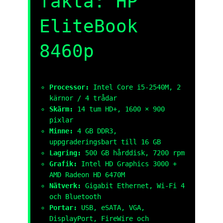
fakta: HP
EliteBook
8460p
Processor:
Intel Core i5-2540M, 2
kärnor / 4 trådar
Skärm:
14 tum HD+, 1600 × 900
pixlar
Minne:
4 GB DDR3,
uppgraderingsbart till 16 GB
Lagring:
500 GB hårddisk, 7200 rpm
Grafik:
Intel HD Graphics 3000 +
AMD Radeon HD 6470M
Nätverk:
Gigabit Ethernet, Wi-Fi 4
och Bluetooth
Portar:
USB, eSATA, VGA,
DisplayPort, FireWire och