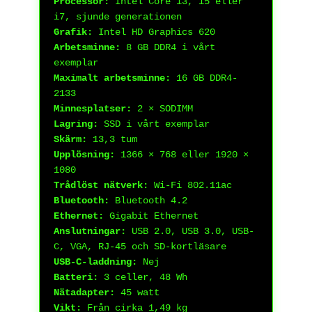
Processor:
Intel Core i3, i5 eller
i7, sjunde generationen
Grafik:
Intel HD Graphics 620
Arbetsminne:
8 GB DDR4 i vårt
exemplar
Maximalt arbetsminne:
16 GB DDR4-
2133
Minnesplatser:
2 × SODIMM
Lagring:
SSD i vårt exemplar
Skärm:
13,3 tum
Upplösning:
1366 × 768 eller 1920 ×
1080
Trådlöst nätverk:
Wi-Fi 802.11ac
Bluetooth:
Bluetooth 4.2
Ethernet:
Gigabit Ethernet
Anslutningar:
USB 2.0, USB 3.0, USB-
C, VGA, RJ-45 och SD-kortläsare
USB-C-laddning:
Nej
Batteri:
3 celler, 48 Wh
Nätadapter:
45 watt
Vikt:
Från cirka 1,49 kg