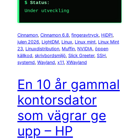
Status:
Under utveckling
Cinnamon
, 
Cinnamon 6.8
, 
fingeravtryck
, 
HiDPI
, 
julen 2026
, 
LightDM
, 
Linux
, 
Linux mint
, 
Linux Mint
23
, 
Linuxdistribution
, 
Muffin
, 
NVIDIA
, 
öppen
källkod
, 
skrivbordsmiljö
, 
Slick Greeter
, 
SSH
, 
systemd
, 
Wayland
, 
x11
, 
XWayland
En 10 år gammal
kontorsdator
som vägrar ge
upp – HP