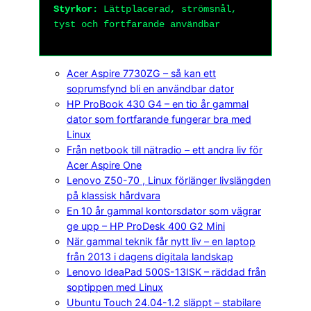
Styrkor:
Lättplacerad, strömsnål,
tyst och fortfarande användbar
Acer Aspire 7730ZG – så kan ett
soprumsfynd bli en användbar dator
HP ProBook 430 G4 – en tio år gammal
dator som fortfarande fungerar bra med
Linux
Från netbook till nätradio – ett andra liv för
Acer Aspire One
Lenovo Z50-70 , Linux förlänger livslängden
på klassisk hårdvara
En 10 år gammal kontorsdator som vägrar
ge upp – HP ProDesk 400 G2 Mini
När gammal teknik får nytt liv – en laptop
från 2013 i dagens digitala landskap
Lenovo IdeaPad 500S-13ISK – räddad från
soptippen med Linux
Ubuntu Touch 24.04-1.2 släppt – stabilare