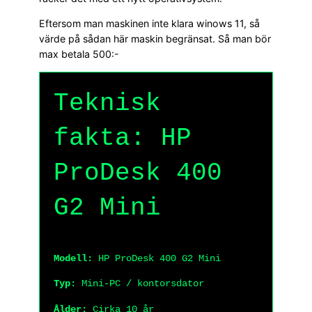
Eftersom man maskinen inte klara winows 11, så
värde på sådan här maskin begränsat. Så man bör
max betala 500:-
Teknisk
fakta: HP
ProDesk 400
G2 Mini
Modell:
HP ProDesk 400 G2 Mini
Typ:
Mini-PC / kontorsdator
Ålder:
Cirka 10 år