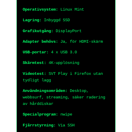
Operativsystem:
Linux Mint
Lagring:
Inbyggd SSD
Grafikutgång:
DisplayPort
Adapter behövs:
Ja, för HDMI-skärm
USB-portar:
4 x USB 3.0
Skärmtest:
4K-upplösning
Videotest:
SVT Play i Firefox utan
tydligt lagg
Användningsområden:
Desktop,
webbsurf, streaming, säker radering
av hårddiskar
Specialprogram:
nwipe
Fjärrstyrning:
Via SSH