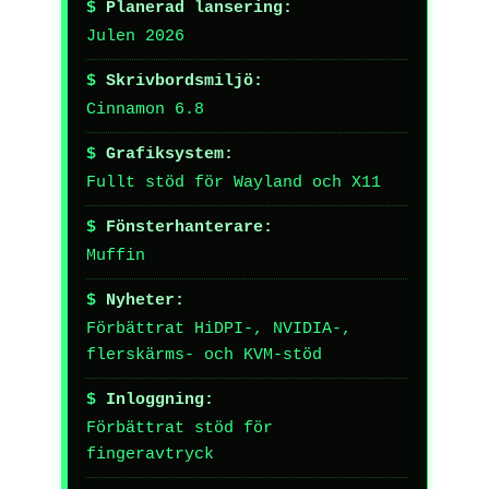
Planerad lansering:
Julen 2026
Skrivbordsmiljö:
Cinnamon 6.8
Grafiksystem:
Fullt stöd för Wayland och X11
Fönsterhanterare:
Muffin
Nyheter:
Förbättrat HiDPI-, NVIDIA-,
flerskärms- och KVM-stöd
Inloggning:
Förbättrat stöd för
fingeravtryck