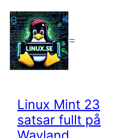
Hoppa
till
innehåll
Linux Mint 23
satsar fullt på
Wayland