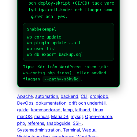
och deploy-skript (CI/CD) tack vare
tydliga exit-koder och flaggor som
–quiet
och
–yes
.
Snabbexempel
wp core update

wp plugin update --all

wp user list

wp db export backup.sql
Tips:
Kör från WordPress-roten (där
wp-config.php
finns), eller använd
flaggan
--path=/sökväg
.
Apache
, 
automation
, 
backend
, 
CLI
, 
cronjobb
, 
DevOps
, 
dokumentation
, 
drift och underhåll
, 
guide
, 
kommandorad
, 
lamp
, 
lathund
, 
Linux
, 
macOS
, 
manual
, 
MariaDB
, 
mysql
, 
Open-source
, 
php
, 
referens
, 
snabbguide
, 
SSH
, 
Systemadministration
, 
Terminal
, 
Wapuu
, 
Webbutveckling
, 
wordpress
, 
WordPress