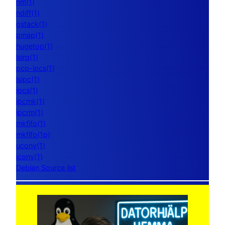
nm(1)
ndiff(1)
gstack(1)
pmap(1)
hugetop(1)
lsirq(1)
pcp-ipcs(1)
lsipc(1)
ipcs(1)
ipcmk(1)
ipcrm(1)
mkfifo(1)
mkfifo(1p)
uconv(1)
iconv(1)
Debian Source list