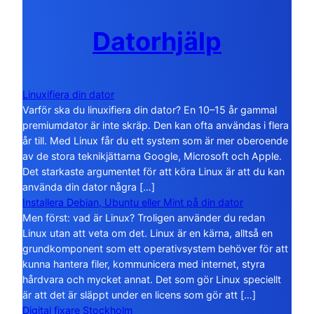
Datorhjälp
Linuxifiera din dator
Varför ska du linuxifiera din dator? En 10–15 år gammal
premiumdator är inte skräp. Den kan ofta användas i flera
år till. Med Linux får du ett system som är mer oberoende
av de stora teknikjättarna Google, Microsoft och Apple.
Det starkaste argumentet för att köra Linux är att du kan
använda din dator några […]
Installera Debian, Ubuntu eller Mint på din dator
Men först: vad är Linux? Troligen använder du redan
Linux utan att veta om det. Linux är en kärna, alltså en
grundkomponent som ett operativsystem behöver för att
kunna hantera filer, kommunicera med internet, styra
hårdvara och mycket annat. Det som gör Linux speciellt
är att det är släppt under en licens som gör att […]
Digital fixare Stockholm