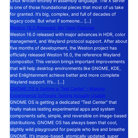
Linux written entirely in assembly language. The X server
is one of those foundational pieces that most of us take
for granted. It’s big, complex, and full of decades of
legacy code. But what if someone… […]
Weston 16.0 Released: Key New Features
Weston 16.0 released with major advances in HDR, color
management, and Wayland protocol support. After about
five months of development, the Weston project has
officially released Weston 16.0, the reference Wayland
compositor. This version brings important improvements
that will help desktop environments like GNOME, KDE,
and Enlightenment achieve better and more complete
Wayland support. It’s… […]
GNOME OS is Getting a ‘Test Center’ – Making
Experimental Software Testing Actually Usable
GNOME OS is getting a dedicated “Test Center” that
finally makes testing experimental apps and system
components safe, simple, and reversible on image-based
distributions. GNOME OS has always been that cool,
slightly wild playground for people who live and breathe
GNOME. It’s image-based, atomically updated, super