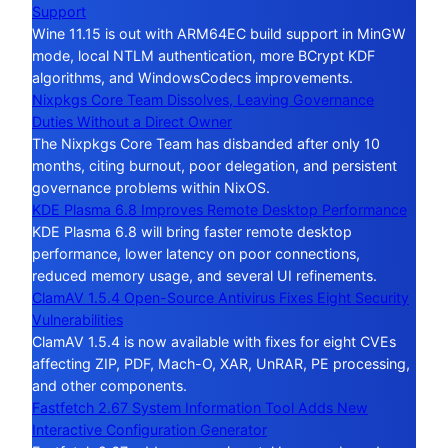
Support
Wine 11.15 is out with ARM64EC build support in MinGW
mode, local NTLM authentication, more BCrypt KDF
algorithms, and WindowsCodecs improvements.
Nixpkgs Core Team Dissolves, Leaving Governance
Duties Without a Direct Owner
The Nixpkgs Core Team has disbanded after only 10
months, citing burnout, poor delegation, and persistent
governance problems within NixOS.
KDE Plasma 6.8 Improves Remote Desktop Performance
KDE Plasma 6.8 will bring faster remote desktop
performance, lower latency on poor connections,
reduced memory usage, and several UI refinements.
ClamAV 1.5.4 Open-Source Antivirus Fixes Eight Security
Vulnerabilities
ClamAV 1.5.4 is now available with fixes for eight CVEs
affecting ZIP, PDF, Mach-O, XAR, UnRAR, PE processing,
and other components.
Fastfetch 2.67 System Information Tool Adds New
Interactive Configuration Generator