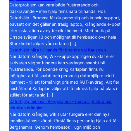
Datorproblem kan vara både frustrerande och
tidskrävande – men hjälp finns nära till hands. Hos
Datorhjälp i Bromma får du personlig och kunnig support,
oavsett om det gäller en trasig laptop, krånglande e-post
eller installation av ny teknik i hemmet. Med butik på
Orrspelsvägen 13 och möjlighet till hembesök över hela
Stockholm hjälper våra erfarna […]
Datorhjälp nära till hands för boende vid Karlaplan
När datorn krånglar, Wi-Fi-uppkopplingen sviktar eller
skrivaren vägrar fungera kan vardagen snabbt bli
frustrerande. För boende kring Karlaplan finns nu
möjlighet att få snabb och personlig datorhjälp direkt i
hemmet – till ett förmånligt pris med RUT-avdrag. Allt fler
hushåll runt Karlaplan väljer att få teknisk hjälp på plats i
stället för att ta sig […]
Datorhjälp hemma i Bergshamra – personligt stöd när
tekniken krånglar
När datorn krånglar, wifi slutar fungera eller den nya
mobilen känns svår att förstå finns personlig hjälp att få i
Bergshamra. Genom hembesök i lugn miljö och