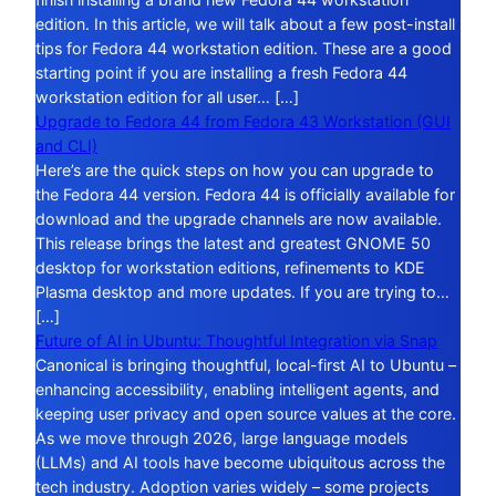
edition. In this article, we will talk about a few post-install
tips for Fedora 44 workstation edition. These are a good
starting point if you are installing a fresh Fedora 44
workstation edition for all user… […]
Upgrade to Fedora 44 from Fedora 43 Workstation (GUI
and CLI)
Here’s are the quick steps on how you can upgrade to
the Fedora 44 version. Fedora 44 is officially available for
download and the upgrade channels are now available.
This release brings the latest and greatest GNOME 50
desktop for workstation editions, refinements to KDE
Plasma desktop and more updates. If you are trying to…
[…]
Future of AI in Ubuntu: Thoughtful Integration via Snap
Canonical is bringing thoughtful, local-first AI to Ubuntu –
enhancing accessibility, enabling intelligent agents, and
keeping user privacy and open source values at the core.
As we move through 2026, large language models
(LLMs) and AI tools have become ubiquitous across the
tech industry. Adoption varies widely – some projects