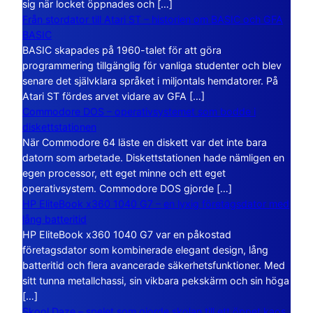
sig när locket öppnades och […]
Från stordator till Atari ST – historien om BASIC och GFA
BASIC
BASIC skapades på 1960-talet för att göra
programmering tillgänglig för vanliga studenter och blev
senare det självklara språket i miljontals hemdatorer. På
Atari ST fördes arvet vidare av GFA […]
Commodore DOS – operativsystemet som bodde i
diskettstationen
När Commodore 64 läste en diskett var det inte bara
datorn som arbetade. Diskettstationen hade nämligen en
egen processor, ett eget minne och ett eget
operativsystem. Commodore DOS gjorde […]
HP EliteBook x360 1040 G7 – en lyxig företagsdator med
lång batteritid
HP EliteBook x360 1040 G7 var en påkostad
företagsdator som kombinerade elegant design, lång
batteritid och flera avancerade säkerhetsfunktioner. Med
sitt tunna metallchassi, sin vikbara pekskärm och sin höga
[…]
Skool Daze – spelet som gjorde skolan till ett öppet kaos