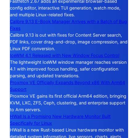
Fastfetch 2.67 adds an experimental browser-based
config editor, interactive TUI generation, watch mode,
and multiple Linux-related fixes.
Calibre 9.13 E-Book Manager Arrives with a Batch of Bug
Fixes
Calibre 9.13 is out with fixes for Content Server search,
PDF links, cover drag-and-drop, image compression, and
Linux PDF conversion.
IceWM 4.1 Released with New Window Focus Control
The lightweight IceWM window manager reaches version
4.1 with improved focus handling, safer configuration
parsing, and updated translations.
Proxmox VE Officially Expands Beyond x86 With Arm64
Support
Proxmox VE gains its first official Arm64 edition, bringing
KVM, LXC, ZFS, Ceph, clustering, and enterprise support
to Arm servers.
HWall Is a Promising New Hardware Monitor Built
Specifically for Linux
HWall is a new Rust-based Linux hardware monitor with
detailed system information, live sensors, charts, alerts,