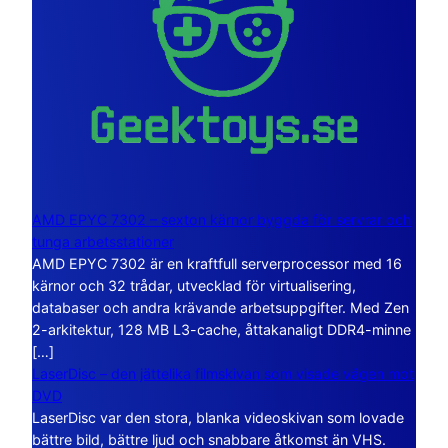
AMD EPYC 7302 – sexton kärnor byggda för servrar och
tunga arbetsstationer
AMD EPYC 7302 är en kraftfull serverprocessor med 16
kärnor och 32 trådar, utvecklad för virtualisering,
databaser och andra krävande arbetsuppgifter. Med Zen
2-arkitektur, 128 MB L3-cache, åttakanaligt DDR4-minne
[…]
LaserDisc – den jättelika filmskivan som visade vägen mot
DVD
LaserDisc var den stora, blanka videoskivan som lovade
bättre bild, bättre ljud och snabbare åtkomst än VHS.