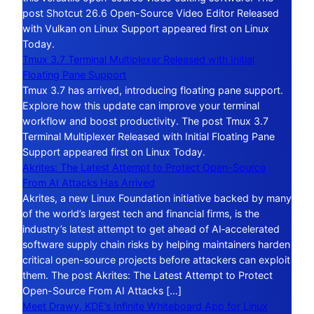
post Shotcut 26.6 Open-Source Video Editor Released
with Vulkan on Linux Support appeared first on Linux
Today.
Tmux 3.7 Terminal Multiplexer Released with Initial
Floating Pane Support
Tmux 3.7 has arrived, introducing floating pane support.
Explore how this update can improve your terminal
workflow and boost productivity. The post Tmux 3.7
Terminal Multiplexer Released with Initial Floating Pane
Support appeared first on Linux Today.
Akrites: The Latest Attempt to Protect Open-Source
From AI Attacks Has Arrived
Akrites, a new Linux Foundation initiative backed by many
of the world’s largest tech and financial firms, is the
industry’s latest attempt to get ahead of AI‑accelerated
software supply chain risks by helping maintainers harden
critical open-source projects before attackers can exploit
them. The post Akrites: The Latest Attempt to Protect
Open-Source From AI Attacks […]
Meet Drawy, KDE’s Infinite Whiteboard App for Linux