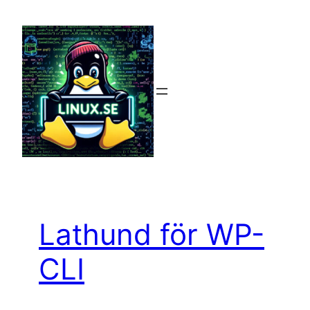
Hoppa
till
innehåll
Lathund för WP-
CLI