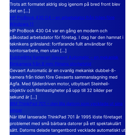
Trots att formatet aldrig slog igenom på bred front blev
det en […]
HP ProBook 430 G4 – en arbetsdator från tiden före
Windows 11
HP ProBook 430 G4 var en gång en modern och
påkostad arbetsdator för företag. I dag har den hamnat i
teknikens gränsland: fortfarande fullt användbar för
kontorsarbete, men utan […]
Dubbelåtta Kameran Gevaert Automatic – en mekanisk
filmkamera från 8 mm-filmens storhetstid
Gevaert Automatic är en ovanlig mekanisk dubbel-8-
kamera från tiden före Gevaerts sammanslagning med
Agfa. Med fjäderdriven motor, utbytbart Steinheil-
objektiv och filmhastigheter på upp till 32 bilder per
sekund är […]
IBM ThinkPad 701 – den lilla datorn som vecklade ut sina
vingar
När IBM lanserade ThinkPad 701 år 1995 löste företaget
problemet med små bärbara datorer på ett spektakulärt
sätt. Datorns delade tangentbord vecklade automatiskt ut