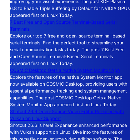
improving your visual experience. The post KDE Plasma
6.8 to Enable Triple Buffering by Default for NVIDIA GPUs
appeared first on Linux Today.
7 Best Free and Open Source Terminal-Based Serial
Terminals
Explore our top 7 free and open-source terminal-based
serial terminals. Find the perfect tool to streamline your
serial communication tasks today. The post 7 Best Free
and Open Source Terminal-Based Serial Terminals
appeared first on Linux Today.
COSMIC Desktop Gets a Native System Monitor App
Explore the features of the native System Monitor app
now available on COSMIC Desktop, providing users with
essential performance tracking and system management
capabilities. The post COSMIC Desktop Gets a Native
System Monitor App appeared first on Linux Today.
Shotcut 26.6 Open-Source Video Editor Released with
Vulkan on Linux Support
Shotcut 26.6 is here! Experience enhanced performance
with Vulkan support on Linux. Dive into the features of
this versatile open-source video editing software. The