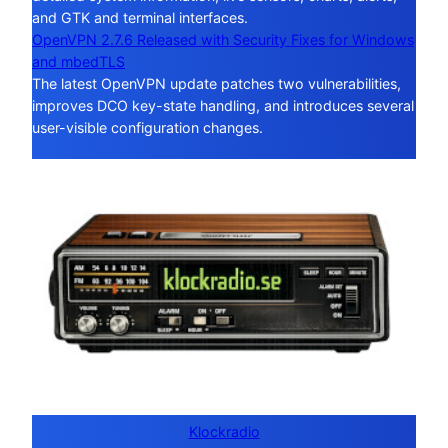
and GTK and terminal interfaces.
OpenVPN 2.7.6 Released with Security Fixes for Windows
and mbedTLS
The latest OpenVPN update patches two vulnerabilities,
improves DCO key-state handling, and introduces several
user-visible configuration changes.
Klockradio