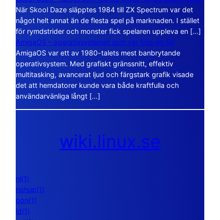
När Skool Daze släpptes 1984 till ZX Spectrum var det
något helt annat än de flesta spel på marknaden. I stället
för rymdstrider och monster fick spelaren uppleva en […]
AmigaOS – operativsystemet som var före sin tid
AmigaOS var ett av 1980-talets mest banbrytande
operativsystem. Med grafiskt gränssnitt, effektiv
multitasking, avancerat ljud och färgstark grafik visade
det att hemdatorer kunde vara både kraftfulla och
användarvänliga långt […]
wiki.linux.se
nl(1)
nohup(1)
pon(1)
ld(1)