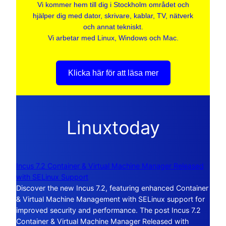
Vi kommer hem till dig i Stockholm området och
hjälper dig med dator, skrivare, kablar, TV, nätverk
och annat tekniskt.
Vi arbetar med Linux, Windows och Mac.
Klicka här för att läsa mer
Linuxtoday
Incus 7.2 Container & Virtual Machine Manager Released
with SELinux Support
Discover the new Incus 7.2, featuring enhanced Container
& Virtual Machine Management with SELinux support for
improved security and performance. The post Incus 7.2
Container & Virtual Machine Manager Released with