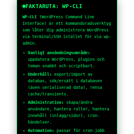
FAKTARUTA: WP-CLI
WP-CLI
(WordPress Command Line
Interface) är ett kommandoradsverktyg
som låter dig administrera WordPress
via terminal/SSH istället för via wp-
admin.
Vanligt användningsområde:
uppdatera WordPress, plugins och
teman snabbt och scriptbart.
Underhåll:
export/import av
databas, sök/ersätt i databasen
(även serialiserad data), rensa
cache/transients.
Administration:
skapa/ändra
användare, hantera roller, hantera
innehåll (inlägg/sidor), cron-
händelser.
Automation:
passar för cron-jobb