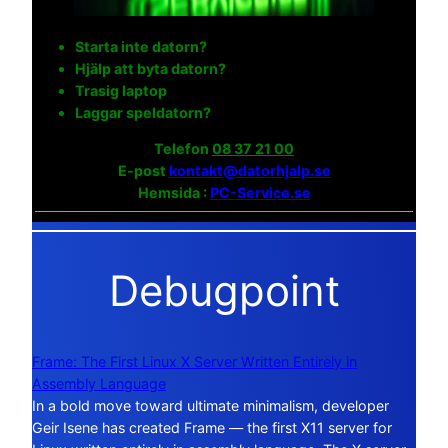
Starta inte datorn?
Hjälp att byta datorn?
Trasig laptop
Laggar speldatorn?
Telefon
08 37 21 00
E-post
kontakt@datorhjalp.se
Hemsida :
PC-Service.se
Debugpoint
Frame: The First Linux X Server Written Entirely in
Assembly Language
In a bold move toward ultimate minimalism, developer
Geir Isene has created Frame — the first X11 server for