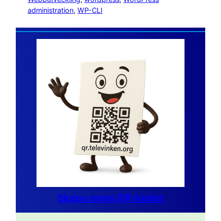
administration
, 
WP-CLI
Skapa egna QR-koder