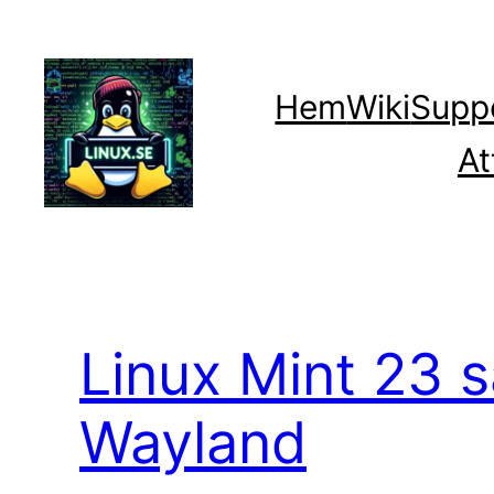
Hoppa
till
innehåll
Hem
Wiki
Supp
At
Linux Mint 23 sa
Wayland