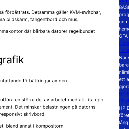
BASI
så förbättrats. Detsamma gäller KVM-switchar,
prog
ma bildskärm, tangentbord och mus.
och 
hemd
 hemmakontor där bärbara datorer regelbundet
GFA
.
Com
i di
rafik
När 
bara
näml
ett 
fattande förbättringar av den
gjor
HP E
utföra en större del av arbetet med att rita upp
före
element. Det minskar belastningen på datorns
HP E
esponsivt skrivbord.
före
lång
, bland annat i kompositorn,