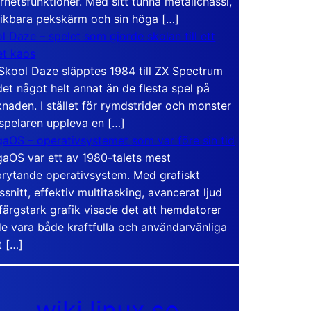
rhetsfunktioner. Med sitt tunna metallchassi,
vikbara pekskärm och sin höga […]
l Daze – spelet som gjorde skolan till ett
t kaos
Skool Daze släpptes 1984 till ZX Spectrum
det något helt annat än de flesta spel på
naden. I stället för rymdstrider och monster
 spelaren uppleva en […]
aOS – operativsystemet som var före sin tid
aOS var ett av 1980-talets mest
rytande operativsystem. Med grafiskt
ssnitt, effektiv multitasking, avancerat ljud
färgstark grafik visade det att hemdatorer
e vara både kraftfulla och användarvänliga
t […]
wiki.linux.se