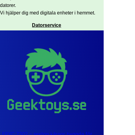
datorer.
Vi hjälper dig med digitala enheter i hemmet.
Datorservice
EPYC 7302 – sexton kärnor byggda för