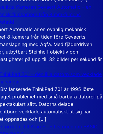
elåtta Kameran Gevaert Automatic – en
nisk filmkamera från 8 mm-filmens
hetstid
ert Automatic är en ovanlig mekanisk
el-8-kamera från tiden före Gevaerts
anslagning med Agfa. Med fjäderdriven
r, utbytbart Steinheil-objektiv och
hastigheter på upp till 32 bilder per sekund är
ThinkPad 701 – den lilla datorn som vecklade
ina vingar
IBM lanserade ThinkPad 701 år 1995 löste
taget problemet med små bärbara datorer på
spektakulärt sätt. Datorns delade
entbord vecklade automatiskt ut sig när
et öppnades och […]
 stordator till Atari ST – historien om BASIC
 GFA BASIC