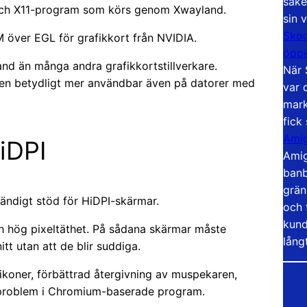
säke
och X11-program som körs genom Xwayland.
sin 
Skoo
över EGL för grafikkort från NVIDIA.
öppe
and än många andra grafikkortstillverkare.
När 
nen betydligt mer användbar även på datorer med
var 
mark
fick
Amig
HiDPI
Amig
banb
grän
ändigt stöd för HiDPI-skärmar.
och 
kund
 hög pixeltäthet. På sådana skärmar måste
lång
tt utan att de blir suddiga.
ikoner, förbättrad återgivning av muspekaren,
 problem i Chromium-baserade program.