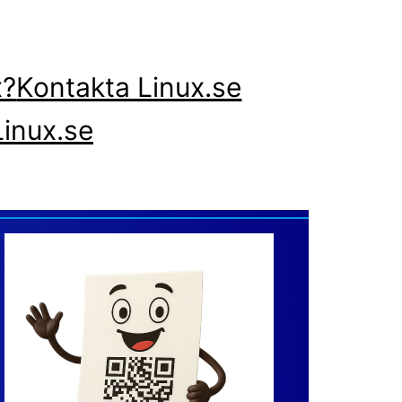
x?
Kontakta Linux.se
inux.se