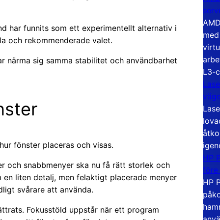
serv
AMD 
d har funnits som ett experimentellt alternativ i
med 
ala och rekommenderade valet.
virt
arbe
ar närma sig samma stabilitet och användbarhet
L3-c
Lase
väg
nster
Lase
lova
åtko
hur fönster placeras och visas.
igen
HP P
 och snabbmenyer ska nu få rätt storlek och
före
en liten detalj, men felaktigt placerade menyer
HP P
ligt svårare att använda.
påko
hamn
ttrats. Fokusstöld uppstår när ett program
anvä