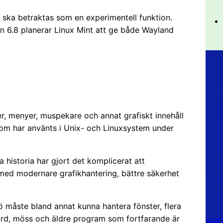
e ska betraktas som en experimentell funktion.
6.8 planerar Linux Mint att ge både Wayland
er, menyer, muspekare och annat grafiskt innehåll
 som har använts i Unix- och Linuxsystem under
 historia har gjort det komplicerat att
med modernare grafikhantering, bättre säkerhet
ö måste bland annat kunna hantera fönster, flera
bord, möss och äldre program som fortfarande är
AMD 