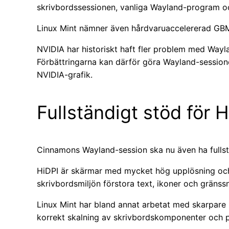
skrivbordssessionen, vanliga Wayland-program 
Linux Mint nämner även hårdvaruaccelererad GBM 
NVIDIA har historiskt haft fler problem med Wayl
Förbättringarna kan därför göra Wayland-sessio
NVIDIA-grafik.
Fullständigt stöd för 
Cinnamons Wayland-session ska nu även ha fullst
HiDPI är skärmar med mycket hög upplösning och
skrivbordsmiljön förstora text, ikoner och gränssni
Linux Mint har bland annat arbetat med skarpare 
korrekt skalning av skrivbordskomponenter och