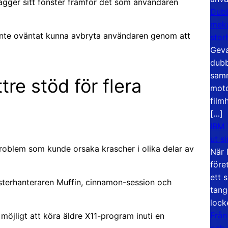
lägger sitt fönster framför det som användaren
Dubb
meka
 inte oväntat kunna avbryta användaren genom att
stor
Geva
dubb
samm
tre stöd för flera
moto
film
[…]
IBM 
ut s
 problem som kunde orsaka krascher i olika delar av
När 
före
ett 
sterhanteraren Muffin, cinnamon-session och
tang
lock
Från
möjligt att köra äldre X11-program inuti en
och