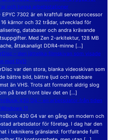
rar och tunga arbetsstationer
EPYC 7302 är en kraftfull serverprocessor
16 kärnor och 32 trådar, utvecklad för
ualisering, databaser och andra krävande
tsuppgifter. Med Zen 2-arkitektur, 128 MB
ache, åttakanaligt DDR4-minne […]
rDisc – den jättelika filmskivan som visade
en mot DVD
rDisc var den stora, blanka videoskivan som
de bättre bild, bättre ljud och snabbare
mst än VHS. Trots att formatet aldrig slog
om på bred front blev det en […]
roBook 430 G4 – en arbetsdator från tiden
 Windows 11
roBook 430 G4 var en gång en modern och
stad arbetsdator för företag. I dag har den
at i teknikens gränsland: fortfarande fullt
ndbar för kontorsarbete, men utan […]