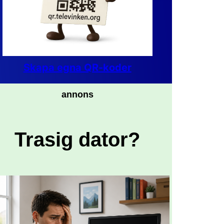
Skapa egna QR-koder
annons
Trasig dator?