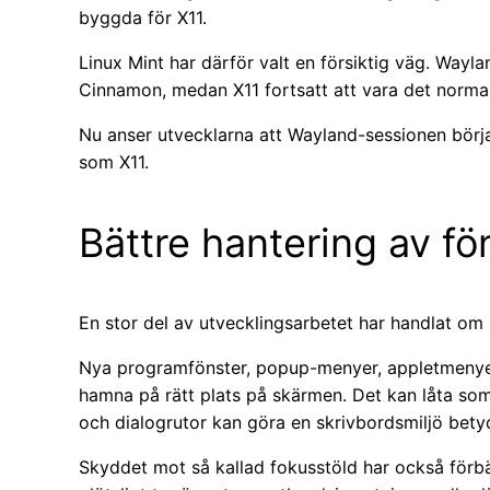
byggda för X11.
Linux Mint har därför valt en försiktig väg. Waylan
Cinnamon, medan X11 fortsatt att vara det norm
Nu anser utvecklarna att Wayland-sessionen börj
som X11.
Bättre hantering av fö
En stor del av utvecklingsarbetet har handlat om 
Nya programfönster, popup-menyer, appletmenyer
hamna på rätt plats på skärmen. Det kan låta som 
och dialogrutor kan göra en skrivbordsmiljö betyd
Skyddet mot så kallad fokusstöld har också förbä