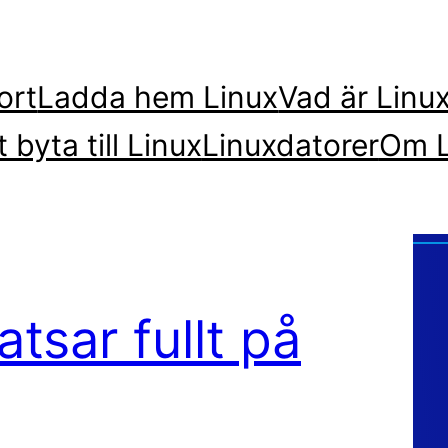
ort
Ladda hem Linux
Vad är Linu
t byta till Linux
Linuxdatorer
Om L
tsar fullt på