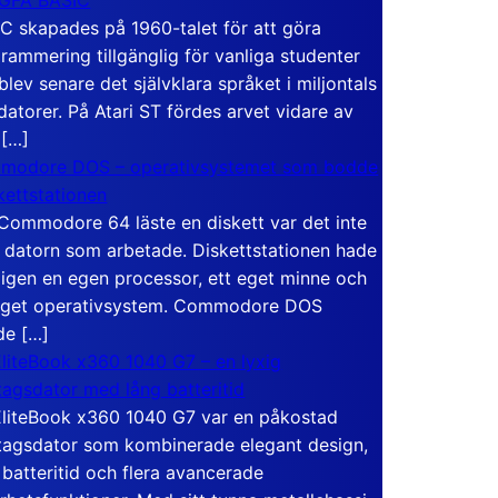
C skapades på 1960-talet för att göra
rammering tillgänglig för vanliga studenter
blev senare det självklara språket i miljontals
atorer. På Atari ST fördes arvet vidare av
 […]
modore DOS – operativsystemet som bodde
skettstationen
Commodore 64 läste en diskett var det inte
 datorn som arbetade. Diskettstationen hade
igen en egen processor, ett eget minne och
eget operativsystem. Commodore DOS
de […]
liteBook x360 1040 G7 – en lyxig
tagsdator med lång batteritid
liteBook x360 1040 G7 var en påkostad
tagsdator som kombinerade elegant design,
 batteritid och flera avancerade