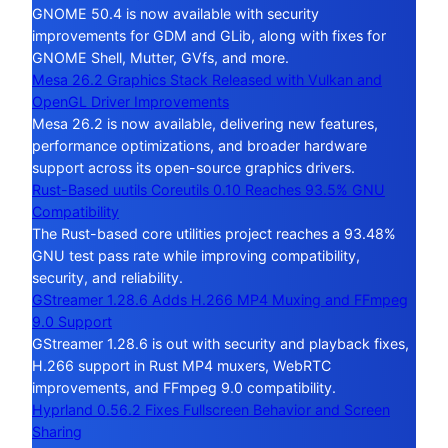
GNOME 50.4 is now available with security
improvements for GDM and GLib, along with fixes for
GNOME Shell, Mutter, GVfs, and more.
Mesa 26.2 Graphics Stack Released with Vulkan and
OpenGL Driver Improvements
Mesa 26.2 is now available, delivering new features,
performance optimizations, and broader hardware
support across its open-source graphics drivers.
Rust-Based uutils Coreutils 0.10 Reaches 93.5% GNU
Compatibility
The Rust-based core utilities project reaches a 93.48%
GNU test pass rate while improving compatibility,
security, and reliability.
GStreamer 1.28.6 Adds H.266 MP4 Muxing and FFmpeg
9.0 Support
GStreamer 1.28.6 is out with security and playback fixes,
H.266 support in Rust MP4 muxers, WebRTC
improvements, and FFmpeg 9.0 compatibility.
Hyprland 0.56.2 Fixes Fullscreen Behavior and Screen
Sharing