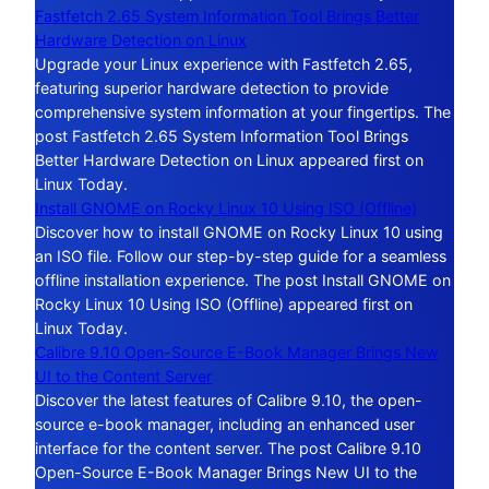
Fastfetch 2.65 System Information Tool Brings Better
Hardware Detection on Linux
Upgrade your Linux experience with Fastfetch 2.65,
featuring superior hardware detection to provide
comprehensive system information at your fingertips. The
post Fastfetch 2.65 System Information Tool Brings
Better Hardware Detection on Linux appeared first on
Linux Today.
Install GNOME on Rocky Linux 10 Using ISO (Offline)
Discover how to install GNOME on Rocky Linux 10 using
an ISO file. Follow our step-by-step guide for a seamless
offline installation experience. The post Install GNOME on
Rocky Linux 10 Using ISO (Offline) appeared first on
Linux Today.
Calibre 9.10 Open-Source E-Book Manager Brings New
UI to the Content Server
Discover the latest features of Calibre 9.10, the open-
source e-book manager, including an enhanced user
interface for the content server. The post Calibre 9.10
Open-Source E-Book Manager Brings New UI to the