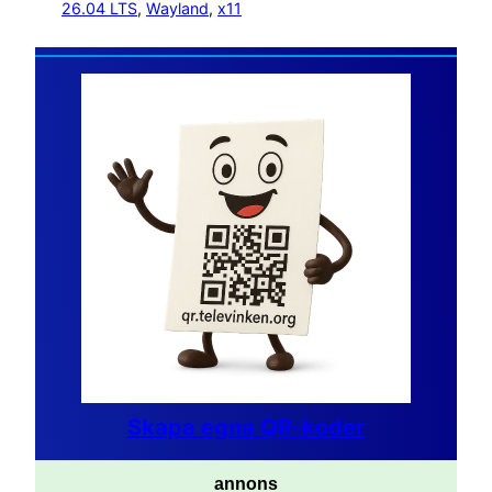
26.04 LTS
, 
Wayland
, 
x11
Skapa egna QR-koder
annons