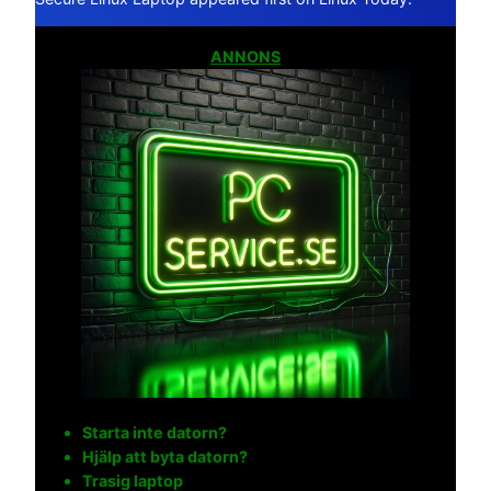
ANNONS
Starta inte datorn?
Hjälp att byta datorn?
Trasig laptop