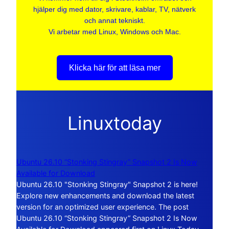
hjälper dig med dator, skrivare, kablar, TV, nätverk
och annat tekniskt.
Vi arbetar med Linux, Windows och Mac.
Klicka här för att läsa mer
Linuxtoday
Ubuntu 26.10 “Stonking Stingray” Snapshot 2 Is Now
Available for Download
Ubuntu 26.10 "Stonking Stingray" Snapshot 2 is here!
Explore new enhancements and download the latest
version for an optimized user experience. The post
Ubuntu 26.10 “Stonking Stingray” Snapshot 2 Is Now