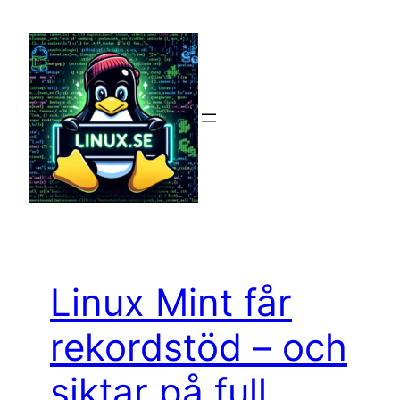
Hoppa
till
innehåll
Linux Mint får
rekordstöd – och
siktar på full