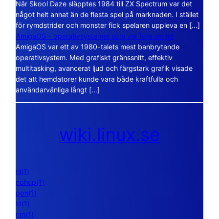
När Skool Daze släpptes 1984 till ZX Spectrum var det
något helt annat än de flesta spel på marknaden. I stället
för rymdstrider och monster fick spelaren uppleva en […]
AmigaOS – operativsystemet som var före sin tid
AmigaOS var ett av 1980-talets mest banbrytande
operativsystem. Med grafiskt gränssnitt, effektiv
multitasking, avancerat ljud och färgstark grafik visade
det att hemdatorer kunde vara både kraftfulla och
användarvänliga långt […]
wiki.linux.se
nl(1)
nohup(1)
pon(1)
ld(1)
nm(1)