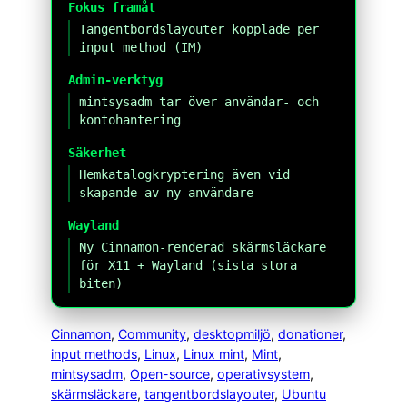
Fokus framåt
Tangentbordslayouter kopplade per
input method (IM)
Admin-verktyg
mintsysadm tar över användar- och
kontohantering
Säkerhet
Hemkatalogkryptering även vid
skapande av ny användare
Wayland
Ny Cinnamon-renderad skärmsläckare
för X11 + Wayland (sista stora
biten)
Cinnamon
, 
Community
, 
desktopmiljö
, 
donationer
, 
input methods
, 
Linux
, 
Linux mint
, 
Mint
, 
mintsysadm
, 
Open-source
, 
operativsystem
, 
skärmsläckare
, 
tangentbordslayouter
, 
Ubuntu