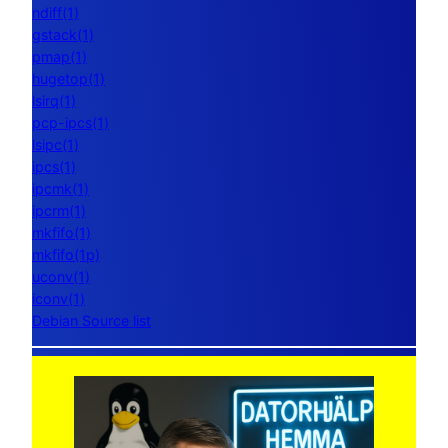
ndiff(1)
gstack(1)
pmap(1)
hugetop(1)
lsirq(1)
pcp-ipcs(1)
lsipc(1)
ipcs(1)
ipcmk(1)
ipcrm(1)
mkfifo(1)
mkfifo(1p)
uconv(1)
iconv(1)
Debian Source list