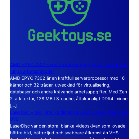
AMD EPYC 7302 – sexton kärnor byggda för servrar och
tunga arbetsstationer
AMD EPYC 7302 är en kraftfull serverprocessor med 16
kärnor och 32 trådar, utvecklad för virtualisering,
databaser och andra krävande arbetsuppgifter. Med Zen
2-arkitektur, 128 MB L3-cache, åttakanaligt DDR4-minne
[…]
LaserDisc – den jättelika filmskivan som visade vägen mot
DVD
LaserDisc var den stora, blanka videoskivan som lovade
bättre bild, bättre ljud och snabbare åtkomst än VHS.