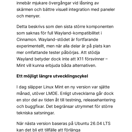
innebär mjukare övergångar vid låsning av
skärmen och bättre visuell integration med paneler
och menyer.
Detta beskrivs som den sista större komponenten
som saknas för full Wayland-kompatibilitet i
Cinnamon. Wayland-stödet är fortfarande
experimentellt, men när alla delar är på plats kan
mer omfattande tester påbörjas. Att stödja
Wayland betyder dock inte att X11 försvinner –
Mint vill kunna erbjuda båda alternativen.
Ett möjligt längre utvecklingscykel
I dag släpper Linux Mint en ny version var sjätte
månad, utöver LMDE. Enligt utvecklarna går dock
en stor del av tiden åt till testning, releasehantering
och buggfixar. Det begränsar utrymmet för större
tekniska satsningar.
När nästa version baseras på Ubuntu 26.04 LTS
kan det bli ett tillfälle att förlänga