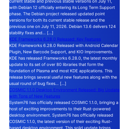
current stable and previous stable versions on July 11,
with Debian 12 officially entering its Long Term Support
phase. The Debian project released updated point
versions for both its current stable release and the
previous one on July 11, 2026. Debian 13.6 delivers 124
stability fixes and… […]
KDE Frameworks 6.28.0 Released: Key Features
KDE Frameworks 6.28.0 Released with Android Calendar
Plugin, New Barcode Support, and KIO Improvements.
KDE has released Frameworks 6.28.0, the latest monthly
update to its set of over 80 libraries that form the
foundation of Plasma and most KDE applications. This
release brings several useful new features along with the
usual round of bug fixes… […]
COSMIC 1.1.0 Desktop Environment Released: Big Update
with Tons of New Features
System76 has officially released COSMIC 1.1.0, bringing a
host of exciting improvements to their Rust-powered
desktop environment. System76 has officially released
COSMIC 1.1.0, the latest version of their exciting Rust-
based desktop environment. This solid update brings