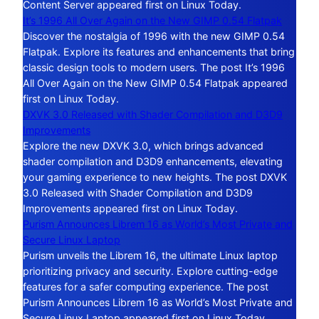
Content Server appeared first on Linux Today.
It’s 1996 All Over Again on the New GIMP 0.54 Flatpak
Discover the nostalgia of 1996 with the new GIMP 0.54
Flatpak. Explore its features and enhancements that bring
classic design tools to modern users. The post It’s 1996
All Over Again on the New GIMP 0.54 Flatpak appeared
first on Linux Today.
DXVK 3.0 Released with Shader Compilation and D3D9
Improvements
Explore the new DXVK 3.0, which brings advanced
shader compilation and D3D9 enhancements, elevating
your gaming experience to new heights. The post DXVK
3.0 Released with Shader Compilation and D3D9
Improvements appeared first on Linux Today.
Purism Announces Librem 16 as World’s Most Private and
Secure Linux Laptop
Purism unveils the Librem 16, the ultimate Linux laptop
prioritizing privacy and security. Explore cutting-edge
features for a safer computing experience. The post
Purism Announces Librem 16 as World’s Most Private and
Secure Linux Laptop appeared first on Linux Today.