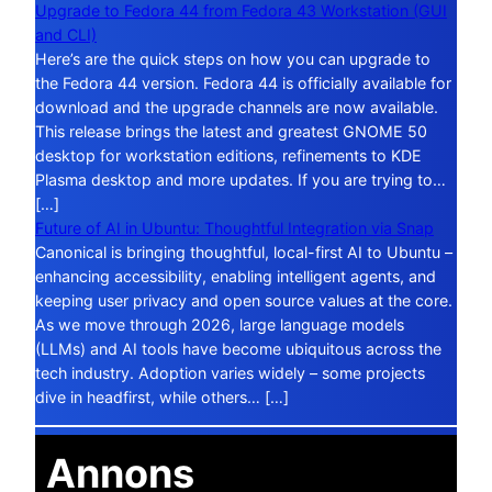
Upgrade to Fedora 44 from Fedora 43 Workstation (GUI
and CLI)
Here’s are the quick steps on how you can upgrade to
the Fedora 44 version. Fedora 44 is officially available for
download and the upgrade channels are now available.
This release brings the latest and greatest GNOME 50
desktop for workstation editions, refinements to KDE
Plasma desktop and more updates. If you are trying to…
[…]
Future of AI in Ubuntu: Thoughtful Integration via Snap
Canonical is bringing thoughtful, local-first AI to Ubuntu –
enhancing accessibility, enabling intelligent agents, and
keeping user privacy and open source values at the core.
As we move through 2026, large language models
(LLMs) and AI tools have become ubiquitous across the
tech industry. Adoption varies widely – some projects
dive in headfirst, while others… […]
Annons