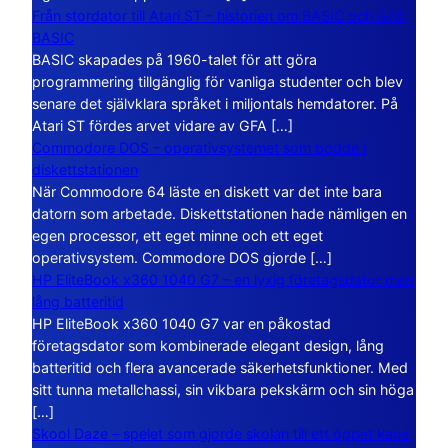
Från stordator till Atari ST – historien om BASIC och GFA
BASIC
BASIC skapades på 1960-talet för att göra
programmering tillgänglig för vanliga studenter och blev
senare det självklara språket i miljontals hemdatorer. På
Atari ST fördes arvet vidare av GFA […]
Commodore DOS – operativsystemet som bodde i
diskettstationen
När Commodore 64 läste en diskett var det inte bara
datorn som arbetade. Diskettstationen hade nämligen en
egen processor, ett eget minne och ett eget
operativsystem. Commodore DOS gjorde […]
HP EliteBook x360 1040 G7 – en lyxig företagsdator med
lång batteritid
HP EliteBook x360 1040 G7 var en påkostad
företagsdator som kombinerade elegant design, lång
batteritid och flera avancerade säkerhetsfunktioner. Med
sitt tunna metallchassi, sin vikbara pekskärm och sin höga
[…]
Skool Daze – spelet som gjorde skolan till ett öppet kaos