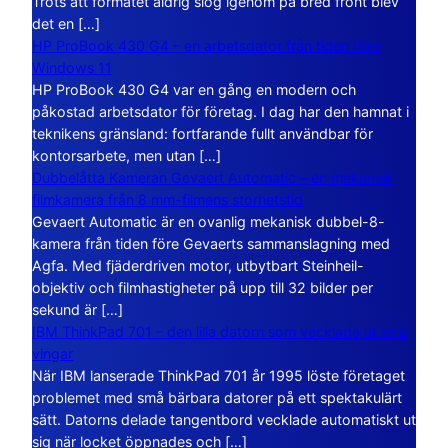
Trots att formatet aldrig slog igenom på bred front blev
det en […]
HP ProBook 430 G4 – en arbetsdator från tiden före
Windows 11
HP ProBook 430 G4 var en gång en modern och
påkostad arbetsdator för företag. I dag har den hamnat i
teknikens gränsland: fortfarande fullt användbar för
kontorsarbete, men utan […]
Dubbelåtta Kameran Gevaert Automatic – en mekanisk
filmkamera från 8 mm-filmens storhetstid
Gevaert Automatic är en ovanlig mekanisk dubbel-8-
kamera från tiden före Gevaerts sammanslagning med
Agfa. Med fjäderdriven motor, utbytbart Steinheil-
objektiv och filmhastigheter på upp till 32 bilder per
sekund är […]
IBM ThinkPad 701 – den lilla datorn som vecklade ut sina
vingar
När IBM lanserade ThinkPad 701 år 1995 löste företaget
problemet med små bärbara datorer på ett spektakulärt
sätt. Datorns delade tangentbord vecklade automatiskt ut
sig när locket öppnades och […]