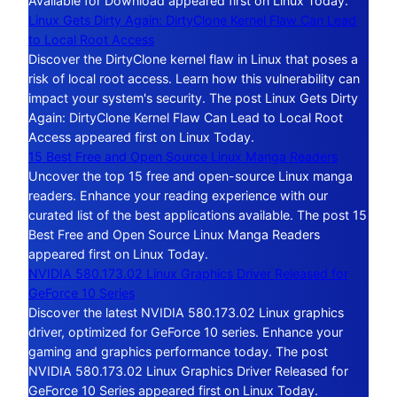
Available for Download appeared first on Linux Today.
Linux Gets Dirty Again: DirtyClone Kernel Flaw Can Lead
to Local Root Access
Discover the DirtyClone kernel flaw in Linux that poses a
risk of local root access. Learn how this vulnerability can
impact your system's security. The post Linux Gets Dirty
Again: DirtyClone Kernel Flaw Can Lead to Local Root
Access appeared first on Linux Today.
15 Best Free and Open Source Linux Manga Readers
Uncover the top 15 free and open-source Linux manga
readers. Enhance your reading experience with our
curated list of the best applications available. The post 15
Best Free and Open Source Linux Manga Readers
appeared first on Linux Today.
NVIDIA 580.173.02 Linux Graphics Driver Released for
GeForce 10 Series
Discover the latest NVIDIA 580.173.02 Linux graphics
driver, optimized for GeForce 10 series. Enhance your
gaming and graphics performance today. The post
NVIDIA 580.173.02 Linux Graphics Driver Released for
GeForce 10 Series appeared first on Linux Today.