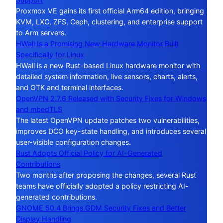
Proxmox VE gains its first official Arm64 edition, bringing
KVM, LXC, ZFS, Ceph, clustering, and enterprise support
to Arm servers.
HWall Is a Promising New Hardware Monitor Built
Specifically for Linux
HWall is a new Rust-based Linux hardware monitor with
detailed system information, live sensors, charts, alerts,
and GTK and terminal interfaces.
OpenVPN 2.7.6 Released with Security Fixes for Windows
and mbedTLS
The latest OpenVPN update patches two vulnerabilities,
improves DCO key-state handling, and introduces several
user-visible configuration changes.
Rust Adopts Official Policy for AI-Generated
Contributions
Two months after proposing the changes, several Rust
teams have officially adopted a policy restricting AI-
generated contributions.
GNOME 50.4 Brings GDM Security Fixes and Better
Display Handling