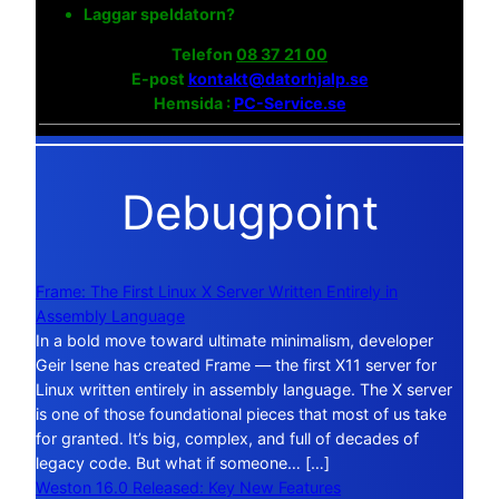
Laggar speldatorn?
Telefon
08 37 21 00
E-post
kontakt@datorhjalp.se
Hemsida :
PC-Service.se
Debugpoint
Frame: The First Linux X Server Written Entirely in
Assembly Language
In a bold move toward ultimate minimalism, developer
Geir Isene has created Frame — the first X11 server for
Linux written entirely in assembly language. The X server
is one of those foundational pieces that most of us take
for granted. It’s big, complex, and full of decades of
legacy code. But what if someone… […]
Weston 16.0 Released: Key New Features