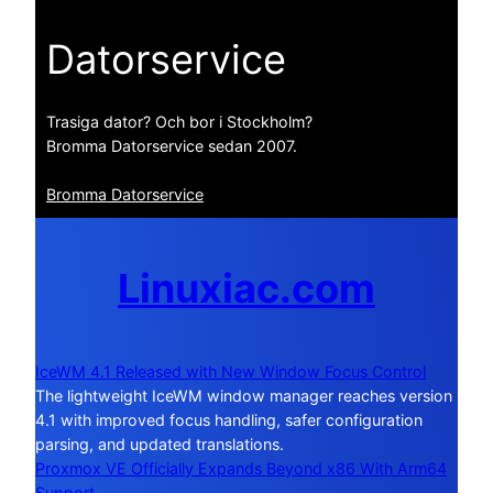
Datorservice
Trasiga dator? Och bor i Stockholm?
Bromma Datorservice sedan 2007.
Bromma Datorservice
Linuxiac.com
IceWM 4.1 Released with New Window Focus Control
The lightweight IceWM window manager reaches version
4.1 with improved focus handling, safer configuration
parsing, and updated translations.
Proxmox VE Officially Expands Beyond x86 With Arm64
Support