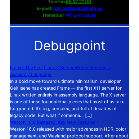
Telefon
08 37 21 00
E-post
kontakt@datorhjalp.se
Hemsida :
PC-Service.se
Debugpoint
Frame: The First Linux X Server Written Entirely in
Assembly Language
In a bold move toward ultimate minimalism, developer
Geir Isene has created Frame — the first X11 server for
Linux written entirely in assembly language. The X server
is one of those foundational pieces that most of us take
for granted. It’s big, complex, and full of decades of
legacy code. But what if someone… […]
Weston 16.0 Released: Key New Features
Weston 16.0 released with major advances in HDR, color
management, and Wayland protocol support. After about