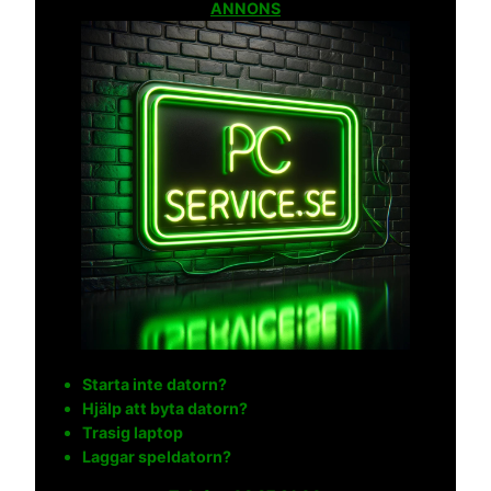
ANNONS
Starta inte datorn?
Hjälp att byta datorn?
Trasig laptop
Laggar speldatorn?