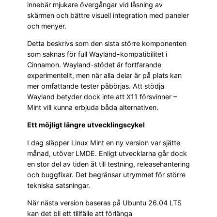
innebär mjukare övergångar vid låsning av
skärmen och bättre visuell integration med paneler
och menyer.
Detta beskrivs som den sista större komponenten
som saknas för full Wayland-kompatibilitet i
Cinnamon. Wayland-stödet är fortfarande
experimentellt, men när alla delar är på plats kan
mer omfattande tester påbörjas. Att stödja
Wayland betyder dock inte att X11 försvinner –
Mint vill kunna erbjuda båda alternativen.
Ett möjligt längre utvecklingscykel
I dag släpper Linux Mint en ny version var sjätte
månad, utöver LMDE. Enligt utvecklarna går dock
en stor del av tiden åt till testning, releasehantering
och buggfixar. Det begränsar utrymmet för större
tekniska satsningar.
När nästa version baseras på Ubuntu 26.04 LTS
kan det bli ett tillfälle att förlänga