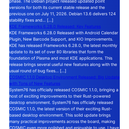
phase. The Debian project released updated point
versions for both its current stable release and the
previous one on July 11, 2026. Debian 13.6 delivers 124
stability fixes and… […]
KDE Frameworks 6.28.0 Released: Key Features
KDE Frameworks 6.28.0 Released with Android Calendar
Plugin, New Barcode Support, and KIO Improvements.
KDE has released Frameworks 6.28.0, the latest monthly
update to its set of over 80 libraries that form the
foundation of Plasma and most KDE applications. This
release brings several useful new features along with the
usual round of bug fixes… […]
COSMIC 1.1.0 Desktop Environment Released: Big Update
with Tons of New Features
System76 has officially released COSMIC 1.1.0, bringing a
host of exciting improvements to their Rust-powered
desktop environment. System76 has officially released
COSMIC 1.1.0, the latest version of their exciting Rust-
based desktop environment. This solid update brings
many practical improvements across the board, making
COSMIC even more polished and enjoyable to use. I have