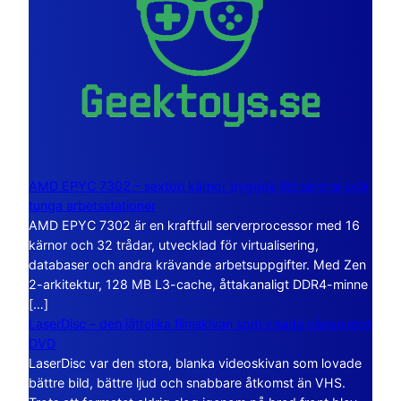
AMD EPYC 7302 – sexton kärnor byggda för servrar och
tunga arbetsstationer
AMD EPYC 7302 är en kraftfull serverprocessor med 16
kärnor och 32 trådar, utvecklad för virtualisering,
databaser och andra krävande arbetsuppgifter. Med Zen
2-arkitektur, 128 MB L3-cache, åttakanaligt DDR4-minne
[…]
LaserDisc – den jättelika filmskivan som visade vägen mot
DVD
LaserDisc var den stora, blanka videoskivan som lovade
bättre bild, bättre ljud och snabbare åtkomst än VHS.