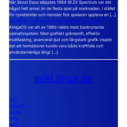
När Skool Daze släpptes 1984 till ZX Spectrum var det
något helt annat än de flesta spel på marknaden. I stället
för rymdstrider och monster fick spelaren uppleva en […]
AmigaOS – operativsystemet som var före sin tid
AmigaOS var ett av 1980-talets mest banbrytande
operativsystem. Med grafiskt gränssnitt, effektiv
multitasking, avancerat ljud och färgstark grafik visade
det att hemdatorer kunde vara både kraftfulla och
användarvänliga långt […]
wiki.linux.se
nl(1)
nohup(1)
pon(1)
ld(1)
nm(1)