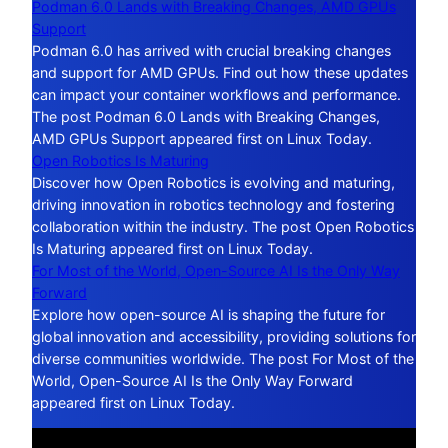
Podman 6.0 Lands with Breaking Changes, AMD GPUs
Support
Podman 6.0 has arrived with crucial breaking changes
and support for AMD GPUs. Find out how these updates
can impact your container workflows and performance.
The post Podman 6.0 Lands with Breaking Changes,
AMD GPUs Support appeared first on Linux Today.
Open Robotics Is Maturing
Discover how Open Robotics is evolving and maturing,
driving innovation in robotics technology and fostering
collaboration within the industry. The post Open Robotics
Is Maturing appeared first on Linux Today.
For Most of the World, Open-Source AI Is the Only Way
Forward
Explore how open-source AI is shaping the future for
global innovation and accessibility, providing solutions for
diverse communities worldwide. The post For Most of the
World, Open-Source AI Is the Only Way Forward
appeared first on Linux Today.