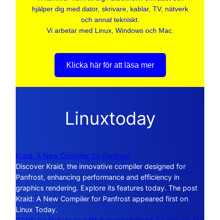
hjälper dig med dator, skrivare, kablar, TV, nätverk
och annat tekniskt.
Vi arbetar med Linux, Windows och Mac.
Klicka här för att läsa mer
Linuxtoday
Kraid: A New Compiler for Panfrost
Discover Kraid, the innovative compiler designed for
Panfrost, enhancing performance and efficiency in
graphics rendering. Explore its features today. The post
Kraid: A New Compiler for Panfrost appeared first on
Linux Today.