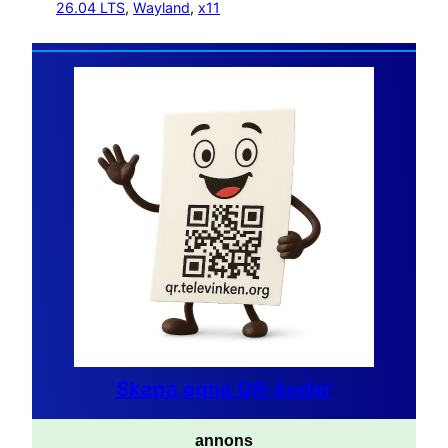
26.04 LTS
, 
Wayland
, 
x11
Skapa egna QR-koder
annons