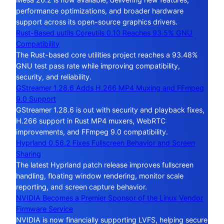
performance optimizations, and broader hardware
support across its open-source graphics drivers.
Rust-Based uutils Coreutils 0.10 Reaches 93.5% GNU
Compatibility
The Rust-based core utilities project reaches a 93.48%
GNU test pass rate while improving compatibility,
security, and reliability.
GStreamer 1.28.6 Adds H.266 MP4 Muxing and FFmpeg
9.0 Support
GStreamer 1.28.6 is out with security and playback fixes,
H.266 support in Rust MP4 muxers, WebRTC
improvements, and FFmpeg 9.0 compatibility.
Hyprland 0.56.2 Fixes Fullscreen Behavior and Screen
Sharing
The latest Hyprland patch release improves fullscreen
handling, floating window rendering, monitor scale
reporting, and screen capture behavior.
NVIDIA Becomes a Premier Sponsor of the Linux Vendor
Firmware Service
NVIDIA is now financially supporting LVFS, helping secure