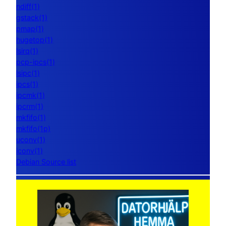
ndiff(1)
gstack(1)
pmap(1)
hugetop(1)
lsirq(1)
pcp-ipcs(1)
lsipc(1)
ipcs(1)
ipcmk(1)
ipcrm(1)
mkfifo(1)
mkfifo(1p)
uconv(1)
iconv(1)
Debian Source list