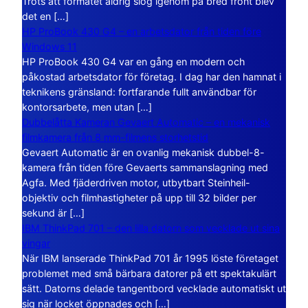
Trots att formatet aldrig slog igenom på bred front blev
det en […]
HP ProBook 430 G4 – en arbetsdator från tiden före
Windows 11
HP ProBook 430 G4 var en gång en modern och
påkostad arbetsdator för företag. I dag har den hamnat i
teknikens gränsland: fortfarande fullt användbar för
kontorsarbete, men utan […]
Dubbelåtta Kameran Gevaert Automatic – en mekanisk
filmkamera från 8 mm-filmens storhetstid
Gevaert Automatic är en ovanlig mekanisk dubbel-8-
kamera från tiden före Gevaerts sammanslagning med
Agfa. Med fjäderdriven motor, utbytbart Steinheil-
objektiv och filmhastigheter på upp till 32 bilder per
sekund är […]
IBM ThinkPad 701 – den lilla datorn som vecklade ut sina
vingar
När IBM lanserade ThinkPad 701 år 1995 löste företaget
problemet med små bärbara datorer på ett spektakulärt
sätt. Datorns delade tangentbord vecklade automatiskt ut
sig när locket öppnades och […]