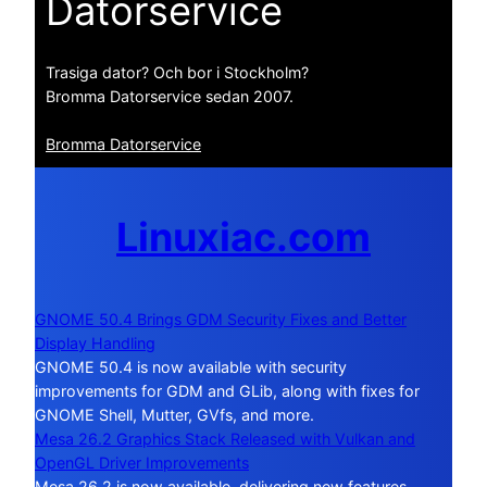
Datorservice
Trasiga dator? Och bor i Stockholm?
Bromma Datorservice sedan 2007.
Bromma Datorservice
Linuxiac.com
GNOME 50.4 Brings GDM Security Fixes and Better
Display Handling
GNOME 50.4 is now available with security
improvements for GDM and GLib, along with fixes for
GNOME Shell, Mutter, GVfs, and more.
Mesa 26.2 Graphics Stack Released with Vulkan and
OpenGL Driver Improvements
Mesa 26.2 is now available, delivering new features,