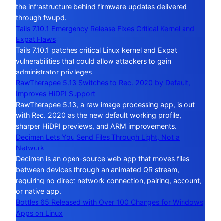
the infrastructure behind firmware updates delivered
through fwupd.
Tails 7.10.1 Emergency Release Fixes Critical Kernel and
Expat Flaws
Tails 7.10.1 patches critical Linux kernel and Expat
vulnerabilities that could allow attackers to gain
administrator privileges.
RawTherapee 5.13 Switches to Rec. 2020 by Default,
Improves HiDPI Support
RawTherapee 5.13, a raw image processing app, is out
with Rec. 2020 as the new default working profile,
sharper HiDPI previews, and ARM improvements.
Decimen Lets You Send Files Through Light, Not a
Network
Decimen is an open-source web app that moves files
between devices through an animated QR stream,
requiring no direct network connection, pairing, account,
or native app.
Bottles 65 Released with Over 100 Changes for Windows
Apps on Linux