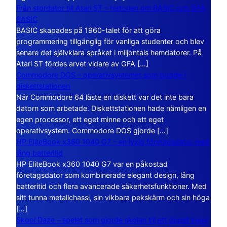
Från stordator till Atari ST – historien om BASIC och GFA
BASIC
BASIC skapades på 1960-talet för att göra
programmering tillgänglig för vanliga studenter och blev
senare det självklara språket i miljontals hemdatorer. På
Atari ST fördes arvet vidare av GFA […]
Commodore DOS – operativsystemet som bodde i
diskettstationen
När Commodore 64 läste en diskett var det inte bara
datorn som arbetade. Diskettstationen hade nämligen en
egen processor, ett eget minne och ett eget
operativsystem. Commodore DOS gjorde […]
HP EliteBook x360 1040 G7 – en lyxig företagsdator med
lång batteritid
HP EliteBook x360 1040 G7 var en påkostad
företagsdator som kombinerade elegant design, lång
batteritid och flera avancerade säkerhetsfunktioner. Med
sitt tunna metallchassi, sin vikbara pekskärm och sin höga
[…]
Skool Daze – spelet som gjorde skolan till ett öppet kaos