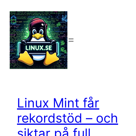
Hoppa
till
innehåll
Linux Mint får
rekordstöd – och
siktar på full