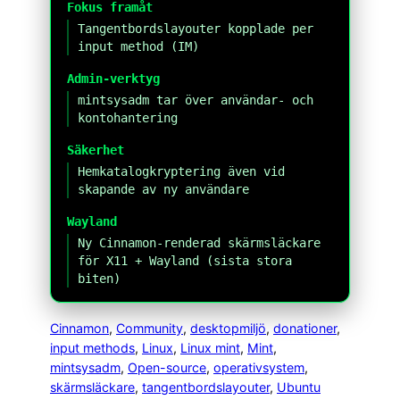
Fokus framåt
Tangentbordslayouter kopplade per
input method (IM)
Admin-verktyg
mintsysadm tar över användar- och
kontohantering
Säkerhet
Hemkatalogkryptering även vid
skapande av ny användare
Wayland
Ny Cinnamon-renderad skärmsläckare
för X11 + Wayland (sista stora
biten)
Cinnamon
, 
Community
, 
desktopmiljö
, 
donationer
, 
input methods
, 
Linux
, 
Linux mint
, 
Mint
, 
mintsysadm
, 
Open-source
, 
operativsystem
, 
skärmsläckare
, 
tangentbordslayouter
, 
Ubuntu