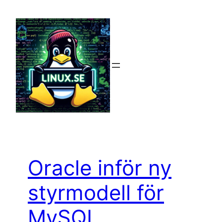
Hoppa
till
innehåll
Oracle inför ny
styrmodell för
MySQL