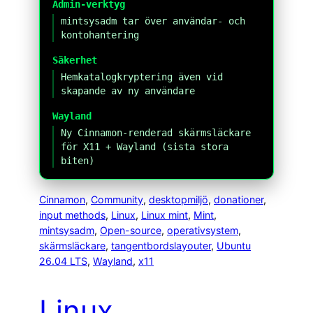
Admin-verktyg
mintsysadm tar över användar- och
kontohantering
Säkerhet
Hemkatalogkryptering även vid
skapande av ny användare
Wayland
Ny Cinnamon-renderad skärmsläckare
för X11 + Wayland (sista stora
biten)
Cinnamon
, 
Community
, 
desktopmiljö
, 
donationer
, 
input methods
, 
Linux
, 
Linux mint
, 
Mint
, 
mintsysadm
, 
Open-source
, 
operativsystem
, 
skärmsläckare
, 
tangentbordslayouter
, 
Ubuntu
26.04 LTS
, 
Wayland
, 
x11
Linux