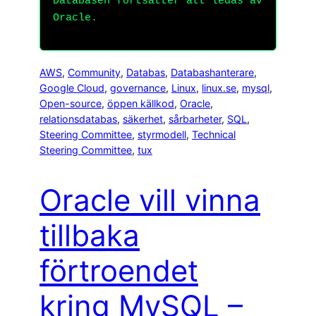
Databasen fortsätter att ledas av
Oracle.
AWS
, 
Community
, 
Databas
, 
Databashanterare
, 
Google Cloud
, 
governance
, 
Linux
, 
linux.se
, 
mysql
, 
Open-source
, 
öppen källkod
, 
Oracle
, 
relationsdatabas
, 
säkerhet
, 
sårbarheter
, 
SQL
, 
Steering Committee
, 
styrmodell
, 
Technical
Steering Committee
, 
tux
Oracle vill vinna
tillbaka
förtroendet
kring MySQL –