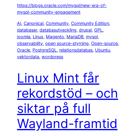
https://blogs.oracle.com/mysql/new-era-of-
mysql-community-engagement
AI
, 
Canonical
, 
Community
, 
Community Edition
, 
databaser
, 
databasutveckling
, 
drupal
, 
GPL
, 
joomla
, 
Linux
, 
Magento
, 
MariaDB
, 
mysql
, 
observability
, 
open source-styrning
, 
Open-source
, 
Oracle
, 
PostgreSQL
, 
relationsdatabas
, 
Ubuntu
, 
vektordata
, 
wordpress
Linux Mint får
rekordstöd – och
siktar på full
Wayland-framtid