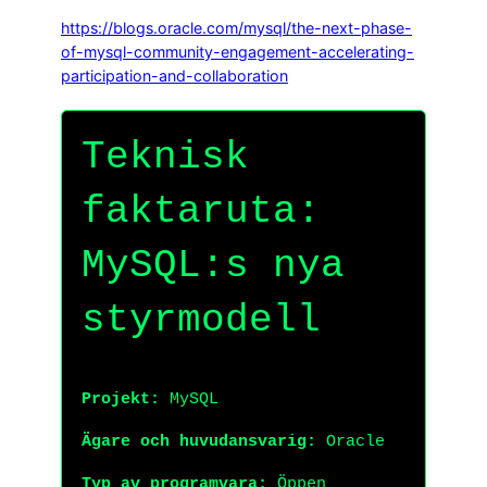
https://blogs.oracle.com/mysql/the-next-phase-
of-mysql-community-engagement-accelerating-
participation-and-collaboration
Teknisk
faktaruta:
MySQL:s nya
styrmodell
Projekt:
MySQL
Ägare och huvudansvarig:
Oracle
Typ av programvara:
Öppen