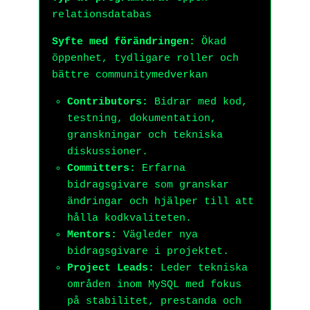
relationsdatabas
Syfte med förändringen:
Ökad
öppenhet, tydligare roller och
bättre communitymedverkan
Contributors:
Bidrar med kod,
testning, dokumentation,
granskningar och tekniska
diskussioner.
Committers:
Erfarna
bidragsgivare som granskar
ändringar och hjälper till att
hålla kodkvaliteten.
Mentors:
Vägleder nya
bidragsgivare i projektet.
Project Leads:
Leder tekniska
områden inom MySQL med fokus
på stabilitet, prestanda och