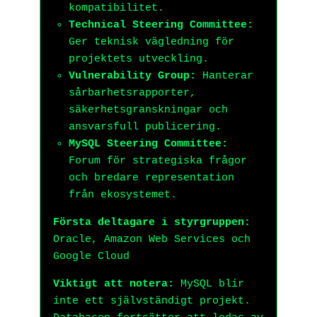
kompatibilitet.
Technical Steering Committee:
Ger teknisk vägledning för
projektets utveckling.
Vulnerability Group:
Hanterar
sårbarhetsrapporter,
säkerhetsgranskningar och
ansvarsfull publicering.
MySQL Steering Committee:
Forum för strategiska frågor
och bredare representation
från ekosystemet.
Första deltagare i styrgruppen:
Oracle, Amazon Web Services och
Google Cloud
Viktigt att notera:
MySQL blir
inte ett självständigt projekt.