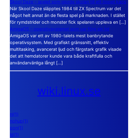
Skool Daze – spelet som gjorde skolan till ett öppet kaos
När Skool Daze släpptes 1984 till ZX Spectrum var det
något helt annat än de flesta spel på marknaden. I stället
för rymdstrider och monster fick spelaren uppleva en […]
AmigaOS – operativsystemet som var före sin tid
AmigaOS var ett av 1980-talets mest banbrytande
operativsystem. Med grafiskt gränssnitt, effektiv
multitasking, avancerat ljud och färgstark grafik visade
det att hemdatorer kunde vara både kraftfulla och
användarvänliga långt […]
wiki.linux.se
nl(1)
nohup(1)
pon(1)
ld(1)