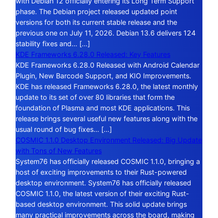
with Debian 12 officially entering its Long Term Support
phase. The Debian project released updated point
versions for both its current stable release and the
previous one on July 11, 2026. Debian 13.6 delivers 124
stability fixes and… […]
KDE Frameworks 6.28.0 Released: Key Features
KDE Frameworks 6.28.0 Released with Android Calendar
Plugin, New Barcode Support, and KIO Improvements.
KDE has released Frameworks 6.28.0, the latest monthly
update to its set of over 80 libraries that form the
foundation of Plasma and most KDE applications. This
release brings several useful new features along with the
usual round of bug fixes… […]
COSMIC 1.1.0 Desktop Environment Released: Big Update
with Tons of New Features
System76 has officially released COSMIC 1.1.0, bringing a
host of exciting improvements to their Rust-powered
desktop environment. System76 has officially released
COSMIC 1.1.0, the latest version of their exciting Rust-
based desktop environment. This solid update brings
many practical improvements across the board, making