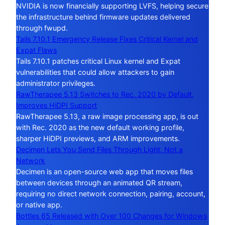
NVIDIA is now financially supporting LVFS, helping secure
the infrastructure behind firmware updates delivered
through fwupd.
Tails 7.10.1 Emergency Release Fixes Critical Kernel and
Expat Flaws
Tails 7.10.1 patches critical Linux kernel and Expat
vulnerabilities that could allow attackers to gain
administrator privileges.
RawTherapee 5.13 Switches to Rec. 2020 by Default,
Improves HiDPI Support
RawTherapee 5.13, a raw image processing app, is out
with Rec. 2020 as the new default working profile,
sharper HiDPI previews, and ARM improvements.
Decimen Lets You Send Files Through Light, Not a
Network
Decimen is an open-source web app that moves files
between devices through an animated QR stream,
requiring no direct network connection, pairing, account,
or native app.
Bottles 65 Released with Over 100 Changes for Windows