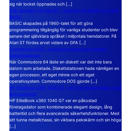
sig när locket öppnades och […]
Från stordator till Atari ST – historien om BASIC och GFA
BASIC
BASIC skapades på 1960-talet för att göra
programmering tillgänglig för vanliga studenter och blev
senare det självklara språket i miljontals hemdatorer. På
Atari ST fördes arvet vidare av GFA […]
Commodore DOS – operativsystemet som bodde i
diskettstationen
När Commodore 64 läste en diskett var det inte bara
datorn som arbetade. Diskettstationen hade nämligen en
egen processor, ett eget minne och ett eget
operativsystem. Commodore DOS gjorde […]
HP EliteBook x360 1040 G7 – en lyxig företagsdator med
lång batteritid
HP EliteBook x360 1040 G7 var en påkostad
företagsdator som kombinerade elegant design, lång
batteritid och flera avancerade säkerhetsfunktioner. Med
sitt tunna metallchassi, sin vikbara pekskärm och sin höga
[…]