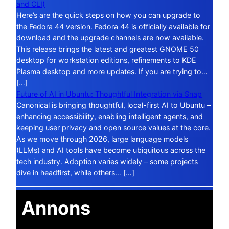
and CLI)
Here’s are the quick steps on how you can upgrade to
the Fedora 44 version. Fedora 44 is officially available for
download and the upgrade channels are now available.
This release brings the latest and greatest GNOME 50
desktop for workstation editions, refinements to KDE
Plasma desktop and more updates. If you are trying to…
[…]
Future of AI in Ubuntu: Thoughtful Integration via Snap
Canonical is bringing thoughtful, local-first AI to Ubuntu –
enhancing accessibility, enabling intelligent agents, and
keeping user privacy and open source values at the core.
As we move through 2026, large language models
(LLMs) and AI tools have become ubiquitous across the
tech industry. Adoption varies widely – some projects
dive in headfirst, while others… […]
Annons