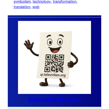
symbolism
, 
technology
, 
transformation
, 
translation
, 
web
Skapa egna QR-koder