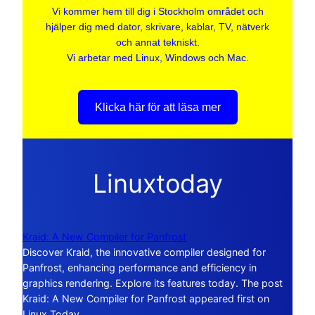
Vi kommer hem till dig i Stockholm området och
hjälper dig med dator, skrivare, kablar, TV, nätverk
och annat tekniskt.
Vi arbetar med Linux, Windows och Mac.
Klicka här för att läsa mer
Linuxtoday
Kraid: A New Compiler for Panfrost
Discover Kraid, the innovative compiler designed for
Panfrost, enhancing performance and efficiency in
graphics rendering. Explore its features today. The post
Kraid: A New Compiler for Panfrost appeared first on
Linux Today.