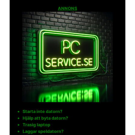
ANNONS
Starta inte datorn?
Hjälp att byta datorn?
Trasig laptop
Laggar speldatorn?