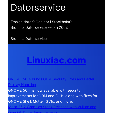
Datorservice
Trasiga dator? Och bor i Stockholm?
Bromma Datorservice sedan 2007.
Bromma Datorservice
Linuxiac.com
GNOME 50.4 Brings GDM Security Fixes and Better
Display Handling
GNOME 50.4 is now available with security
improvements for GDM and GLib, along with fixes for
GNOME Shell, Mutter, GVfs, and more.
Mesa 26.2 Graphics Stack Released with Vulkan and
OpenGL Driver Improvements