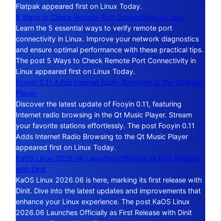
Flatpak appeared first on Linux Today.
5 Ways to Check Remote Port Connectivity in Linux
Learn the 5 essential ways to verify remote port
connectivity in Linux. Improve your network diagnostics
and ensure optimal performance with these practical tips.
The post 5 Ways to Check Remote Port Connectivity in
Linux appeared first on Linux Today.
Fooyin 0.11 Adds Internet Radio Browsing to the Qt Music
Player
Discover the latest update of Fooyin 0.11, featuring
Internet radio browsing in the Qt Music Player. Stream
your favorite stations effortlessly. The post Fooyin 0.11
Adds Internet Radio Browsing to the Qt Music Player
appeared first on Linux Today.
KaOS Linux 2026.06 Launches Officially as First Release
with Dinit
KaOS Linux 2026.06 is here, marking its first release with
Dinit. Dive into the latest updates and improvements that
enhance your Linux experience. The post KaOS Linux
2026.06 Launches Officially as First Release with Dinit