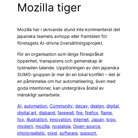
Mozilla tiger
Mozilla har i skrivande stund inte kommenterat det
japanska teamets avhopp eller framtiden för
företagets AI-drivna översättningsprojekt.
För en organisation som länge förespråkat
öppenhet, transparens och gemenskap är
tystnaden talande. Upplösningen av den japanska
SUMO-gruppen är mer än en lokal konflikt – det är
en påminnelse om hur automatisering, även med
goda intentioner, kan undergräva åratal av
mänskligt samarbete.
AI
, 
automation
, 
Community
, 
decay
, 
design
, 
digital
, 
digital art
, 
disband
, 
farewell
, 
fire
, 
firefox
, 
flame
, 
fox
, 
illustration
, 
innovation
, 
internet
, 
Japan
, 
logo
, 
modern
, 
mozilla
, 
nostalgia
, 
Open-source
, 
photorealistic
, 
pixel
, 
software
, 
support
, 