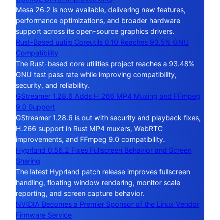
Mesa 26.2 is now available, delivering new features,
performance optimizations, and broader hardware
support across its open-source graphics drivers.
Rust-Based uutils Coreutils 0.10 Reaches 93.5% GNU
Compatibility
The Rust-based core utilities project reaches a 93.48%
GNU test pass rate while improving compatibility,
security, and reliability.
GStreamer 1.28.6 Adds H.266 MP4 Muxing and FFmpeg
9.0 Support
GStreamer 1.28.6 is out with security and playback fixes,
H.266 support in Rust MP4 muxers, WebRTC
improvements, and FFmpeg 9.0 compatibility.
Hyprland 0.56.2 Fixes Fullscreen Behavior and Screen
Sharing
The latest Hyprland patch release improves fullscreen
handling, floating window rendering, monitor scale
reporting, and screen capture behavior.
NVIDIA Becomes a Premier Sponsor of the Linux Vendor
Firmware Service