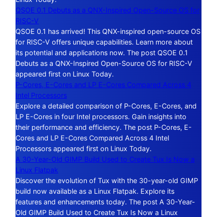
QSOE 0.1 Debuts as a QNX-Inspired Open-Source OS for
RISC-V
QSOE 0.1 has arrived! This QNX-inspired open-source OS
for RISC-V offers unique capabilities. Learn more about
its potential and applications now. The post QSOE 0.1
Debuts as a QNX-Inspired Open-Source OS for RISC-V
appeared first on Linux Today.
P-Cores, E-Cores and LP E-Cores Compared Across 4
Intel Processors
Explore a detailed comparison of P-Cores, E-Cores, and
LP E-Cores in four Intel processors. Gain insights into
their performance and efficiency. The post P-Cores, E-
Cores and LP E-Cores Compared Across 4 Intel
Processors appeared first on Linux Today.
A 30-Year-Old GIMP Build Used to Create Tux Is Now a
Linux Flatpak
Discover the evolution of Tux with the 30-year-old GIMP
build now available as a Linux Flatpak. Explore its
features and enhancements today. The post A 30-Year-
Old GIMP Build Used to Create Tux Is Now a Linux