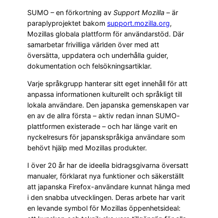
SUMO – en förkortning av
Support Mozilla
– är
paraplyprojektet bakom
support.mozilla.
org
,
Mozillas globala plattform för användarstöd. Där
samarbetar frivilliga världen över med att
översätta, uppdatera och underhålla guider,
dokumentation och felsökningsartiklar.
Varje språkgrupp hanterar sitt eget innehåll för att
anpassa informationen kulturellt och språkligt till
lokala användare. Den japanska gemenskapen var
en av de allra första – aktiv redan innan SUMO-
plattformen existerade – och har länge varit en
nyckelresurs för japanskspråkiga användare som
behövt hjälp med Mozillas produkter.
I över 20 år har de ideella bidragsgivarna översatt
manualer, förklarat nya funktioner och säkerställt
att japanska Firefox-användare kunnat hänga med
i den snabba utvecklingen. Deras arbete har varit
en levande symbol för Mozillas öppenhetsideal: