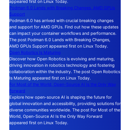
appeared first on Linux Today.
Podman 6.0 Lands with Breaking Changes, AMD GPUs
Support
Podman 6.0 has arrived with crucial breaking changes
and support for AMD GPUs. Find out how these updates
can impact your container workflows and performance.
The post Podman 6.0 Lands with Breaking Changes,
AMD GPUs Support appeared first on Linux Today.
Open Robotics Is Maturing
Discover how Open Robotics is evolving and maturing,
driving innovation in robotics technology and fostering
collaboration within the industry. The post Open Robotics
Is Maturing appeared first on Linux Today.
For Most of the World, Open-Source AI Is the Only Way
Forward
Explore how open-source AI is shaping the future for
global innovation and accessibility, providing solutions for
diverse communities worldwide. The post For Most of the
World, Open-Source AI Is the Only Way Forward
appeared first on Linux Today.