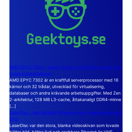
AMD EPYC 7302 – sexton kärnor byggda för servrar och
tunga arbetsstationer
AMD EPYC 7302 är en kraftfull serverprocessor med 16
kärnor och 32 trådar, utvecklad för virtualisering,
databaser och andra krävande arbetsuppgifter. Med Zen
2-arkitektur, 128 MB L3-cache, åttakanaligt DDR4-minne
[…]
LaserDisc – den jättelika filmskivan som visade vägen mot
DVD
LaserDisc var den stora, blanka videoskivan som lovade
bättre bild, bättre ljud och snabbare åtkomst än VHS.