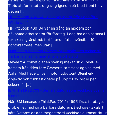
Trots att formatet aldrig slog igenom på bred front blev
det en […]
HP ProBook 430 G4 – en arbetsdator från tiden före
Windows 11
HP ProBook 430 G4 var en gång en modern och
påkostad arbetsdator för företag. I dag har den hamnat i
teknikens gränsland: fortfarande fullt användbar för
kontorsarbete, men utan […]
Dubbelåtta Kameran Gevaert Automatic – en mekanisk
filmkamera från 8 mm-filmens storhetstid
Gevaert Automatic är en ovanlig mekanisk dubbel-8-
kamera från tiden före Gevaerts sammanslagning med
Agfa. Med fjäderdriven motor, utbytbart Steinheil-
objektiv och filmhastigheter på upp till 32 bilder per
sekund är […]
IBM ThinkPad 701 – den lilla datorn som vecklade ut sina
vingar
När IBM lanserade ThinkPad 701 år 1995 löste företaget
problemet med små bärbara datorer på ett spektakulärt
sätt. Datorns delade tangentbord vecklade automatiskt ut