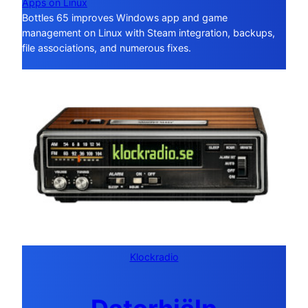
Apps on Linux
Bottles 65 improves Windows app and game
management on Linux with Steam integration, backups,
file associations, and numerous fixes.
Klockradio