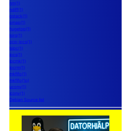
nm(1)
ndiff(1)
gstack(1)
pmap(1)
hugetop(1)
lsirq(1)
pcp-ipcs(1)
lsipc(1)
ipcs(1)
ipcmk(1)
ipcrm(1)
mkfifo(1)
mkfifo(1p)
uconv(1)
iconv(1)
Debian Source list