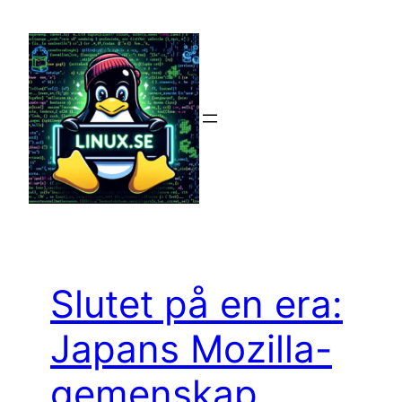
Hoppa
till
innehåll
Slutet på en era:
Japans Mozilla-
gemenskap