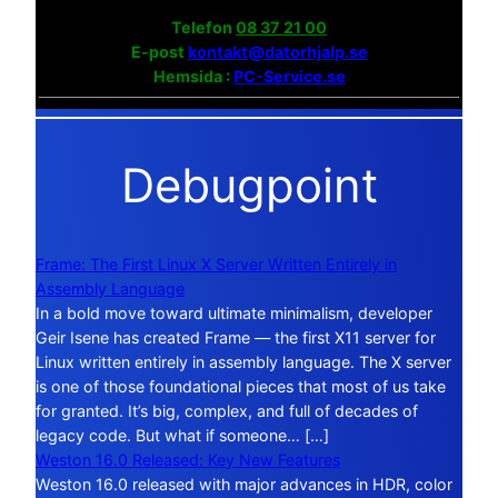
Telefon
08 37 21 00
E-post
kontakt@datorhjalp.se
Hemsida :
PC-Service.se
Debugpoint
Frame: The First Linux X Server Written Entirely in
Assembly Language
In a bold move toward ultimate minimalism, developer
Geir Isene has created Frame — the first X11 server for
Linux written entirely in assembly language. The X server
is one of those foundational pieces that most of us take
for granted. It’s big, complex, and full of decades of
legacy code. But what if someone… […]
Weston 16.0 Released: Key New Features
Weston 16.0 released with major advances in HDR, color