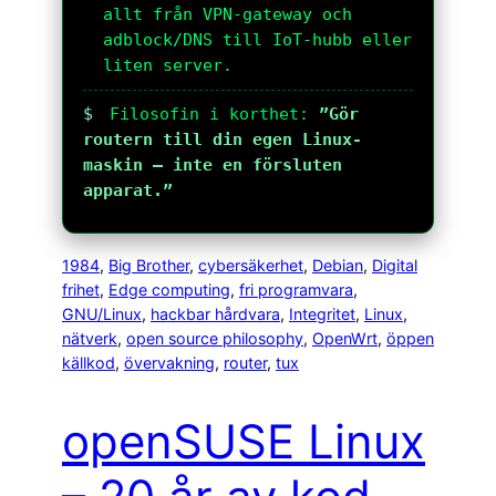
allt från VPN-gateway och
adblock/DNS till IoT-hubb eller
liten server.
$
Filosofin i korthet:
”Gör
routern till din egen Linux-
maskin – inte en försluten
apparat.”
1984
, 
Big Brother
, 
cybersäkerhet
, 
Debian
, 
Digital
frihet
, 
Edge computing
, 
fri programvara
, 
GNU/Linux
, 
hackbar hårdvara
, 
Integritet
, 
Linux
, 
nätverk
, 
open source philosophy
, 
OpenWrt
, 
öppen
källkod
, 
övervakning
, 
router
, 
tux
openSUSE Linux