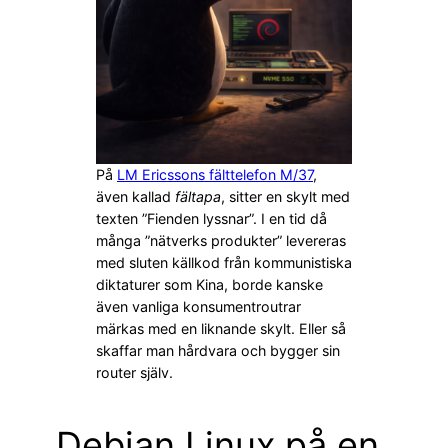
På
LM Ericssons fälttelefon M/37
,
även kallad
fältapa
, sitter en skylt med
texten ”Fienden lyssnar”. I en tid då
många ”nätverks produkter” levereras
med sluten källkod från kommunistiska
diktaturer som Kina, borde kanske
även vanliga konsumentroutrar
märkas med en liknande skylt. Eller så
skaffar man hårdvara och bygger sin
router själv.
Debian Linux på en