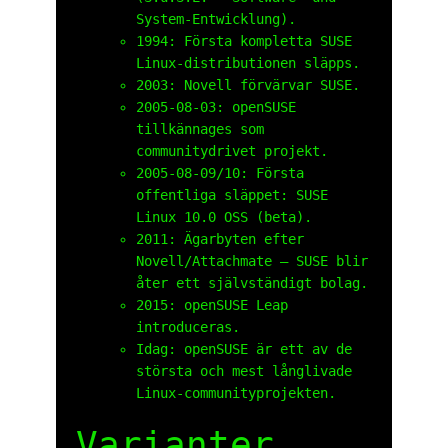
System-Entwicklung).
1994: Första kompletta SUSE
Linux-distributionen släpps.
2003: Novell förvärvar SUSE.
2005-08-03: openSUSE
tillkännages som
communitydrivet projekt.
2005-08-09/10: Första
offentliga släppet: SUSE
Linux 10.0 OSS (beta).
2011: Ägarbyten efter
Novell/Attachmate – SUSE blir
åter ett självständigt bolag.
2015: openSUSE Leap
introduceras.
Idag: openSUSE är ett av de
största och mest långlivade
Linux-communityprojekten.
Varianter