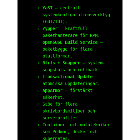
YaST
– centralt
systemkonfigurationsverktyg
(GUI/TUI).
Zypper
– kraftfull
pakethanterare för RPM.
openSUSE Build Service
–
paketbygge för flera
plattformar.
Btrfs + Snapper
– system-
snapshots och rollback.
Transactional Update
–
atomiska uppdateringar.
AppArmor
– förstärkt
säkerhet.
Stöd för flera
skrivbordsmiljöer och
serverprofiler.
Container- och molntekniker
som Podman, Docker och
Kubernetes.