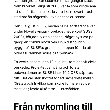
När den gröna kameleonten första gången stack
fram huvudet i augusti 2005 var få som kunde ana
att den fortfarande skulle vara lika relevant – och
starkare än någonsin – två decennier senare.
Den 3 augusti 2005, medan SUSE fortfarande var
under Novells vingar (företaget hade köpt SUSE
2003), började rykten spridas. Något nytt var på
gång: en communitydriven Linuxdistribution,
byggd på SUSE\:s grund men öppen för alla att
bidra till. Namnet skulle bli
OpenSuSE
.
En vecka senare, den 10 augusti, kom det officiella
beskedet. Projektet var igång och första
betaversionen av SUSE Linux 10.0 OSS släpptes
fritt. Det var startskottet för ett samarbete mellan
företag och frivilliga som skulle forma en av de
mest långlivade aktörerna i Linuxvärlden.
Från nykomling till