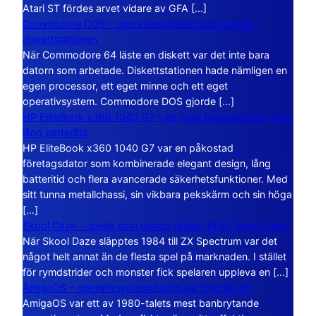
Atari ST fördes arvet vidare av GFA […]
Commodore DOS – operativsystemet som bodde i
diskettstationen
När Commodore 64 läste en diskett var det inte bara
datorn som arbetade. Diskettstationen hade nämligen en
egen processor, ett eget minne och ett eget
operativsystem. Commodore DOS gjorde […]
HP EliteBook x360 1040 G7 – en lyxig företagsdator med
lång batteritid
HP EliteBook x360 1040 G7 var en påkostad
företagsdator som kombinerade elegant design, lång
batteritid och flera avancerade säkerhetsfunktioner. Med
sitt tunna metallchassi, sin vikbara pekskärm och sin höga
[…]
Skool Daze – spelet som gjorde skolan till ett öppet kaos
När Skool Daze släpptes 1984 till ZX Spectrum var det
något helt annat än de flesta spel på marknaden. I stället
för rymdstrider och monster fick spelaren uppleva en […]
AmigaOS – operativsystemet som var före sin tid
AmigaOS var ett av 1980-talets mest banbrytande