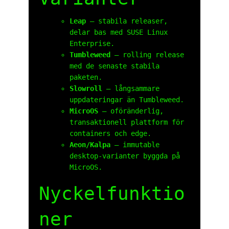
Leap
– stabila releaser,
delar bas med SUSE Linux
Enterprise.
Tumbleweed
– rolling release
med de senaste stabila
paketen.
Slowroll
– långsammare
uppdateringar än Tumbleweed.
MicroOS
– oföränderlig,
transaktionell plattform för
containers och edge.
Aeon/Kalpa
– immutable
desktop-varianter byggda på
MicroOS.
Nyckelfunktio
ner