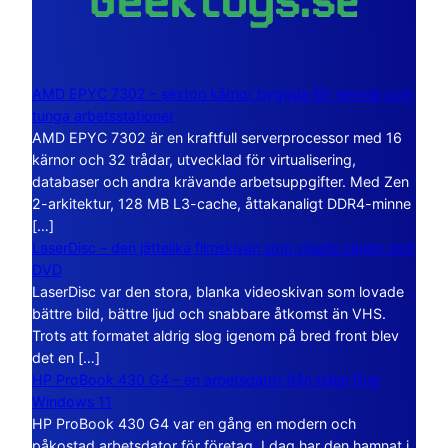
AMD EPYC 7302 – sexton kärnor byggda för servrar och
tunga arbetsstationer
AMD EPYC 7302 är en kraftfull serverprocessor med 16
kärnor och 32 trådar, utvecklad för virtualisering,
databaser och andra krävande arbetsuppgifter. Med Zen
2-arkitektur, 128 MB L3-cache, åttakanaligt DDR4-minne
[…]
LaserDisc – den jättelika filmskivan som visade vägen mot
DVD
LaserDisc var den stora, blanka videoskivan som lovade
bättre bild, bättre ljud och snabbare åtkomst än VHS.
Trots att formatet aldrig slog igenom på bred front blev
det en […]
HP ProBook 430 G4 – en arbetsdator från tiden före
Windows 11
HP ProBook 430 G4 var en gång en modern och
påkostad arbetsdator för företag. I dag har den hamnat i