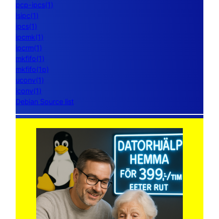
pcp-ipcs(1)
lsipc(1)
ipcs(1)
ipcmk(1)
ipcrm(1)
mkfifo(1)
mkfifo(1p)
uconv(1)
iconv(1)
Debian Source list