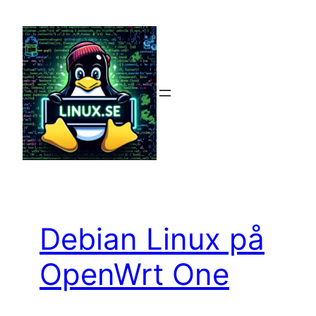
Hoppa
till
innehåll
Debian Linux på
OpenWrt One