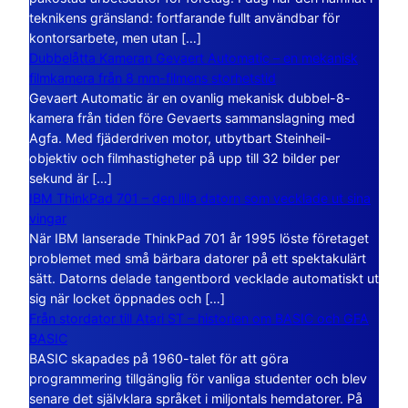
teknikens gränsland: fortfarande fullt användbar för
kontorsarbete, men utan […]
Dubbelåtta Kameran Gevaert Automatic – en mekanisk
filmkamera från 8 mm-filmens storhetstid
Gevaert Automatic är en ovanlig mekanisk dubbel-8-
kamera från tiden före Gevaerts sammanslagning med
Agfa. Med fjäderdriven motor, utbytbart Steinheil-
objektiv och filmhastigheter på upp till 32 bilder per
sekund är […]
IBM ThinkPad 701 – den lilla datorn som vecklade ut sina
vingar
När IBM lanserade ThinkPad 701 år 1995 löste företaget
problemet med små bärbara datorer på ett spektakulärt
sätt. Datorns delade tangentbord vecklade automatiskt ut
sig när locket öppnades och […]
Från stordator till Atari ST – historien om BASIC och GFA
BASIC
BASIC skapades på 1960-talet för att göra
programmering tillgänglig för vanliga studenter och blev
senare det självklara språket i miljontals hemdatorer. På