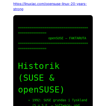
https://linuxiac.com/opensuse-linux-20-years-
strong
=====================================
===============

                openSUSE – FAKTARUTA

=====================================
===============

Historik
(SUSE &
openSUSE)
1992: SUSE grundas i Tyskland
(S.u.S.E. – Software- und