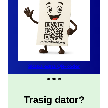
Skapa egna QR-koder
annons
Trasig dator?