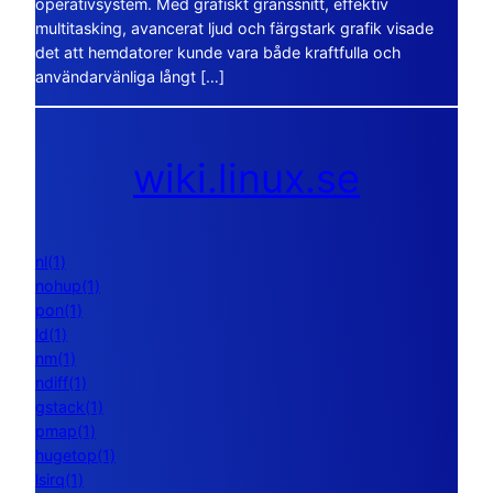
operativsystem. Med grafiskt gränssnitt, effektiv
multitasking, avancerat ljud och färgstark grafik visade
det att hemdatorer kunde vara både kraftfulla och
användarvänliga långt […]
wiki.linux.se
nl(1)
nohup(1)
pon(1)
ld(1)
nm(1)
ndiff(1)
gstack(1)
pmap(1)
hugetop(1)
lsirq(1)