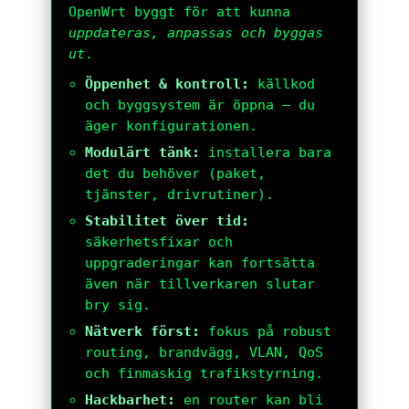
OpenWrt byggt för att kunna
uppdateras, anpassas och byggas
ut
.
Öppenhet & kontroll:
källkod
och byggsystem är öppna – du
äger konfigurationen.
Modulärt tänk:
installera bara
det du behöver (paket,
tjänster, drivrutiner).
Stabilitet över tid:
säkerhetsfixar och
uppgraderingar kan fortsätta
även när tillverkaren slutar
bry sig.
Nätverk först:
fokus på robust
routing, brandvägg, VLAN, QoS
och finmaskig trafikstyrning.
Hackbarhet:
en router kan bli