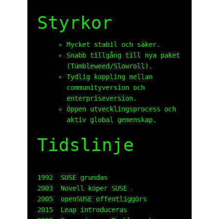
Styrkor
Mycket stabil och säker.
Snabb tillgång till nya paket
(Tumbleweed/Slowroll).
Tydlig koppling mellan
communityversion och
enterpriseversion.
Öppen utvecklingsprocess och
aktiv global gemenskap.
Tidslinje
1992  SUSE grundas

2003  Novell köper SUSE

2005  openSUSE offentliggörs

2015  Leap introduceras
