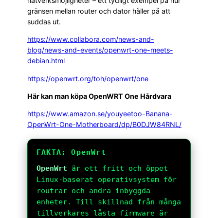
nätverksmöjligheter – ett tydligt exempel på hur
gränsen mellan router och dator håller på att
suddas ut.
https://www.collabora.com/news-and-
blog/news-and-events/openwrt-one-meets-
debian.html
https://openwrt.org/toh/openwrt/one
Här kan man köpa OpenWRT One Hårdvara
https://www.amazon.se/youyeetoo-Banana-
OpenWrt-One-Motherboard/dp/B0DJW84RNL/
FAKTA: OpenWrt
OpenWrt
är ett fritt och öppet
Linux-baserat operativsystem för
routrar och andra inbyggda
enheter. Till skillnad från många
tillverkares låsta firmware är