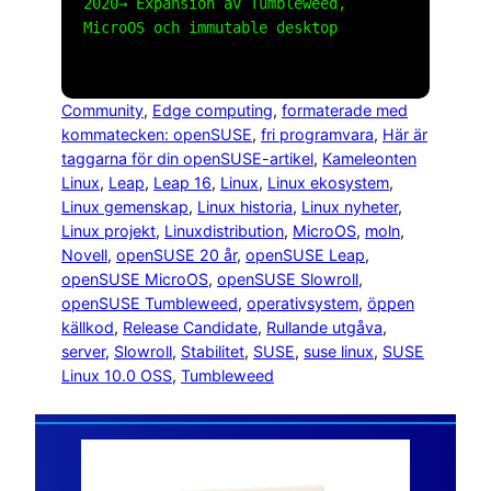
2020→ Expansion av Tumbleweed, 
MicroOS och immutable desktop

Community
, 
Edge computing
, 
formaterade med
kommatecken: openSUSE
, 
fri programvara
, 
Här är
taggarna för din openSUSE-artikel
, 
Kameleonten
Linux
, 
Leap
, 
Leap 16
, 
Linux
, 
Linux ekosystem
, 
Linux gemenskap
, 
Linux historia
, 
Linux nyheter
, 
Linux projekt
, 
Linuxdistribution
, 
MicroOS
, 
moln
, 
Novell
, 
openSUSE 20 år
, 
openSUSE Leap
, 
openSUSE MicroOS
, 
openSUSE Slowroll
, 
openSUSE Tumbleweed
, 
operativsystem
, 
öppen
källkod
, 
Release Candidate
, 
Rullande utgåva
, 
server
, 
Slowroll
, 
Stabilitet
, 
SUSE
, 
suse linux
, 
SUSE
Linux 10.0 OSS
, 
Tumbleweed