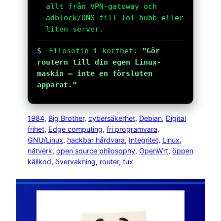
allt från VPN-gateway och
adblock/DNS till IoT-hubb eller
liten server.
$
Filosofin i korthet:
”Gör
routern till din egen Linux-
maskin – inte en försluten
apparat.”
1984
, 
Big Brother
, 
cybersäkerhet
, 
Debian
, 
Digital
frihet
, 
Edge computing
, 
fri programvara
, 
GNU/Linux
, 
hackbar hårdvara
, 
Integritet
, 
Linux
, 
nätverk
, 
open source philosophy
, 
OpenWrt
, 
öppen
källkod
, 
övervakning
, 
router
, 
tux