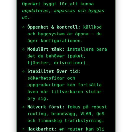
OpenWrt byggt för att kunna
uppdateras, anpassas och byggas
ut
.
Öppenhet & kontroll:
källkod
och byggsystem är öppna – du
äger konfigurationen.
Modulärt tänk:
installera bara
det du behöver (paket,
tjänster, drivrutiner).
Stabilitet över tid:
säkerhetsfixar och
uppgraderingar kan fortsätta
även när tillverkaren slutar
bry sig.
Nätverk först:
fokus på robust
routing, brandvägg, VLAN, QoS
och finmaskig trafikstyrning.
Hackbarhet:
en router kan bli