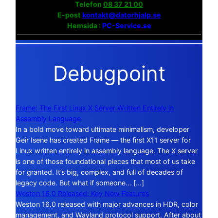
Telefon
08 37 21 00
E-post
kontakt@datorhjalp.se
Hemsida :
PC-Service.se
Debugpoint
Frame: The First Linux X Server Written Entirely in
Assembly Language
In a bold move toward ultimate minimalism, developer
Geir Isene has created Frame — the first X11 server for
Linux written entirely in assembly language. The X server
is one of those foundational pieces that most of us take
for granted. It’s big, complex, and full of decades of
legacy code. But what if someone… […]
Weston 16.0 Released: Key New Features
Weston 16.0 released with major advances in HDR, color
management, and Wayland protocol support. After about