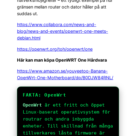
nätverksmöjligheter – ett tydligt exempel på hur
gränsen mellan router och dator håller på att
suddas ut.
https://www.collabora.com/news-and-
blog/news-and-events/openwrt-one-meets-
debian.html
https://openwrt.org/toh/openwrt/one
Här kan man köpa OpenWRT One Hårdvara
https://www.amazon.se/youyeetoo-Banana-
OpenWrt-One-Motherboard/dp/B0DJW84RNL/
FAKTA: OpenWrt
OpenWrt
är ett fritt och öppet
Linux-baserat operativsystem för
routrar och andra inbyggda
enheter. Till skillnad från många
tillverkares låsta firmware är