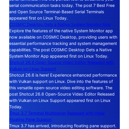
serial communication tasks today. The post 7 Best Free
and Open Source Terminal-Based Serial Terminals
appeared first on Linux Today.
COSMIC Desktop Gets a Native System Monitor App
Explore the features of the native System Monitor app
now available on COSMIC Desktop, providing users with
essential performance tracking and system management
capabilities. The post COSMIC Desktop Gets a Native
System Monitor App appeared first on Linux Today.
Shotcut 26.6 Open-Source Video Editor Released with
Vulkan on Linux Support
Shotcut 26.6 is here! Experience enhanced performance
with Vulkan support on Linux. Dive into the features of
this versatile open-source video editing software. The
post Shotcut 26.6 Open-Source Video Editor Released
with Vulkan on Linux Support appeared first on Linux
Today.
Tmux 3.7 Terminal Multiplexer Released with Initial
Floating Pane Support
Tmux 3.7 has arrived, introducing floating pane support.