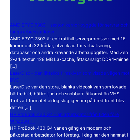
AMD EPYC 7302 – sexton kärnor byggda för servrar och
tunga arbetsstationer
AMD EPYC 7302 är en kraftfull serverprocessor med 16
kärnor och 32 trådar, utvecklad för virtualisering,
databaser och andra krävande arbetsuppgifter. Med Zen
2-arkitektur, 128 MB L3-cache, åttakanaligt DDR4-minne
[…]
LaserDisc – den jättelika filmskivan som visade vägen mot
DVD
LaserDisc var den stora, blanka videoskivan som lovade
bättre bild, bättre ljud och snabbare åtkomst än VHS.
Trots att formatet aldrig slog igenom på bred front blev
det en […]
HP ProBook 430 G4 – en arbetsdator från tiden före
Windows 11
HP ProBook 430 G4 var en gång en modern och
påkostad arbetsdator för företag. I dag har den hamnat i