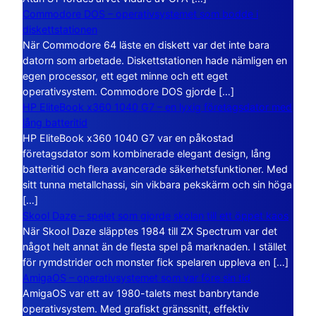
Commodore DOS – operativsystemet som bodde i
diskettstationen
När Commodore 64 läste en diskett var det inte bara
datorn som arbetade. Diskettstationen hade nämligen en
egen processor, ett eget minne och ett eget
operativsystem. Commodore DOS gjorde […]
HP EliteBook x360 1040 G7 – en lyxig företagsdator med
lång batteritid
HP EliteBook x360 1040 G7 var en påkostad
företagsdator som kombinerade elegant design, lång
batteritid och flera avancerade säkerhetsfunktioner. Med
sitt tunna metallchassi, sin vikbara pekskärm och sin höga
[…]
Skool Daze – spelet som gjorde skolan till ett öppet kaos
När Skool Daze släpptes 1984 till ZX Spectrum var det
något helt annat än de flesta spel på marknaden. I stället
för rymdstrider och monster fick spelaren uppleva en […]
AmigaOS – operativsystemet som var före sin tid
AmigaOS var ett av 1980-talets mest banbrytande
operativsystem. Med grafiskt gränssnitt, effektiv