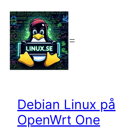
Hoppa
till
innehåll
Debian Linux på
OpenWrt One