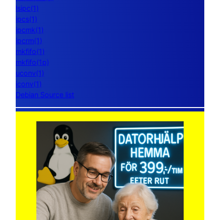
lsipc(1)
ipcs(1)
ipcmk(1)
ipcrm(1)
mkfifo(1)
mkfifo(1p)
uconv(1)
iconv(1)
Debian Source list