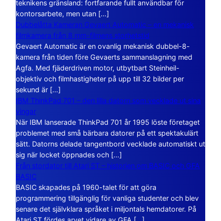
teknikens gränsland: fortfarande fullt användbar för
kontorsarbete, men utan […]
Dubbelåtta Kameran Gevaert Automatic – en mekanisk
filmkamera från 8 mm-filmens storhetstid
Gevaert Automatic är en ovanlig mekanisk dubbel-8-
kamera från tiden före Gevaerts sammanslagning med
Agfa. Med fjäderdriven motor, utbytbart Steinheil-
objektiv och filmhastigheter på upp till 32 bilder per
sekund är […]
IBM ThinkPad 701 – den lilla datorn som vecklade ut sina
vingar
När IBM lanserade ThinkPad 701 år 1995 löste företaget
problemet med små bärbara datorer på ett spektakulärt
sätt. Datorns delade tangentbord vecklade automatiskt ut
sig när locket öppnades och […]
Från stordator till Atari ST – historien om BASIC och GFA
BASIC
BASIC skapades på 1960-talet för att göra
programmering tillgänglig för vanliga studenter och blev
senare det självklara språket i miljontals hemdatorer. På
Atari ST fördes arvet vidare av GFA […]