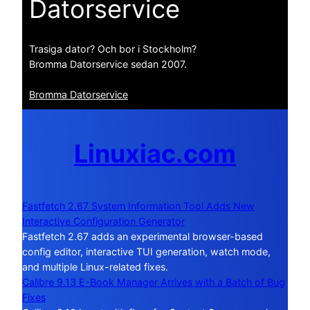
Datorservice
Trasiga dator? Och bor i Stockholm?
Bromma Datorservice sedan 2007.
Bromma Datorservice
Linuxiac.com
Fastfetch 2.67 System Information Tool Adds New
Interactive Configuration Generator
Fastfetch 2.67 adds an experimental browser-based
config editor, interactive TUI generation, watch mode,
and multiple Linux-related fixes.
Calibre 9.13 E-Book Manager Arrives with a Batch of Bug
Fixes