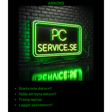
ANNONS
Starta inte datorn?
Hjälp att byta datorn?
Trasig laptop
Laggar speldatorn?