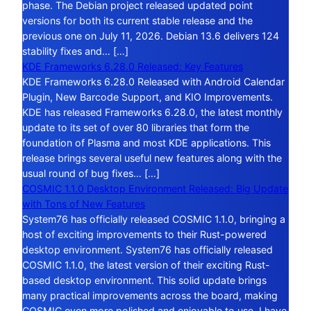
phase. The Debian project released updated point
versions for both its current stable release and the
previous one on July 11, 2026. Debian 13.6 delivers 124
stability fixes and… […]
KDE Frameworks 6.28.0 Released: Key Features
KDE Frameworks 6.28.0 Released with Android Calendar
Plugin, New Barcode Support, and KIO Improvements.
KDE has released Frameworks 6.28.0, the latest monthly
update to its set of over 80 libraries that form the
foundation of Plasma and most KDE applications. This
release brings several useful new features along with the
usual round of bug fixes… […]
COSMIC 1.1.0 Desktop Environment Released: Big Update
with Tons of New Features
System76 has officially released COSMIC 1.1.0, bringing a
host of exciting improvements to their Rust-powered
desktop environment. System76 has officially released
COSMIC 1.1.0, the latest version of their exciting Rust-
based desktop environment. This solid update brings
many practical improvements across the board, making
COSMIC even more polished and enjoyable to use. I have