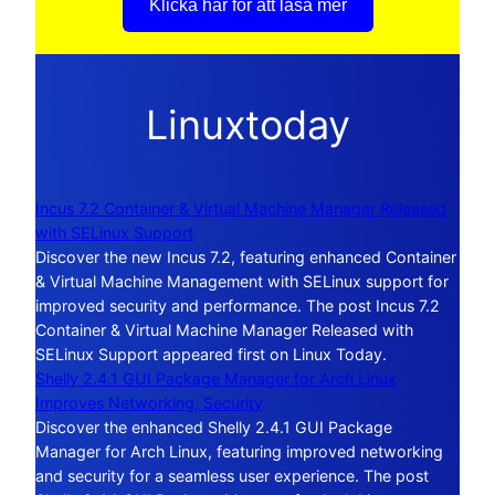
Klicka här för att läsa mer
Linuxtoday
Incus 7.2 Container & Virtual Machine Manager Released
with SELinux Support
Discover the new Incus 7.2, featuring enhanced Container
& Virtual Machine Management with SELinux support for
improved security and performance. The post Incus 7.2
Container & Virtual Machine Manager Released with
SELinux Support appeared first on Linux Today.
Shelly 2.4.1 GUI Package Manager for Arch Linux
Improves Networking, Security
Discover the enhanced Shelly 2.4.1 GUI Package
Manager for Arch Linux, featuring improved networking
and security for a seamless user experience. The post