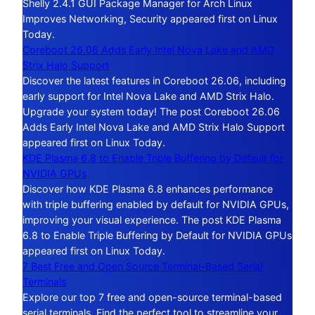
Shelly 2.4.1 GUI Package Manager for Arch Linux
Improves Networking, Security appeared first on Linux
Today.
Coreboot 26.06 Adds Early Intel Nova Lake and AMD
Strix Halo Support
Discover the latest features in Coreboot 26.06, including
early support for Intel Nova Lake and AMD Strix Halo.
Upgrade your system today! The post Coreboot 26.06
Adds Early Intel Nova Lake and AMD Strix Halo Support
appeared first on Linux Today.
KDE Plasma 6.8 to Enable Triple Buffering by Default for
NVIDIA GPUs
Discover how KDE Plasma 6.8 enhances performance
with triple buffering enabled by default for NVIDIA GPUs,
improving your visual experience. The post KDE Plasma
6.8 to Enable Triple Buffering by Default for NVIDIA GPUs
appeared first on Linux Today.
7 Best Free and Open Source Terminal-Based Serial
Terminals
Explore our top 7 free and open-source terminal-based
serial terminals. Find the perfect tool to streamline your