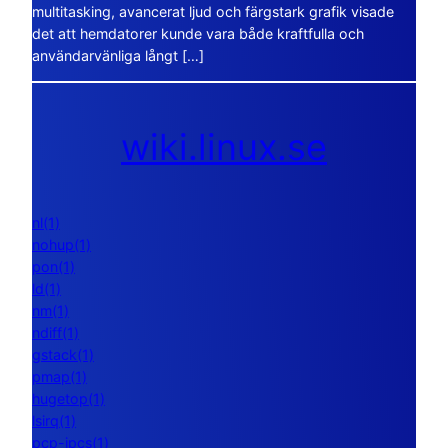
multitasking, avancerat ljud och färgstark grafik visade
det att hemdatorer kunde vara både kraftfulla och
användarvänliga långt […]
wiki.linux.se
nl(1)
nohup(1)
pon(1)
ld(1)
nm(1)
ndiff(1)
gstack(1)
pmap(1)
hugetop(1)
lsirq(1)
pcp-ipcs(1)