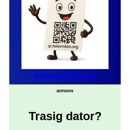
Skapa egna QR-koder
annons
Trasig dator?