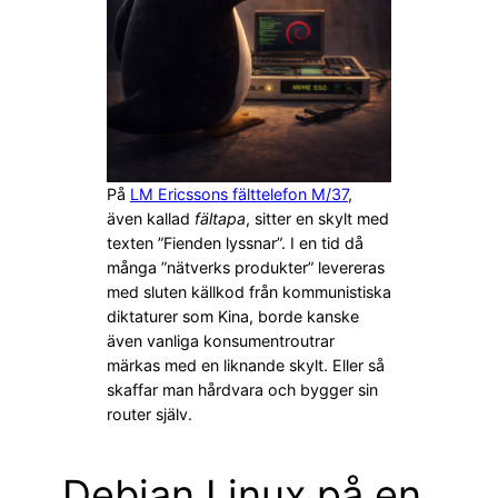
På
LM Ericssons fälttelefon M/37
,
även kallad
fältapa
, sitter en skylt med
texten ”Fienden lyssnar”. I en tid då
många ”nätverks produkter” levereras
med sluten källkod från kommunistiska
diktaturer som Kina, borde kanske
även vanliga konsumentroutrar
märkas med en liknande skylt. Eller så
skaffar man hårdvara och bygger sin
router själv.
Debian Linux på en