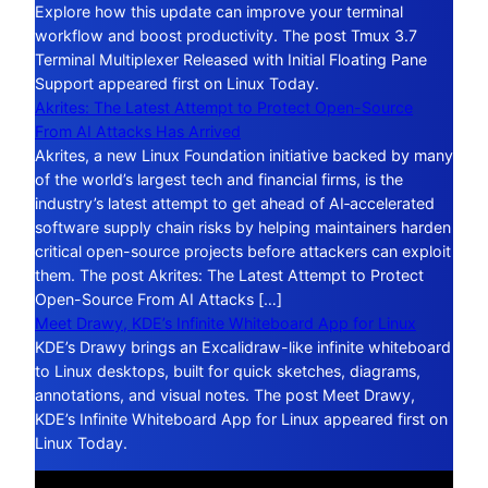
Explore how this update can improve your terminal
workflow and boost productivity. The post Tmux 3.7
Terminal Multiplexer Released with Initial Floating Pane
Support appeared first on Linux Today.
Akrites: The Latest Attempt to Protect Open-Source
From AI Attacks Has Arrived
Akrites, a new Linux Foundation initiative backed by many
of the world’s largest tech and financial firms, is the
industry’s latest attempt to get ahead of AI‑accelerated
software supply chain risks by helping maintainers harden
critical open-source projects before attackers can exploit
them. The post Akrites: The Latest Attempt to Protect
Open-Source From AI Attacks […]
Meet Drawy, KDE’s Infinite Whiteboard App for Linux
KDE’s Drawy brings an Excalidraw-like infinite whiteboard
to Linux desktops, built for quick sketches, diagrams,
annotations, and visual notes. The post Meet Drawy,
KDE’s Infinite Whiteboard App for Linux appeared first on
Linux Today.