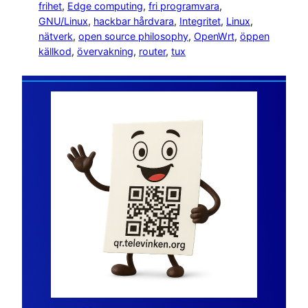
frihet
, 
Edge computing
, 
fri programvara
, 
GNU/Linux
, 
hackbar hårdvara
, 
Integritet
, 
Linux
, 
nätverk
, 
open source philosophy
, 
OpenWrt
, 
öppen
källkod
, 
övervakning
, 
router
, 
tux