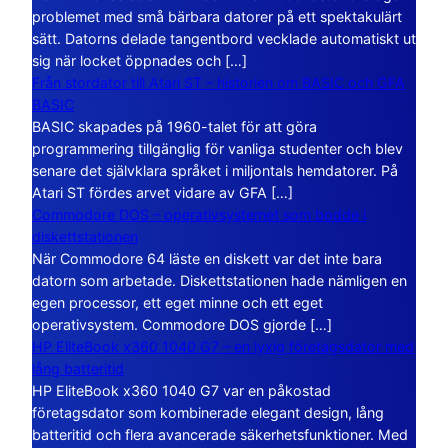
problemet med små bärbara datorer på ett spektakulärt
sätt. Datorns delade tangentbord vecklade automatiskt ut
sig när locket öppnades och […]
Från stordator till Atari ST – historien om BASIC och GFA
BASIC
BASIC skapades på 1960-talet för att göra
programmering tillgänglig för vanliga studenter och blev
senare det självklara språket i miljontals hemdatorer. På
Atari ST fördes arvet vidare av GFA […]
Commodore DOS – operativsystemet som bodde i
diskettstationen
När Commodore 64 läste en diskett var det inte bara
datorn som arbetade. Diskettstationen hade nämligen en
egen processor, ett eget minne och ett eget
operativsystem. Commodore DOS gjorde […]
HP EliteBook x360 1040 G7 – en lyxig företagsdator med
lång batteritid
HP EliteBook x360 1040 G7 var en påkostad
företagsdator som kombinerade elegant design, lång
batteritid och flera avancerade säkerhetsfunktioner. Med