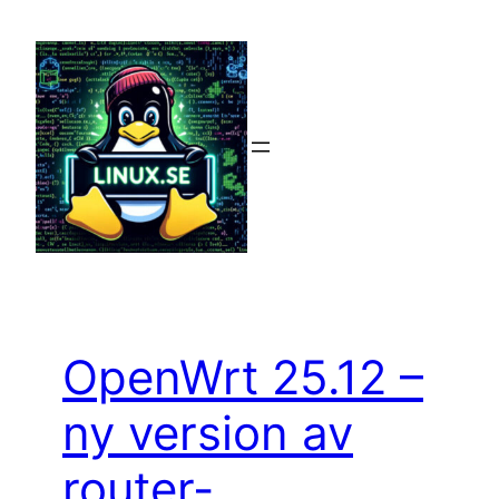
Hoppa
till
innehåll
OpenWrt 25.12 –
ny version av
router-