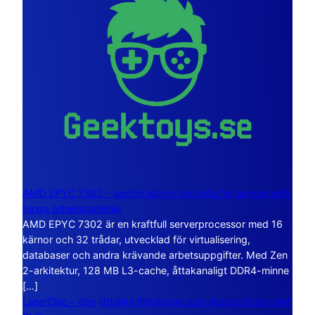
AMD EPYC 7302 – sexton kärnor byggda för servrar och
tunga arbetsstationer
AMD EPYC 7302 är en kraftfull serverprocessor med 16
kärnor och 32 trådar, utvecklad för virtualisering,
databaser och andra krävande arbetsuppgifter. Med Zen
2-arkitektur, 128 MB L3-cache, åttakanaligt DDR4-minne
[…]
LaserDisc – den jättelika filmskivan som visade vägen mot