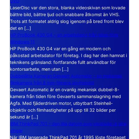
DVD
LaserDisc var den stora, blanka videoskivan som lovade
bättre bild, bättre ljud och snabbare åtkomst än VHS.
Trots att formatet aldrig slog igenom på bred front blev
det en […]
HP ProBook 430 G4 – en arbetsdator från tiden före
Windows 11
HP ProBook 430 G4 var en gång en modern och
påkostad arbetsdator för företag. I dag har den hamnat i
teknikens gränsland: fortfarande fullt användbar för
kontorsarbete, men utan […]
Dubbelåtta Kameran Gevaert Automatic – en mekanisk
filmkamera från 8 mm-filmens storhetstid
Gevaert Automatic är en ovanlig mekanisk dubbel-8-
kamera från tiden före Gevaerts sammanslagning med
Agfa. Med fjäderdriven motor, utbytbart Steinheil-
objektiv och filmhastigheter på upp till 32 bilder per
sekund är […]
IBM ThinkPad 701 – den lilla datorn som vecklade ut sina
vingar
När IBM lanserade ThinkPad 701 år 1995 löste företaget