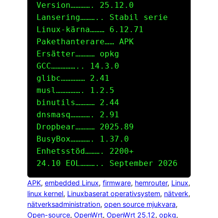
Version…………. 25.12.0
Lansering……….. Stabil serie
Linux-kärna……… 6.12.71
Pakethanterare…… APK
Ersätter………… opkg
GCC…………….. 14.3.0
glibc…………… 2.41
musl……………. 1.2.5
binutils………… 2.44
dnsmasq…………. 2.91
Dropbear………… 2025.89
BusyBox…………. 1.37.0
Enhetsstöd………. 2200+
24.10 EOL……….. September 2026
APK
, 
embedded Linux
, 
firmware
, 
hemrouter
, 
Linux
, 
linux kernel
, 
Linuxbaserat operativsystem
, 
nätverk
, 
nätverksadministration
, 
open source mjukvara
, 
Open-source
, 
OpenWrt
, 
OpenWrt 25.12
, 
opkg
, 