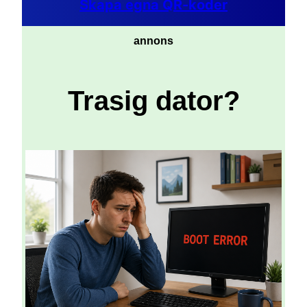
Skapa egna QR-koder
annons
Trasig dator?