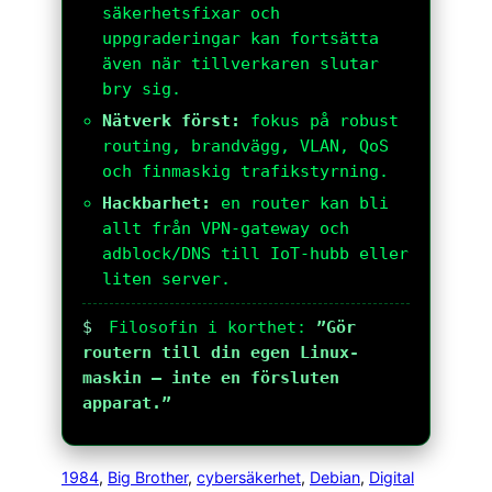
säkerhetsfixar och
uppgraderingar kan fortsätta
även när tillverkaren slutar
bry sig.
Nätverk först:
fokus på robust
routing, brandvägg, VLAN, QoS
och finmaskig trafikstyrning.
Hackbarhet:
en router kan bli
allt från VPN-gateway och
adblock/DNS till IoT-hubb eller
liten server.
$
Filosofin i korthet:
”Gör
routern till din egen Linux-
maskin – inte en försluten
apparat.”
1984
, 
Big Brother
, 
cybersäkerhet
, 
Debian
, 
Digital