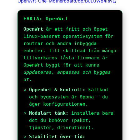
OpenWrt-One-Motherboard/dp/B0DJW84RNL/
FAKTA: OpenWrt
OpenWrt
är ett fritt och öppet
Linux-baserat operativsystem för
routrar och andra inbyggda
enheter. Till skillnad från många
tillverkares låsta firmware är
OpenWrt byggt för att kunna
uppdateras, anpassas och byggas
ut
.
Öppenhet & kontroll:
källkod
och byggsystem är öppna – du
äger konfigurationen.
Modulärt tänk:
installera bara
det du behöver (paket,
tjänster, drivrutiner).
Stabilitet över tid: