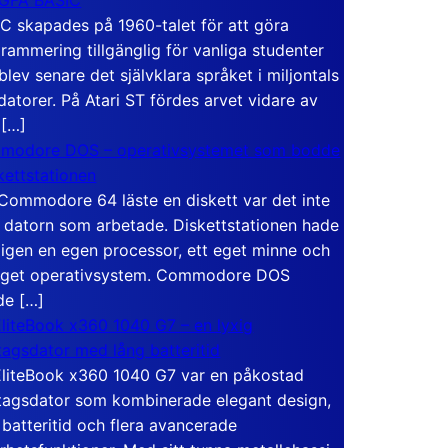
C skapades på 1960-talet för att göra
rammering tillgänglig för vanliga studenter
blev senare det självklara språket i miljontals
atorer. På Atari ST fördes arvet vidare av
 […]
modore DOS – operativsystemet som bodde
skettstationen
Commodore 64 läste en diskett var det inte
 datorn som arbetade. Diskettstationen hade
igen en egen processor, ett eget minne och
eget operativsystem. Commodore DOS
de […]
liteBook x360 1040 G7 – en lyxig
tagsdator med lång batteritid
liteBook x360 1040 G7 var en påkostad
tagsdator som kombinerade elegant design,
 batteritid och flera avancerade