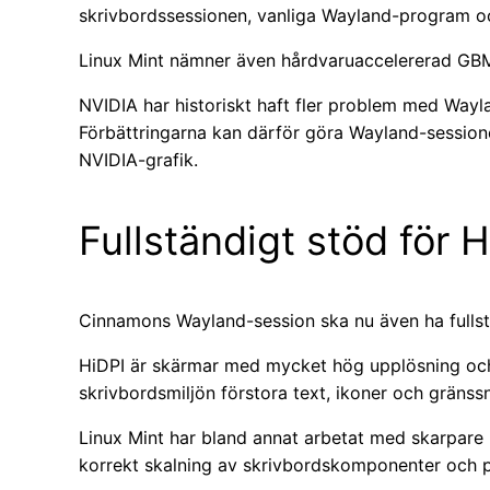
skrivbordssessionen, vanliga Wayland-program 
Linux Mint nämner även hårdvaruaccelererad GBM 
NVIDIA har historiskt haft fler problem med Wayl
Förbättringarna kan därför göra Wayland-sessio
NVIDIA-grafik.
Fullständigt stöd för 
Cinnamons Wayland-session ska nu även ha fullst
HiDPI är skärmar med mycket hög upplösning och
skrivbordsmiljön förstora text, ikoner och gränssni
Linux Mint har bland annat arbetat med skarpare 
korrekt skalning av skrivbordskomponenter och