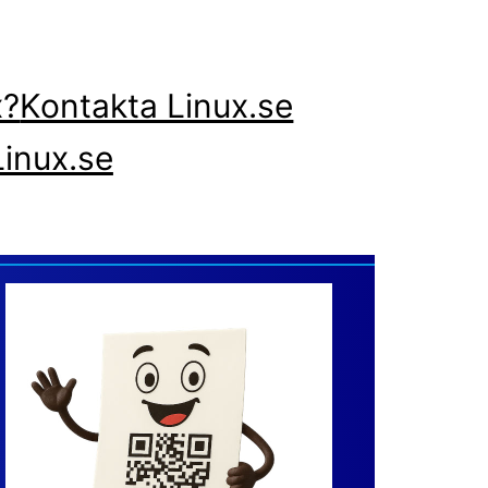
x?
Kontakta Linux.se
inux.se