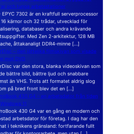
rar och tunga arbetsstationer
EPYC 7302 är en kraftfull serverprocessor
16 kärnor och 32 trådar, utvecklad för
ualisering, databaser och andra krävande
tsuppgifter. Med Zen 2-arkitektur, 128 MB
ache, åttakanaligt DDR4-minne […]
rDisc – den jättelika filmskivan som visade
en mot DVD
rDisc var den stora, blanka videoskivan som
de bättre bild, bättre ljud och snabbare
mst än VHS. Trots att formatet aldrig slog
om på bred front blev det en […]
roBook 430 G4 – en arbetsdator från tiden
 Windows 11
roBook 430 G4 var en gång en modern och
stad arbetsdator för företag. I dag har den
at i teknikens gränsland: fortfarande fullt
ndbar för kontorsarbete, men utan […]