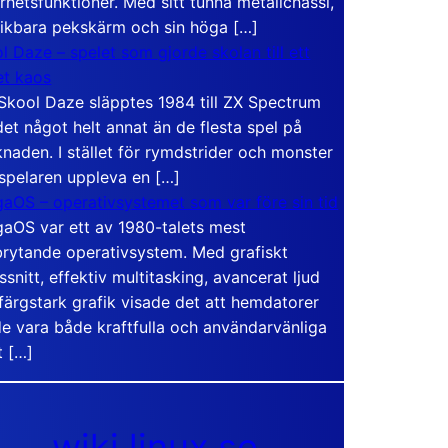
rhetsfunktioner. Med sitt tunna metallchassi,
vikbara pekskärm och sin höga […]
l Daze – spelet som gjorde skolan till ett
t kaos
Skool Daze släpptes 1984 till ZX Spectrum
det något helt annat än de flesta spel på
naden. I stället för rymdstrider och monster
 spelaren uppleva en […]
aOS – operativsystemet som var före sin tid
aOS var ett av 1980-talets mest
rytande operativsystem. Med grafiskt
ssnitt, effektiv multitasking, avancerat ljud
färgstark grafik visade det att hemdatorer
e vara både kraftfulla och användarvänliga
t […]
wiki.linux.se