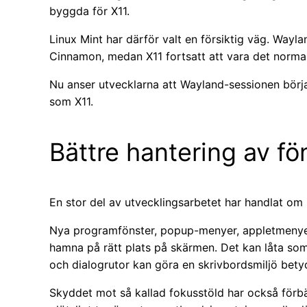
byggda för X11.
Linux Mint har därför valt en försiktig väg. Waylan
Cinnamon, medan X11 fortsatt att vara det norm
Nu anser utvecklarna att Wayland-sessionen börj
som X11.
Bättre hantering av fö
En stor del av utvecklingsarbetet har handlat om 
Nya programfönster, popup-menyer, appletmenyer
hamna på rätt plats på skärmen. Det kan låta som 
och dialogrutor kan göra en skrivbordsmiljö betyd
Skyddet mot så kallad fokusstöld har också förbä