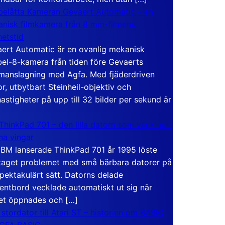
elåtta Kameran Gevaert Automatic – en
nisk filmkamera från 8 mm-filmens
hetstid
ert Automatic är en ovanlig mekanisk
el-8-kamera från tiden före Gevaerts
anslagning med Agfa. Med fjäderdriven
r, utbytbart Steinheil-objektiv och
hastigheter på upp till 32 bilder per sekund är
ThinkPad 701 – den lilla datorn som vecklade
ina vingar
IBM lanserade ThinkPad 701 år 1995 löste
taget problemet med små bärbara datorer på
spektakulärt sätt. Datorns delade
entbord vecklade automatiskt ut sig när
et öppnades och […]
 stordator till Atari ST – historien om BASIC
 GFA BASIC