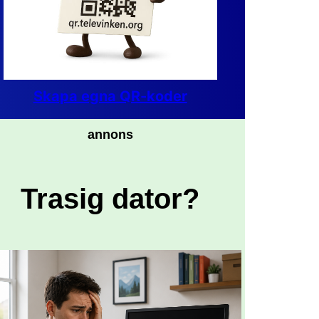
Skapa egna QR-koder
annons
Trasig dator?