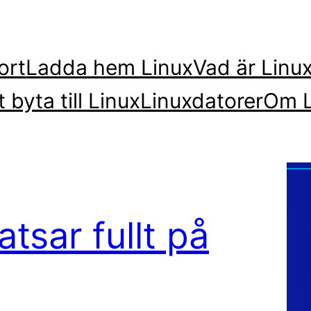
ort
Ladda hem Linux
Vad är Linu
t byta till Linux
Linuxdatorer
Om L
tsar fullt på