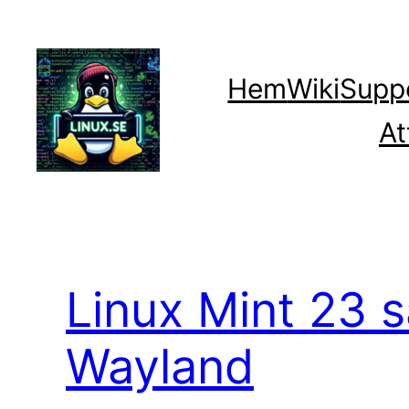
Hoppa
till
innehåll
Hem
Wiki
Supp
At
Linux Mint 23 sa
Wayland