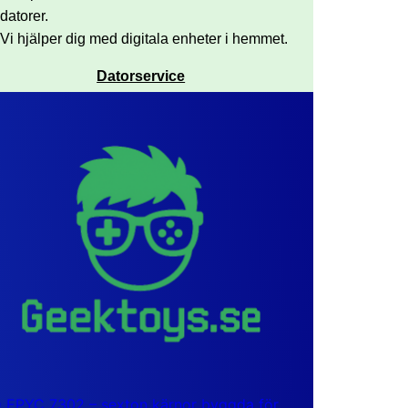
datorer.
Vi hjälper dig med digitala enheter i hemmet.
Datorservice
EPYC 7302 – sexton kärnor byggda för