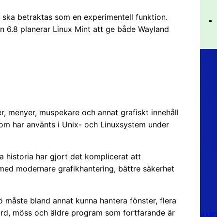
e ska betraktas som en experimentell funktion.
6.8 planerar Linux Mint att ge både Wayland
er, menyer, muspekare och annat grafiskt innehåll
 som har använts i Unix- och Linuxsystem under
 historia har gjort det komplicerat att
med modernare grafikhantering, bättre säkerhet
ö måste bland annat kunna hantera fönster, flera
bord, möss och äldre program som fortfarande är
AMD 