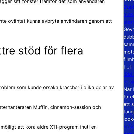
lägger sitt fönster framför det som användaren
Dubb
meka
 inte oväntat kunna avbryta användaren genom att
stor
Geva
dubb
samm
tre stöd för flera
moto
film
[…]
IBM 
ut s
 problem som kunde orsaka krascher i olika delar av
När 
före
ett 
sterhanteraren Muffin, cinnamon-session och
tang
lock
Från
möjligt att köra äldre X11-program inuti en
och