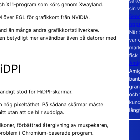
säke
och X11-program som körs genom Xwayland.
sin 
Skoo
över EGL för grafikkort från NVIDIA.
öppe
and än många andra grafikkortstillverkare.
När 
nen betydligt mer användbar även på datorer med
var 
mark
fick
Amig
HiDPI
Amig
banb
grän
ändigt stöd för HiDPI-skärmar.
och 
kund
 hög pixeltäthet. På sådana skärmar måste
lång
tt utan att de blir suddiga.
ikoner, förbättrad återgivning av muspekaren,
 problem i Chromium-baserade program.