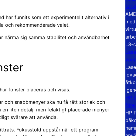
serv
AMD 
d har funnits som ett experimentellt alternativ i
med 
ala och rekommenderade valet.
virt
arbe
ar närma sig samma stabilitet och användbarhet
L3-c
Lase
väg
nster
Lase
lova
åtko
hur fönster placeras och visas.
igen
HP P
 och snabbmenyer ska nu få rätt storlek och
före
en liten detalj, men felaktigt placerade menyer
HP P
ligt svårare att använda.
påko
hamn
ttrats. Fokusstöld uppstår när ett program
anvä