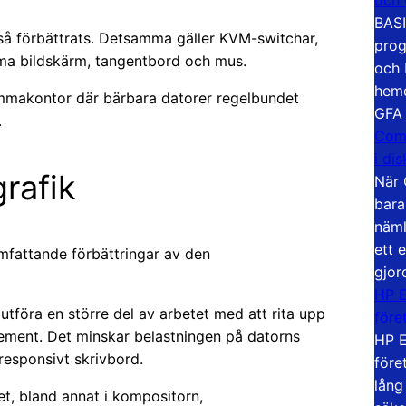
BASI
så förbättrats. Detsamma gäller KVM-switchar,
prog
ma bildskärm, tangentbord och mus.
och 
hemd
 hemmakontor där bärbara datorer regelbundet
GFA
.
Com
i di
rafik
När 
bara
näml
ett 
fattande förbättringar av den
gjor
HP E
utföra en större del av arbetet med att rita upp
före
element. Det minskar belastningen på datorns
HP E
esponsivt skrivbord.
före
lång
, bland annat i kompositorn,