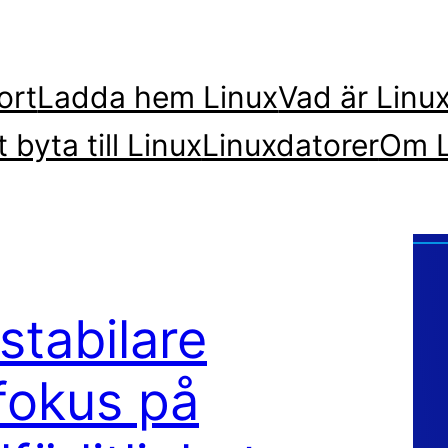
ort
Ladda hem Linux
Vad är Linu
t byta till Linux
Linuxdatorer
Om L
tabilare
fokus på