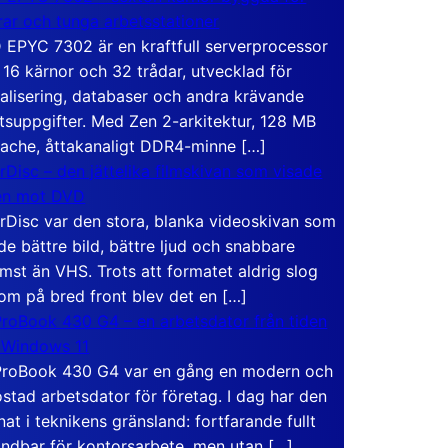
rar och tunga arbetsstationer
EPYC 7302 är en kraftfull serverprocessor
16 kärnor och 32 trådar, utvecklad för
ualisering, databaser och andra krävande
tsuppgifter. Med Zen 2-arkitektur, 128 MB
ache, åttakanaligt DDR4-minne […]
rDisc – den jättelika filmskivan som visade
en mot DVD
rDisc var den stora, blanka videoskivan som
de bättre bild, bättre ljud och snabbare
mst än VHS. Trots att formatet aldrig slog
om på bred front blev det en […]
roBook 430 G4 – en arbetsdator från tiden
 Windows 11
roBook 430 G4 var en gång en modern och
stad arbetsdator för företag. I dag har den
at i teknikens gränsland: fortfarande fullt
ndbar för kontorsarbete, men utan […]