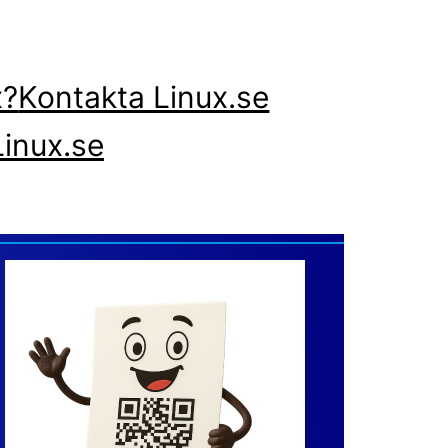
x?
Kontakta Linux.se
inux.se