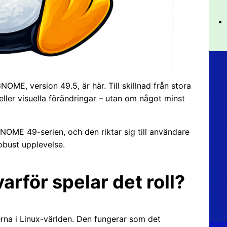
ME, version 49.5, är här. Till skillnad från stora
ller visuella förändringar – utan om något minst
NOME 49-serien, och den riktar sig till användare
obust upplevelse.
rför spelar det roll?
na i Linux-världen. Den fungerar som det
AMD 