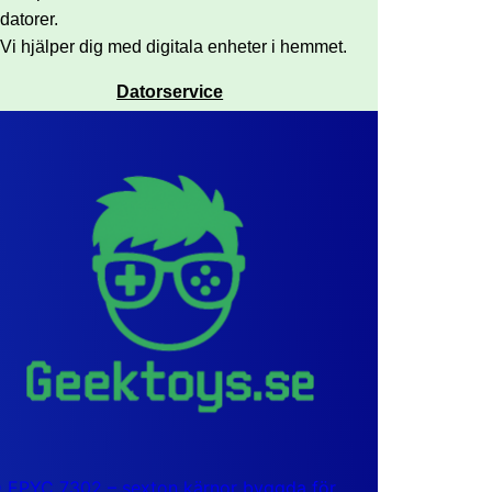
datorer.
Vi hjälper dig med digitala enheter i hemmet.
Datorservice
EPYC 7302 – sexton kärnor byggda för