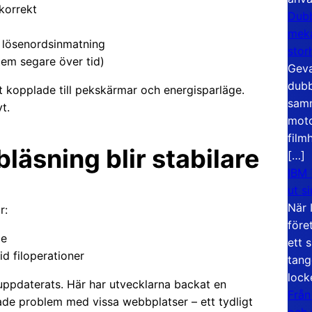
korrekt
Dubb
meka
 lösenordsinmatning
stor
tem segare över tid)
Geva
dubb
lt kopplade till pekskärmar och energisparläge.
samm
t.
moto
film
läsning blir stabilare
[…]
IBM 
ut s
När 
r:
före
de
ett 
d filoperationer
tang
lock
pdaterats. Här har utvecklarna backat en
Från
ade problem med vissa webbplatser – ett tydligt
och