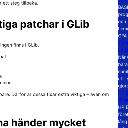
 ett steg tillbaka.
BASI
prog
tiga patchar i GLib
och 
hemd
GFA
Com
ngen finns i GLib.
i di
nat:
När 
bara
näml
ng
ett 
 minne
gjor
HP E
pare. Därför är dessa fixar extra viktiga – även om
före
HP E
före
na händer mycket
lång