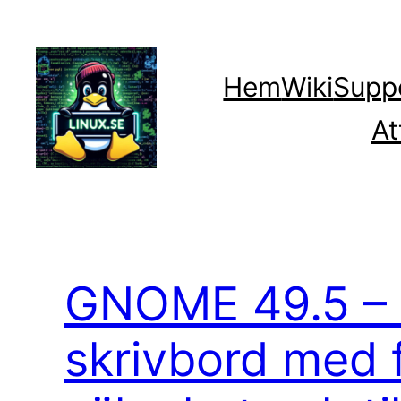
Hoppa
till
innehåll
Hem
Wiki
Supp
At
GNOME 49.5 – s
skrivbord med 