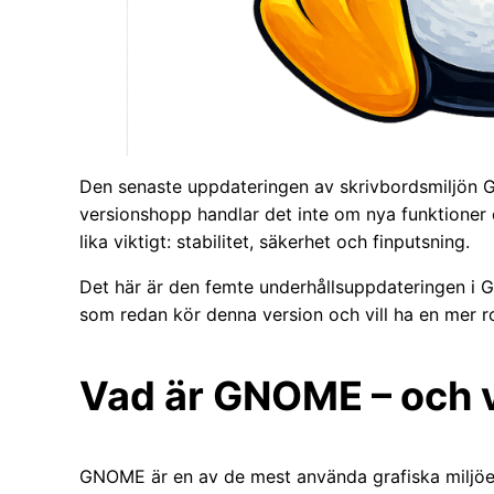
Den senaste uppdateringen av skrivbordsmiljön GNO
versionshopp handlar det inte om nya funktioner e
lika viktigt: stabilitet, säkerhet och finputsning.
Det här är den femte underhållsuppdateringen i G
som redan kör denna version och vill ha en mer r
Vad är GNOME – och va
GNOME är en av de mest använda grafiska miljöer