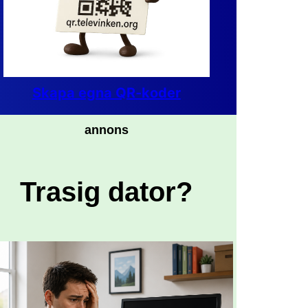
Skapa egna QR-koder
annons
Trasig dator?