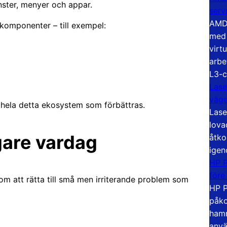
önster, menyer och appar.
serv
AMD 
omponenter – till exempel:
med 
virt
arbe
L3-c
Lase
väg
 hela detta ekosystem som förbättras.
Lase
lova
gare vardag
åtko
igen
HP P
före
m att rätta till små men irriterande problem som
HP P
påko
hamn
anvä