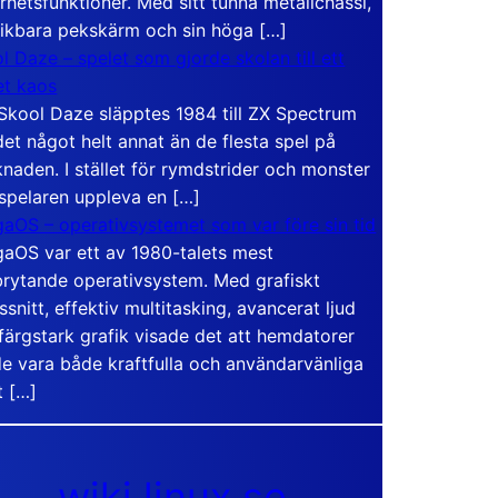
rhetsfunktioner. Med sitt tunna metallchassi,
vikbara pekskärm och sin höga […]
l Daze – spelet som gjorde skolan till ett
t kaos
Skool Daze släpptes 1984 till ZX Spectrum
det något helt annat än de flesta spel på
naden. I stället för rymdstrider och monster
 spelaren uppleva en […]
aOS – operativsystemet som var före sin tid
aOS var ett av 1980-talets mest
rytande operativsystem. Med grafiskt
ssnitt, effektiv multitasking, avancerat ljud
färgstark grafik visade det att hemdatorer
e vara både kraftfulla och användarvänliga
t […]
wiki.linux.se