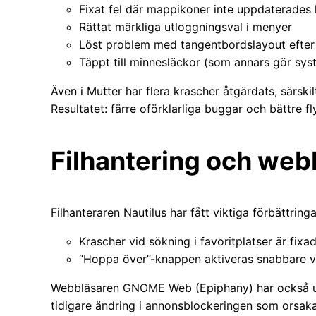
Fixat fel där mappikoner inte uppdaterades 
Rättat märkliga utloggningsval i menyer
Löst problem med tangentbordslayout efter
Täppt till minnesläckor (som annars gör sys
Även i Mutter har flera krascher åtgärdats, särski
Resultatet: färre oförklarliga buggar och bättre fly
Filhantering och webb
Filhanteraren Nautilus har fått viktiga förbättringa
Krascher vid sökning i favoritplatser är fixa
“Hoppa över”-knappen aktiveras snabbare vi
Webbläsaren GNOME Web (Epiphany) har också up
tidigare ändring i annonsblockeringen som orsak