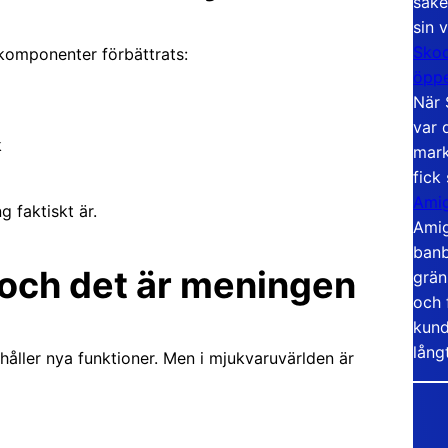
säke
sin 
Skoo
komponenter förbättrats:
öppe
När 
var 
k
mark
fick
Amig
g faktiskt är.
Amig
banb
 och det är meningen
grän
och 
kund
lång
ehåller nya funktioner. Men i mjukvaruvärlden är