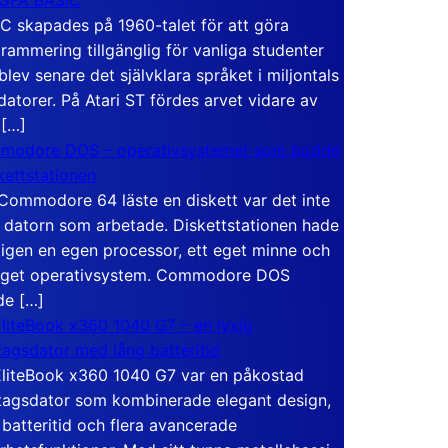
C skapades på 1960-talet för att göra
rammering tillgänglig för vanliga studenter
blev senare det självklara språket i miljontals
atorer. På Atari ST fördes arvet vidare av
 […]
modore DOS – operativsystemet som bodde
skettstationen
Commodore 64 läste en diskett var det inte
 datorn som arbetade. Diskettstationen hade
igen en egen processor, ett eget minne och
eget operativsystem. Commodore DOS
de […]
liteBook x360 1040 G7 – en lyxig
tagsdator med lång batteritid
liteBook x360 1040 G7 var en påkostad
tagsdator som kombinerade elegant design,
 batteritid och flera avancerade