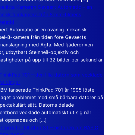
elåtta Kameran Gevaert Automatic – en
nisk filmkamera från 8 mm-filmens
hetstid
ert Automatic är en ovanlig mekanisk
el-8-kamera från tiden före Gevaerts
anslagning med Agfa. Med fjäderdriven
r, utbytbart Steinheil-objektiv och
hastigheter på upp till 32 bilder per sekund är
ThinkPad 701 – den lilla datorn som vecklade
ina vingar
IBM lanserade ThinkPad 701 år 1995 löste
taget problemet med små bärbara datorer på
spektakulärt sätt. Datorns delade
entbord vecklade automatiskt ut sig när
et öppnades och […]
 stordator till Atari ST – historien om BASIC
 GFA BASIC