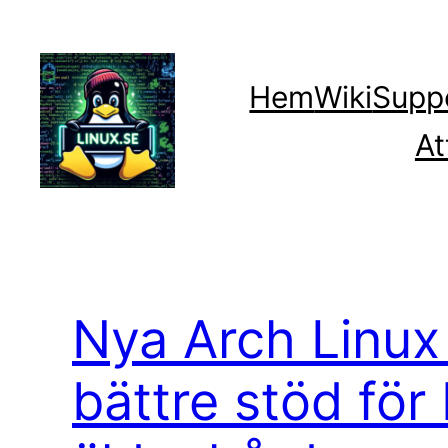
Hoppa
till
innehåll
Hem
Wiki
Supp
At
Nya Arch Linux 
bättre stöd för