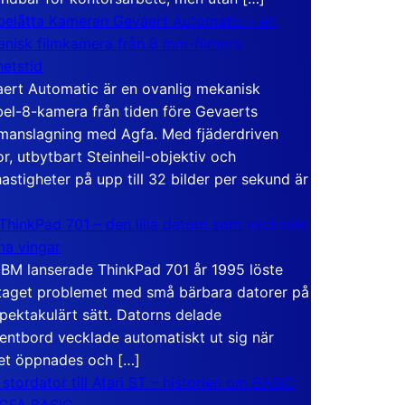
elåtta Kameran Gevaert Automatic – en
nisk filmkamera från 8 mm-filmens
hetstid
ert Automatic är en ovanlig mekanisk
el-8-kamera från tiden före Gevaerts
anslagning med Agfa. Med fjäderdriven
r, utbytbart Steinheil-objektiv och
hastigheter på upp till 32 bilder per sekund är
ThinkPad 701 – den lilla datorn som vecklade
ina vingar
IBM lanserade ThinkPad 701 år 1995 löste
taget problemet med små bärbara datorer på
spektakulärt sätt. Datorns delade
entbord vecklade automatiskt ut sig när
et öppnades och […]
 stordator till Atari ST – historien om BASIC
 GFA BASIC