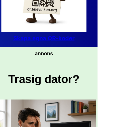
Skapa egna QR-koder
annons
Trasig dator?