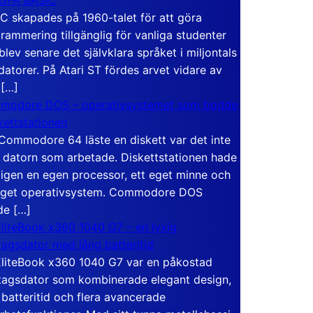
C skapades på 1960-talet för att göra
rammering tillgänglig för vanliga studenter
blev senare det självklara språket i miljontals
atorer. På Atari ST fördes arvet vidare av
 […]
modore DOS – operativsystemet som bodde
skettstationen
Commodore 64 läste en diskett var det inte
 datorn som arbetade. Diskettstationen hade
igen en egen processor, ett eget minne och
eget operativsystem. Commodore DOS
de […]
liteBook x360 1040 G7 – en lyxig
tagsdator med lång batteritid
liteBook x360 1040 G7 var en påkostad
tagsdator som kombinerade elegant design,
 batteritid och flera avancerade