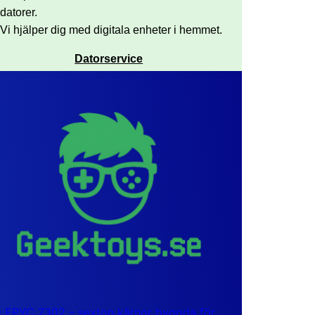
datorer.
Vi hjälper dig med digitala enheter i hemmet.
Datorservice
EPYC 7302 – sexton kärnor byggda för