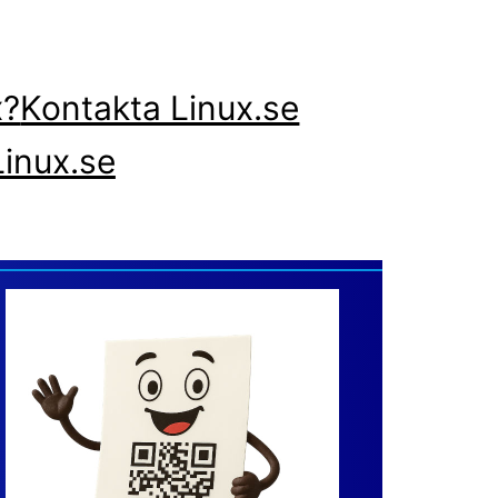
x?
Kontakta Linux.se
inux.se