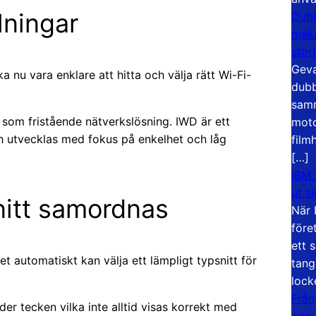
lningar
Dubb
meka
stor
Geva
a nu vara enklare att hitta och välja rätt Wi-Fi-
dubb
samm
som fristående nätverkslösning. IWD är ett
moto
ch utvecklas med fokus på enkelhet och låg
film
[…]
IBM 
ut s
nitt samordnas
När 
före
ett 
t automatiskt kan välja ett lämpligt typsnitt för
tang
lock
Från
der tecken vilka inte alltid visas korrekt med
och