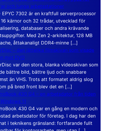
rar och tunga arbetsstationer
EPYC 7302 är en kraftfull serverprocessor
16 kärnor och 32 trådar, utvecklad för
ualisering, databaser och andra krävande
tsuppgifter. Med Zen 2-arkitektur, 128 MB
ache, åttakanaligt DDR4-minne […]
rDisc – den jättelika filmskivan som visade
en mot DVD
rDisc var den stora, blanka videoskivan som
de bättre bild, bättre ljud och snabbare
mst än VHS. Trots att formatet aldrig slog
om på bred front blev det en […]
roBook 430 G4 – en arbetsdator från tiden
 Windows 11
roBook 430 G4 var en gång en modern och
stad arbetsdator för företag. I dag har den
at i teknikens gränsland: fortfarande fullt
ndbar för kontorsarbete, men utan […]