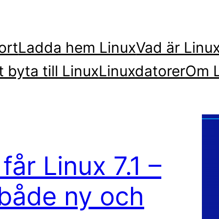
ort
Ladda hem Linux
Vad är Linu
t byta till Linux
Linuxdatorer
Om L
får Linux 7.1 –
 både ny och