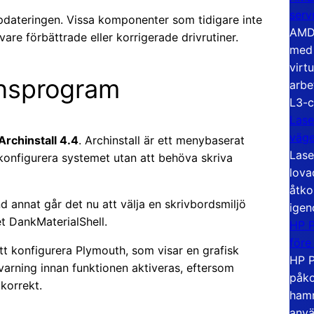
serv
pdateringen. Vissa komponenter som tidigare inte
AMD 
vare förbättrade eller korrigerade drivrutiner.
med 
virt
onsprogram
arbe
L3-c
Lase
väg
Archinstall 4.4
. Archinstall är ett menybaserat
Lase
konfigurera systemet utan att behöva skriva
lova
åtko
and annat går det nu att välja en skrivbordsmiljö
igen
t DankMaterialShell.
HP P
före
tt konfigurera Plymouth, som visar en grafisk
HP P
varning innan funktionen aktiveras, eftersom
påko
korrekt.
hamn
anvä