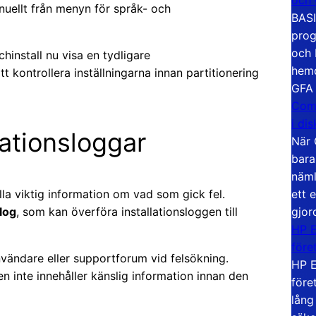
nuellt från menyn för språk- och
BASI
prog
och 
hinstall nu visa en tydligare
hemd
t kontrollera inställningarna innan partitionering
GFA
Com
i di
lationsloggar
När 
bara
näml
ett 
lla viktig information om vad som gick fel.
gjor
log
, som kan överföra installationsloggen till
HP E
före
vändare eller supportforum vid felsökning.
HP E
en inte innehåller känslig information innan den
före
lång