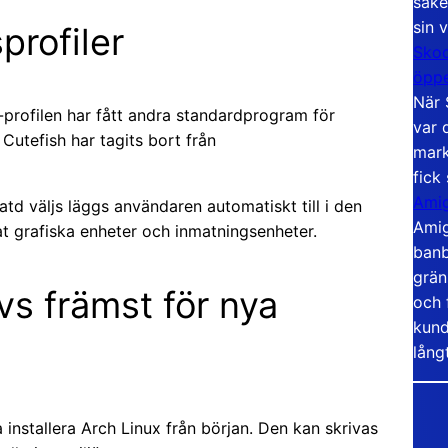
säke
sin 
profiler
Skoo
öppe
När 
e-profilen har fått andra standardprogram för
var 
Cutefish har tagits bort från
mark
fick
Amig
atd väljs läggs användaren automatiskt till i den
Amig
at grafiska enheter och inmatningsenheter.
banb
grän
övs främst för nya
och 
kund
lång
installera Arch Linux från början. Den kan skrivas