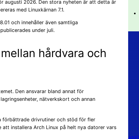
för augusti 2026. Den stora nyheten är att detta är
vereras med Linuxkärnan 7.1.
08.01 och innehåller även samtliga
ublicerades under juli.
 mellan hårdvara och
temet. Den ansvarar bland annat för
lagringsenheter, nätverkskort och annan
 förbättrade drivrutiner och stöd för fler
 att installera Arch Linux på helt nya datorer vars
AMD 