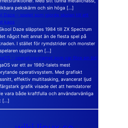
rhetsfunktioner. Med sitt tunna metallchassi,
vikbara pekskärm och sin höga […]
l Daze – spelet som gjorde skolan till ett
t kaos
Skool Daze släpptes 1984 till ZX Spectrum
det något helt annat än de flesta spel på
naden. I stället för rymdstrider och monster
 spelaren uppleva en […]
aOS – operativsystemet som var före sin tid
aOS var ett av 1980-talets mest
rytande operativsystem. Med grafiskt
ssnitt, effektiv multitasking, avancerat ljud
färgstark grafik visade det att hemdatorer
e vara både kraftfulla och användarvänliga
t […]
wiki.linux.se