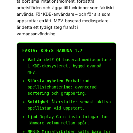
ta bort små irritationsmoment, förbättra
arbetsflöden och lägga till funktioner som faktiskt
används. För KDE-användare – och för alla som
uppskattar en lätt, MPV-baserad mediaspelare –
är detta ett tydligt steg framåt i
vardagsanvändning.
FAKTA: KDE:S HARUNA 1.7
Vad är det?
Qt-baserad mediaspelare
i KDE-ekosystemet, byggd ovanpå
MPV.
Största nyheten
Förbättrad
spellistehantering: avancerad
sortering och gruppering.
Smidighet
Återställer senast aktiva
spellistan vid uppstart.
Ljud
Replay Gain-inställningar för
jämnare volym mellan spår.
MPRIS
Miniatyrbilder sätts bara för