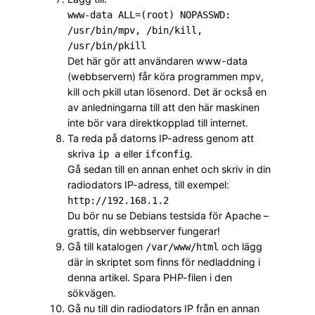
www-data ALL=(root) NOPASSWD:
/usr/bin/mpv, /bin/kill,
/usr/bin/pkill
Det här gör att användaren www-data
(webbservern) får köra programmen mpv,
kill och pkill utan lösenord. Det är också en
av anledningarna till att den här maskinen
inte bör vara direktkopplad till internet.
Ta reda på datorns IP-adress genom att
skriva
eller
.
ip a
ifconfig
Gå sedan till en annan enhet och skriv in din
radiodators IP-adress, till exempel:
http://192.168.1.2
Du bör nu se Debians testsida för Apache –
grattis, din webbserver fungerar!
Gå till katalogen
och lägg
/var/www/html
där in skriptet som finns för nedladdning i
denna artikel. Spara PHP-filen i den
sökvägen.
Gå nu till din radiodators IP från en annan