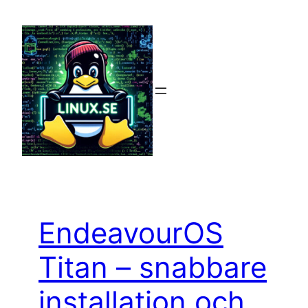
Hoppa
till
innehåll
EndeavourOS
Titan – snabbare
installation och