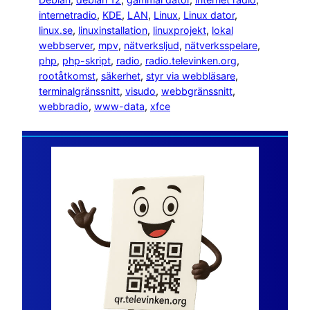
internetradio
, 
KDE
, 
LAN
, 
Linux
, 
Linux dator
, 
linux.se
, 
linuxinstallation
, 
linuxprojekt
, 
lokal
webbserver
, 
mpv
, 
nätverksljud
, 
nätverksspelare
, 
php
, 
php-skript
, 
radio
, 
radio.televinken.org
, 
rootåtkomst
, 
säkerhet
, 
styr via webbläsare
, 
terminalgränssnitt
, 
visudo
, 
webbgränssnitt
, 
webbradio
, 
www-data
, 
xfce