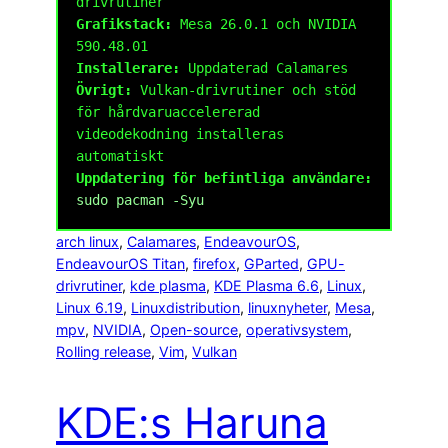
drivrutiner
Grafikstack:
Mesa 26.0.1 och NVIDIA
590.48.01
Installerare:
Uppdaterad Calamares
Övrigt:
Vulkan-drivrutiner och stöd
för hårdvaruaccelererad
videodekodning installeras
automatiskt
Uppdatering för befintliga användare:
sudo pacman -Syu
arch linux
, 
Calamares
, 
EndeavourOS
, 
EndeavourOS Titan
, 
firefox
, 
GParted
, 
GPU-
drivrutiner
, 
kde plasma
, 
KDE Plasma 6.6
, 
Linux
, 
Linux 6.19
, 
Linuxdistribution
, 
linuxnyheter
, 
Mesa
, 
mpv
, 
NVIDIA
, 
Open-source
, 
operativsystem
, 
Rolling release
, 
Vim
, 
Vulkan
KDE:s Haruna