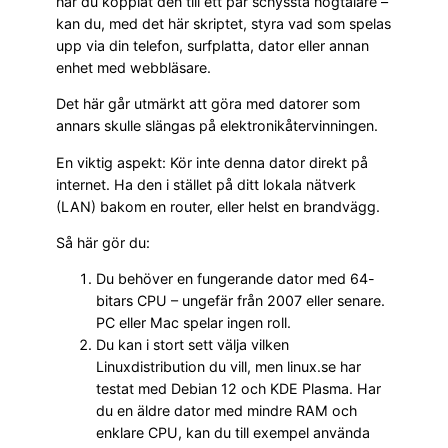
har du kopplat den till ett par schyssta högtalare –
kan du, med det här skriptet, styra vad som spelas
upp via din telefon, surfplatta, dator eller annan
enhet med webbläsare.
Det här går utmärkt att göra med datorer som
annars skulle slängas på elektronikåtervinningen.
En viktig aspekt: Kör inte denna dator direkt på
internet. Ha den i stället på ditt lokala nätverk
(LAN) bakom en router, eller helst en brandvägg.
Så här gör du:
Du behöver en fungerande dator med 64-
bitars CPU – ungefär från 2007 eller senare.
PC eller Mac spelar ingen roll.
Du kan i stort sett välja vilken
Linuxdistribution du vill, men linux.se har
testat med Debian 12 och KDE Plasma. Har
du en äldre dator med mindre RAM och
enklare CPU, kan du till exempel använda