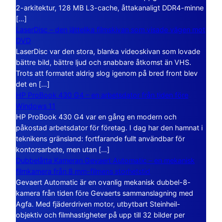
2-arkitektur, 128 MB L3-cache, åttakanaligt DDR4-minne
[…]
LaserDisc – den jättelika filmskivan som visade vägen mot
DVD
LaserDisc var den stora, blanka videoskivan som lovade
bättre bild, bättre ljud och snabbare åtkomst än VHS.
Trots att formatet aldrig slog igenom på bred front blev
det en […]
HP ProBook 430 G4 – en arbetsdator från tiden före
Windows 11
HP ProBook 430 G4 var en gång en modern och
påkostad arbetsdator för företag. I dag har den hamnat i
teknikens gränsland: fortfarande fullt användbar för
kontorsarbete, men utan […]
Dubbelåtta Kameran Gevaert Automatic – en mekanisk
filmkamera från 8 mm-filmens storhetstid
Gevaert Automatic är en ovanlig mekanisk dubbel-8-
kamera från tiden före Gevaerts sammanslagning med
Agfa. Med fjäderdriven motor, utbytbart Steinheil-
objektiv och filmhastigheter på upp till 32 bilder per