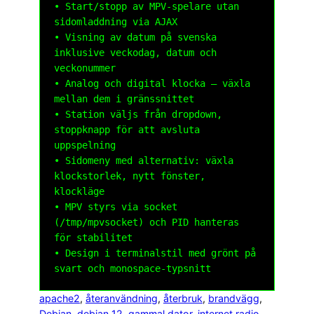
• Start/stopp av MPV-spelare utan 
sidomladdning via AJAX

• Visning av datum på svenska 
inklusive veckodag, datum och 
veckonummer

• Analog och digital klocka – växla 
mellan dem i gränssnittet

• Station väljs från dropdown, 
stoppknapp för att avsluta 
uppspelning

• Sidomeny med alternativ: växla 
klockstorlek, nytt fönster, 
klockläge

• MPV styrs via socket 
(/tmp/mpvsocket) och PID hanteras 
för stabilitet

• Design i terminalstil med grönt på 
apache2
, 
återanvändning
, 
återbruk
, 
brandvägg
, 
Debian
, 
debian 12
, 
gammal dator
, 
internet radio
, 