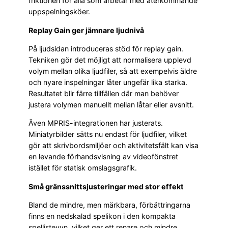
friktionen för alla som arbetar med återkommande
uppspelningsköer.
Replay Gain ger jämnare ljudnivå
På ljudsidan introduceras stöd för replay gain.
Tekniken gör det möjligt att normalisera upplevd
volym mellan olika ljudfiler, så att exempelvis äldre
och nyare inspelningar låter ungefär lika starka.
Resultatet blir färre tillfällen där man behöver
justera volymen manuellt mellan låtar eller avsnitt.
Även MPRIS-integrationen har justerats.
Miniatyrbilder sätts nu endast för ljudfiler, vilket
gör att skrivbordsmiljöer och aktivitetsfält kan visa
en levande förhandsvisning av videofönstret
istället för statisk omslagsgrafik.
Små gränssnittsjusteringar med stor effekt
Bland de mindre, men märkbara, förbättringarna
finns en nedskalad spelikon i den kompakta
spellistevyn, vilket ger ett renare och mindre