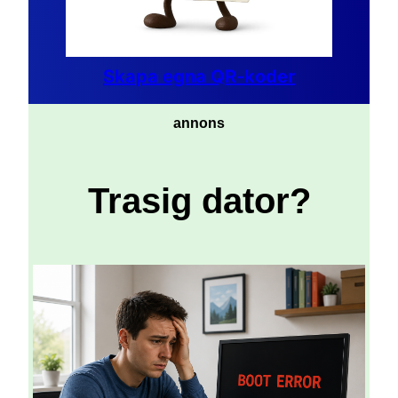
Skapa egna QR-koder
annons
Trasig dator?