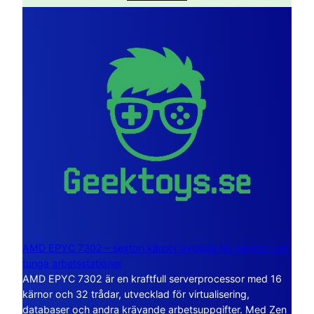
AMD EPYC 7302 – sexton kärnor byggda för servrar och
tunga arbetsstationer
AMD EPYC 7302 är en kraftfull serverprocessor med 16
kärnor och 32 trådar, utvecklad för virtualisering,
databaser och andra krävande arbetsuppgifter. Med Zen