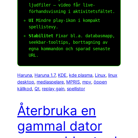
ljudfiler – video får live-
förhandsvisning i aktivitetsfältet.
UI
Mindre play-ikon i kompakt
spellistevy.
Stabilitet
Fixar bl.a. databasmapp,
seekbar-tooltips, borttagning av
egna kommandon och sparad senaste
URL.
Haruna
, 
Haruna 1.7
, 
KDE
, 
kde plasma
, 
Linux
, 
linux
desktop
, 
mediaspelare
, 
MPRIS
, 
mpv
, 
öppen
källkod
, 
Qt
, 
replay gain
, 
spellistor
Återbruka en
gammal dator