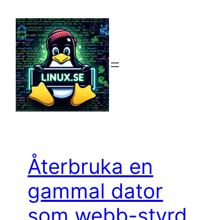
Hoppa
till
innehåll
Återbruka en
gammal dator
som webb-styrd