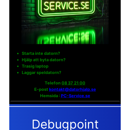
Starta inte datorn?
Hjälp att byta datorn?
Trasig laptop
Laggar speldatorn?
Telefon
08 37 21 00
E-post
kontakt@datorhjalp.se
Hemsida :
PC-Service.se
Debugpoint