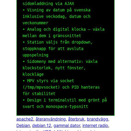
sidomladdning via AJAX

• Visning av datum på svenska 
inklusive veckodag, datum och 
veckonummer

• Analog och digital klocka – växla 
mellan dem i gränssnittet

• Station väljs från dropdown, 
stoppknapp för att avsluta 
uppspelning

• Sidomeny med alternativ: växla 
klockstorlek, nytt fönster, 
klockläge

• MPV styrs via socket 
(/tmp/mpvsocket) och PID hanteras 
för stabilitet

• Design i terminalstil med grönt på 
apache2
, 
återanvändning
, 
återbruk
, 
brandvägg
, 
Debian
, 
debian 12
, 
gammal dator
, 
internet radio
, 