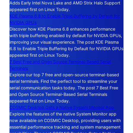
Adds Early Intel Nova Lake and AMD Strix Halo Support
appeared first on Linux Today.
KDE Plasma 6.8 to Enable Triple Buffering by Default for
NVIDIA GPUs
Discover how KDE Plasma 6.8 enhances performance
with triple buffering enabled by default for NVIDIA GPUs,
improving your visual experience. The post KDE Plasma
6.8 to Enable Triple Buffering by Default for NVIDIA GPUs
appeared first on Linux Today.
7 Best Free and Open Source Terminal-Based Serial
Terminals
Explore our top 7 free and open-source terminal-based
serial terminals. Find the perfect tool to streamline your
serial communication tasks today. The post 7 Best Free
and Open Source Terminal-Based Serial Terminals
appeared first on Linux Today.
COSMIC Desktop Gets a Native System Monitor App
Explore the features of the native System Monitor app
now available on COSMIC Desktop, providing users with
essential performance tracking and system management