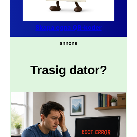
Skapa egna QR-koder
annons
Trasig dator?