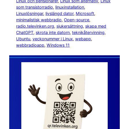
Linux och pensionärer
, 
Linux som alternativ
, 
Linux
som transistorradio
, 
linuxinstallation
, 
Linuxlösningar
, 
livslängd dator
, 
Microsoft
, 
minimalistisk webbradio
, 
Open-source
, 
radio.televinken.org
, 
sjukersättning
, 
skapa med
ChatGPT
, 
skrota inte datorn
, 
teknikåtervinning
, 
Ubuntu
, 
veckonummer i Linux
, 
webapp
, 
webbradioapp
, 
Windows 11