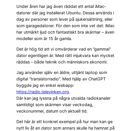
Under åren har jag även räddat ett antal iMac-
datorer där jag installerat Ubuntu. Dessa används i
dag av personer som lever på sjukersättning, eller
som garagedatorer. För den som inte vet det: iMac
har utmärkt ljud och fantastiskt bra skärmar – även
modeller som är 15 år gamla.
Det är hög tid att vi omvärderar vad en ”gammal”
dator egentligen är. Med rätt mjukvara kan mycket
räddas – både teknik och människors ekonomi.
Jag använder själv en äldre, uttjänt laptop som
digital ”transistorradio”. Med hjälp av ChatGPT
byggde jag en enkel webapp:
https://
radio
.televinken.org
.
Där kan jag lyssna på några utvalda radiokanaler
samtidigt som skärmen visar veckodag,
veckonummer, datum och aktuell tid.
Det här är ett konkret exempel på hur man kan ge
nytt liv åt en dator som annars skulle ha hamnat på