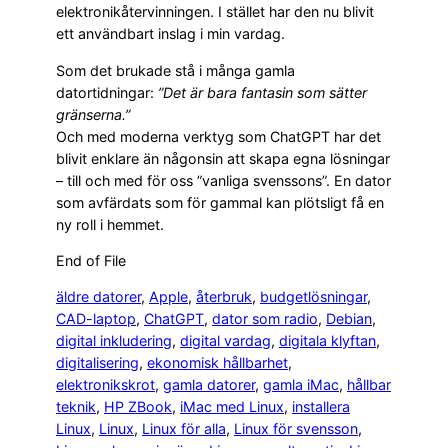
elektronikåtervinningen. I stället har den nu blivit
ett användbart inslag i min vardag.
Som det brukade stå i många gamla
datortidningar:
”Det är bara fantasin som sätter
gränserna.”
Och med moderna verktyg som ChatGPT har det
blivit enklare än någonsin att skapa egna lösningar
– till och med för oss ”vanliga svenssons”. En dator
som avfärdats som för gammal kan plötsligt få en
ny roll i hemmet.
End of File
äldre datorer
, 
Apple
, 
återbruk
, 
budgetlösningar
, 
CAD-laptop
, 
ChatGPT
, 
dator som radio
, 
Debian
, 
digital inkludering
, 
digital vardag
, 
digitala klyftan
, 
digitalisering
, 
ekonomisk hållbarhet
, 
elektronikskrot
, 
gamla datorer
, 
gamla iMac
, 
hållbar
teknik
, 
HP ZBook
, 
iMac med Linux
, 
installera
Linux
, 
Linux
, 
Linux för alla
, 
Linux för svensson
, 