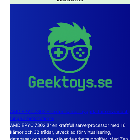
AMD EPYC 7302 – sexton kärnor byggda för servrar och
tunga arbetsstationer
AMD EPYC 7302 är en kraftfull serverprocessor med 16
kärnor och 32 trådar, utvecklad för virtualisering,
databaser och andra krävande arbetsuppgifter. Med Zen