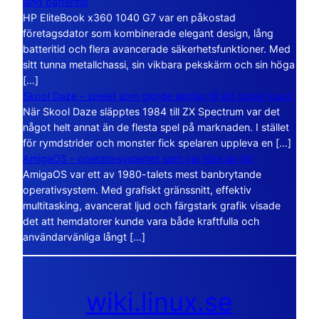
lång batteritid
HP EliteBook x360 1040 G7 var en påkostad
företagsdator som kombinerade elegant design, lång
batteritid och flera avancerade säkerhetsfunktioner. Med
sitt tunna metallchassi, sin vikbara pekskärm och sin höga
[…]
Skool Daze – spelet som gjorde skolan till ett öppet kaos
När Skool Daze släpptes 1984 till ZX Spectrum var det
något helt annat än de flesta spel på marknaden. I stället
för rymdstrider och monster fick spelaren uppleva en […]
AmigaOS – operativsystemet som var före sin tid
AmigaOS var ett av 1980-talets mest banbrytande
operativsystem. Med grafiskt gränssnitt, effektiv
multitasking, avancerat ljud och färgstark grafik visade
det att hemdatorer kunde vara både kraftfulla och
användarvänliga långt […]
wiki.linux.se