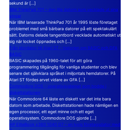
sekund är […]
IBM ThinkPad 701 – den lilla datorn som vecklade ut sina
vingar
När IBM lanserade ThinkPad 701 år 1995 löste företaget
problemet med små bärbara datorer på ett spektakulärt
sätt. Datorns delade tangentbord vecklade automatiskt ut
sig när locket öppnades och […]
Från stordator till Atari ST – historien om BASIC och GFA
BASIC
BASIC skapades på 1960-talet för att göra
programmering tillgänglig för vanliga studenter och blev
senare det självklara språket i miljontals hemdatorer. På
Atari ST fördes arvet vidare av GFA […]
Commodore DOS – operativsystemet som bodde i
diskettstationen
När Commodore 64 läste en diskett var det inte bara
datorn som arbetade. Diskettstationen hade nämligen en
egen processor, ett eget minne och ett eget
operativsystem. Commodore DOS gjorde […]
HP EliteBook x360 1040 G7 – en lyxig företagsdator med