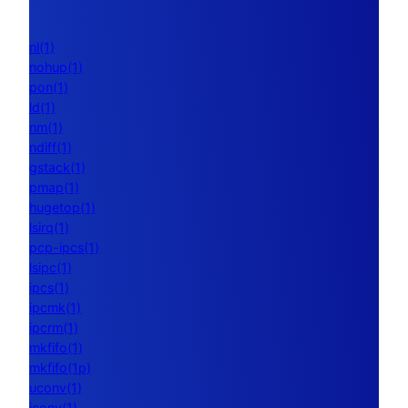
nl(1)
nohup(1)
pon(1)
ld(1)
nm(1)
ndiff(1)
gstack(1)
pmap(1)
hugetop(1)
lsirq(1)
pcp-ipcs(1)
lsipc(1)
ipcs(1)
ipcmk(1)
ipcrm(1)
mkfifo(1)
mkfifo(1p)
uconv(1)
iconv(1)