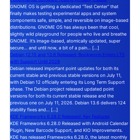
GNOME OS is getting a dedicated “Test Center” that
finally makes testing experimental apps and system
components safe, simple, and reversible on image-based
distributions. GNOME OS has always been that cool,
slightly wild playground for people who live and breathe
GNOME. It’s image-based, atomically updated, super
secure… and until now, a bit of a pain… […]
Debian 12.15 and 13.6 Released: Bookworm Enters LTS
with Support Until 2028
Debian released important point updates for both its
current stable and previous stable versions on July 11,
with Debian 12 officially entering its Long Term Support
phase. The Debian project released updated point
versions for both its current stable release and the
previous one on July 11, 2026. Debian 13.6 delivers 124
stability fixes and… […]
KDE Frameworks 6.28.0 Released: Key Features
KDE Frameworks 6.28.0 Released with Android Calendar
Plugin, New Barcode Support, and KIO Improvements.
KDE has released Frameworks 6.28.0, the latest monthly