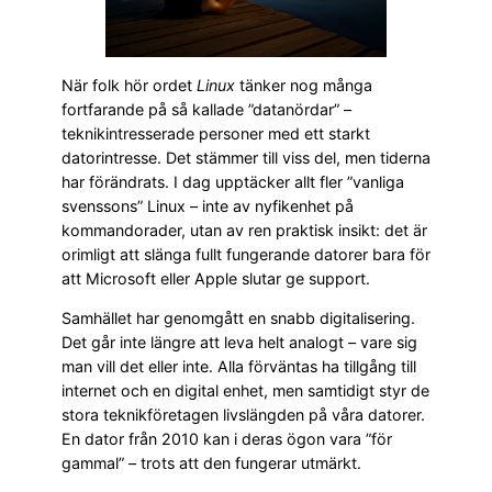
När folk hör ordet
Linux
tänker nog många
fortfarande på så kallade ”datanördar” –
teknikintresserade personer med ett starkt
datorintresse. Det stämmer till viss del, men tiderna
har förändrats. I dag upptäcker allt fler ”vanliga
svenssons” Linux – inte av nyfikenhet på
kommandorader, utan av ren praktisk insikt: det är
orimligt att slänga fullt fungerande datorer bara för
att Microsoft eller Apple slutar ge support.
Samhället har genomgått en snabb digitalisering.
Det går inte längre att leva helt analogt – vare sig
man vill det eller inte. Alla förväntas ha tillgång till
internet och en digital enhet, men samtidigt styr de
stora teknikföretagen livslängden på våra datorer.
En dator från 2010 kan i deras ögon vara ”för
gammal” – trots att den fungerar utmärkt.