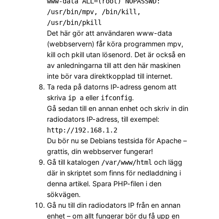
www-data ALL=(root) NOPASSWD:
/usr/bin/mpv, /bin/kill,
/usr/bin/pkill
Det här gör att användaren www-data
(webbservern) får köra programmen mpv,
kill och pkill utan lösenord. Det är också en
av anledningarna till att den här maskinen
inte bör vara direktkopplad till internet.
Ta reda på datorns IP-adress genom att
skriva
eller
.
ip a
ifconfig
Gå sedan till en annan enhet och skriv in din
radiodators IP-adress, till exempel:
http://192.168.1.2
Du bör nu se Debians testsida för Apache –
grattis, din webbserver fungerar!
Gå till katalogen
och lägg
/var/www/html
där in skriptet som finns för nedladdning i
denna artikel. Spara PHP-filen i den
sökvägen.
Gå nu till din radiodators IP från en annan
enhet – om allt fungerar bör du få upp en