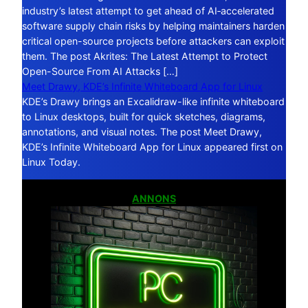
industry’s latest attempt to get ahead of AI‑accelerated
software supply chain risks by helping maintainers harden
critical open-source projects before attackers can exploit
them. The post Akrites: The Latest Attempt to Protect
Open-Source From AI Attacks […]
Meet Drawy, KDE’s Infinite Whiteboard App for Linux
KDE’s Drawy brings an Excalidraw-like infinite whiteboard
to Linux desktops, built for quick sketches, diagrams,
annotations, and visual notes. The post Meet Drawy,
KDE’s Infinite Whiteboard App for Linux appeared first on
Linux Today.
ANNONS