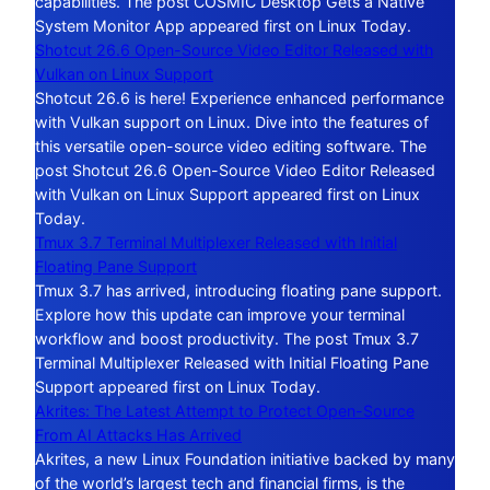
capabilities. The post COSMIC Desktop Gets a Native
System Monitor App appeared first on Linux Today.
Shotcut 26.6 Open-Source Video Editor Released with
Vulkan on Linux Support
Shotcut 26.6 is here! Experience enhanced performance
with Vulkan support on Linux. Dive into the features of
this versatile open-source video editing software. The
post Shotcut 26.6 Open-Source Video Editor Released
with Vulkan on Linux Support appeared first on Linux
Today.
Tmux 3.7 Terminal Multiplexer Released with Initial
Floating Pane Support
Tmux 3.7 has arrived, introducing floating pane support.
Explore how this update can improve your terminal
workflow and boost productivity. The post Tmux 3.7
Terminal Multiplexer Released with Initial Floating Pane
Support appeared first on Linux Today.
Akrites: The Latest Attempt to Protect Open-Source
From AI Attacks Has Arrived
Akrites, a new Linux Foundation initiative backed by many
of the world’s largest tech and financial firms, is the