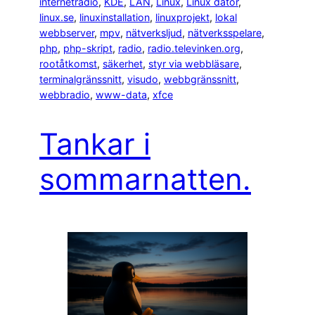
internetradio
, 
KDE
, 
LAN
, 
Linux
, 
Linux dator
, 
linux.se
, 
linuxinstallation
, 
linuxprojekt
, 
lokal
webbserver
, 
mpv
, 
nätverksljud
, 
nätverksspelare
, 
php
, 
php-skript
, 
radio
, 
radio.televinken.org
, 
rootåtkomst
, 
säkerhet
, 
styr via webbläsare
, 
terminalgränssnitt
, 
visudo
, 
webbgränssnitt
, 
webbradio
, 
www-data
, 
xfce
Tankar i
sommarnatten.