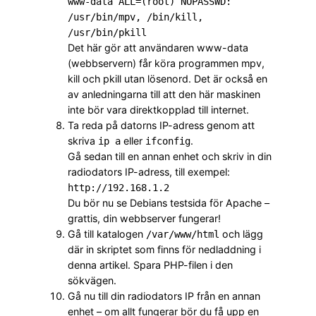
www-data ALL=(root) NOPASSWD:
/usr/bin/mpv, /bin/kill,
/usr/bin/pkill
Det här gör att användaren www-data
(webbservern) får köra programmen mpv,
kill och pkill utan lösenord. Det är också en
av anledningarna till att den här maskinen
inte bör vara direktkopplad till internet.
Ta reda på datorns IP-adress genom att
skriva
eller
.
ip a
ifconfig
Gå sedan till en annan enhet och skriv in din
radiodators IP-adress, till exempel:
http://192.168.1.2
Du bör nu se Debians testsida för Apache –
grattis, din webbserver fungerar!
Gå till katalogen
och lägg
/var/www/html
där in skriptet som finns för nedladdning i
denna artikel. Spara PHP-filen i den
sökvägen.
Gå nu till din radiodators IP från en annan
enhet – om allt fungerar bör du få upp en