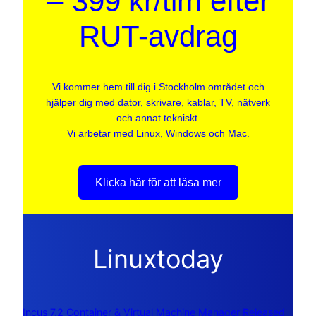
– 399 kr/tim efter
RUT-avdrag
Vi kommer hem till dig i Stockholm området och
hjälper dig med dator, skrivare, kablar, TV, nätverk
och annat tekniskt.
Vi arbetar med Linux, Windows och Mac.
Klicka här för att läsa mer
Linuxtoday
Incus 7.2 Container & Virtual Machine Manager Released