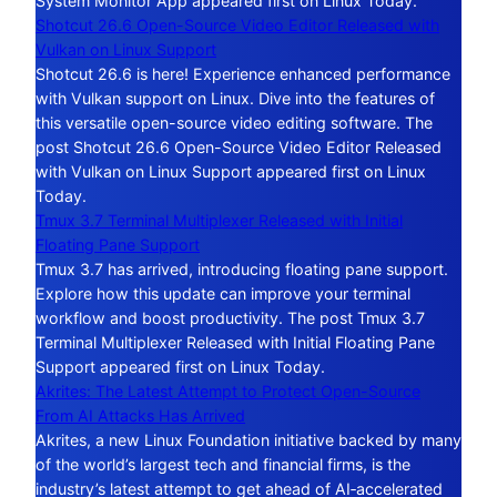
System Monitor App appeared first on Linux Today.
Shotcut 26.6 Open-Source Video Editor Released with
Vulkan on Linux Support
Shotcut 26.6 is here! Experience enhanced performance
with Vulkan support on Linux. Dive into the features of
this versatile open-source video editing software. The
post Shotcut 26.6 Open-Source Video Editor Released
with Vulkan on Linux Support appeared first on Linux
Today.
Tmux 3.7 Terminal Multiplexer Released with Initial
Floating Pane Support
Tmux 3.7 has arrived, introducing floating pane support.
Explore how this update can improve your terminal
workflow and boost productivity. The post Tmux 3.7
Terminal Multiplexer Released with Initial Floating Pane
Support appeared first on Linux Today.
Akrites: The Latest Attempt to Protect Open-Source
From AI Attacks Has Arrived
Akrites, a new Linux Foundation initiative backed by many
of the world’s largest tech and financial firms, is the
industry’s latest attempt to get ahead of AI‑accelerated