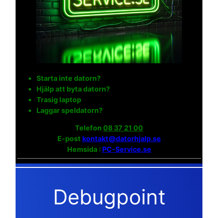
Starta inte datorn?
Hjälp att byta datorn?
Trasig laptop
Laggar speldatorn?
Telefon
08 37 21 00
E-post
kontakt@datorhjalp.se
Hemsida :
PC-Service.se
Debugpoint