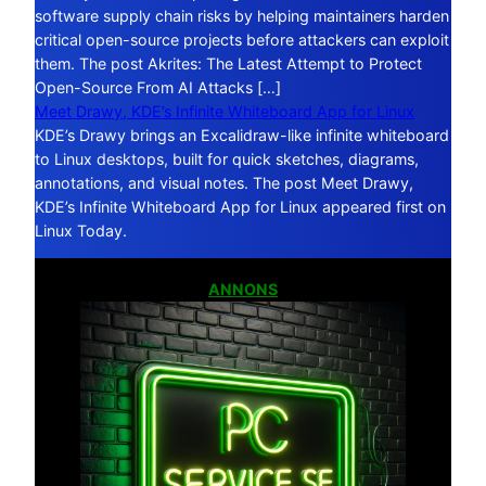
software supply chain risks by helping maintainers harden
critical open-source projects before attackers can exploit
them. The post Akrites: The Latest Attempt to Protect
Open-Source From AI Attacks […]
Meet Drawy, KDE’s Infinite Whiteboard App for Linux
KDE’s Drawy brings an Excalidraw-like infinite whiteboard
to Linux desktops, built for quick sketches, diagrams,
annotations, and visual notes. The post Meet Drawy,
KDE’s Infinite Whiteboard App for Linux appeared first on
Linux Today.
ANNONS