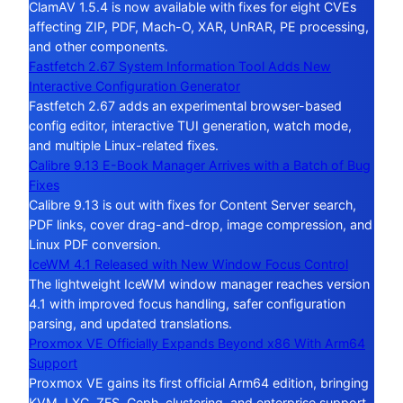
ClamAV 1.5.4 is now available with fixes for eight CVEs
affecting ZIP, PDF, Mach-O, XAR, UnRAR, PE processing,
and other components.
Fastfetch 2.67 System Information Tool Adds New
Interactive Configuration Generator
Fastfetch 2.67 adds an experimental browser-based
config editor, interactive TUI generation, watch mode,
and multiple Linux-related fixes.
Calibre 9.13 E-Book Manager Arrives with a Batch of Bug
Fixes
Calibre 9.13 is out with fixes for Content Server search,
PDF links, cover drag-and-drop, image compression, and
Linux PDF conversion.
IceWM 4.1 Released with New Window Focus Control
The lightweight IceWM window manager reaches version
4.1 with improved focus handling, safer configuration
parsing, and updated translations.
Proxmox VE Officially Expands Beyond x86 With Arm64
Support
Proxmox VE gains its first official Arm64 edition, bringing
KVM, LXC, ZFS, Ceph, clustering, and enterprise support