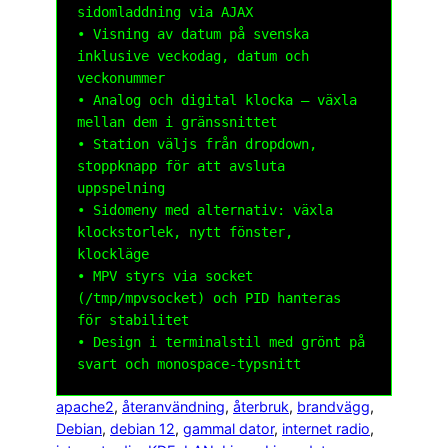
sidomladdning via AJAX

• Visning av datum på svenska 
inklusive veckodag, datum och 
veckonummer

• Analog och digital klocka – växla 
mellan dem i gränssnittet

• Station väljs från dropdown, 
stoppknapp för att avsluta 
uppspelning

• Sidomeny med alternativ: växla 
klockstorlek, nytt fönster, 
klockläge

• MPV styrs via socket 
(/tmp/mpvsocket) och PID hanteras 
för stabilitet

• Design i terminalstil med grönt på 
apache2
, 
återanvändning
, 
återbruk
, 
brandvägg
, 
Debian
, 
debian 12
, 
gammal dator
, 
internet radio
, 