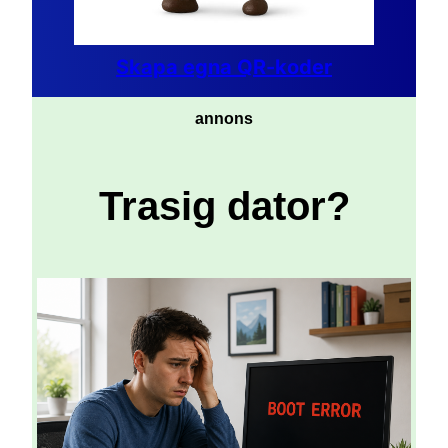
Skapa egna QR-koder
annons
Trasig dator?