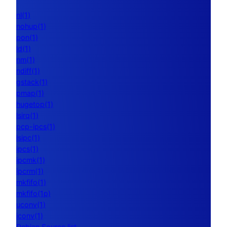
nl(1)
nohup(1)
pon(1)
ld(1)
nm(1)
ndiff(1)
gstack(1)
pmap(1)
hugetop(1)
lsirq(1)
pcp-ipcs(1)
lsipc(1)
ipcs(1)
ipcmk(1)
ipcrm(1)
mkfifo(1)
mkfifo(1p)
uconv(1)
iconv(1)
Debian Source list