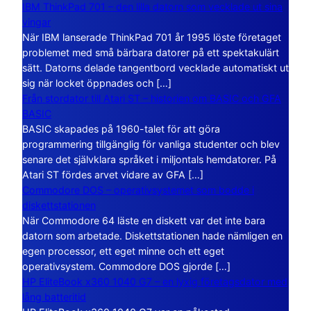
IBM ThinkPad 701 – den lilla datorn som vecklade ut sina
vingar
När IBM lanserade ThinkPad 701 år 1995 löste företaget
problemet med små bärbara datorer på ett spektakulärt
sätt. Datorns delade tangentbord vecklade automatiskt ut
sig när locket öppnades och […]
Från stordator till Atari ST – historien om BASIC och GFA
BASIC
BASIC skapades på 1960-talet för att göra
programmering tillgänglig för vanliga studenter och blev
senare det självklara språket i miljontals hemdatorer. På
Atari ST fördes arvet vidare av GFA […]
Commodore DOS – operativsystemet som bodde i
diskettstationen
När Commodore 64 läste en diskett var det inte bara
datorn som arbetade. Diskettstationen hade nämligen en
egen processor, ett eget minne och ett eget
operativsystem. Commodore DOS gjorde […]
HP EliteBook x360 1040 G7 – en lyxig företagsdator med
lång batteritid