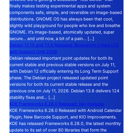
finally makes testing experimental apps and system
components safe, simple, and reversible on image-based
distributions. GNOME OS has always been that cool,
slightly wild playground for people who live and breathe
GNOME. It’s image-based, atomically updated, super
secure… and until now, a bit of a pain… […]
Debian 12.15 and 13.6 Released: Bookworm Enters LTS
with Support Until 2028
Debian released important point updates for both its
current stable and previous stable versions on July 11,
with Debian 12 officially entering its Long Term Support
phase. The Debian project released updated point
versions for both its current stable release and the
previous one on July 11, 2026. Debian 13.6 delivers 124
stability fixes and… […]
KDE Frameworks 6.28.0 Released: Key Features
KDE Frameworks 6.28.0 Released with Android Calendar
Plugin, New Barcode Support, and KIO Improvements.
KDE has released Frameworks 6.28.0, the latest monthly
update to its set of over 80 libraries that form the