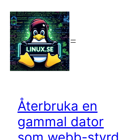
Hoppa
till
innehåll
Återbruka en
gammal dator
som webb-styrd