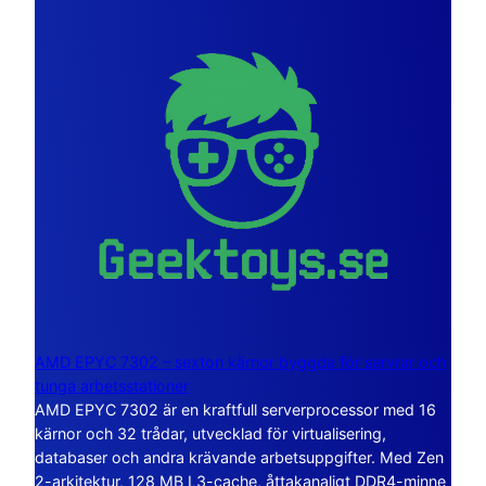
AMD EPYC 7302 – sexton kärnor byggda för servrar och
tunga arbetsstationer
AMD EPYC 7302 är en kraftfull serverprocessor med 16
kärnor och 32 trådar, utvecklad för virtualisering,
databaser och andra krävande arbetsuppgifter. Med Zen
2-arkitektur, 128 MB L3-cache, åttakanaligt DDR4-minne