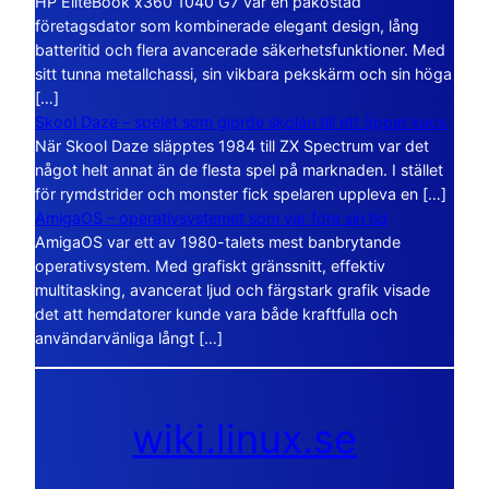
HP EliteBook x360 1040 G7 var en påkostad
företagsdator som kombinerade elegant design, lång
batteritid och flera avancerade säkerhetsfunktioner. Med
sitt tunna metallchassi, sin vikbara pekskärm och sin höga
[…]
Skool Daze – spelet som gjorde skolan till ett öppet kaos
När Skool Daze släpptes 1984 till ZX Spectrum var det
något helt annat än de flesta spel på marknaden. I stället
för rymdstrider och monster fick spelaren uppleva en […]
AmigaOS – operativsystemet som var före sin tid
AmigaOS var ett av 1980-talets mest banbrytande
operativsystem. Med grafiskt gränssnitt, effektiv
multitasking, avancerat ljud och färgstark grafik visade
det att hemdatorer kunde vara både kraftfulla och
användarvänliga långt […]
wiki.linux.se