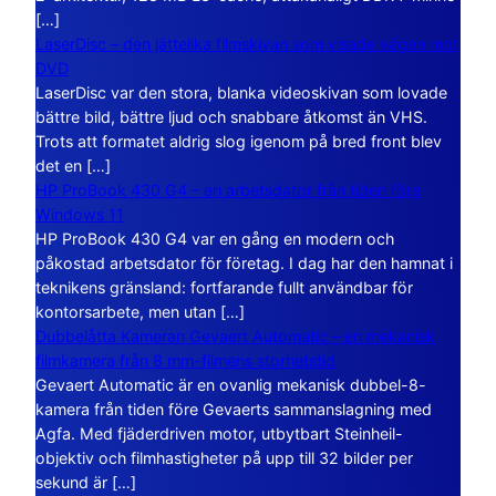
[…]
LaserDisc – den jättelika filmskivan som visade vägen mot
DVD
LaserDisc var den stora, blanka videoskivan som lovade
bättre bild, bättre ljud och snabbare åtkomst än VHS.
Trots att formatet aldrig slog igenom på bred front blev
det en […]
HP ProBook 430 G4 – en arbetsdator från tiden före
Windows 11
HP ProBook 430 G4 var en gång en modern och
påkostad arbetsdator för företag. I dag har den hamnat i
teknikens gränsland: fortfarande fullt användbar för
kontorsarbete, men utan […]
Dubbelåtta Kameran Gevaert Automatic – en mekanisk
filmkamera från 8 mm-filmens storhetstid
Gevaert Automatic är en ovanlig mekanisk dubbel-8-
kamera från tiden före Gevaerts sammanslagning med
Agfa. Med fjäderdriven motor, utbytbart Steinheil-
objektiv och filmhastigheter på upp till 32 bilder per
sekund är […]