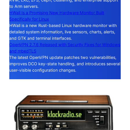
to Arm servers.
HWall Is a Promising New Hardware Monitor Built
Specifically for Linux
HWall is a new Rust-based Linux hardware monitor with
detailed system information, live sensors, charts, alerts,
and GTK and terminal interfaces.
OpenVPN 2.7.6 Released with Security Fixes for Windows
and mbedTLS
The latest OpenVPN update patches two vulnerabilities,
improves DCO key-state handling, and introduces several
user-visible configuration changes.