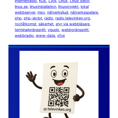
internetradio
, 
KDE
, 
LAN
, 
Linux
, 
Linux dator
, 
linux.se
, 
linuxinstallation
, 
linuxprojekt
, 
lokal
webbserver
, 
mpv
, 
nätverksljud
, 
nätverksspelare
, 
php
, 
php-skript
, 
radio
, 
radio.televinken.org
, 
rootåtkomst
, 
säkerhet
, 
styr via webbläsare
, 
terminalgränssnitt
, 
visudo
, 
webbgränssnitt
, 
webbradio
, 
www-data
, 
xfce