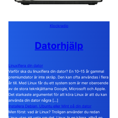
Klockradio
Datorhjälp
Linuxifiera din dator
Varför ska du linuxifiera din dator? En 10–15 år gammal
premiumdator är inte skräp. Den kan ofta användas i flera
år till. Med Linux får du ett system som är mer oberoende
av de stora teknikjättarna Google, Microsoft och Apple.
Det starkaste argumentet för att köra Linux är att du kan
använda din dator några […]
Installera Debian, Ubuntu eller Mint på din dator
Men först: vad är Linux? Troligen använder du redan
Linux utan att veta om det. Linux är en kärna, alltså en