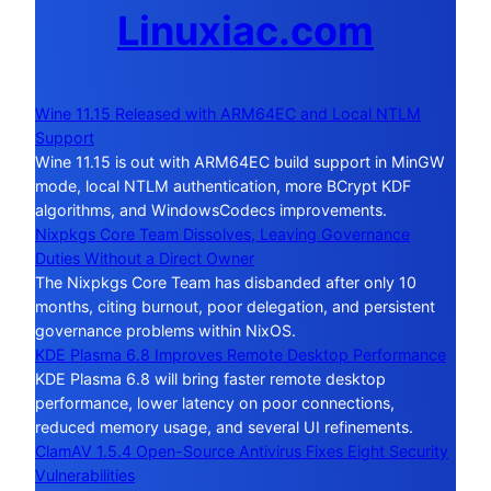
Linuxiac.com
Wine 11.15 Released with ARM64EC and Local NTLM
Support
Wine 11.15 is out with ARM64EC build support in MinGW
mode, local NTLM authentication, more BCrypt KDF
algorithms, and WindowsCodecs improvements.
Nixpkgs Core Team Dissolves, Leaving Governance
Duties Without a Direct Owner
The Nixpkgs Core Team has disbanded after only 10
months, citing burnout, poor delegation, and persistent
governance problems within NixOS.
KDE Plasma 6.8 Improves Remote Desktop Performance
KDE Plasma 6.8 will bring faster remote desktop
performance, lower latency on poor connections,
reduced memory usage, and several UI refinements.
ClamAV 1.5.4 Open-Source Antivirus Fixes Eight Security
Vulnerabilities