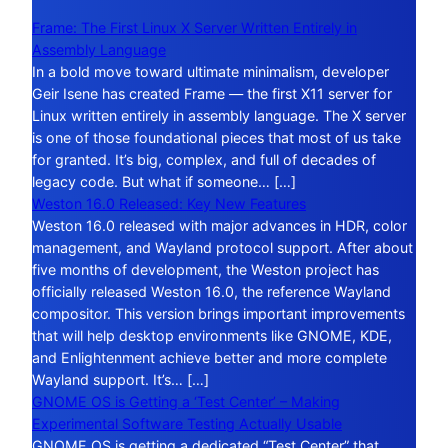
Frame: The First Linux X Server Written Entirely in
Assembly Language
In a bold move toward ultimate minimalism, developer
Geir Isene has created Frame — the first X11 server for
Linux written entirely in assembly language. The X server
is one of those foundational pieces that most of us take
for granted. It’s big, complex, and full of decades of
legacy code. But what if someone… […]
Weston 16.0 Released: Key New Features
Weston 16.0 released with major advances in HDR, color
management, and Wayland protocol support. After about
five months of development, the Weston project has
officially released Weston 16.0, the reference Wayland
compositor. This version brings important improvements
that will help desktop environments like GNOME, KDE,
and Enlightenment achieve better and more complete
Wayland support. It’s… […]
GNOME OS is Getting a ‘Test Center’ – Making
Experimental Software Testing Actually Usable
GNOME OS is getting a dedicated “Test Center” that