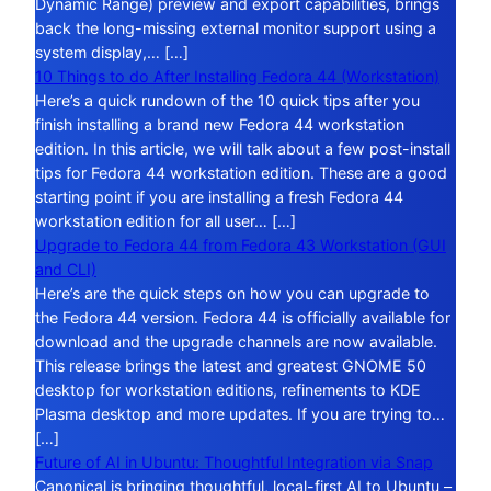
Dynamic Range) preview and export capabilities, brings
back the long-missing external monitor support using a
system display,… […]
10 Things to do After Installing Fedora 44 (Workstation)
Here’s a quick rundown of the 10 quick tips after you
finish installing a brand new Fedora 44 workstation
edition. In this article, we will talk about a few post-install
tips for Fedora 44 workstation edition. These are a good
starting point if you are installing a fresh Fedora 44
workstation edition for all user… […]
Upgrade to Fedora 44 from Fedora 43 Workstation (GUI
and CLI)
Here’s are the quick steps on how you can upgrade to
the Fedora 44 version. Fedora 44 is officially available for
download and the upgrade channels are now available.
This release brings the latest and greatest GNOME 50
desktop for workstation editions, refinements to KDE
Plasma desktop and more updates. If you are trying to…
[…]
Future of AI in Ubuntu: Thoughtful Integration via Snap
Canonical is bringing thoughtful, local-first AI to Ubuntu –