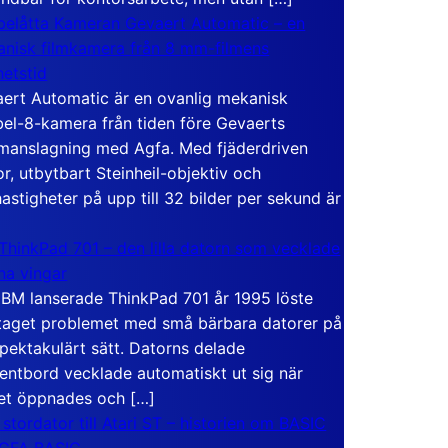
elåtta Kameran Gevaert Automatic – en
nisk filmkamera från 8 mm-filmens
hetstid
ert Automatic är en ovanlig mekanisk
el-8-kamera från tiden före Gevaerts
anslagning med Agfa. Med fjäderdriven
r, utbytbart Steinheil-objektiv och
hastigheter på upp till 32 bilder per sekund är
ThinkPad 701 – den lilla datorn som vecklade
ina vingar
IBM lanserade ThinkPad 701 år 1995 löste
taget problemet med små bärbara datorer på
spektakulärt sätt. Datorns delade
entbord vecklade automatiskt ut sig när
et öppnades och […]
 stordator till Atari ST – historien om BASIC
 GFA BASIC