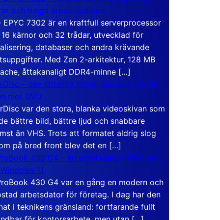
rar och tunga arbetsstationer
EPYC 7302 är en kraftfull serverprocessor
16 kärnor och 32 trådar, utvecklad för
ualisering, databaser och andra krävande
tsuppgifter. Med Zen 2-arkitektur, 128 MB
ache, åttakanaligt DDR4-minne […]
rDisc – den jättelika filmskivan som visade
en mot DVD
rDisc var den stora, blanka videoskivan som
de bättre bild, bättre ljud och snabbare
mst än VHS. Trots att formatet aldrig slog
om på bred front blev det en […]
roBook 430 G4 – en arbetsdator från tiden
 Windows 11
roBook 430 G4 var en gång en modern och
stad arbetsdator för företag. I dag har den
at i teknikens gränsland: fortfarande fullt
ndbar för kontorsarbete, men utan […]