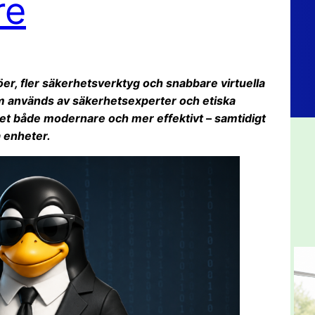
re
öer, fler säkerhetsverktyg och snabbare virtuella
m används av säkerhetsexperter och etiska
et både modernare och mer effektivt – samtidigt
a enheter.