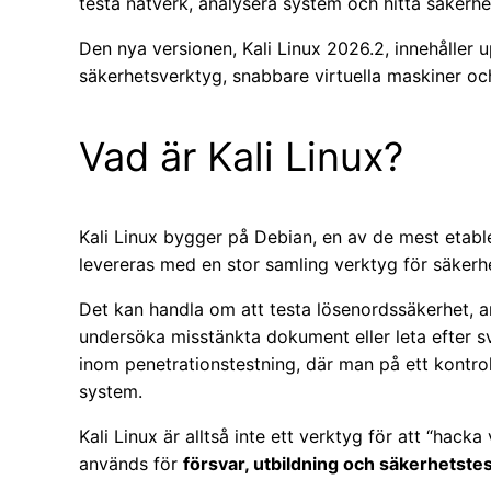
testa nätverk, analysera system och hitta säkerhe
Den nya versionen, Kali Linux 2026.2, innehåller 
säkerhetsverktyg, snabbare virtuella maskiner och
Vad är Kali Linux?
Kali Linux bygger på Debian, en av de mest etabler
levereras med en stor samling verktyg för säkerh
Det kan handla om att testa lösenordssäkerhet, an
undersöka misstänkta dokument eller leta efter sv
inom penetrationstestning, där man på ett kontrolle
system.
Kali Linux är alltså inte ett verktyg för att “hack
används för
försvar, utbildning och säkerhetste