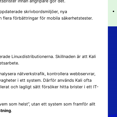
tsbrister innan angripare gör det.
uppdaterade skrivbordsmiljöer, nya
 flera förbättringar för mobila säkerhetstester.
ade Linuxdistributionerna. Skillnaden är att Kali
etsarbete.
alysera nätverkstrafik, kontrollera webbservrar,
agheter i ett system. Därför används Kali ofta
rat och lagligt sätt försöker hitta brister i ett IT-
a vem som helst”, utan ett system som framför allt
stning
.
AMD 