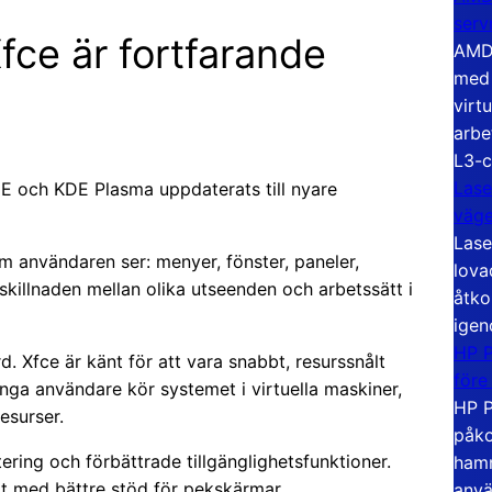
serv
fce är fortfarande
AMD 
med 
virt
arbe
L3-c
Lase
ME och KDE Plasma uppdaterats till nyare
väg
Lase
om användaren ser: menyer, fönster, paneler,
lova
 skillnaden mellan olika utseenden och arbetssätt i
åtko
igen
HP P
. Xfce är känt för att vara snabbt, resurssnålt
före
ånga användare kör systemet i virtuella maskiner,
HP P
resurser.
påko
ring och förbättrade tillgänglighetsfunktioner.
hamn
at med bättre stöd för pekskärmar,
anvä