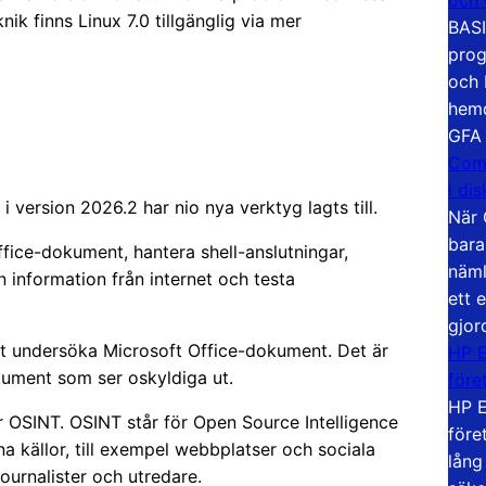
nik finns Linux 7.0 tillgänglig via mer
BASI
prog
och 
hemd
GFA
Com
i di
i version 2026.2 har nio nya verktyg lagts till.
När 
bara
ffice-dokument, hantera shell-anslutningar,
näml
information från internet och testa
ett 
gjor
tt undersöka Microsoft Office-dokument. Det är
HP E
okument som ser oskyldiga ut.
före
HP E
ör OSINT. OSINT står för Open Source Intelligence
före
a källor, till exempel webbplatser och sociala
lång
ournalister och utredare.