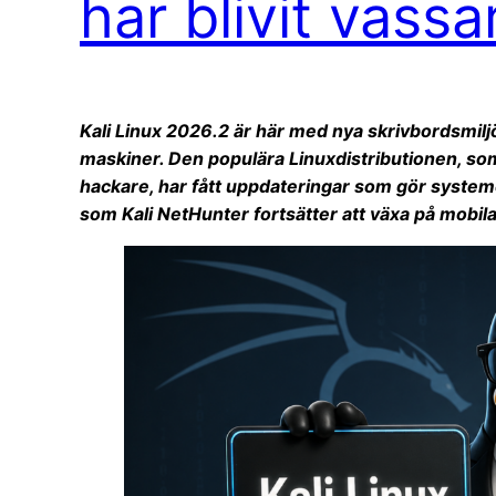
har blivit vassa
Kali Linux 2026.2 är här med nya skrivbordsmilj
maskiner. Den populära Linuxdistributionen, so
hackare, har fått uppdateringar som gör system
som Kali NetHunter fortsätter att växa på mobil