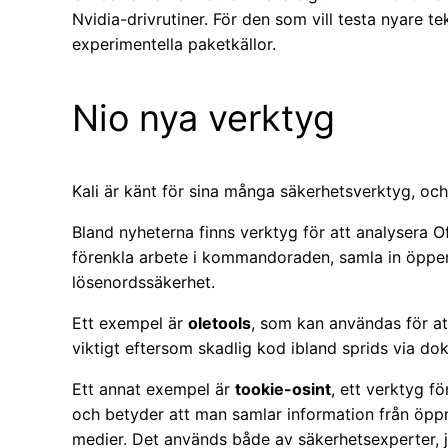
Nvidia-drivrutiner. För den som vill testa nyare tek
experimentella paketkällor.
Nio nya verktyg
Kali är känt för sina många säkerhetsverktyg, och 
Bland nyheterna finns verktyg för att analysera O
förenkla arbete i kommandoraden, samla in öppen 
lösenordssäkerhet.
Ett exempel är
oletools
, som kan användas för a
viktigt eftersom skadlig kod ibland sprids via d
Ett annat exempel är
tookie-osint
, ett verktyg f
och betyder att man samlar information från öppn
medier. Det används både av säkerhetsexperter, j