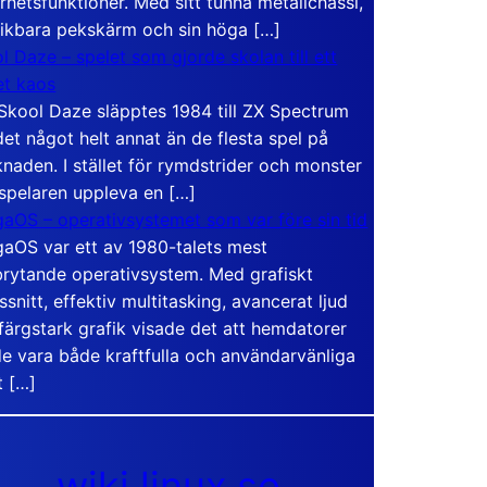
rhetsfunktioner. Med sitt tunna metallchassi,
vikbara pekskärm och sin höga […]
l Daze – spelet som gjorde skolan till ett
t kaos
Skool Daze släpptes 1984 till ZX Spectrum
det något helt annat än de flesta spel på
naden. I stället för rymdstrider och monster
 spelaren uppleva en […]
aOS – operativsystemet som var före sin tid
aOS var ett av 1980-talets mest
rytande operativsystem. Med grafiskt
ssnitt, effektiv multitasking, avancerat ljud
färgstark grafik visade det att hemdatorer
e vara både kraftfulla och användarvänliga
t […]
wiki.linux.se