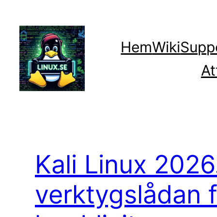
Hoppa
till
innehåll
Hem
Wiki
Supp
At
Kali Linux 2026
verktygslådan f