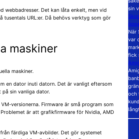
säke
sin 
ed webbadresser. Det kan låta enkelt, men vid
Skoo
å tusentals URL:er. Då behövs verktyg som gör
öppe
När 
var 
lla maskiner
mark
fick
Amig
Amig
uella maskiner.
banb
om en dator inuti datorn. Det är vanligt eftersom
grän
t på sin vanliga dator.
och 
kund
 i VM-versionerna. Firmware är små program som
lång
 Problemet är att grafikfirmware för Nvidia, AMD
 från färdiga VM-avbilder. Det gör systemet