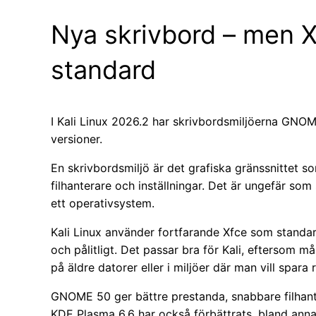
Nya skrivbord – men X
standard
I Kali Linux 2026.2 har skrivbordsmiljöerna GNO
versioner.
En skrivbordsmiljö är det grafiska gränssnittet s
filhanterare och inställningar. Det är ungefär som
ett operativsystem.
Kali Linux använder fortfarande Xfce som standard
och pålitligt. Det passar bra för Kali, eftersom m
på äldre datorer eller i miljöer där man vill spara 
GNOME 50 ger bättre prestanda, snabbare filhante
KDE Plasma 6.6 har också förbättrats, bland ann