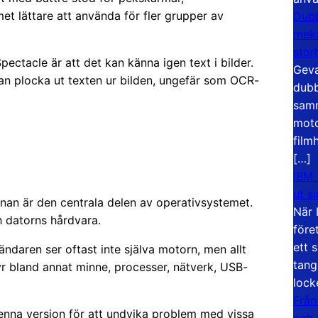
t lättare att använda för fler grupper av
Dubb
meka
stor
ctacle är att det kan känna igen text i bilder.
Geva
an plocka ut texten ur bilden, ungefär som OCR-
dubb
samm
moto
film
[…]
IBM 
ut s
rnan är den centrala delen av operativsystemet.
När 
 datorns hårdvara.
före
ett 
ndaren ser oftast inte själva motorn, men allt
tang
yr bland annat minne, processer, nätverk, USB-
lock
Från
i denna version för att undvika problem med vissa
och