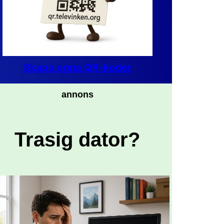
Skapa egna QR-koder
annons
Trasig dator?