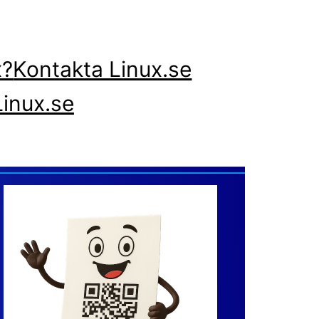
x?
Kontakta Linux.se
inux.se