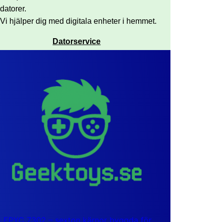
datorer.
Vi hjälper dig med digitala enheter i hemmet.
Datorservice
EPYC 7302 – sexton kärnor byggda för