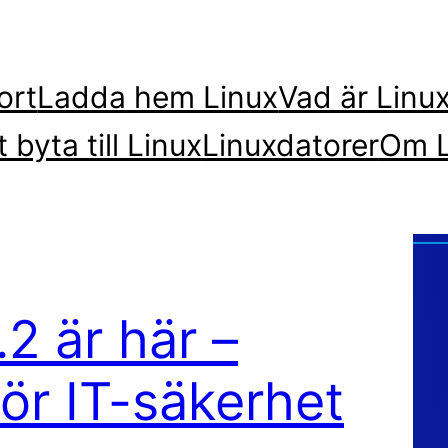
ort
Ladda hem Linux
Vad är Linu
t byta till Linux
Linuxdatorer
Om L
.2 är här –
ör IT-säkerhet