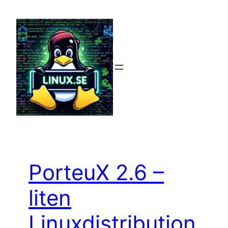
Hoppa
till
innehåll
PorteuX 2.6 –
liten
Linuxdistribution