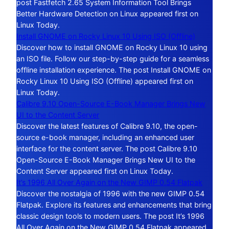
post Fastfetch 2.65 System Information Tool Brings
Better Hardware Detection on Linux appeared first on
Linux Today.
Install GNOME on Rocky Linux 10 Using ISO (Offline)
Discover how to install GNOME on Rocky Linux 10 using
an ISO file. Follow our step-by-step guide for a seamless
offline installation experience. The post Install GNOME on
Rocky Linux 10 Using ISO (Offline) appeared first on
Linux Today.
Calibre 9.10 Open-Source E-Book Manager Brings New
UI to the Content Server
Discover the latest features of Calibre 9.10, the open-
source e-book manager, including an enhanced user
interface for the content server. The post Calibre 9.10
Open-Source E-Book Manager Brings New UI to the
Content Server appeared first on Linux Today.
It’s 1996 All Over Again on the New GIMP 0.54 Flatpak
Discover the nostalgia of 1996 with the new GIMP 0.54
Flatpak. Explore its features and enhancements that bring
classic design tools to modern users. The post It’s 1996
All Over Again on the New GIMP 0.54 Flatpak appeared