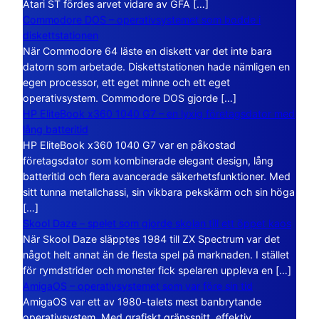
Atari ST fördes arvet vidare av GFA […]
Commodore DOS – operativsystemet som bodde i
diskettstationen
När Commodore 64 läste en diskett var det inte bara
datorn som arbetade. Diskettstationen hade nämligen en
egen processor, ett eget minne och ett eget
operativsystem. Commodore DOS gjorde […]
HP EliteBook x360 1040 G7 – en lyxig företagsdator med
lång batteritid
HP EliteBook x360 1040 G7 var en påkostad
företagsdator som kombinerade elegant design, lång
batteritid och flera avancerade säkerhetsfunktioner. Med
sitt tunna metallchassi, sin vikbara pekskärm och sin höga
[…]
Skool Daze – spelet som gjorde skolan till ett öppet kaos
När Skool Daze släpptes 1984 till ZX Spectrum var det
något helt annat än de flesta spel på marknaden. I stället
för rymdstrider och monster fick spelaren uppleva en […]
AmigaOS – operativsystemet som var före sin tid
AmigaOS var ett av 1980-talets mest banbrytande
operativsystem. Med grafiskt gränssnitt, effektiv