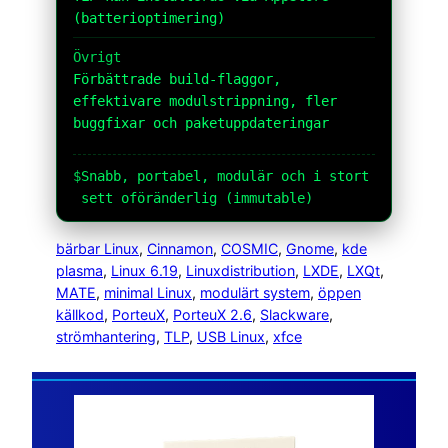
(batterioptimering)
Övrigt
Förbättrade build-flaggor,
effektivare modulstrippning, fler
buggfixar och paketuppdateringar
$
Snabb, portabel, modulär och i stort
sett oföränderlig (immutable)
bärbar Linux
, 
Cinnamon
, 
COSMIC
, 
Gnome
, 
kde
plasma
, 
Linux 6.19
, 
Linuxdistribution
, 
LXDE
, 
LXQt
, 
MATE
, 
minimal Linux
, 
modulärt system
, 
öppen
källkod
, 
PorteuX
, 
PorteuX 2.6
, 
Slackware
, 
strömhantering
, 
TLP
, 
USB Linux
, 
xfce