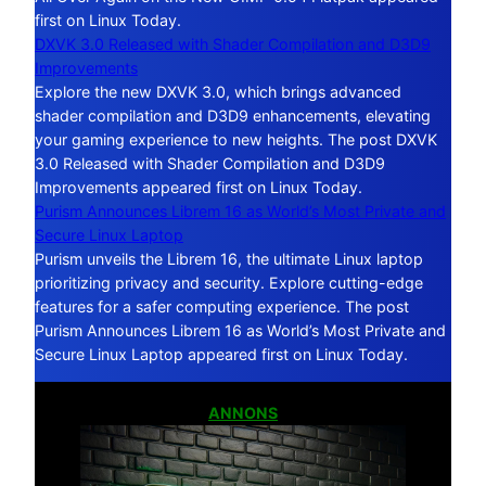
first on Linux Today.
DXVK 3.0 Released with Shader Compilation and D3D9
Improvements
Explore the new DXVK 3.0, which brings advanced
shader compilation and D3D9 enhancements, elevating
your gaming experience to new heights. The post DXVK
3.0 Released with Shader Compilation and D3D9
Improvements appeared first on Linux Today.
Purism Announces Librem 16 as World’s Most Private and
Secure Linux Laptop
Purism unveils the Librem 16, the ultimate Linux laptop
prioritizing privacy and security. Explore cutting-edge
features for a safer computing experience. The post
Purism Announces Librem 16 as World’s Most Private and
Secure Linux Laptop appeared first on Linux Today.
ANNONS