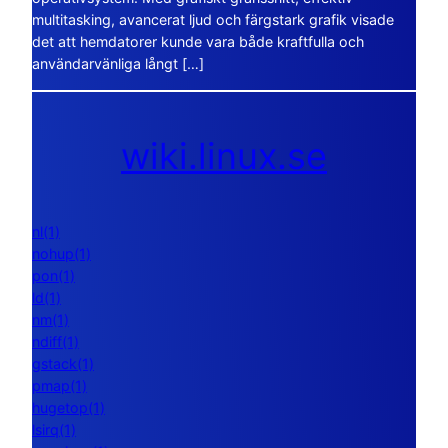
multitasking, avancerat ljud och färgstark grafik visade
det att hemdatorer kunde vara både kraftfulla och
användarvänliga långt […]
wiki.linux.se
nl(1)
nohup(1)
pon(1)
ld(1)
nm(1)
ndiff(1)
gstack(1)
pmap(1)
hugetop(1)
lsirq(1)