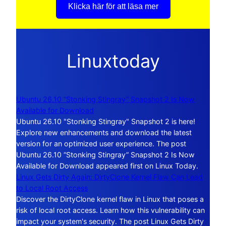
Klicka här för att läsa mer
Linuxtoday
Ubuntu 26.10 “Stonking Stingray” Snapshot 2 Is Now
Available for Download
Ubuntu 26.10 "Stonking Stingray" Snapshot 2 is here!
Explore new enhancements and download the latest
version for an optimized user experience. The post
Ubuntu 26.10 “Stonking Stingray” Snapshot 2 Is Now
Available for Download appeared first on Linux Today.
Linux Gets Dirty Again: DirtyClone Kernel Flaw Can Lead
to Local Root Access
Discover the DirtyClone kernel flaw in Linux that poses a
risk of local root access. Learn how this vulnerability can
impact your system's security. The post Linux Gets Dirty