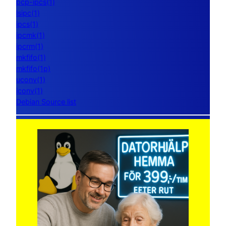
pcp-ipcs(1)
lsipc(1)
ipcs(1)
ipcmk(1)
ipcrm(1)
mkfifo(1)
mkfifo(1p)
uconv(1)
iconv(1)
Debian Source list