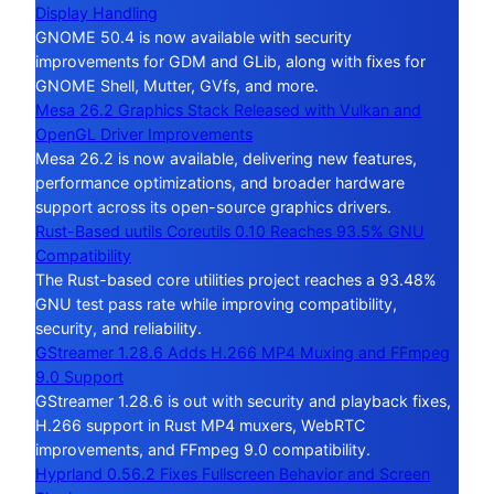
Display Handling
GNOME 50.4 is now available with security
improvements for GDM and GLib, along with fixes for
GNOME Shell, Mutter, GVfs, and more.
Mesa 26.2 Graphics Stack Released with Vulkan and
OpenGL Driver Improvements
Mesa 26.2 is now available, delivering new features,
performance optimizations, and broader hardware
support across its open-source graphics drivers.
Rust-Based uutils Coreutils 0.10 Reaches 93.5% GNU
Compatibility
The Rust-based core utilities project reaches a 93.48%
GNU test pass rate while improving compatibility,
security, and reliability.
GStreamer 1.28.6 Adds H.266 MP4 Muxing and FFmpeg
9.0 Support
GStreamer 1.28.6 is out with security and playback fixes,
H.266 support in Rust MP4 muxers, WebRTC
improvements, and FFmpeg 9.0 compatibility.
Hyprland 0.56.2 Fixes Fullscreen Behavior and Screen