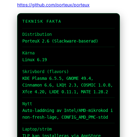
https://github.com/porteux/porteux
TEKNISK FAKTA
Distribution
PorteuX 2.6 (Slackware-baserad)
Kärna
Linux 6.19
Skrivbord (flavors)
KDE Plasma 6.5.5, GNOME 49.4,
Cinnamon 6.6, LXQt 2.3, COSMIC 1.0.8,
Xfce 4.20, LXDE 0.11.1, MATE 1.28.2
Nytt
Auto-laddning av Intel/AMD-mikrokod i
non-fresh-läge, CONFIG_AMD_PMC-stöd
Laptop/ström
TLP kan installeras via AppStore