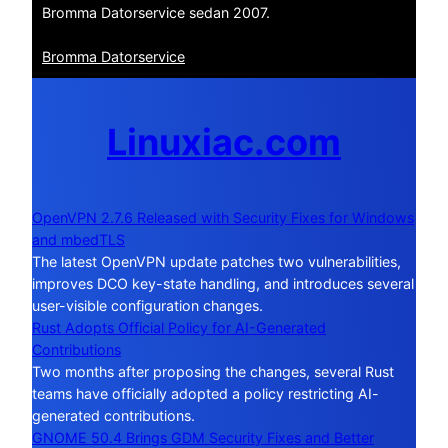
Bromma Datorservice sedan 2007.
Bromma Datorservice
Linuxiac.com
OpenVPN 2.7.6 Released with Security Fixes for Windows
and mbedTLS
The latest OpenVPN update patches two vulnerabilities,
improves DCO key-state handling, and introduces several
user-visible configuration changes.
Rust Adopts Official Policy for AI-Generated
Contributions
Two months after proposing the changes, several Rust
teams have officially adopted a policy restricting AI-
generated contributions.
GNOME 50.4 Brings GDM Security Fixes and Better