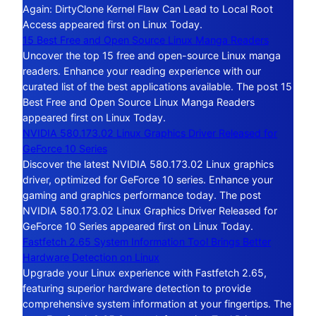
Again: DirtyClone Kernel Flaw Can Lead to Local Root
Access appeared first on Linux Today.
15 Best Free and Open Source Linux Manga Readers
Uncover the top 15 free and open-source Linux manga
readers. Enhance your reading experience with our
curated list of the best applications available. The post 15
Best Free and Open Source Linux Manga Readers
appeared first on Linux Today.
NVIDIA 580.173.02 Linux Graphics Driver Released for
GeForce 10 Series
Discover the latest NVIDIA 580.173.02 Linux graphics
driver, optimized for GeForce 10 series. Enhance your
gaming and graphics performance today. The post
NVIDIA 580.173.02 Linux Graphics Driver Released for
GeForce 10 Series appeared first on Linux Today.
Fastfetch 2.65 System Information Tool Brings Better
Hardware Detection on Linux
Upgrade your Linux experience with Fastfetch 2.65,
featuring superior hardware detection to provide
comprehensive system information at your fingertips. The