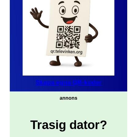
Skapa egna QR-koder
annons
Trasig dator?