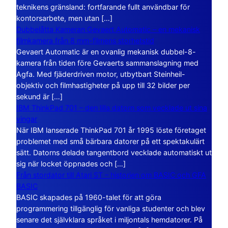
teknikens gränsland: fortfarande fullt användbar för
kontorsarbete, men utan […]
Dubbelåtta Kameran Gevaert Automatic – en mekanisk
filmkamera från 8 mm-filmens storhetstid
Gevaert Automatic är en ovanlig mekanisk dubbel-8-
kamera från tiden före Gevaerts sammanslagning med
Agfa. Med fjäderdriven motor, utbytbart Steinheil-
objektiv och filmhastigheter på upp till 32 bilder per
sekund är […]
IBM ThinkPad 701 – den lilla datorn som vecklade ut sina
vingar
När IBM lanserade ThinkPad 701 år 1995 löste företaget
problemet med små bärbara datorer på ett spektakulärt
sätt. Datorns delade tangentbord vecklade automatiskt ut
sig när locket öppnades och […]
Från stordator till Atari ST – historien om BASIC och GFA
BASIC
BASIC skapades på 1960-talet för att göra
programmering tillgänglig för vanliga studenter och blev
senare det självklara språket i miljontals hemdatorer. På