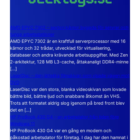
AMD EPYC 7302 – sexton kärnor byggda för servrar och
tunga arbetsstationer
AMD EPYC 7302 är en kraftfull serverprocessor med 16
kärnor och 32 trådar, utvecklad för virtualisering,
databaser och andra krävande arbetsuppgifter. Med Zen
2-arkitektur, 128 MB L3-cache, åttakanaligt DDR4-minne
[…]
LaserDisc – den jättelika filmskivan som visade vägen mot
DVD
LaserDisc var den stora, blanka videoskivan som lovade
bättre bild, bättre ljud och snabbare åtkomst än VHS.
Trots att formatet aldrig slog igenom på bred front blev
det en […]
HP ProBook 430 G4 – en arbetsdator från tiden före
Windows 11
HP ProBook 430 G4 var en gång en modern och
påkostad arbetsdator för företag. I dag har den hamnat i