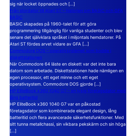
sig när locket öppnades och […]
Från stordator till Atari ST – historien om BASIC och GFA
BASIC
BASIC skapades på 1960-talet för att göra
programmering tillgänglig för vanliga studenter och blev
senare det självklara språket i miljontals hemdatorer. På
Atari ST fördes arvet vidare av GFA […]
Commodore DOS – operativsystemet som bodde i
diskettstationen
När Commodore 64 läste en diskett var det inte bara
datorn som arbetade. Diskettstationen hade nämligen en
egen processor, ett eget minne och ett eget
operativsystem. Commodore DOS gjorde […]
HP EliteBook x360 1040 G7 – en lyxig företagsdator med
lång batteritid
HP EliteBook x360 1040 G7 var en påkostad
företagsdator som kombinerade elegant design, lång
batteritid och flera avancerade säkerhetsfunktioner. Med
sitt tunna metallchassi, sin vikbara pekskärm och sin höga
[…]