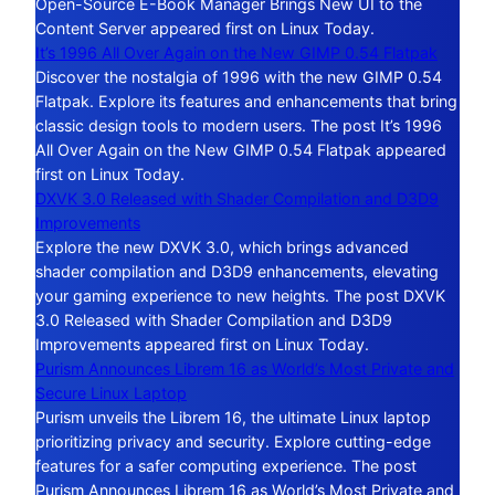
Open-Source E-Book Manager Brings New UI to the
Content Server appeared first on Linux Today.
It’s 1996 All Over Again on the New GIMP 0.54 Flatpak
Discover the nostalgia of 1996 with the new GIMP 0.54
Flatpak. Explore its features and enhancements that bring
classic design tools to modern users. The post It’s 1996
All Over Again on the New GIMP 0.54 Flatpak appeared
first on Linux Today.
DXVK 3.0 Released with Shader Compilation and D3D9
Improvements
Explore the new DXVK 3.0, which brings advanced
shader compilation and D3D9 enhancements, elevating
your gaming experience to new heights. The post DXVK
3.0 Released with Shader Compilation and D3D9
Improvements appeared first on Linux Today.
Purism Announces Librem 16 as World’s Most Private and
Secure Linux Laptop
Purism unveils the Librem 16, the ultimate Linux laptop
prioritizing privacy and security. Explore cutting-edge
features for a safer computing experience. The post
Purism Announces Librem 16 as World’s Most Private and