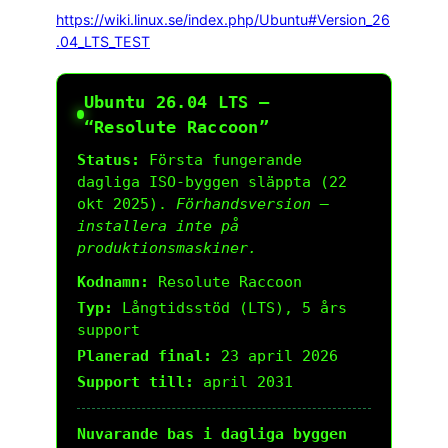
https://wiki.linux.se/index.php/Ubuntu#Version_26
.04_LTS_TEST
Ubuntu 26.04 LTS –
“Resolute Raccoon”
Status:
Första fungerande
dagliga ISO-byggen släppta (22
okt 2025).
Förhandsversion –
installera inte på
produktionsmaskiner.
Kodnamn:
Resolute Raccoon
Typ:
Långtidsstöd (LTS), 5 års
support
Planerad final:
23 april 2026
Support till:
april 2031
Nuvarande bas i dagliga byggen