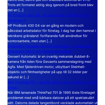
Trots att formatet aldrig slog igenom på bred front blev
det en […]
HP ProBook 430 G4 – en arbetsdator från tiden före
Windows 11
HP ProBook 430 G4 var en gång en modern och
påkostad arbetsdator för företag. I dag har den hamnat i
teknikens gränsland: fortfarande fullt användbar för
kontorsarbete, men utan […]
Dubbelåtta Kameran Gevaert Automatic – en mekanisk
filmkamera från 8 mm-filmens storhetstid
Gevaert Automatic är en ovanlig mekanisk dubbel-8-
kamera från tiden före Gevaerts sammanslagning med
Agfa. Med fjäderdriven motor, utbytbart Steinheil-
objektiv och filmhastigheter på upp till 32 bilder per
sekund är […]
IBM ThinkPad 701 – den lilla datorn som vecklade ut sina
vingar
När IBM lanserade ThinkPad 701 år 1995 löste företaget
problemet med små bärbara datorer på ett spektakulärt
sätt. Datorns delade tangentbord vecklade automatiskt ut