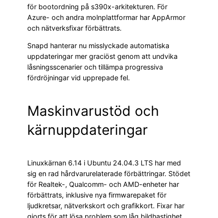
för bootordning på s390x-arkitekturen. För
Azure- och andra molnplattformar har AppArmor
och nätverksfixar förbättrats.
Snapd hanterar nu misslyckade automatiska
uppdateringar mer graciöst genom att undvika
låsningsscenarier och tillämpa progressiva
fördröjningar vid upprepade fel.
Maskinvarustöd och
kärnuppdateringar
Linuxkärnan 6.14 i Ubuntu 24.04.3 LTS har med
sig en rad hårdvarurelaterade förbättringar. Stödet
för Realtek-, Qualcomm- och AMD-enheter har
förbättrats, inklusive nya firmwarepaket för
ljudkretsar, nätverkskort och grafikkort. Fixar har
gjorts för att lösa problem som låg bildhastighet