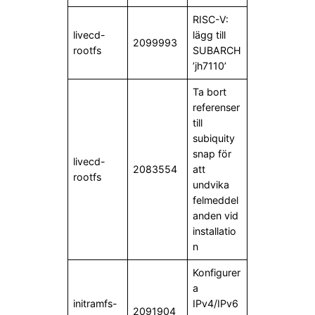
RISC-V:
livecd-
lägg till
2099993
rootfs
SUBARCH
’jh7110’
Ta bort
referenser
till
subiquity
snap för
livecd-
2083554
att
rootfs
undvika
felmeddel
anden vid
installatio
n
Konfigurer
a
initramfs-
IPv4/IPv6
2091904