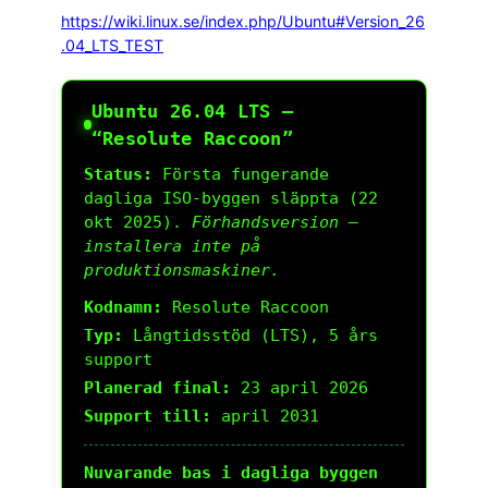
https://wiki.linux.se/index.php/Ubuntu#Version_26
.04_LTS_TEST
Ubuntu 26.04 LTS –
“Resolute Raccoon”
Status:
Första fungerande
dagliga ISO-byggen släppta (22
okt 2025).
Förhandsversion –
installera inte på
produktionsmaskiner.
Kodnamn:
Resolute Raccoon
Typ:
Långtidsstöd (LTS), 5 års
support
Planerad final:
23 april 2026
Support till:
april 2031
Nuvarande bas i dagliga byggen