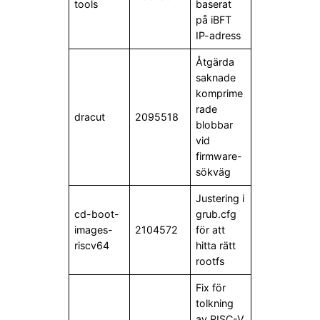
tools
baserat
på iBFT
IP-adress
Åtgärda
saknade
komprime
rade
dracut
2095518
blobbar
vid
firmware-
sökväg
Justering i
cd-boot-
grub.cfg
images-
2104572
för att
riscv64
hitta rätt
rootfs
Fix för
tolkning
av RISC-V