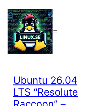
Hoppa
till
innehåll
Ubuntu 26.04
LTS “Resolute
Raccoon” –