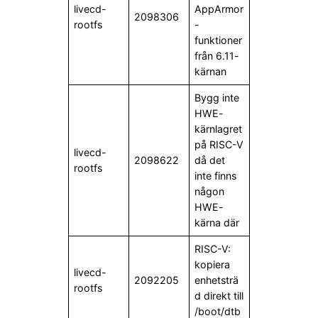
livecd-
AppArmor
2098306
rootfs
-
funktioner
från 6.11-
kärnan
Bygg inte
HWE-
kärnlagret
på RISC-V
livecd-
2098622
då det
rootfs
inte finns
någon
HWE-
kärna där
RISC-V:
kopiera
livecd-
2092205
enhetsträ
rootfs
d direkt till
/boot/dtb