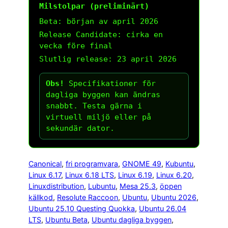
Milstolpar (preliminärt)
Beta: början av april 2026
Release Candidate: cirka en
vecka före final
Slutlig release: 23 april 2026
Obs!
Specifikationer för
dagliga byggen kan ändras
snabbt. Testa gärna i
virtuell miljö eller på
sekundär dator.
Canonical
, 
fri programvara
, 
GNOME 49
, 
Kubuntu
, 
Linux 6.17
, 
Linux 6.18 LTS
, 
Linux 6.19
, 
Linux 6.20
, 
Linuxdistribution
, 
Lubuntu
, 
Mesa 25.3
, 
öppen
källkod
, 
Resolute Raccoon
, 
Ubuntu
, 
Ubuntu 2026
, 
Ubuntu 25.10 Questing Quokka
, 
Ubuntu 26.04
LTS
, 
Ubuntu Beta
, 
Ubuntu dagliga byggen
, 