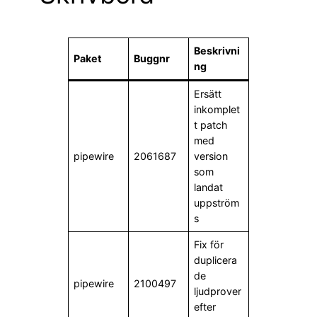
Beskrivni
Paket
Buggnr
ng
Ersätt
inkomplet
t patch
med
pipewire
2061687
version
som
landat
uppström
s
Fix för
duplicera
de
pipewire
2100497
ljudprover
efter