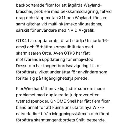
backporterade fixar för att åtgärda Wayland-
krascher, problem med pekskärmsdragning, fel vid
drag och släpp mellan X11 och Wayland-fönster
samt glitchar vid multi-skärmskonfigurationer,
särskilt för användare med NVIDIA-grafik.
GTK4 har uppdaterats för att stödja Unicode 16-
emoji och förbättra kompatibiliteten med
skärmläsaren Orca. Även GTK3 har fått
motsvarande uppdatering för emoji-stöd.
Dessutom har tangentbordsnavigering i listor
förbättrats, vilket underlättar för användare som
förlitar sig på tillgänglighetshjälpmedel.
PipeWire har fått en viktig ljudfix som eliminerar
problemet med duplicerade ljudprover efter
tystnadsperioder. GNOME Shell har fått flera fixar,
bland annat för att kunna ansluta till nya Wi-Fi-
nätverk direkt från inloggningsskärmen och för att
förbättra skärmtangentbordets Shift-beteende.