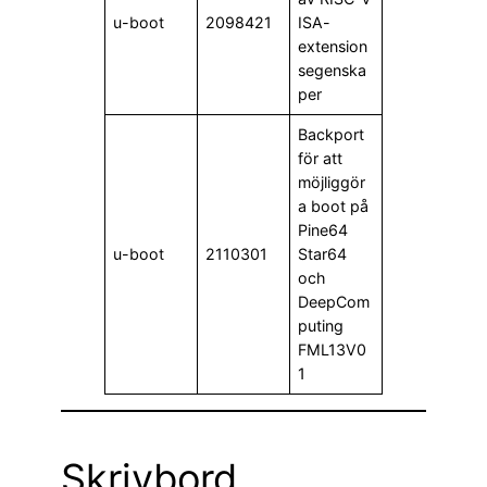
u-boot
2098421
ISA-
extension
segenska
per
Backport
för att
möjliggör
a boot på
Pine64
u-boot
2110301
Star64
och
DeepCom
puting
FML13V0
1
Skrivbord