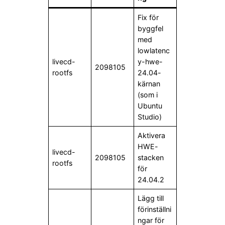
Fix för
byggfel
med
lowlatenc
livecd-
y-hwe-
2098105
rootfs
24.04-
kärnan
(som i
Ubuntu
Studio)
Aktivera
HWE-
livecd-
2098105
stacken
rootfs
för
24.04.2
Lägg till
förinställni
ngar för