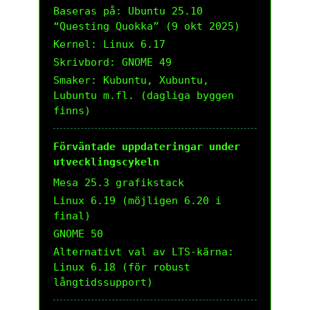
Baseras på: Ubuntu 25.10
“Questing Quokka” (9 okt 2025)
Kernel: Linux 6.17
Skrivbord: GNOME 49
Smaker: Kubuntu, Xubuntu,
Lubuntu m.fl. (dagliga byggen
finns)
Förväntade uppdateringar under
utvecklingscykeln
Mesa 25.3 grafikstack
Linux 6.19 (möjligen 6.20 i
final)
GNOME 50
Alternativt val av LTS-kärna:
Linux 6.18 (för robust
långtidssupport)