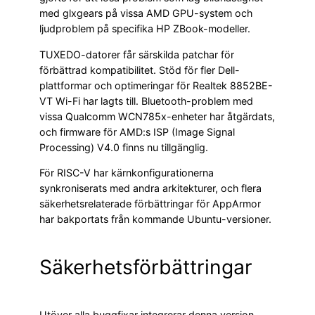
med glxgears på vissa AMD GPU-system och
ljudproblem på specifika HP ZBook-modeller.
TUXEDO-datorer får särskilda patchar för
förbättrad kompatibilitet. Stöd för fler Dell-
plattformar och optimeringar för Realtek 8852BE-
VT Wi-Fi har lagts till. Bluetooth-problem med
vissa Qualcomm WCN785x-enheter har åtgärdats,
och firmware för AMD:s ISP (Image Signal
Processing) V4.0 finns nu tillgänglig.
För RISC-V har kärnkonfigurationerna
synkroniserats med andra arkitekturer, och flera
säkerhetsrelaterade förbättringar för AppArmor
har bakportats från kommande Ubuntu-versioner.
Säkerhetsförbättringar
Utöver alla buggfixar integrerar denna version