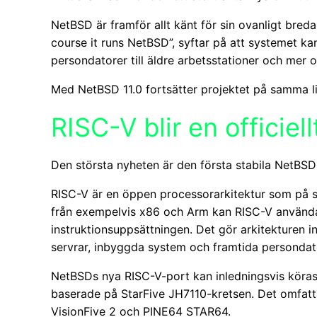
NetBSD är framför allt känt för sin ovanligt bred
course it runs NetBSD”, syftar på att systemet ka
persondatorer till äldre arbetsstationer och mer 
Med NetBSD 11.0 fortsätter projektet på samma li
RISC-V blir en officiel
Den största nyheten är den första stabila NetBSD
RISC-V är en öppen processorarkitektur som på se
från exempelvis x86 och Arm kan RISC-V användas 
instruktionsuppsättningen. Det gör arkitekturen int
servrar, inbyggda system och framtida persondat
NetBSDs nya RISC-V-port kan inledningsvis köras
baserade på StarFive JH7110-kretsen. Det omfatt
VisionFive 2 och PINE64 STAR64.