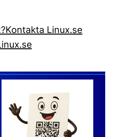
x?
Kontakta Linux.se
inux.se