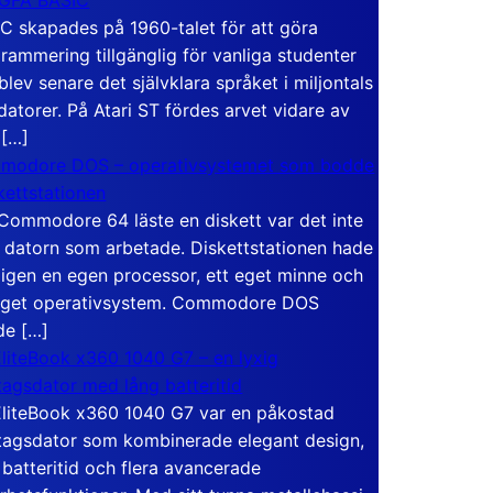
C skapades på 1960-talet för att göra
rammering tillgänglig för vanliga studenter
blev senare det självklara språket i miljontals
atorer. På Atari ST fördes arvet vidare av
 […]
modore DOS – operativsystemet som bodde
skettstationen
Commodore 64 läste en diskett var det inte
 datorn som arbetade. Diskettstationen hade
igen en egen processor, ett eget minne och
eget operativsystem. Commodore DOS
de […]
liteBook x360 1040 G7 – en lyxig
tagsdator med lång batteritid
liteBook x360 1040 G7 var en påkostad
tagsdator som kombinerade elegant design,
 batteritid och flera avancerade