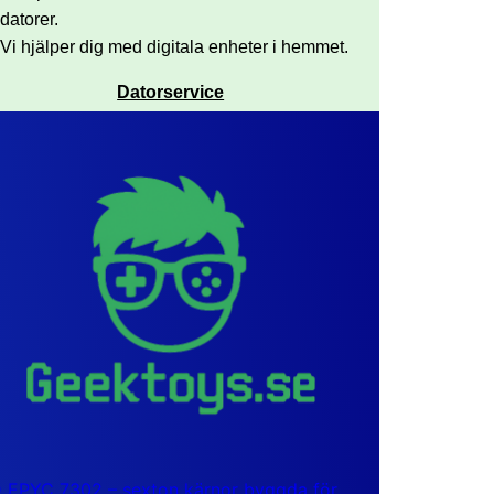
datorer.
Vi hjälper dig med digitala enheter i hemmet.
Datorservice
EPYC 7302 – sexton kärnor byggda för