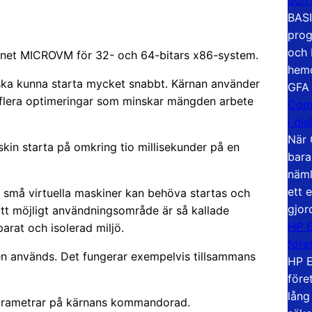
BASI
prog
och 
amnet MICROVM för 32- och 64-bitars x86-system.
hemd
ska kunna starta mycket snabbt. Kärnan använder
GFA
 flera optimeringar som minskar mängden arbete
Com
i di
När 
kin starta på omkring tio millisekunder på en
bara
näml
ett 
r små virtuella maskiner kan behöva startas och
gjor
tt möjligt användningsområde är så kallade
HP E
parat och isolerad miljö.
före
n används. Det fungerar exempelvis tillsammans
HP E
före
lång
arametrar på kärnans kommandorad.