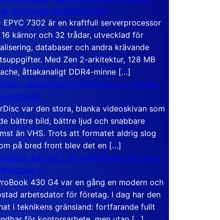
rar och tunga arbetsstationer
EPYC 7302 är en kraftfull serverprocessor
16 kärnor och 32 trådar, utvecklad för
ualisering, databaser och andra krävande
tsuppgifter. Med Zen 2-arkitektur, 128 MB
ache, åttakanaligt DDR4-minne […]
rDisc – den jättelika filmskivan som visade
en mot DVD
rDisc var den stora, blanka videoskivan som
de bättre bild, bättre ljud och snabbare
mst än VHS. Trots att formatet aldrig slog
om på bred front blev det en […]
roBook 430 G4 – en arbetsdator från tiden
 Windows 11
roBook 430 G4 var en gång en modern och
stad arbetsdator för företag. I dag har den
at i teknikens gränsland: fortfarande fullt
ndbar för kontorsarbete, men utan […]