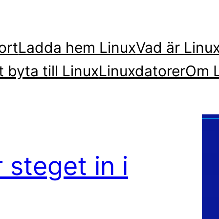
ort
Ladda hem Linux
Vad är Linu
t byta till Linux
Linuxdatorer
Om L
 steget in i