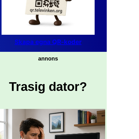
Skapa egna QR-koder
annons
Trasig dator?