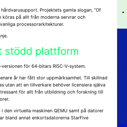
a hårdvarusupport. Projektets gamla slogan, ”Of
n köras på allt från moderna servrar och
ovanliga processorarkitekturer.
nje.
lt stödd plattform
-versionen för 64-bitars RISC-V-system.
nare år har fått stor uppmärksamhet. Till skillnad
utan att en tillverkare behöver licensiera själva
ressant för allt från utbildning och forskning till
orer.
 i den virtuella maskinen QEMU samt på datorer
ar bland annat enkortsdatorerna StarFive
AMD 