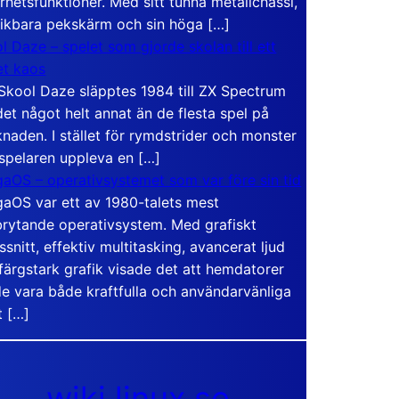
rhetsfunktioner. Med sitt tunna metallchassi,
vikbara pekskärm och sin höga […]
l Daze – spelet som gjorde skolan till ett
t kaos
Skool Daze släpptes 1984 till ZX Spectrum
det något helt annat än de flesta spel på
naden. I stället för rymdstrider och monster
 spelaren uppleva en […]
aOS – operativsystemet som var före sin tid
aOS var ett av 1980-talets mest
rytande operativsystem. Med grafiskt
ssnitt, effektiv multitasking, avancerat ljud
färgstark grafik visade det att hemdatorer
e vara både kraftfulla och användarvänliga
t […]
wiki.linux.se