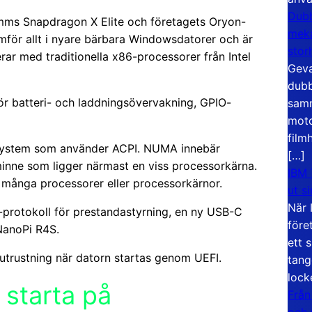
Dubb
comms Snapdragon X Elite och företagets Oryon-
meka
mför allt i nyare bärbara Windowsdatorer och är
stor
r med traditionella x86-processorer från Intel
Geva
dubb
för batteri- och laddningsövervakning, GPIO-
samm
moto
film
system som använder ACPI. NUMA innebär
[…]
 minne som ligger närmast en viss processorkärna.
IBM 
 många processorer eller processorkärnor.
ut s
När 
-protokoll för prestandastyrning, en ny USB-C
före
NanoPi R4S.
ett 
gutrustning när datorn startas genom UEFI.
tang
lock
 starta på
Från
och