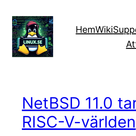
Hoppa
till
innehåll
Hem
Wiki
Supp
At
NetBSD 11.0 tar
RISC-V-världen