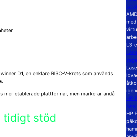
serv
AMD 
med 
virt
nheter
arbe
L3-c
Lase
väg
Lase
lwinner D1, en enklare RISC-V-krets som används i
lova
a.
åtko
igen
Ds mer etablerade plattformar, men markerar ändå
HP P
före
HP P
 tidigt stöd
påko
hamn
anvä