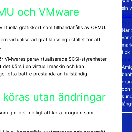
säke
sin 
QEMU och VMware
Skoo
öppe
virtuella grafikkort som tillhandahålls av QEMU.
När 
var 
virtualiserad grafiklösning i stället för att
mark
.
fick
för VMwares paravirtualiserade SCSI-styrenheter.
Amig
t det körs i en virtuell maskin och kan
Amig
r ofta bättre prestanda än fullständig
banb
grän
och 
 köras utan ändringar
kund
lång
 som gör det möjligt att köra program som