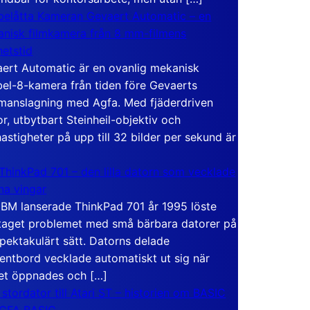
elåtta Kameran Gevaert Automatic – en
nisk filmkamera från 8 mm-filmens
hetstid
ert Automatic är en ovanlig mekanisk
el-8-kamera från tiden före Gevaerts
anslagning med Agfa. Med fjäderdriven
r, utbytbart Steinheil-objektiv och
hastigheter på upp till 32 bilder per sekund är
ThinkPad 701 – den lilla datorn som vecklade
ina vingar
IBM lanserade ThinkPad 701 år 1995 löste
taget problemet med små bärbara datorer på
spektakulärt sätt. Datorns delade
entbord vecklade automatiskt ut sig när
et öppnades och […]
 stordator till Atari ST – historien om BASIC
 GFA BASIC