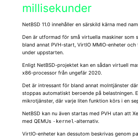
millisekunder
NetBSD 11.0 innehåller en särskild kärna med n
Den är utformad för små virtuella maskiner som 
bland annat PVH-start, VirtIO MMIO-enheter och
under uppstarten.
Enligt NetBSD-projektet kan en sådan virtuell mas
x86-processor från ungefär 2020.
Det är intressant för bland annat molntjänster dä
stoppas automatiskt beroende på belastningen. E
mikrotjänster, där varje liten funktion körs i en se
NetBSD kan nu även startas med PVH utan att Xe
med QEMUs
-alternativ.
-kernel
VirtIO-enheter kan dessutom beskrivas genom p