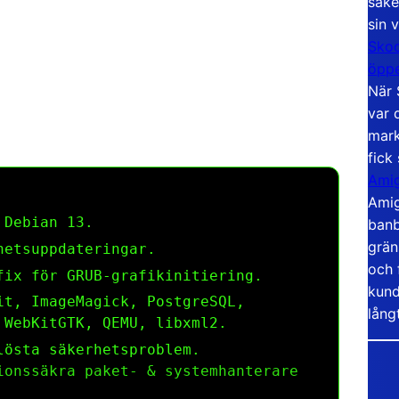
säke
sin 
Skoo
öppe
När 
var 
mark
fick
Amig
Amig
 Debian 13.
banb
grän
hetsuppdateringar.
och 
ix för GRUB-grafikinitiering.
kund
t, ImageMagick, PostgreSQL,
lång
 WebKitGTK, QEMU, libxml2.
lösta säkerhetsproblem.
ionssäkra paket- & systemhanterare