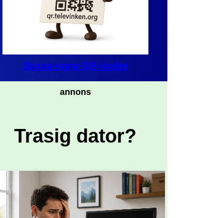
Skapa egna QR-koder
annons
Trasig dator?