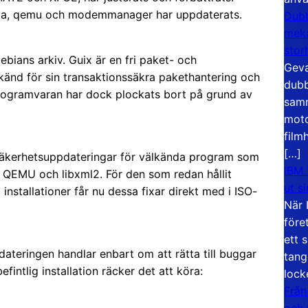
ba, qemu och modemmanager har uppdaterats.
Dubb
meka
stor
ebians arkiv. Guix är en fri paket- och
Geva
änd för sin transaktionssäkra pakethantering och
dubb
Programvaran har dock plockats bort på grund av
samm
moto
film
[…]
 säkerhetsuppdateringar för välkända program som
IBM 
 QEMU och libxml2. För den som redan hållit
ut s
installationer får nu dessa fixar direkt med i ISO-
När 
före
ett 
dateringen handlar enbart om att rätta till buggar
tang
fintlig installation räcker det att köra:
lock
Från
och