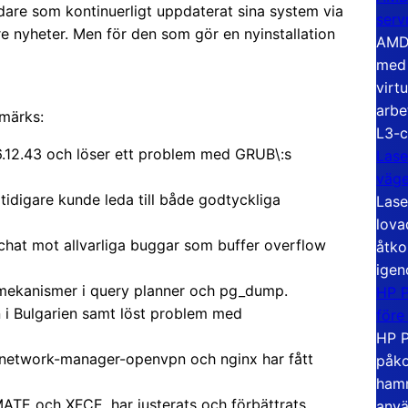
ändare som kontinuerligt uppdaterat sina system via
serv
re nyheter. Men för den som gör en nyinstallation
AMD 
med 
virt
arbe
märks:
L3-c
 6.12.43 och löser ett problem med GRUB\:s
Lase
väg
m tidigare kunde leda till både godtyckliga
Lase
lova
hat mot allvarliga buggar som buffer overflow
åtko
igen
smekanismer i query planner och pg_dump.
HP P
an i Bulgarien samt löst problem med
före
HP P
 network-manager-openvpn och nginx har fått
påko
hamn
ATE och XFCE, har justerats och förbättrats.
anvä