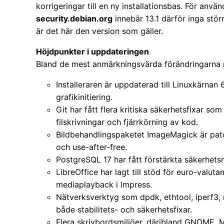
korrigeringar till en ny installationsbas. För anv
security.debian.org
innebär 13.1 därför inga stör
är det här den version som gäller.
Höjdpunkter i uppdateringen
Bland de mest anmärkningsvärda förändringarna 
Installeraren är uppdaterad till Linuxkärnan
grafikinitiering.
Git har fått flera kritiska säkerhetsfixar so
filskrivningar och fjärrkörning av kod.
Bildbehandlingspaketet ImageMagick är patc
och use-after-free.
PostgreSQL 17 har fått förstärkta säkerhet
LibreOffice har lagt till stöd för euro-valut
mediaplayback i Impress.
Nätverksverktyg som dpdk, ethtool, iperf3,
både stabilitets- och säkerhetsfixar.
Flera skrivbordsmiljöer, däribland GNOME, M