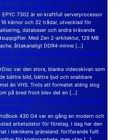
rar och tunga arbetsstationer
EPYC 7302 är en kraftfull serverprocessor
16 kärnor och 32 trådar, utvecklad för
ualisering, databaser och andra krävande
tsuppgifter. Med Zen 2-arkitektur, 128 MB
ache, åttakanaligt DDR4-minne […]
rDisc – den jättelika filmskivan som visade
en mot DVD
rDisc var den stora, blanka videoskivan som
de bättre bild, bättre ljud och snabbare
mst än VHS. Trots att formatet aldrig slog
om på bred front blev det en […]
roBook 430 G4 – en arbetsdator från tiden
 Windows 11
roBook 430 G4 var en gång en modern och
stad arbetsdator för företag. I dag har den
at i teknikens gränsland: fortfarande fullt
ndbar för kontorsarbete, men utan […]