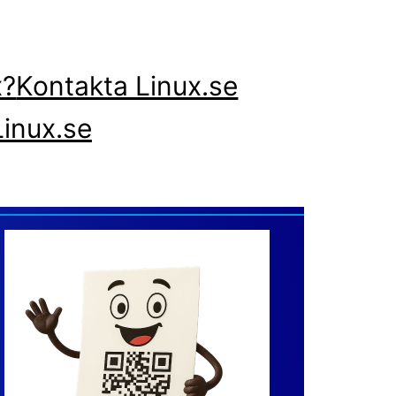
x?
Kontakta Linux.se
inux.se