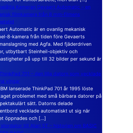
elåtta Kameran Gevaert Automatic – en
nisk filmkamera från 8 mm-filmens
hetstid
ert Automatic är en ovanlig mekanisk
el-8-kamera från tiden före Gevaerts
anslagning med Agfa. Med fjäderdriven
r, utbytbart Steinheil-objektiv och
hastigheter på upp till 32 bilder per sekund är
ThinkPad 701 – den lilla datorn som vecklade
ina vingar
IBM lanserade ThinkPad 701 år 1995 löste
taget problemet med små bärbara datorer på
spektakulärt sätt. Datorns delade
entbord vecklade automatiskt ut sig när
et öppnades och […]
 stordator till Atari ST – historien om BASIC
 GFA BASIC