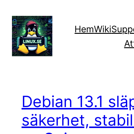
Hoppa
till
innehåll
Hem
Wiki
Supp
At
Debian 13.1 slä
säkerhet, stabi