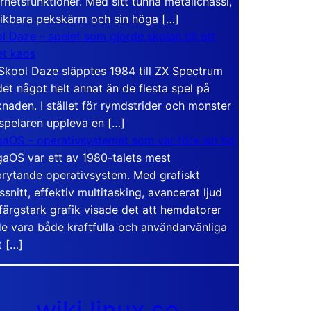
rhetsfunktioner. Med sitt tunna metallchassi,
vikbara pekskärm och sin höga […]
l Daze – spelet som gjorde skolan till ett
t kaos
Skool Daze släpptes 1984 till ZX Spectrum
det något helt annat än de flesta spel på
naden. I stället för rymdstrider och monster
 spelaren uppleva en […]
aOS – operativsystemet som var före sin tid
aOS var ett av 1980-talets mest
rytande operativsystem. Med grafiskt
ssnitt, effektiv multitasking, avancerat ljud
färgstark grafik visade det att hemdatorer
e vara både kraftfulla och användarvänliga
t […]
wiki.linux.se