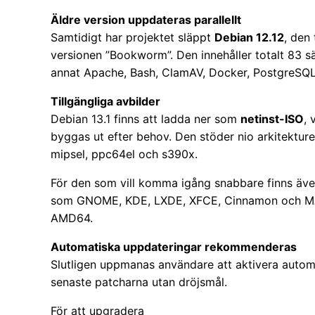
Äldre version uppdateras parallellt
Samtidigt har projektet släppt
Debian 12.12
, den
versionen ”Bookworm”. Den innehåller totalt 83 s
annat Apache, Bash, ClamAV, Docker, PostgreSQL
Tillgängliga avbilder
Debian 13.1 finns att ladda ner som
netinst-ISO
, 
byggas ut efter behov. Den stöder nio arkitekture
mipsel, ppc64el och s390x.
För den som vill komma igång snabbare finns äve
som GNOME, KDE, LXDE, XFCE, Cinnamon och MATE
AMD64.
Automatiska uppdateringar rekommenderas
Slutligen uppmanas användare att aktivera automa
senaste patcharna utan dröjsmål.
För att upgradera