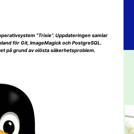
 operativsystem ”Trixie”. Uppdateringen samlar
ibland för Git, ImageMagick och PostgreSQL.
vet på grund av olösta säkerhetsproblem.