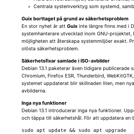
Centrala systemverktyg som systemd, sam
Guix borttaget på grund av säkerhetsproblem
En stor nyhet är att
Guix
inte längre finns med i D
systemhanterare utvecklad inom GNU-projektet, k
möjligheten att återskapa systemmiljöer exakt. 
olösta säkerhetsproblem.
Säkerhetsfixar samlade i ISO-avbilder
Debian 13.1 paketerar även tidigare publicerade
Chromium, Firefox ESR, Thunderbird, WebKitGTK,
systemet uppdaterat blir skillnaden liten, men nya 
avbilderna.
Inga nya funktioner
Debian 13.1 introducerar inga nya funktioner. Upp
och täppa till säkerhetshål. För att uppdatera en be
sudo apt update && sudo apt upgrade