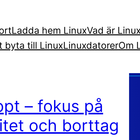
ort
Ladda hem Linux
Vad är Linu
t byta till Linux
Linuxdatorer
Om L
ppt – fokus på
litet och borttag