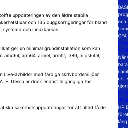
BASI
prog
 tolfte uppdateringen av den äldre stabila
och 
äkerhetsfixar och 135 buggkorrigeringar för bland
hemd
, systemd och Linuxkärnan.
GFA
Com
vilket ger en minimal grundinstallation som kan
i di
r: amd64, arm64, armel, armhf, i386, mips64el,
När 
bara
näml
n Live-avbilder med färdiga skrivbordsmiljöer
ett 
. Dessa är dock endast tillgängliga för
gjor
HP E
före
HP E
tiska säkerhetsuppdateringar för att alltid få de
före
lång