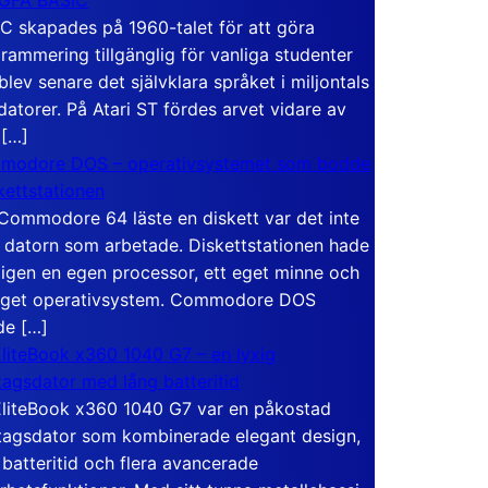
C skapades på 1960-talet för att göra
rammering tillgänglig för vanliga studenter
blev senare det självklara språket i miljontals
atorer. På Atari ST fördes arvet vidare av
 […]
modore DOS – operativsystemet som bodde
skettstationen
Commodore 64 läste en diskett var det inte
 datorn som arbetade. Diskettstationen hade
igen en egen processor, ett eget minne och
eget operativsystem. Commodore DOS
de […]
liteBook x360 1040 G7 – en lyxig
tagsdator med lång batteritid
liteBook x360 1040 G7 var en påkostad
tagsdator som kombinerade elegant design,
 batteritid och flera avancerade