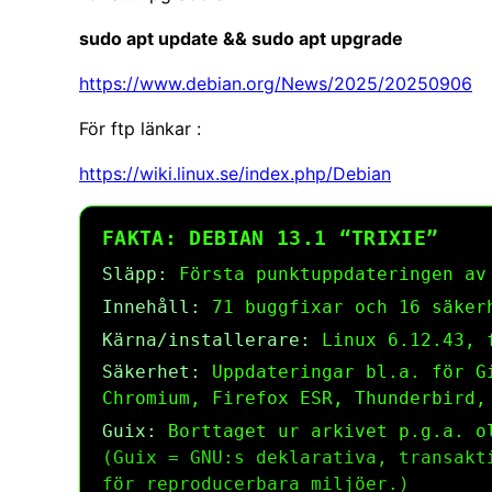
sudo apt update && sudo apt upgrade
https://www.debian.org/News/2025/20250906
För ftp länkar :
https://wiki.linux.se/index.php/Debian
FAKTA: DEBIAN 13.1 “TRIXIE”
Släpp:
Första punktuppdateringen av
Innehåll:
71 buggfixar och 16 säker
Kärna/installerare:
Linux 6.12.43, f
Säkerhet:
Uppdateringar bl.a. för Gi
Chromium, Firefox ESR, Thunderbird,
Guix:
Borttaget ur arkivet p.g.a. o
(Guix = GNU:s deklarativa, transakt
för reproducerbara miljöer.)