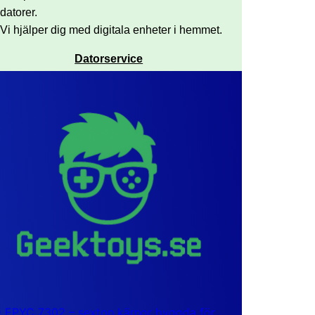
datorer.
Vi hjälper dig med digitala enheter i hemmet.
Datorservice
EPYC 7302 – sexton kärnor byggda för