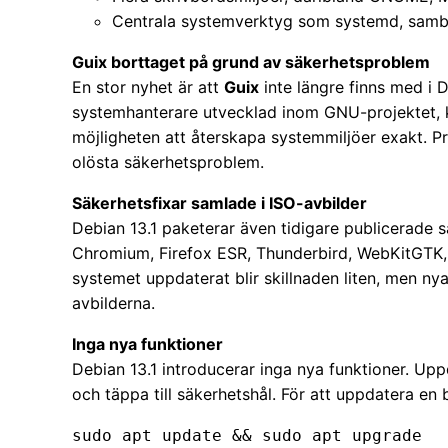
Centrala systemverktyg som systemd, sam
Guix borttaget på grund av säkerhetsproblem
En stor nyhet är att
Guix
inte längre finns med i D
systemhanterare utvecklad inom GNU-projektet, k
möjligheten att återskapa systemmiljöer exakt. 
olösta säkerhetsproblem.
Säkerhetsfixar samlade i ISO-avbilder
Debian 13.1 paketerar även tidigare publicerade
Chromium, Firefox ESR, Thunderbird, WebKitGTK,
systemet uppdaterat blir skillnaden liten, men nya 
avbilderna.
Inga nya funktioner
Debian 13.1 introducerar inga nya funktioner. Upp
och täppa till säkerhetshål. För att uppdatera en be
sudo apt update && sudo apt upgrade