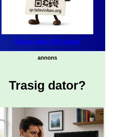
Skapa egna QR-koder
annons
Trasig dator?