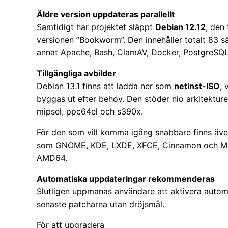
Äldre version uppdateras parallellt
Samtidigt har projektet släppt
Debian 12.12
, den
versionen ”Bookworm”. Den innehåller totalt 83 s
annat Apache, Bash, ClamAV, Docker, PostgreSQL
Tillgängliga avbilder
Debian 13.1 finns att ladda ner som
netinst-ISO
, 
byggas ut efter behov. Den stöder nio arkitekture
mipsel, ppc64el och s390x.
För den som vill komma igång snabbare finns äve
som GNOME, KDE, LXDE, XFCE, Cinnamon och MATE
AMD64.
Automatiska uppdateringar rekommenderas
Slutligen uppmanas användare att aktivera automa
senaste patcharna utan dröjsmål.
För att upgradera