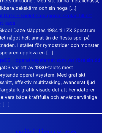
rhetsfunktioner. Med sitt tunna metallchassi,
vikbara pekskärm och sin höga […]
l Daze – spelet som gjorde skolan till ett
t kaos
Skool Daze släpptes 1984 till ZX Spectrum
det något helt annat än de flesta spel på
naden. I stället för rymdstrider och monster
 spelaren uppleva en […]
aOS – operativsystemet som var före sin tid
aOS var ett av 1980-talets mest
rytande operativsystem. Med grafiskt
ssnitt, effektiv multitasking, avancerat ljud
färgstark grafik visade det att hemdatorer
e vara både kraftfulla och användarvänliga
t […]
wiki.linux.se