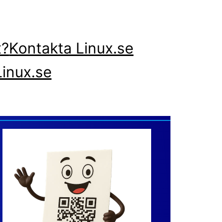
x?
Kontakta Linux.se
inux.se