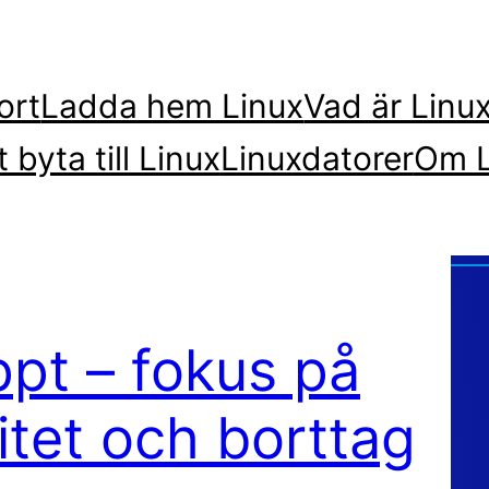
ort
Ladda hem Linux
Vad är Linu
t byta till Linux
Linuxdatorer
Om L
ppt – fokus på
litet och borttag