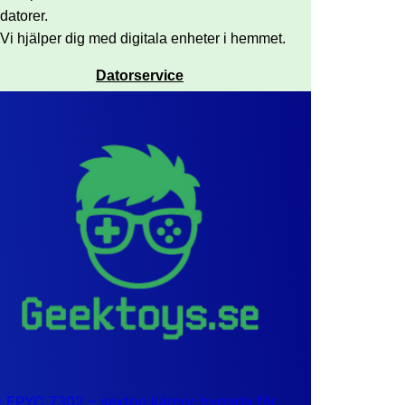
datorer.
Vi hjälper dig med digitala enheter i hemmet.
Datorservice
EPYC 7302 – sexton kärnor byggda för