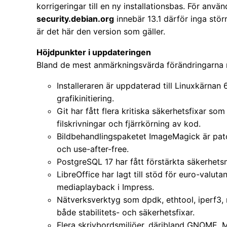
korrigeringar till en ny installationsbas. För anv
security.debian.org
innebär 13.1 därför inga stör
är det här den version som gäller.
Höjdpunkter i uppdateringen
Bland de mest anmärkningsvärda förändringarna 
Installeraren är uppdaterad till Linuxkärnan
grafikinitiering.
Git har fått flera kritiska säkerhetsfixar so
filskrivningar och fjärrkörning av kod.
Bildbehandlingspaketet ImageMagick är patc
och use-after-free.
PostgreSQL 17 har fått förstärkta säkerhet
LibreOffice har lagt till stöd för euro-valut
mediaplayback i Impress.
Nätverksverktyg som dpdk, ethtool, iperf3,
både stabilitets- och säkerhetsfixar.
Flera skrivbordsmiljöer, däribland GNOME, M