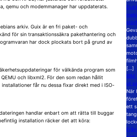
ba, qemu och modemmanager har uppdaterats.
Dubb
meka
stor
ebians arkiv. Guix är en fri paket- och
Geva
änd för sin transaktionssäkra pakethantering och
dubb
Programvaran har dock plockats bort på grund av
samm
moto
film
[…]
 säkerhetsuppdateringar för välkända program som
IBM 
 QEMU och libxml2. För den som redan hållit
ut s
installationer får nu dessa fixar direkt med i ISO-
När 
före
ett 
dateringen handlar enbart om att rätta till buggar
tang
fintlig installation räcker det att köra:
lock
Från
och