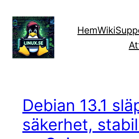
Hoppa
till
innehåll
Hem
Wiki
Supp
At
Debian 13.1 slä
säkerhet, stabi