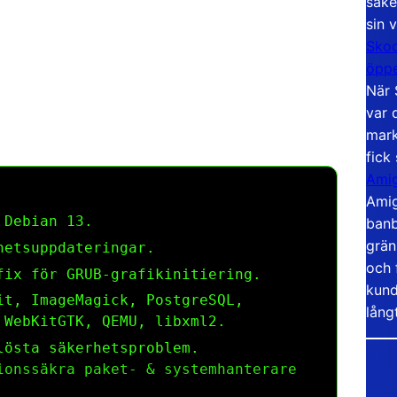
säke
sin 
Skoo
öppe
När 
var 
mark
fick
Amig
Amig
 Debian 13.
banb
grän
hetsuppdateringar.
och 
ix för GRUB-grafikinitiering.
kund
t, ImageMagick, PostgreSQL,
lång
 WebKitGTK, QEMU, libxml2.
lösta säkerhetsproblem.
ionssäkra paket- & systemhanterare