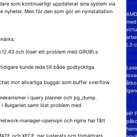
ändare som kontinuerligt uppdaterat sina system via
serv
re nyheter. Men för den som gör en nyinstallation
AMD 
med 
virt
arbe
märks:
L3-c
 6.12.43 och löser ett problem med GRUB\:s
Lase
väg
m tidigare kunde leda till både godtyckliga
Lase
lova
hat mot allvarliga buggar som buffer overflow
åtko
igen
smekanismer i query planner och pg_dump.
HP P
an i Bulgarien samt löst problem med
före
HP P
 network-manager-openvpn och nginx har fått
påko
hamn
ATE och XFCE, har justerats och förbättrats.
anvä