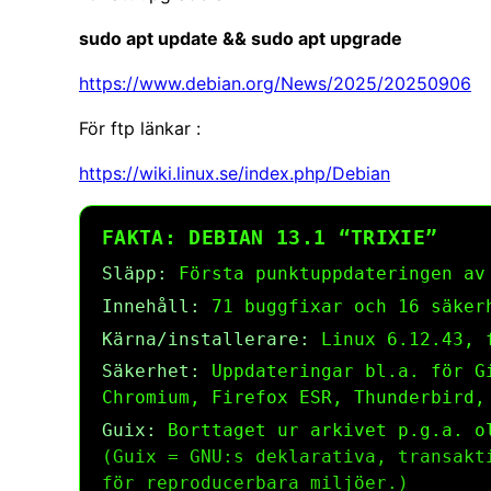
sudo apt update && sudo apt upgrade
https://www.debian.org/News/2025/20250906
För ftp länkar :
https://wiki.linux.se/index.php/Debian
FAKTA: DEBIAN 13.1 “TRIXIE”
Släpp:
Första punktuppdateringen av
Innehåll:
71 buggfixar och 16 säker
Kärna/installerare:
Linux 6.12.43, f
Säkerhet:
Uppdateringar bl.a. för Gi
Chromium, Firefox ESR, Thunderbird,
Guix:
Borttaget ur arkivet p.g.a. o
(Guix = GNU:s deklarativa, transakt
för reproducerbara miljöer.)