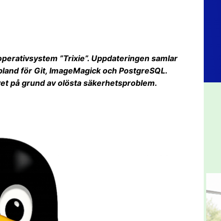
 operativsystem ”Trixie”. Uppdateringen samlar
ibland för Git, ImageMagick och PostgreSQL.
vet på grund av olösta säkerhetsproblem.