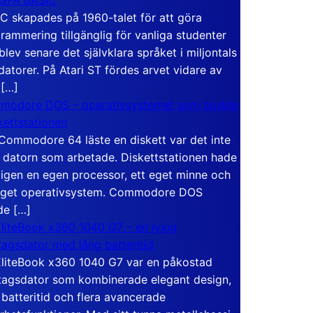
C skapades på 1960-talet för att göra
rammering tillgänglig för vanliga studenter
blev senare det självklara språket i miljontals
atorer. På Atari ST fördes arvet vidare av
 […]
modore DOS – operativsystemet som bodde
skettstationen
Commodore 64 läste en diskett var det inte
 datorn som arbetade. Diskettstationen hade
igen en egen processor, ett eget minne och
eget operativsystem. Commodore DOS
de […]
liteBook x360 1040 G7 – en lyxig
tagsdator med lång batteritid
liteBook x360 1040 G7 var en påkostad
tagsdator som kombinerade elegant design,
 batteritid och flera avancerade