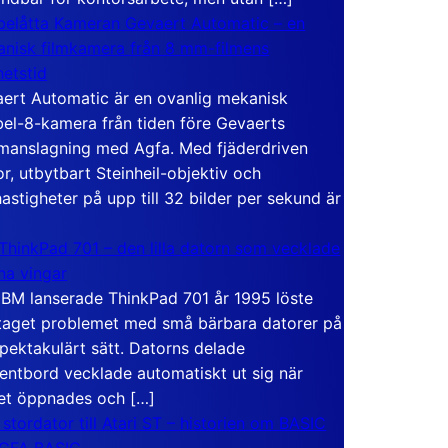
elåtta Kameran Gevaert Automatic – en
nisk filmkamera från 8 mm-filmens
hetstid
ert Automatic är en ovanlig mekanisk
el-8-kamera från tiden före Gevaerts
anslagning med Agfa. Med fjäderdriven
r, utbytbart Steinheil-objektiv och
hastigheter på upp till 32 bilder per sekund är
ThinkPad 701 – den lilla datorn som vecklade
ina vingar
IBM lanserade ThinkPad 701 år 1995 löste
taget problemet med små bärbara datorer på
spektakulärt sätt. Datorns delade
entbord vecklade automatiskt ut sig när
et öppnades och […]
 stordator till Atari ST – historien om BASIC
 GFA BASIC