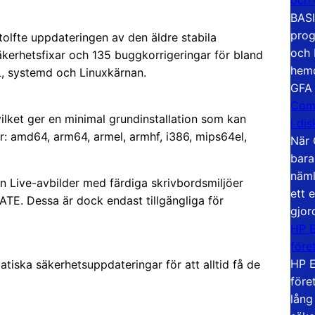
BASI
prog
 tolfte uppdateringen av den äldre stabila
och 
äkerhetsfixar och 135 buggkorrigeringar för bland
hemd
, systemd och Linuxkärnan.
GFA
Com
vilket ger en minimal grundinstallation som kan
i di
r: amd64, arm64, armel, armhf, i386, mips64el,
När 
bara
näml
n Live-avbilder med färdiga skrivbordsmiljöer
ett 
. Dessa är dock endast tillgängliga för
gjor
HP E
före
HP E
tiska säkerhetsuppdateringar för att alltid få de
före
lång