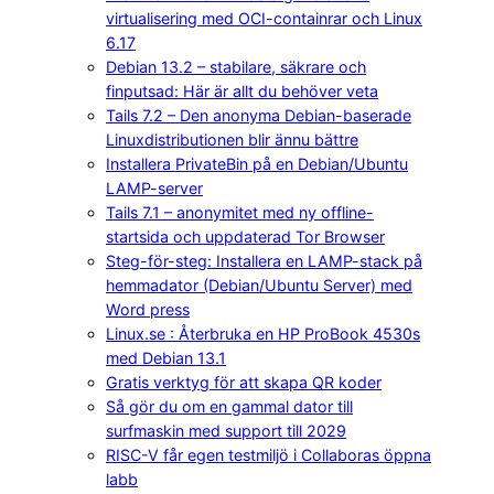
virtualisering med OCI-containrar och Linux
6.17
Debian 13.2 – stabilare, säkrare och
finputsad: Här är allt du behöver veta
Tails 7.2 – Den anonyma Debian-baserade
Linuxdistributionen blir ännu bättre
Installera PrivateBin på en Debian/Ubuntu
LAMP-server
Tails 7.1 – anonymitet med ny offline-
startsida och uppdaterad Tor Browser
Steg-för-steg: Installera en LAMP-stack på
hemmadator (Debian/Ubuntu Server) med
Word press
Linux.se : Återbruka en HP ProBook 4530s
med Debian 13.1
Gratis verktyg för att skapa QR koder
Så gör du om en gammal dator till
surfmaskin med support till 2029
RISC-V får egen testmiljö i Collaboras öppna
labb