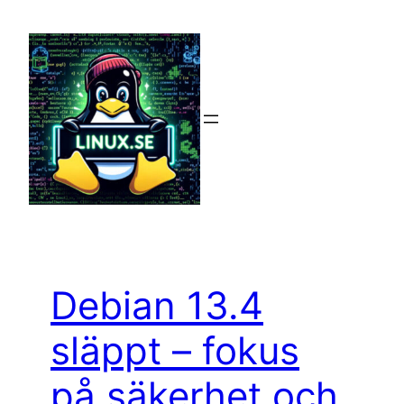
Hoppa
till
innehåll
Debian 13.4
släppt – fokus
på säkerhet och