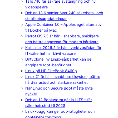
Tails 7.10 får säkrare avstängning och ny
videospelare
Debian 13.6 samlar över 240 säkerhets- och
stabilitetsuppdateringar
Apple Container 1.0 – Apples eget alternativ
till Docker på Mac
Parrot OS 7.3 är här – snabbare, smidigare
och bättre anpassad för modern hårdvara
Kali Linux 2026.2 är här – verktygslådan för
IT-säkerhet har blivit vassare
DirtyClone: ny Linux-sårbarhet kan ge
angripare root-behörighet
Linux på HP EliteBook 8460p
Linux 7.1 är här – snabbare filsystem, bättre
hårdvarustöd och starkare säkerhet
När Linux och Secure Boot måste byta
nyckel
Debian 12 Bookworm går in i LTS – får
säkerhetsstöd till 2028
Linux-bugg kan ge root-rättigheter och
container-utbrytning