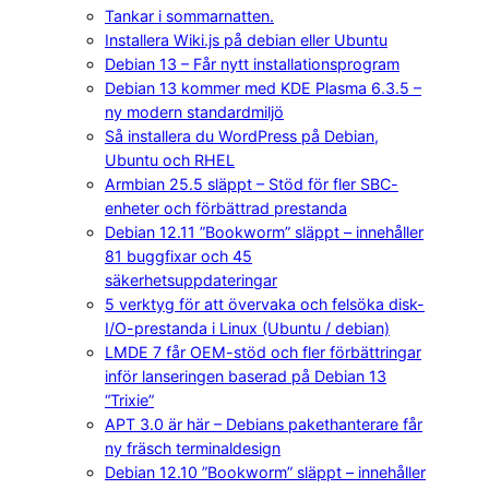
Tankar i sommarnatten.
Installera Wiki.js på debian eller Ubuntu
Debian 13 – Får nytt installationsprogram
Debian 13 kommer med KDE Plasma 6.3.5 –
ny modern standardmiljö
Så installera du WordPress på Debian,
Ubuntu och RHEL
Armbian 25.5 släppt – Stöd för fler SBC-
enheter och förbättrad prestanda
Debian 12.11 ”Bookworm” släppt – innehåller
81 buggfixar och 45
säkerhetsuppdateringar
5 verktyg för att övervaka och felsöka disk-
I/O-prestanda i Linux (Ubuntu / debian)
LMDE 7 får OEM-stöd och fler förbättringar
inför lanseringen baserad på Debian 13
“Trixie”
APT 3.0 är här – Debians pakethanterare får
ny fräsch terminaldesign
Debian 12.10 ”Bookworm” släppt – innehåller