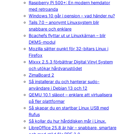
Raspberry Pi 500+: En modern hemdator
med retroanda
Windows 10 går i pension – vad händer nu?
Tails 7.0 – anonymt Linuxsystem blir
snabbare och enklare
Bcachefs flyttar ut ur Linuxkärnan – blir
DKMS-modul
Mozilla sätter punkt för 32-bitars Linux i
Firefox
Mixxx 2.5.3 förbättrar Digital Vinyl System
och utökar hårdvarustödet
ZimaBoard 2
Så installerar du och hanterar sudo-
användare i Debian 13 och 12
QEMU 10.1 släppt – enklare att virtualisera
på fler plattformar
Så skapar du en startbar Linux USB med
Rufus
Så kollar du hur hårddisken mår i Linux.
LibreOffice 25.8 är här – snabbare, smartare