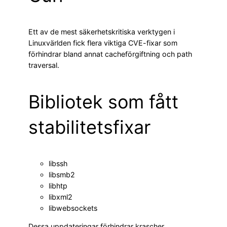
Ett av de mest säkerhetskritiska verktygen i
Linuxvärlden fick flera viktiga CVE-fixar som
förhindrar bland annat cacheförgiftning och path
traversal.
Bibliotek som fått
stabilitetsfixar
libssh
libsmb2
libhtp
libxml2
libwebsockets
Dessa uppdateringar förhindrar krascher,