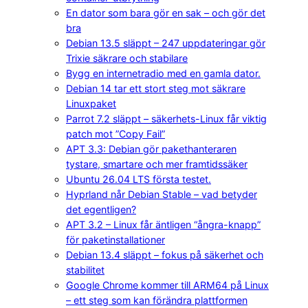
En dator som bara gör en sak – och gör det
bra
Debian 13.5 släppt – 247 uppdateringar gör
Trixie säkrare och stabilare
Bygg en internetradio med en gamla dator.
Debian 14 tar ett stort steg mot säkrare
Linuxpaket
Parrot 7.2 släppt – säkerhets-Linux får viktig
patch mot ”Copy Fail”
APT 3.3: Debian gör pakethanteraren
tystare, smartare och mer framtidssäker
Ubuntu 26.04 LTS första testet.
Hyprland når Debian Stable – vad betyder
det egentligen?
APT 3.2 – Linux får äntligen “ångra-knapp”
för paketinstallationer
Debian 13.4 släppt – fokus på säkerhet och
stabilitet
Google Chrome kommer till ARM64 på Linux
– ett steg som kan förändra plattformen