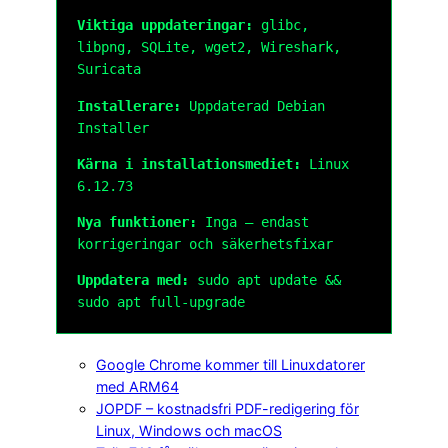
Viktiga uppdateringar:
glibc,
libpng, SQLite, wget2, Wireshark,
Suricata
Installerare:
Uppdaterad Debian
Installer
Kärna i installationsmediet:
Linux
6.12.73
Nya funktioner:
Inga – endast
korrigeringar och säkerhetsfixar
Uppdatera med:
sudo apt update &&
sudo apt full-upgrade
Google Chrome kommer till Linuxdatorer
med ARM64
JOPDF – kostnadsfri PDF-redigering för
Linux, Windows och macOS