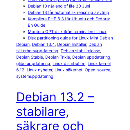
Debian 10 når end of life 30 Juni
Debian 13 får automatisk rensning av /tmp
Kompilera PHP 8.3 för Ubuntu och Fedora:
En Guide
Montera GPT disk ifrån terminalen i Linux
Disk partitioning guide for Linux Mint Debian
Debian
, 
Debian 13.4
, 
Debian Installer
, 
Debian
säkerhetsuppdatering
, 
Debian stabil release
, 
Debian Stable
, 
Debian Trixie
, 
Debian uppdatering
, 
glibc uppdatering
, 
Linux distribution
, 
Linux kernel
6.12
, 
Linux nyheter
, 
Linux säkerhet
, 
Open-source
, 
systemuppdatering
Debian 13.2 –
stabilare,
säkrare och