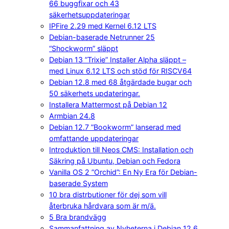
66 buggfixar och 43
säkerhetsuppdateringar
IPFire 2.29 med Kernel 6.12 LTS
Debian-baserade Netrunner 25
“Shockworm” släppt
Debian 13 ”Trixie” Installer Alpha släppt –
med Linux 6.12 LTS och stöd för RISCV64
Debian 12.8 med 68 åtgärdade bugar och
50 säkerhets updateringar.
Installera Mattermost på Debian 12
Armbian 24.8
Debian 12.7 ”Bookworm” lanserad med
omfattande uppdateringar
Introduktion till Neos CMS: Installation och
Säkring på Ubuntu, Debian och Fedora
Vanilla OS 2 ”Orchid”: En Ny Era för Debian-
baserade System
10 bra distrbutioner för dej som vill
återbruka hårdvara som är m/ä.
5 Bra brandvägg
Sammanfattning av Nyheterna i Debian 12.6