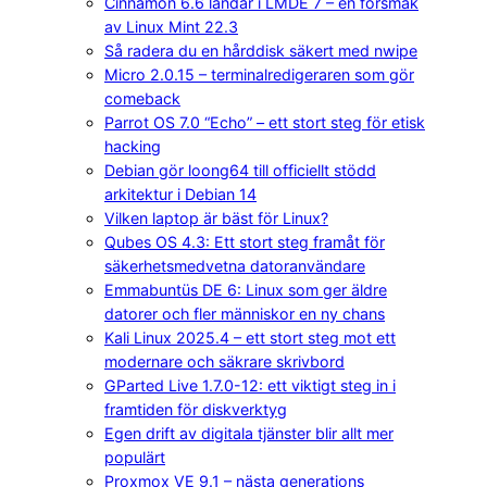
Cinnamon 6.6 landar i LMDE 7 – en försmak
av Linux Mint 22.3
Så radera du en hårddisk säkert med nwipe
Micro 2.0.15 – terminalredigeraren som gör
comeback
Parrot OS 7.0 “Echo” – ett stort steg för etisk
hacking
Debian gör loong64 till officiellt stödd
arkitektur i Debian 14
Vilken laptop är bäst för Linux?
Qubes OS 4.3: Ett stort steg framåt för
säkerhetsmedvetna datoranvändare
Emmabuntüs DE 6: Linux som ger äldre
datorer och fler människor en ny chans
Kali Linux 2025.4 – ett stort steg mot ett
modernare och säkrare skrivbord
GParted Live 1.7.0-12: ett viktigt steg in i
framtiden för diskverktyg
Egen drift av digitala tjänster blir allt mer
populärt
Proxmox VE 9.1 – nästa generations