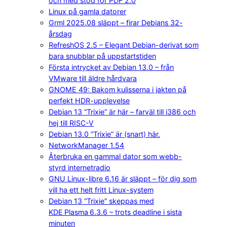
och med stöd för PDF 2.0
Linux på gamla datorer
Grml 2025.08 släppt – firar Debians 32-
årsdag
RefreshOS 2.5 – Elegant Debian-derivat som
bara snubblar på uppstartstiden
Första intrycket av Debian 13.0 – från
VMware till äldre hårdvara
GNOME 49: Bakom kulisserna i jakten på
perfekt HDR-upplevelse
Debian 13 “Trixie” är här – farväl till i386 och
hej till RISC-V
Debian 13.0 ”Trixie” är (snart) här.
NetworkManager 1.54
Återbruka en gammal dator som webb-
styrd internetradio
GNU Linux-libre 6.16 är släppt – för dig som
vill ha ett helt fritt Linux-system
Debian 13 “Trixie” skeppas med
KDE Plasma 6.3.6 – trots deadline i sista
minuten