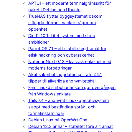
APTUI – ett modernt terminalgränssnitt för
paket i Debian och Ubuntu
TrueNAS flyttar byggsystemet bakom
stängda dörrar – väcker frågor om
öppenhet
DietPi 10.1: Litet system med stora
ambitioner
Parrot OS 7.1 – ett stabilt steg framåt för
etisk hackning och cybersäkerhet
NotepadNext 0.13 – klassisk enkelhet med
moderna förbättringar
Akut säkerhetsuppdatering: Tails 7.4.1
täpper till allvarliga anonymitetshål
Fem Linuxdistributioner som gör övergången
från Windows enklare
Tails 7.4 – anonymt Linux-operativsystem
släppt med beständiga språk- och
formatinställningar
Debian Linux på OpenWrt One
Debian 13.3 är här – stabilitet före allt annat