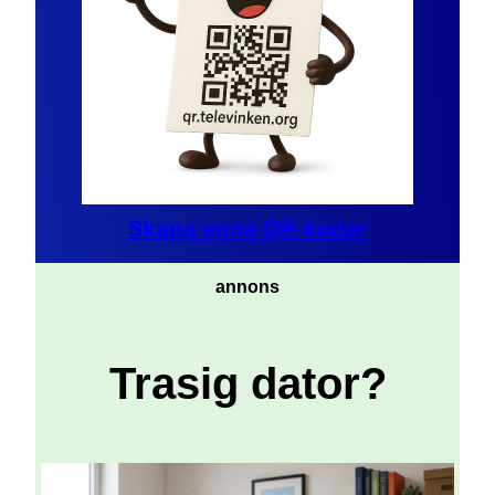
Skapa egna QR-koder
annons
Trasig dator?