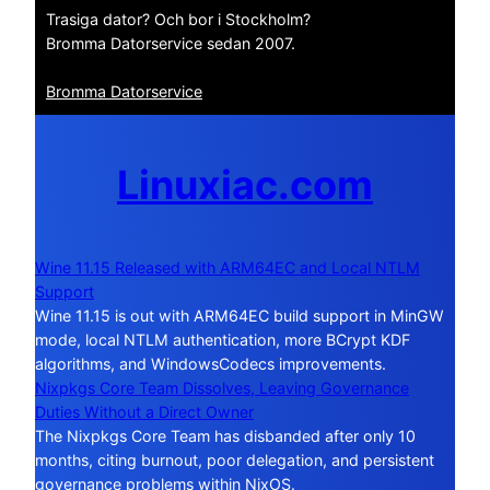
Trasiga dator? Och bor i Stockholm?
Bromma Datorservice sedan 2007.
Bromma Datorservice
Linuxiac.com
Wine 11.15 Released with ARM64EC and Local NTLM
Support
Wine 11.15 is out with ARM64EC build support in MinGW
mode, local NTLM authentication, more BCrypt KDF
algorithms, and WindowsCodecs improvements.
Nixpkgs Core Team Dissolves, Leaving Governance
Duties Without a Direct Owner
The Nixpkgs Core Team has disbanded after only 10
months, citing burnout, poor delegation, and persistent
governance problems within NixOS.