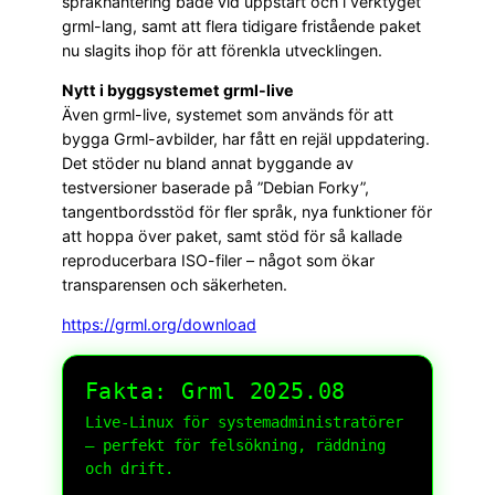
språkhantering både vid uppstart och i verktyget
grml-lang, samt att flera tidigare fristående paket
nu slagits ihop för att förenkla utvecklingen.
Nytt i byggsystemet grml-live
Även grml-live, systemet som används för att
bygga Grml-avbilder, har fått en rejäl uppdatering.
Det stöder nu bland annat byggande av
testversioner baserade på ”Debian Forky”,
tangentbordsstöd för fler språk, nya funktioner för
att hoppa över paket, samt stöd för så kallade
reproducerbara ISO-filer – något som ökar
transparensen och säkerheten.
https://grml.org/download
Fakta: Grml 2025.08
Live-Linux för systemadministratörer
– perfekt för felsökning, räddning
och drift.