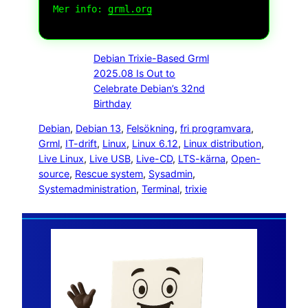
Mer info:
grml.org
Debian Trixie-Based Grml
2025.08 Is Out to
Celebrate Debian’s 32nd
Birthday
Debian
, 
Debian 13
, 
Felsökning
, 
fri programvara
, 
Grml
, 
IT-drift
, 
Linux
, 
Linux 6.12
, 
Linux distribution
, 
Live Linux
, 
Live USB
, 
Live-CD
, 
LTS-kärna
, 
Open-
source
, 
Rescue system
, 
Sysadmin
, 
Systemadministration
, 
Terminal
, 
trixie