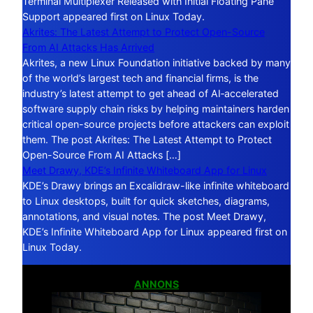
Terminal Multiplexer Released with Initial Floating Pane
Support appeared first on Linux Today.
Akrites: The Latest Attempt to Protect Open-Source
From AI Attacks Has Arrived
Akrites, a new Linux Foundation initiative backed by many
of the world’s largest tech and financial firms, is the
industry’s latest attempt to get ahead of AI‑accelerated
software supply chain risks by helping maintainers harden
critical open-source projects before attackers can exploit
them. The post Akrites: The Latest Attempt to Protect
Open-Source From AI Attacks […]
Meet Drawy, KDE’s Infinite Whiteboard App for Linux
KDE’s Drawy brings an Excalidraw-like infinite whiteboard
to Linux desktops, built for quick sketches, diagrams,
annotations, and visual notes. The post Meet Drawy,
KDE’s Infinite Whiteboard App for Linux appeared first on
Linux Today.
ANNONS