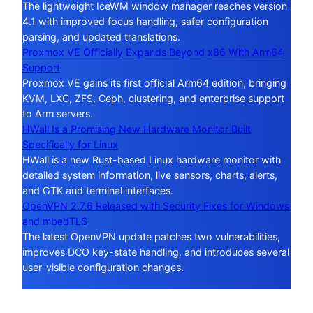
The lightweight IceWM window manager reaches version
4.1 with improved focus handling, safer configuration
parsing, and updated translations.
Proxmox VE Officially Expands Beyond x86 With Arm64
Support
Proxmox VE gains its first official Arm64 edition, bringing
KVM, LXC, ZFS, Ceph, clustering, and enterprise support
to Arm servers.
HWall Is a Promising New Hardware Monitor Built
Specifically for Linux
HWall is a new Rust-based Linux hardware monitor with
detailed system information, live sensors, charts, alerts,
and GTK and terminal interfaces.
OpenVPN 2.7.6 Released with Security Fixes for Windows
and mbedTLS
The latest OpenVPN update patches two vulnerabilities,
improves DCO key-state handling, and introduces several
user-visible configuration changes.