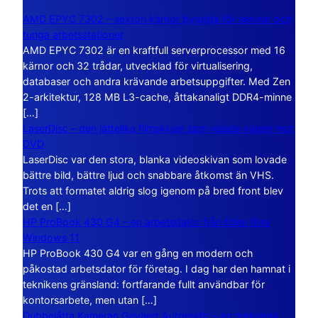
AMD EPYC 7302 – sexton kärnor byggda för servrar och
tunga arbetsstationer
AMD EPYC 7302 är en kraftfull serverprocessor med 16
kärnor och 32 trådar, utvecklad för virtualisering,
databaser och andra krävande arbetsuppgifter. Med Zen
2-arkitektur, 128 MB L3-cache, åttakanaligt DDR4-minne
[…]
LaserDisc – den jättelika filmskivan som visade vägen mot
DVD
LaserDisc var den stora, blanka videoskivan som lovade
bättre bild, bättre ljud och snabbare åtkomst än VHS.
Trots att formatet aldrig slog igenom på bred front blev
det en […]
HP ProBook 430 G4 – en arbetsdator från tiden före
Windows 11
HP ProBook 430 G4 var en gång en modern och
påkostad arbetsdator för företag. I dag har den hamnat i
teknikens gränsland: fortfarande fullt användbar för
kontorsarbete, men utan […]
Dubbelåtta Kameran Gevaert Automatic – en mekanisk