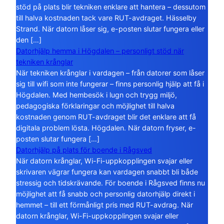
stöd på plats blir tekniken enklare att hantera – dessutom
till halva kostnaden tack vare RUT-avdraget. Hässelby
Strand. När datorn låser sig, e-posten slutar fungera eller
den […]
Datorhjälp hemma i Högdalen – personligt stöd när
tekniken krånglar
När tekniken krånglar i vardagen – från datorer som låser
sig till wifi som inte fungerar – finns personlig hjälp att få i
Högdalen. Med hembesök i lugn och trygg miljö,
pedagogiska förklaringar och möjlighet till halva
kostnaden genom RUT-avdraget blir det enklare att få
digitala problem lösta. Högdalen. När datorn fryser, e-
posten slutar fungera […]
Datorhjälp på plats för boende i Rågsved
När datorn krånglar, Wi-Fi-uppkopplingen svajar eller
skrivaren vägrar fungera kan vardagen snabbt bli både
stressig och tidskrävande. För boende i Rågsved finns nu
möjlighet att få snabb och personlig datorhjälp direkt i
hemmet – till ett förmånligt pris med RUT-avdrag. När
datorn krånglar, Wi-Fi-uppkopplingen svajar eller