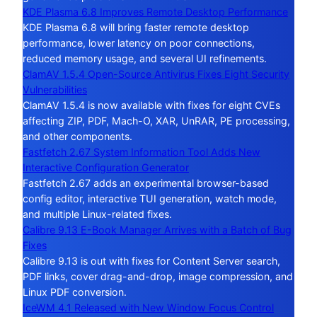
KDE Plasma 6.8 Improves Remote Desktop Performance
KDE Plasma 6.8 will bring faster remote desktop
performance, lower latency on poor connections,
reduced memory usage, and several UI refinements.
ClamAV 1.5.4 Open-Source Antivirus Fixes Eight Security
Vulnerabilities
ClamAV 1.5.4 is now available with fixes for eight CVEs
affecting ZIP, PDF, Mach-O, XAR, UnRAR, PE processing,
and other components.
Fastfetch 2.67 System Information Tool Adds New
Interactive Configuration Generator
Fastfetch 2.67 adds an experimental browser-based
config editor, interactive TUI generation, watch mode,
and multiple Linux-related fixes.
Calibre 9.13 E-Book Manager Arrives with a Batch of Bug
Fixes
Calibre 9.13 is out with fixes for Content Server search,
PDF links, cover drag-and-drop, image compression, and
Linux PDF conversion.
IceWM 4.1 Released with New Window Focus Control