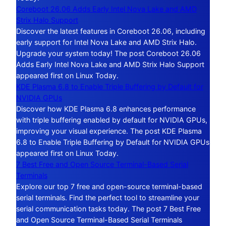
Coreboot 26.06 Adds Early Intel Nova Lake and AMD
Strix Halo Support
Discover the latest features in Coreboot 26.06, including
early support for Intel Nova Lake and AMD Strix Halo.
Upgrade your system today! The post Coreboot 26.06
Adds Early Intel Nova Lake and AMD Strix Halo Support
appeared first on Linux Today.
KDE Plasma 6.8 to Enable Triple Buffering by Default for
NVIDIA GPUs
Discover how KDE Plasma 6.8 enhances performance
with triple buffering enabled by default for NVIDIA GPUs,
improving your visual experience. The post KDE Plasma
6.8 to Enable Triple Buffering by Default for NVIDIA GPUs
appeared first on Linux Today.
7 Best Free and Open Source Terminal-Based Serial
Terminals
Explore our top 7 free and open-source terminal-based
serial terminals. Find the perfect tool to streamline your
serial communication tasks today. The post 7 Best Free
and Open Source Terminal-Based Serial Terminals