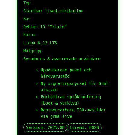
Typ
Startbar livedistribution
Bas
Debian 13 “Trixie”
Kärna
Linux 6.12 LTS
Målgrupp
Sysadmins & avancerade användare
Uppdaterade paket och
hårdvarustöd
Ny signeringsnyckel för Grml-
arkiven
Förbättrad språkhantering
(boot & verktyg)
Reproducerbara ISO-avbilder
via grml-live
Version: 2025.08
Licens: FOSS