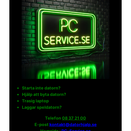
Starta inte datorn?
Hjälp att byta datorn?
Trasig laptop
Laggar speldatorn?
Telefon
08 37 21 00
E-post
kontakt@datorhjalp.se
Hemsida :
PC-Service.se