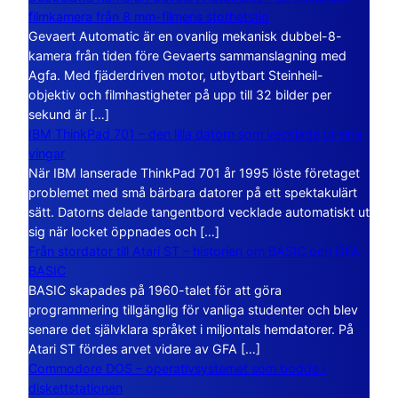
filmkamera från 8 mm-filmens storhetstid
Gevaert Automatic är en ovanlig mekanisk dubbel-8-
kamera från tiden före Gevaerts sammanslagning med
Agfa. Med fjäderdriven motor, utbytbart Steinheil-
objektiv och filmhastigheter på upp till 32 bilder per
sekund är […]
IBM ThinkPad 701 – den lilla datorn som vecklade ut sina
vingar
När IBM lanserade ThinkPad 701 år 1995 löste företaget
problemet med små bärbara datorer på ett spektakulärt
sätt. Datorns delade tangentbord vecklade automatiskt ut
sig när locket öppnades och […]
Från stordator till Atari ST – historien om BASIC och GFA
BASIC
BASIC skapades på 1960-talet för att göra
programmering tillgänglig för vanliga studenter och blev
senare det självklara språket i miljontals hemdatorer. På
Atari ST fördes arvet vidare av GFA […]
Commodore DOS – operativsystemet som bodde i
diskettstationen