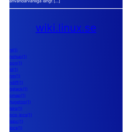
användarvänliga långt […]
wiki.linux.se
nl(1)
nohup(1)
pon(1)
ld(1)
nm(1)
ndiff(1)
gstack(1)
pmap(1)
hugetop(1)
lsirq(1)
pcp-ipcs(1)
lsipc(1)
ipcs(1)