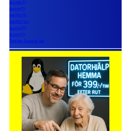
ipcmk(1)
ipcrm(1)
mkfifo(1)
mkfifo(1p)
uconv(1)
iconv(1)
Debian Source list