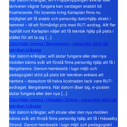
skrivaren vägrar fungera kan vardagen snabbt bli
frustrerande. För boende kring Karlaplan finns nu
möjlighet att få snabb och personlig datorhjälp direkt i
hemmet – till ett förmånligt pris med RUT-avdrag. Allt fler
hushåll runt Karlaplan väljer att få teknisk hjälp på plats i
stället för att ta sig […]
Datorhjälp hemma i Bergshamra – personligt stöd när
tekniken krånglar
När datorn krånglar, wifi slutar fungera eller den nya
mobilen känns svår att förstå finns personlig hjälp att få i
Bergshamra. Genom hembesök i lugn miljö och
pedagogiskt stöd på plats blir tekniken enklare att
hantera – dessutom till halva kostnaden tack vare RUT-
avdraget. Bergshamra. När datorn låser sig, e-posten
slutar fungera eller den nya […]
Datorhjälp hemma i Hässelby Strand – personligt stöd när
tekniken krånglar
När datorn krånglar, wifi strular eller den nya mobilen
känns svår att förstå finns personlig hjälp att få i Hässelby
Strand. Genom hembesök i lugn miljö och pedagogiskt