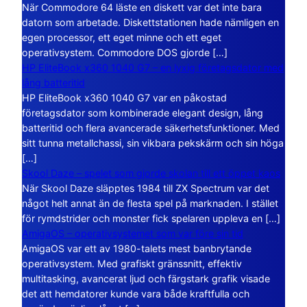
När Commodore 64 läste en diskett var det inte bara
datorn som arbetade. Diskettstationen hade nämligen en
egen processor, ett eget minne och ett eget
operativsystem. Commodore DOS gjorde […]
HP EliteBook x360 1040 G7 – en lyxig företagsdator med
lång batteritid
HP EliteBook x360 1040 G7 var en påkostad
företagsdator som kombinerade elegant design, lång
batteritid och flera avancerade säkerhetsfunktioner. Med
sitt tunna metallchassi, sin vikbara pekskärm och sin höga
[…]
Skool Daze – spelet som gjorde skolan till ett öppet kaos
När Skool Daze släpptes 1984 till ZX Spectrum var det
något helt annat än de flesta spel på marknaden. I stället
för rymdstrider och monster fick spelaren uppleva en […]
AmigaOS – operativsystemet som var före sin tid
AmigaOS var ett av 1980-talets mest banbrytande
operativsystem. Med grafiskt gränssnitt, effektiv
multitasking, avancerat ljud och färgstark grafik visade
det att hemdatorer kunde vara både kraftfulla och