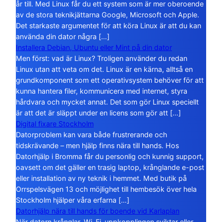
år till. Med Linux får du ett system som är mer oberoende
av de stora teknikjättarna Google, Microsoft och Apple.
Det starkaste argumentet för att köra Linux är att du kan
använda din dator några […]
Installera Debian, Ubuntu eller Mint på din dator
Men först: vad är Linux? Troligen använder du redan
Linux utan att veta om det. Linux är en kärna, alltså en
grundkomponent som ett operativsystem behöver för att
kunna hantera filer, kommunicera med internet, styra
hårdvara och mycket annat. Det som gör Linux speciellt
är att det är släppt under en licens som gör att […]
Digital fixare Stockholm
Datorproblem kan vara både frustrerande och
tidskrävande – men hjälp finns nära till hands. Hos
Datorhjälp i Bromma får du personlig och kunnig support,
oavsett om det gäller en trasig laptop, krånglande e-post
eller installation av ny teknik i hemmet. Med butik på
Orrspelsvägen 13 och möjlighet till hembesök över hela
Stockholm hjälper våra erfarna […]
Datorhjälp nära till hands för boende vid Karlaplan
När datorn krånglar, Wi-Fi-uppkopplingen sviktar eller