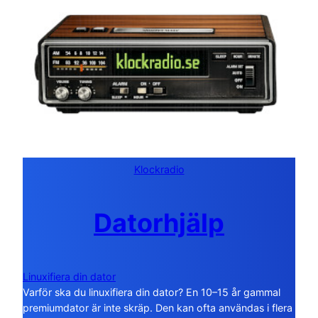
Klockradio
Datorhjälp
Linuxifiera din dator
Varför ska du linuxifiera din dator? En 10–15 år gammal
premiumdator är inte skräp. Den kan ofta användas i flera