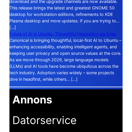
download and the upgrade channels are now available.
This release brings the latest and greatest GNOME 50
desktop for workstation editions, refinements to KDE
Plasma desktop and more updates. If you are trying to…
[…]
Future of AI in Ubuntu: Thoughtful Integration via Snap
Canonical is bringing thoughtful, local-first AI to Ubuntu –
enhancing accessibility, enabling intelligent agents, and
keeping user privacy and open source values at the core.
As we move through 2026, large language models
(LLMs) and AI tools have become ubiquitous across the
tech industry. Adoption varies widely – some projects
dive in headfirst, while others… […]
Annons
Datorservice