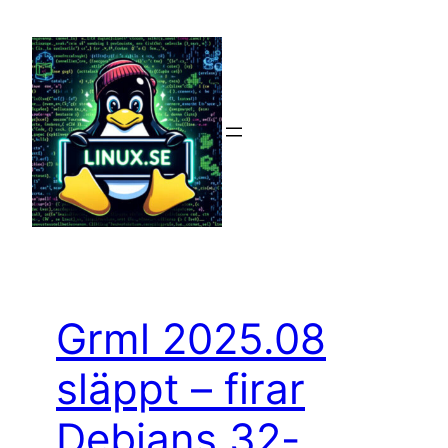
Hoppa
till
innehåll
Grml 2025.08
släppt – firar
Debians 32-