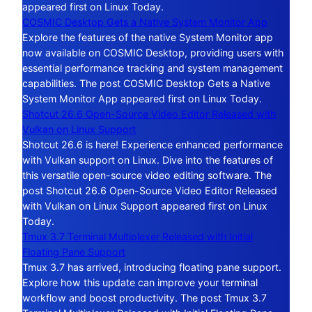
appeared first on Linux Today.
COSMIC Desktop Gets a Native System Monitor App
Explore the features of the native System Monitor app
now available on COSMIC Desktop, providing users with
essential performance tracking and system management
capabilities. The post COSMIC Desktop Gets a Native
System Monitor App appeared first on Linux Today.
Shotcut 26.6 Open-Source Video Editor Released with
Vulkan on Linux Support
Shotcut 26.6 is here! Experience enhanced performance
with Vulkan support on Linux. Dive into the features of
this versatile open-source video editing software. The
post Shotcut 26.6 Open-Source Video Editor Released
with Vulkan on Linux Support appeared first on Linux
Today.
Tmux 3.7 Terminal Multiplexer Released with Initial
Floating Pane Support
Tmux 3.7 has arrived, introducing floating pane support.
Explore how this update can improve your terminal
workflow and boost productivity. The post Tmux 3.7