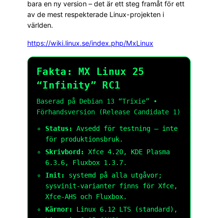
bara en ny version – det är ett steg framåt för ett
av de mest respekterade Linux-projekten i
världen.
https://wiki.linux.se/index.php/MxLinux
Fakta: MX Linux 25
“Infinity” RC1
Baserad på Debian 13 “Trixie” •
Förhandsversion (Release Candidate 1)
Status:
Avsedd för testning – inte
för produktionsbruk.
Skrivbord:
Xfce 4.20, KDE Plasma
6.3.6, Fluxbox 1.3.7.
Init:
systemd på alla utgåvor;
sysvinit-varianter finns för Xfce,
Xfce-AHS och Fluxbox.
Kärnor:
Linux 6.12 LTS (standard),