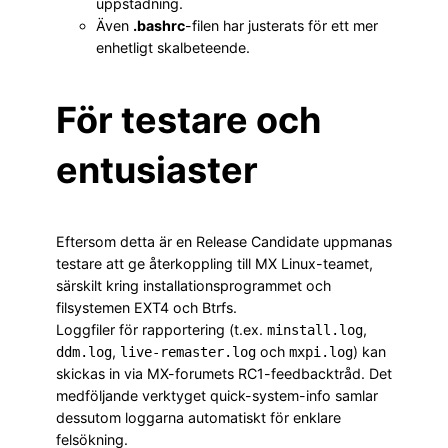
uppstädning.
Även
.bashrc
-filen har justerats för ett mer
enhetligt skalbeteende.
För testare och
entusiaster
Eftersom detta är en Release Candidate uppmanas
testare att ge återkoppling till MX Linux-teamet,
särskilt kring installationsprogrammet och
filsystemen EXT4 och Btrfs.
Loggfiler för rapportering (t.ex.
,
minstall.log
,
och
) kan
ddm.log
live-remaster.log
mxpi.log
skickas in via MX-forumets RC1-feedbacktråd. Det
medföljande verktyget quick-system-info samlar
dessutom loggarna automatiskt för enklare
felsökning.