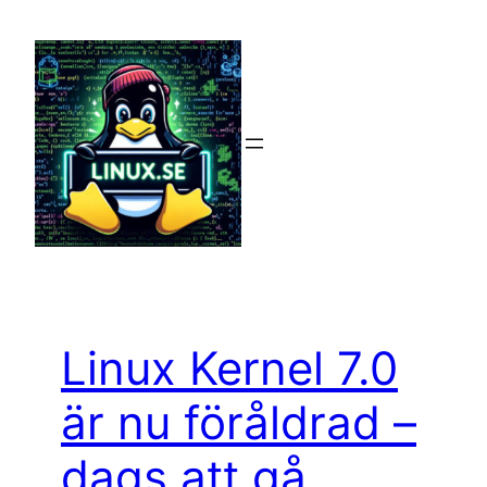
Hoppa
till
innehåll
Linux Kernel 7.0
är nu föråldrad –
dags att gå