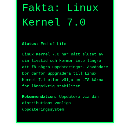
Fakta: Linux
Kernel 7.0
Status:
End of Life
Linux Kernel 7.0 har nått slutet av
sin livstid och kommer inte längre
att få några uppdateringar. Användare
bör därför uppgradera till Linux
Kernel 7.1 eller välja en LTS-kärna
för långsiktig stabilitet.
Rekommendation:
Uppdatera via din
distributions vanliga
uppdateringssystem.