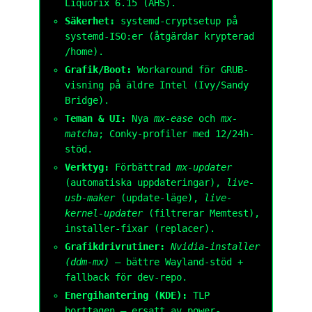
Liquorix 6.15 (AHS).
Säkerhet:
systemd-cryptsetup
på
systemd-ISO:er (åtgärdar krypterad
/home
).
Grafik/Boot:
Workaround för GRUB-
visning på äldre Intel (Ivy/Sandy
Bridge).
Teman & UI:
Nya
mx-ease
och
mx-
matcha
; Conky-profiler med 12/24h-
stöd.
Verktyg:
Förbättrad
mx-updater
(automatiska uppdateringar),
live-
usb-maker
(update-läge),
live-
kernel-updater
(filtrerar Memtest),
installer-fixar (replacer).
Grafikdrivrutiner:
Nvidia-installer
(ddm-mx)
– bättre Wayland-stöd +
fallback för dev-repo.
Energihantering (KDE):
TLP
borttagen – ersatt av
power-