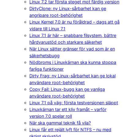
Linux 7.2 tar första steget mot färdig version
DirtyClone: ny Linux-sårbarhet kan ge
angripare root-behörighet
Linux Kernel 7.0 är nu föråldrad – dags att gå
vidare till Linux 7.1
Linux 7.1 är här – snabbare filsystem, bättre
hårdvarustöd och starkare säkerhet
När Linux sätter gränser för vad som är en
säkerhetsbugg
Nödbroms i Linuxkärnan ska kunna stoppa
farliga funktioner
Dirty Frag: ny Linux-sårbarhet kan ge lokal
användare root-behörighet
Copy Fail: Linux-bugg kan ge vanliga
användare root-behörighet
Linux 7.1 på väg: första testversionen släppt
Linuxkärnan tar ett kliv framåt – varför
version 7.0 spelar roll
När ska gammal teknik få vila?
Linux får ett rejält lyft för NTFS – nu med
riktigt skrivstöd