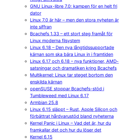
GNU Linux-libre 7.0: kampen för en helt fri
dator
Linux 7.0 är här – men den stora nyheten är
inte siffran
Bcachefs 1.33 – ett stort steg framåt för
Linux moderna filsystem
Linux 6.18 – Den nya långtidssupportade
kärnan som ska bära Linux in i framtiden
Linux 6.17 och 6.18 – nya funktioner, AMD-
satsningar och dramatiken kring Bcachefs
Multikernel: Linux tar steget bortom den
enskilda kärnan
openSUSE stoppar Bcachefs-stöd i
Tumbleweed med Linux 6.17
Armbian 25.8
Linux 6.15 släppt – Rust, Apple Silicon och
förbättrat hårdvarustöd bland nyheterna
Kernel Panic i Linux – Vad det är, hur du
framkallar det och hur du löser det
Kernel 6.15