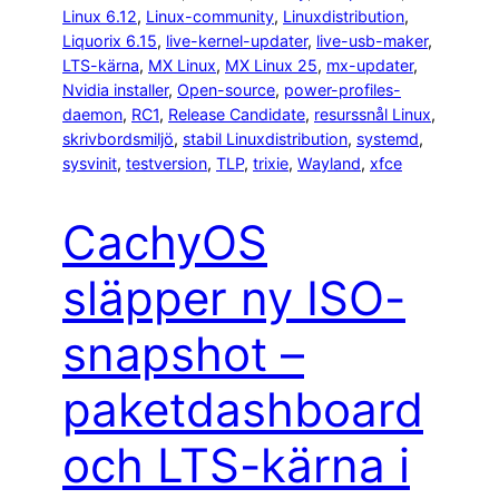
Linux 6.12
, 
Linux-community
, 
Linuxdistribution
, 
Liquorix 6.15
, 
live-kernel-updater
, 
live-usb-maker
, 
LTS-kärna
, 
MX Linux
, 
MX Linux 25
, 
mx-updater
, 
Nvidia installer
, 
Open-source
, 
power-profiles-
daemon
, 
RC1
, 
Release Candidate
, 
resurssnål Linux
, 
skrivbordsmiljö
, 
stabil Linuxdistribution
, 
systemd
, 
sysvinit
, 
testversion
, 
TLP
, 
trixie
, 
Wayland
, 
xfce
CachyOS
släpper ny ISO-
snapshot –
paketdashboard
och LTS-kärna i