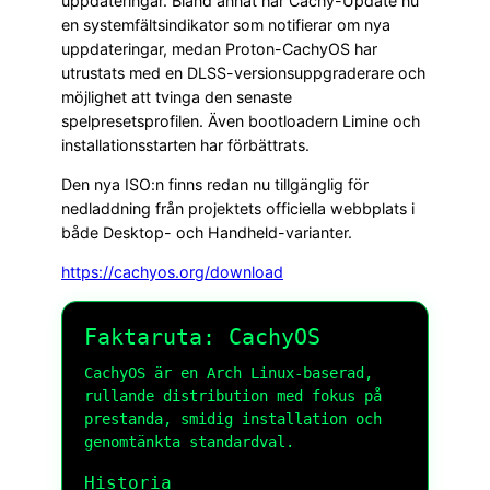
uppdateringar. Bland annat har Cachy-Update nu
en systemfältsindikator som notifierar om nya
uppdateringar, medan Proton-CachyOS har
utrustats med en DLSS-versionsuppgraderare och
möjlighet att tvinga den senaste
spelpresetsprofilen. Även bootloadern Limine och
installationsstarten har förbättrats.
Den nya ISO:n finns redan nu tillgänglig för
nedladdning från projektets officiella webbplats i
både Desktop- och Handheld-varianter.
https://cachyos.org/download
Faktaruta: CachyOS
CachyOS är en Arch Linux-baserad,
rullande distribution med fokus på
prestanda, smidig installation och
genomtänkta standardval.
Historia