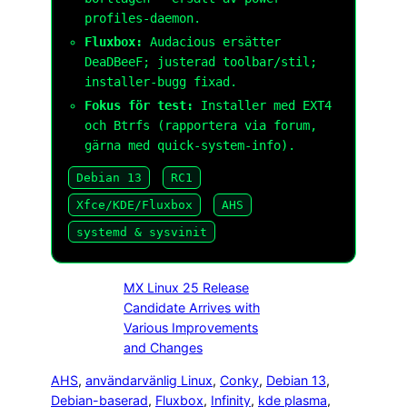
profiles-daemon
.
Fluxbox:
Audacious ersätter
DeaDBeeF; justerad toolbar/stil;
installer-bugg fixad.
Fokus för test:
Installer med EXT4
och Btrfs (rapportera via forum,
gärna med quick-system-info).
Debian 13
RC1
Xfce/KDE/Fluxbox
AHS
systemd & sysvinit
MX Linux 25 Release
Candidate Arrives with
Various Improvements
and Changes
AHS
, 
användarvänlig Linux
, 
Conky
, 
Debian 13
, 
Debian-baserad
, 
Fluxbox
, 
Infinity
, 
kde plasma
, 