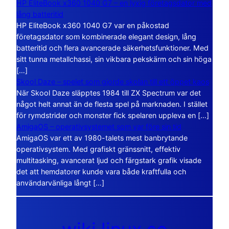
HP EliteBook x360 1040 G7 – en lyxig företagsdator med
lång batteritid
HP EliteBook x360 1040 G7 var en påkostad
företagsdator som kombinerade elegant design, lång
batteritid och flera avancerade säkerhetsfunktioner. Med
sitt tunna metallchassi, sin vikbara pekskärm och sin höga
[…]
Skool Daze – spelet som gjorde skolan till ett öppet kaos
När Skool Daze släpptes 1984 till ZX Spectrum var det
något helt annat än de flesta spel på marknaden. I stället
för rymdstrider och monster fick spelaren uppleva en […]
AmigaOS – operativsystemet som var före sin tid
AmigaOS var ett av 1980-talets mest banbrytande
operativsystem. Med grafiskt gränssnitt, effektiv
multitasking, avancerat ljud och färgstark grafik visade
det att hemdatorer kunde vara både kraftfulla och
användarvänliga långt […]