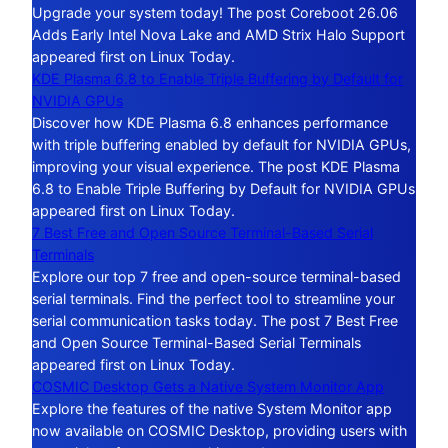
Upgrade your system today! The post Coreboot 26.06
Adds Early Intel Nova Lake and AMD Strix Halo Support
appeared first on Linux Today.
KDE Plasma 6.8 to Enable Triple Buffering by Default for
NVIDIA GPUs
Discover how KDE Plasma 6.8 enhances performance
with triple buffering enabled by default for NVIDIA GPUs,
improving your visual experience. The post KDE Plasma
6.8 to Enable Triple Buffering by Default for NVIDIA GPUs
appeared first on Linux Today.
7 Best Free and Open Source Terminal-Based Serial
Terminals
Explore our top 7 free and open-source terminal-based
serial terminals. Find the perfect tool to streamline your
serial communication tasks today. The post 7 Best Free
and Open Source Terminal-Based Serial Terminals
appeared first on Linux Today.
COSMIC Desktop Gets a Native System Monitor App
Explore the features of the native System Monitor app
now available on COSMIC Desktop, providing users with