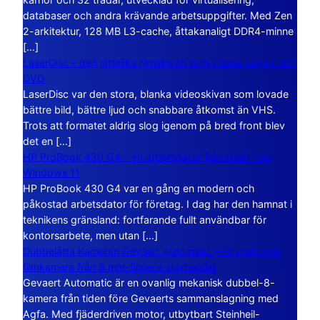
databaser och andra krävande arbetsuppgifter. Med Zen
2-arkitektur, 128 MB L3-cache, åttakanaligt DDR4-minne
[…]
LaserDisc – den jättelika filmskivan som visade vägen mot
DVD
LaserDisc var den stora, blanka videoskivan som lovade
bättre bild, bättre ljud och snabbare åtkomst än VHS.
Trots att formatet aldrig slog igenom på bred front blev
det en […]
HP ProBook 430 G4 – en arbetsdator från tiden före
Windows 11
HP ProBook 430 G4 var en gång en modern och
påkostad arbetsdator för företag. I dag har den hamnat i
teknikens gränsland: fortfarande fullt användbar för
kontorsarbete, men utan […]
Dubbelåtta Kameran Gevaert Automatic – en mekanisk
filmkamera från 8 mm-filmens storhetstid
Gevaert Automatic är en ovanlig mekanisk dubbel-8-
kamera från tiden före Gevaerts sammanslagning med
Agfa. Med fjäderdriven motor, utbytbart Steinheil-