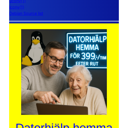
uconv(1)
iconv(1)
Debian Source list
Datorhjälp hemma