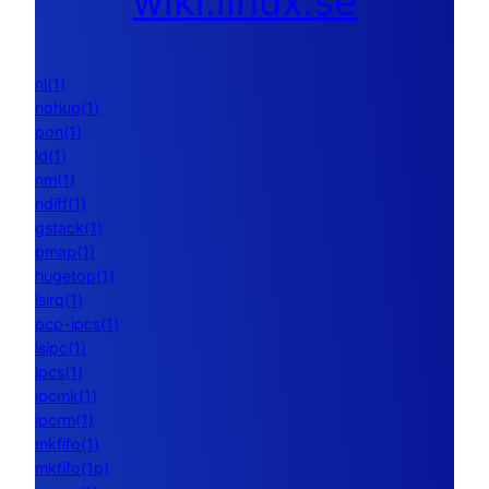
wiki.linux.se
nl(1)
nohup(1)
pon(1)
ld(1)
nm(1)
ndiff(1)
gstack(1)
pmap(1)
hugetop(1)
lsirq(1)
pcp-ipcs(1)
lsipc(1)
ipcs(1)
ipcmk(1)
ipcrm(1)
mkfifo(1)
mkfifo(1p)