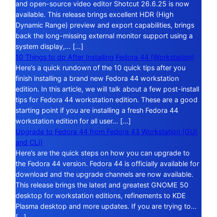
and open-source video editor Shotcut 26.6.25 is now
available. This release brings excellent HDR (High
Dynamic Range) preview and export capabilities, brings
back the long-missing external monitor support using a
system display,… […]
10 Things to do After Installing Fedora 44 (Workstation)
Here’s a quick rundown of the 10 quick tips after you
finish installing a brand new Fedora 44 workstation
edition. In this article, we will talk about a few post-install
tips for Fedora 44 workstation edition. These are a good
starting point if you are installing a fresh Fedora 44
workstation edition for all user… […]
Upgrade to Fedora 44 from Fedora 43 Workstation (GUI
and CLI)
Here’s are the quick steps on how you can upgrade to
the Fedora 44 version. Fedora 44 is officially available for
download and the upgrade channels are now available.
This release brings the latest and greatest GNOME 50
desktop for workstation editions, refinements to KDE
Plasma desktop and more updates. If you are trying to…
[…]