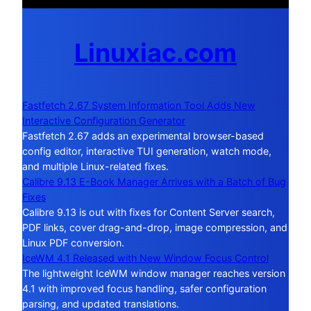
Linuxiac.com
Fastfetch 2.67 System Information Tool Adds New
Interactive Configuration Generator
Fastfetch 2.67 adds an experimental browser-based
config editor, interactive TUI generation, watch mode,
and multiple Linux-related fixes.
Calibre 9.13 E-Book Manager Arrives with a Batch of Bug
Fixes
Calibre 9.13 is out with fixes for Content Server search,
PDF links, cover drag-and-drop, image compression, and
Linux PDF conversion.
IceWM 4.1 Released with New Window Focus Control
The lightweight IceWM window manager reaches version
4.1 with improved focus handling, safer configuration
parsing, and updated translations.