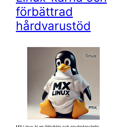
förbättrad
hårdvarustöd
MX Linux är en lättviktig och användarvänlig