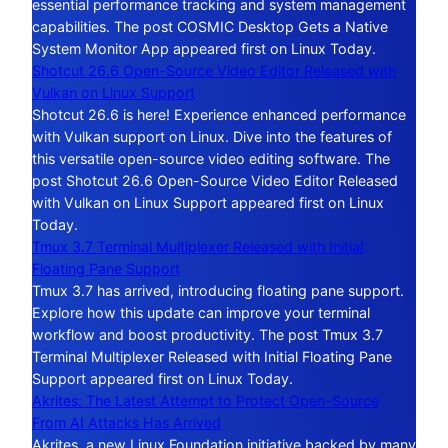
essential performance tracking and system management
capabilities. The post COSMIC Desktop Gets a Native
System Monitor App appeared first on Linux Today.
Shotcut 26.6 Open-Source Video Editor Released with
Vulkan on Linux Support
Shotcut 26.6 is here! Experience enhanced performance
with Vulkan support on Linux. Dive into the features of
this versatile open-source video editing software. The
post Shotcut 26.6 Open-Source Video Editor Released
with Vulkan on Linux Support appeared first on Linux
Today.
Tmux 3.7 Terminal Multiplexer Released with Initial
Floating Pane Support
Tmux 3.7 has arrived, introducing floating pane support.
Explore how this update can improve your terminal
workflow and boost productivity. The post Tmux 3.7
Terminal Multiplexer Released with Initial Floating Pane
Support appeared first on Linux Today.
Akrites: The Latest Attempt to Protect Open-Source
From AI Attacks Has Arrived
Akrites, a new Linux Foundation initiative backed by many