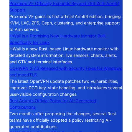
Proxmox VE Officially Expands Beyond x86 With Arm64
Support
Proxmox VE gains its first official Arm64 edition, bringing
KVM, LXC, ZFS, Ceph, clustering, and enterprise support
to Arm servers.
HWall Is a Promising New Hardware Monitor Built
Specifically for Linux
HWall is a new Rust-based Linux hardware monitor with
detailed system information, live sensors, charts, alerts,
and GTK and terminal interfaces.
OpenVPN 2.7.6 Released with Security Fixes for Windows
and mbedTLS
The latest OpenVPN update patches two vulnerabilities,
improves DCO key-state handling, and introduces several
user-visible configuration changes.
Rust Adopts Official Policy for AI-Generated
Contributions
Two months after proposing the changes, several Rust
teams have officially adopted a policy restricting AI-
generated contributions.