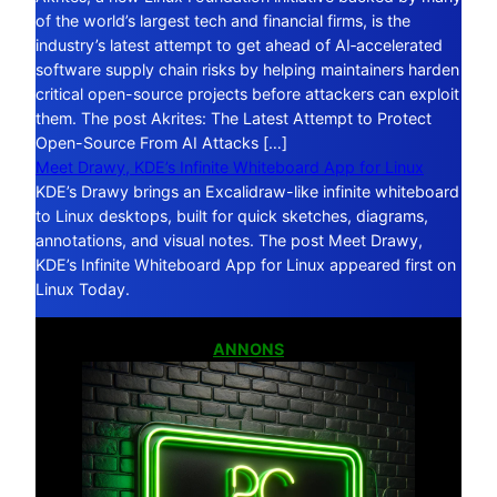
of the world’s largest tech and financial firms, is the
industry’s latest attempt to get ahead of AI‑accelerated
software supply chain risks by helping maintainers harden
critical open-source projects before attackers can exploit
them. The post Akrites: The Latest Attempt to Protect
Open-Source From AI Attacks […]
Meet Drawy, KDE’s Infinite Whiteboard App for Linux
KDE’s Drawy brings an Excalidraw-like infinite whiteboard
to Linux desktops, built for quick sketches, diagrams,
annotations, and visual notes. The post Meet Drawy,
KDE’s Infinite Whiteboard App for Linux appeared first on
Linux Today.
ANNONS