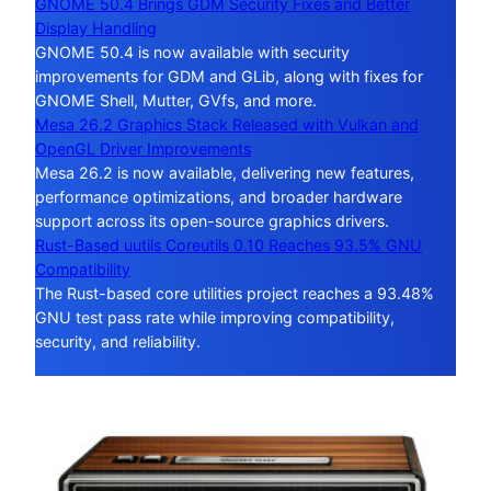
GNOME 50.4 Brings GDM Security Fixes and Better
Display Handling
GNOME 50.4 is now available with security
improvements for GDM and GLib, along with fixes for
GNOME Shell, Mutter, GVfs, and more.
Mesa 26.2 Graphics Stack Released with Vulkan and
OpenGL Driver Improvements
Mesa 26.2 is now available, delivering new features,
performance optimizations, and broader hardware
support across its open-source graphics drivers.
Rust-Based uutils Coreutils 0.10 Reaches 93.5% GNU
Compatibility
The Rust-based core utilities project reaches a 93.48%
GNU test pass rate while improving compatibility,
security, and reliability.