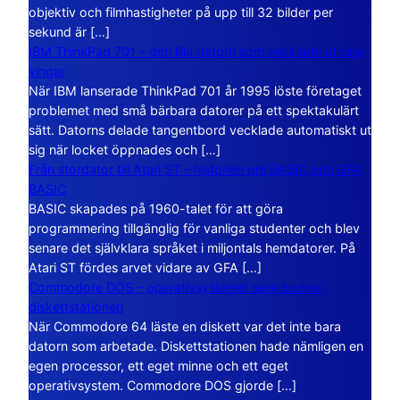
objektiv och filmhastigheter på upp till 32 bilder per
sekund är […]
IBM ThinkPad 701 – den lilla datorn som vecklade ut sina
vingar
När IBM lanserade ThinkPad 701 år 1995 löste företaget
problemet med små bärbara datorer på ett spektakulärt
sätt. Datorns delade tangentbord vecklade automatiskt ut
sig när locket öppnades och […]
Från stordator till Atari ST – historien om BASIC och GFA
BASIC
BASIC skapades på 1960-talet för att göra
programmering tillgänglig för vanliga studenter och blev
senare det självklara språket i miljontals hemdatorer. På
Atari ST fördes arvet vidare av GFA […]
Commodore DOS – operativsystemet som bodde i
diskettstationen
När Commodore 64 läste en diskett var det inte bara
datorn som arbetade. Diskettstationen hade nämligen en
egen processor, ett eget minne och ett eget
operativsystem. Commodore DOS gjorde […]