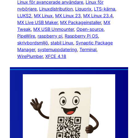
Linux för avancerade användare
, 
Linux för
nybörjare
, 
Linuxdistribution
, 
Liquorix
, 
LTS-kärna
, 
LUKS2
, 
MX Linux
, 
MX Linux 23
, 
MX Linux 23.4
, 
MX Live USB Maker
, 
MX Packageinstaller
, 
MX
Tweak
, 
MX USB Unmounter
, 
Open-source
, 
PipeWire
, 
raspberry pi
, 
Raspberry Pi OS
, 
skrivbordsmiljö
, 
stabil Linux
, 
Synaptic Package
Manager
, 
systemuppdatering
, 
Terminal
, 
WirePlumber
, 
XFCE 4.18