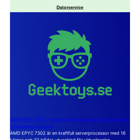
Datorservice
AMD EPYC 7302 – sexton kärnor byggda för servrar och
tunga arbetsstationer
AMD EPYC 7302 är en kraftfull serverprocessor med 16
kärnor och 32 trådar, utvecklad för virtualisering,