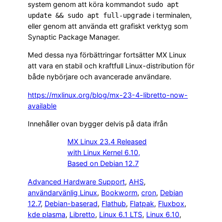
system genom att köra kommandot
sudo apt
i terminalen,
update && sudo apt full-upgrade
eller genom att använda ett grafiskt verktyg som
Synaptic Package Manager.
Med dessa nya förbättringar fortsätter MX Linux
att vara en stabil och kraftfull Linux-distribution för
både nybörjare och avancerade användare.
https://mxlinux.org/blog/mx-23-4-libretto-now-
available
Innehåller ovan bygger delvis på data ifrån
MX Linux 23.4 Released
with Linux Kernel 6.10,
Based on Debian 12.7
Advanced Hardware Support
, 
AHS
, 
användarvänlig Linux
, 
Bookworm
, 
cron
, 
Debian
12.7
, 
Debian-baserad
, 
Flathub
, 
Flatpak
, 
Fluxbox
, 
kde plasma
, 
Libretto
, 
Linux 6.1 LTS
, 
Linux 6.10
, 