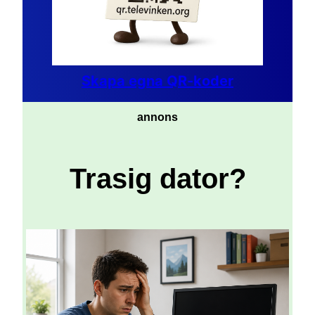
Skapa egna QR-koder
annons
Trasig dator?