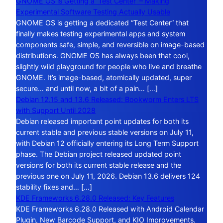
GNOME OS is Getting a ‘Test Center’ – Making
Experimental Software Testing Actually Usable
GNOME OS is getting a dedicated “Test Center” that
finally makes testing experimental apps and system
components safe, simple, and reversible on image-based
distributions. GNOME OS has always been that cool,
slightly wild playground for people who live and breathe
GNOME. It’s image-based, atomically updated, super
secure… and until now, a bit of a pain… […]
Debian 12.15 and 13.6 Released: Bookworm Enters LTS
with Support Until 2028
Debian released important point updates for both its
current stable and previous stable versions on July 11,
with Debian 12 officially entering its Long Term Support
phase. The Debian project released updated point
versions for both its current stable release and the
previous one on July 11, 2026. Debian 13.6 delivers 124
stability fixes and… […]
KDE Frameworks 6.28.0 Released: Key Features
KDE Frameworks 6.28.0 Released with Android Calendar
Plugin, New Barcode Support, and KIO Improvements.