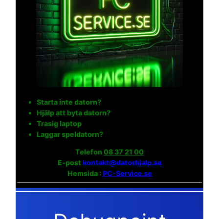
Starta inte datorn?
Hjälp att byta datorn?
Trasig laptop
Laggar speldatorn?
Telefon
08 37 21 00
E-post
kontakt@datorhjalp.se
Hemsida :
PC-Service.se