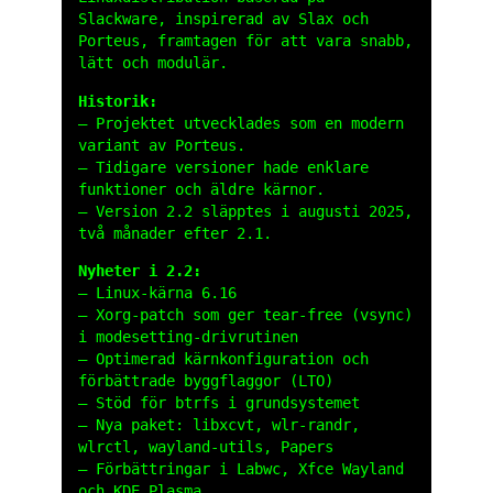
Slackware, inspirerad av Slax och
Porteus, framtagen för att vara snabb,
lätt och modulär.
Historik:
– Projektet utvecklades som en modern
variant av Porteus.
– Tidigare versioner hade enklare
funktioner och äldre kärnor.
– Version 2.2 släpptes i augusti 2025,
två månader efter 2.1.
Nyheter i 2.2:
– Linux-kärna 6.16
– Xorg-patch som ger tear-free (vsync)
i modesetting-drivrutinen
– Optimerad kärnkonfiguration och
förbättrade byggflaggor (LTO)
– Stöd för btrfs i grundsystemet
– Nya paket: libxcvt, wlr-randr,
wlrctl, wayland-utils, Papers
– Förbättringar i Labwc, Xfce Wayland
och KDE Plasma