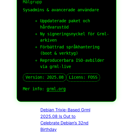
Målgrupp
Sysadmins & avancerade användare
Uppdaterade paket och
hårdvarustöd
Ny signeringsnyckel för Grml-
arkiven
Förbättrad språkhantering
(boot & verktyg)
Reproducerbara ISO-avbilder
via grml-live
Version: 2025.08
Licens: FOSS
Mer info:
grml.org
Debian Trixie-Based Grml
2025.08 Is Out to
Celebrate Debian’s 32nd
Birthday