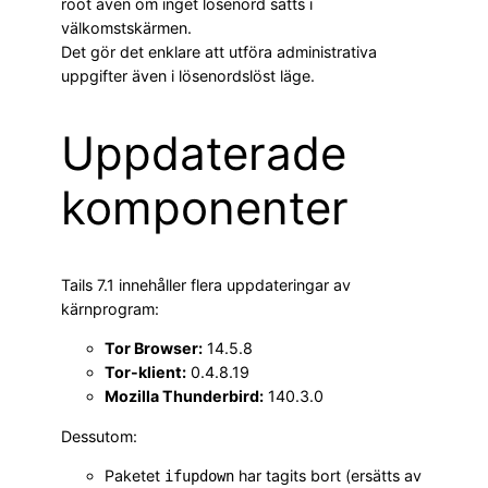
root även om inget lösenord satts i
välkomstskärmen.
Det gör det enklare att utföra administrativa
uppgifter även i lösenordslöst läge.
Uppdaterade
komponenter
Tails 7.1 innehåller flera uppdateringar av
kärnprogram:
Tor Browser:
14.5.8
Tor-klient:
0.4.8.19
Mozilla Thunderbird:
140.3.0
Dessutom:
Paketet
har tagits bort (ersätts av
ifupdown