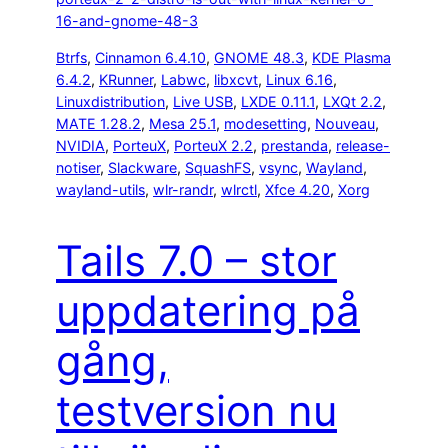
16-and-gnome-48-3
Btrfs
, 
Cinnamon 6.4.10
, 
GNOME 48.3
, 
KDE Plasma
6.4.2
, 
KRunner
, 
Labwc
, 
libxcvt
, 
Linux 6.16
, 
Linuxdistribution
, 
Live USB
, 
LXDE 0.11.1
, 
LXQt 2.2
, 
MATE 1.28.2
, 
Mesa 25.1
, 
modesetting
, 
Nouveau
, 
NVIDIA
, 
PorteuX
, 
PorteuX 2.2
, 
prestanda
, 
release-
notiser
, 
Slackware
, 
SquashFS
, 
vsync
, 
Wayland
, 
wayland-utils
, 
wlr-randr
, 
wlrctl
, 
Xfce 4.20
, 
Xorg
Tails 7.0 – stor
uppdatering på
gång,
testversion nu