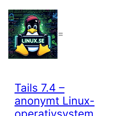
Hoppa
till
innehåll
Tails 7.4 –
anonymt Linux-
operativsystem