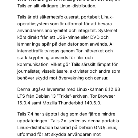
Tails en allt viktigare Linux-distribution.
Tails är ett säkerhetsfokuserat, portabelt Linux-
operativsystem som är utformat för att bevara
användarens anonymitet och integritet. Systemet
körs direkt från ett USB-minne eller DVD och
lämnar inga spår på den dator som används. All
internettrafik tvingas genom Tor-nätverket och
stark kryptering används för filer och
kommunikation, vilket gör Tails särskilt lämpat för
journalister, visselblåsare, aktivister och andra som
behöver skydd mot övervakning och censur.
Denna utgåva levereras med Linux-kärnan 6.12.63
LTS från Debian 13 ”Trixie”-arkiven, Tor Browser
15.0.4 samt Mozilla Thunderbird 140.6.0.
Tails 7.4 har släppts i dag som den fjärde mindre
uppdateringen i Tails 7.x-serien av denna portabla
Linux-distribution baserad på Debian GNU/Linux,
utformad för att skydda användaren mot