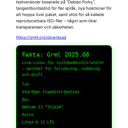
testversioner baserade på ”Debian Forky”,
tangentbordsstöd för fler språk, nya funktioner för
att hoppa över paket, samt stöd för så kallade
reproducerbara ISO-filer – något som ökar
transparensen och säkerheten.
https://grml.org/download
Fakta: Grml 2025.08
Live-Linux för systemadministratörer
– perfekt för felsökning, räddning
och drift.
Typ
Startbar livedistribution
Bas
Debian 13 “Trixie”
Kärna
Linux 6.12 LTS