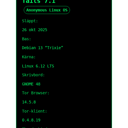
Tails 7.1
Anonymous Linux OS
Släppt:
26 okt 2025
Bas:
Debian 13 “Trixie”
Kärna:
Linux 6.12 LTS
Skrivbord:
GNOME 48
Tor Browser:
14.5.8
Tor-klient:
0.4.8.19