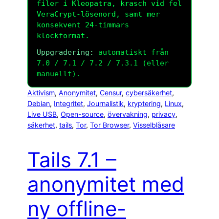
filer i Kleopatra, krasch vid fel
VeraCrypt-lösenord, samt mer
konsekvent 24-timmars
klockformat.
Uppgradering:
automatiskt från
7.0 / 7.1 / 7.2 / 7.3.1 (eller
manuellt).
Aktivism
, 
Anonymitet
, 
Censur
, 
cybersäkerhet
, 
Debian
, 
Integritet
, 
Journalistik
, 
kryptering
, 
Linux
, 
Live USB
, 
Open-source
, 
övervakning
, 
privacy
, 
säkerhet
, 
tails
, 
Tor
, 
Tor Browser
, 
Visselblåsare
Tails 7.1 –
anonymitet med
ny offline-