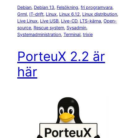
Debian
, 
Debian 13
, 
Felsökning
, 
fri programvara
, 
Grml
, 
IT-drift
, 
Linux
, 
Linux 6.12
, 
Linux distribution
, 
Live Linux
, 
Live USB
, 
Live-CD
, 
LTS-kärna
, 
Open-
source
, 
Rescue system
, 
Sysadmin
, 
Systemadministration
, 
Terminal
, 
trixie
PorteuX 2.2 är
här