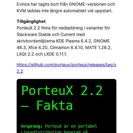
Evince har tagits bort från GNOME-versionen och
KVM laddas inte längre automatiskt vid uppstart.
Tillgänglighet
PorteuX 2.2 finns för nedladdning i varianter för
Slackware Stable och Current med
skrivbordsmiljöerna KDE Plasma 6.4.2, GNOME
48.3, Xfce 4.20, Cinnamon 6.4.10, MATE 1.28.2,
LXQt 2.2 och LXDE 0.11.1.
https://github.com/porteux/porteux/releases/tag/v
2.2
PorteuX 2.2
– Fakta
Ursprung:
PorteuX är en portabel
Linuxdistribution baserad på