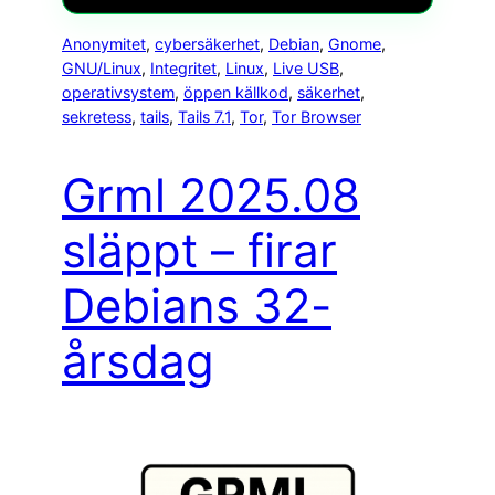
Anonymitet
, 
cybersäkerhet
, 
Debian
, 
Gnome
, 
GNU/Linux
, 
Integritet
, 
Linux
, 
Live USB
, 
operativsystem
, 
öppen källkod
, 
säkerhet
, 
sekretess
, 
tails
, 
Tails 7.1
, 
Tor
, 
Tor Browser
Grml 2025.08
släppt – firar
Debians 32-
årsdag