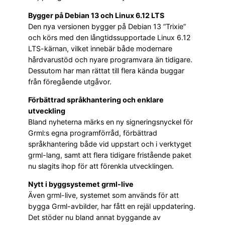
Bygger på Debian 13 och Linux 6.12 LTS
Den nya versionen bygger på Debian 13 ”Trixie”
och körs med den långtidssupportade Linux 6.12
LTS-kärnan, vilket innebär både modernare
hårdvarustöd och nyare programvara än tidigare.
Dessutom har man rättat till flera kända buggar
från föregående utgåvor.
Förbättrad språkhantering och enklare
utveckling
Bland nyheterna märks en ny signeringsnyckel för
Grml:s egna programförråd, förbättrad
språkhantering både vid uppstart och i verktyget
grml-lang, samt att flera tidigare fristående paket
nu slagits ihop för att förenkla utvecklingen.
Nytt i byggsystemet grml-live
Även grml-live, systemet som används för att
bygga Grml-avbilder, har fått en rejäl uppdatering.
Det stöder nu bland annat byggande av