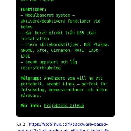
Funktioner:
– Modulbaserat system –
aktivera/deaktivera funktioner vid
behov
– Kan köras direkt från USB utan
installation
– Flera skrivbordsmiljöer: KDE Plasma,
GNOME, Xfce, Cinnamon, MATE, LXQt,
LXDE
– Snabb uppstart och låg
resursförbrukning
Målgrupp:
Användare som vill ha ett
portabelt, snabbt Linux – perfekt för
felsökning, demonstrationer och äldre
hårdvara.
Mer info:
Projektets GitHub
Källa :
https://9to5linux.com/slackware-based-
porteux-2-2-distro-is-out-with-linux-kernel-6-