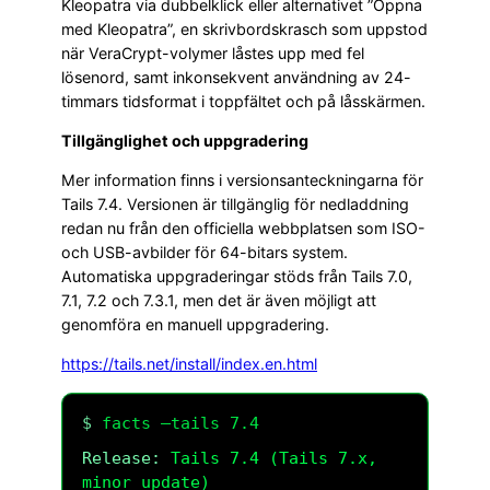
Kleopatra via dubbelklick eller alternativet ”Öppna
med Kleopatra”, en skrivbordskrasch som uppstod
när VeraCrypt-volymer låstes upp med fel
lösenord, samt inkonsekvent användning av 24-
timmars tidsformat i toppfältet och på låsskärmen.
Tillgänglighet och uppgradering
Mer information finns i versionsanteckningarna för
Tails 7.4. Versionen är tillgänglig för nedladdning
redan nu från den officiella webbplatsen som ISO-
och USB-avbilder för 64-bitars system.
Automatiska uppgraderingar stöds från Tails 7.0,
7.1, 7.2 och 7.3.1, men det är även möjligt att
genomföra en manuell uppgradering.
https://tails.net/install/index.en.html
$
facts –tails 7.4
Release:
Tails 7.4 (Tails 7.x,
minor update)