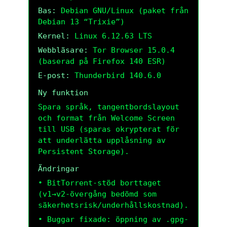
Bas:
Debian GNU/Linux (paket från
Debian 13 “Trixie”)
Kernel:
Linux 6.12.63 LTS
Webbläsare:
Tor Browser 15.0.4
(baserad på Firefox 140 ESR)
E-post:
Thunderbird 140.6.0
Ny funktion
Spara språk, tangentbordslayout
och format från Welcome Screen
till USB (sparas okrypterat för
att underlätta upplåsning av
Persistent Storage).
Ändringar
• BitTorrent-stöd borttaget
(v1→v2-övergång bedömd som
säkerhetsrisk/underhållskostnad).
• Buggar fixade: öppning av .gpg-