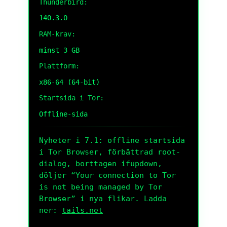
Thunderbird:
140.3.0
RAM-krav:
minst 3 GB
Plattform:
x86-64 (64-bit)
Startsida i Tor:
Offline-sida
Nyheter i 7.1: offline startsida
i Tor Browser, förbättrad root-
dialog, borttagen
ifupdown
,
döljer “Your connection to Tor
is not being managed by Tor
Browser” i nya flikar. Ladda
ner:
tails.net