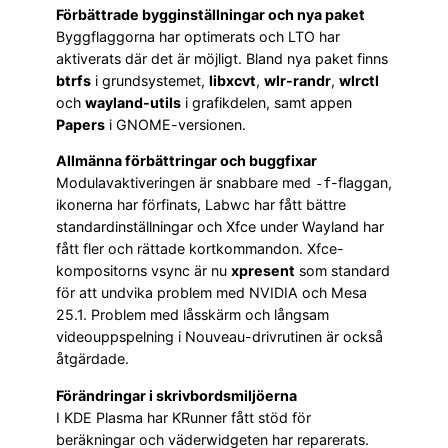
Förbättrade bygginställningar och nya paket
Byggflaggorna har optimerats och LTO har
aktiverats där det är möjligt. Bland nya paket finns
btrfs
i grundsystemet,
libxcvt
,
wlr-randr
,
wlrctl
och
wayland-utils
i grafikdelen, samt appen
Papers
i GNOME-versionen.
Allmänna förbättringar och buggfixar
Modulavaktiveringen är snabbare med
-flaggan,
-f
ikonerna har förfinats, Labwc har fått bättre
standardinställningar och Xfce under Wayland har
fått fler och rättade kortkommandon. Xfce-
kompositorns vsync är nu
xpresent
som standard
för att undvika problem med NVIDIA och Mesa
25.1. Problem med låsskärm och långsam
videouppspelning i Nouveau-drivrutinen är också
åtgärdade.
Förändringar i skrivbordsmiljöerna
I KDE Plasma har KRunner fått stöd för
beräkningar och väderwidgeten har reparerats.