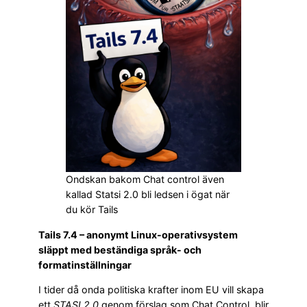
Ondskan bakom Chat control även
kallad Statsi 2.0 bli ledsen i ögat när
du kör Tails
Tails 7.4 – anonymt Linux-operativsystem
släppt med beständiga språk- och
formatinställningar
I tider då onda politiska krafter inom EU vill skapa
ett
STASI 2.0
genom förslag som Chat Control, blir