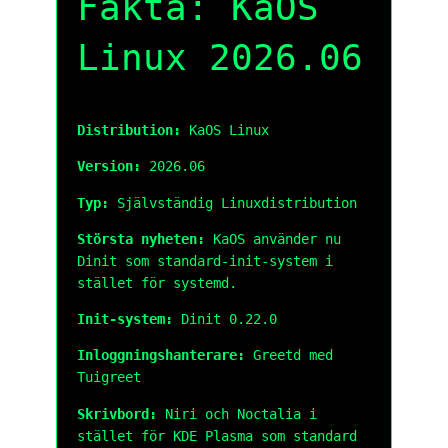
Fakta: KaOS
Linux 2026.06
Distribution:
KaOS Linux
Version:
2026.06
Typ:
Självständig Linuxdistribution
Största nyheten:
KaOS använder nu
Dinit som standard-init-system i
stället för systemd.
Init-system:
Dinit 0.22.0
Inloggningshanterare:
Greetd med
Tuigreet
Skrivbord:
Niri och Noctalia i
stället för KDE Plasma som standard