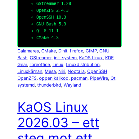
GStreamer 1.28
OpenZFS 2.4.3
OpenSSH 10.3
GNU Bash 5.3
Qt 6.11.1
CMake 4.3
Calamares
, 
CMake
, 
Dinit
, 
firefox
, 
GIMP
, 
GNU
Bash
, 
GStreamer
, 
init-system
, 
KaOS Linux
, 
KDE
Gear
, 
libreoffice
, 
Linux
, 
Linuxdistribution
, 
Linuxkärnan
, 
Mesa
, 
Niri
, 
Noctalia
, 
OpenSSH
, 
OpenZFS
, 
öppen källkod
, 
pacman
, 
PipeWire
, 
Qt
, 
systemd
, 
thunderbird
, 
Wayland
KaOS Linux
2026.03 – ett
steg mot ett