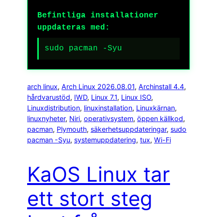
Befintliga installationer
uppdateras med:
sudo pacman -Syu
arch linux
, 
Arch Linux 2026.08.01
, 
Archinstall 4.4
, 
hårdvarustöd
, 
IWD
, 
Linux 7.1
, 
Linux ISO
, 
Linuxdistribution
, 
linuxinstallation
, 
Linuxkärnan
, 
linuxnyheter
, 
Niri
, 
operativsystem
, 
öppen källkod
, 
pacman
, 
Plymouth
, 
säkerhetsuppdateringar
, 
sudo
pacman -Syu
, 
systemuppdatering
, 
tux
, 
Wi-Fi
KaOS Linux tar
ett stort steg