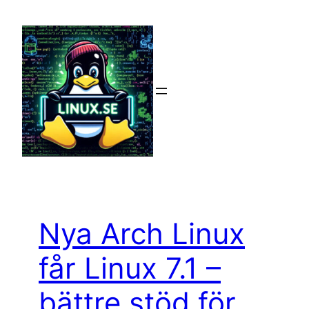
Hoppa
till
innehåll
Nya Arch Linux
får Linux 7.1 –
bättre stöd för