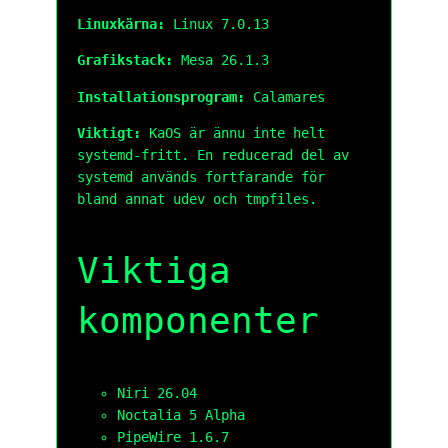
Linuxkärna:
Linux 7.0.13
Grafikstack:
Mesa 26.1.3
Installationsprogram:
Calamares
Viktigt:
KaOS är ännu inte helt
systemd-fritt. En reducerad del av
systemd används fortfarande för
bland annat udev och tmpfiles.
Viktiga
komponenter
Niri 26.04
Noctalia 5 Alpha
PipeWire 1.6.7