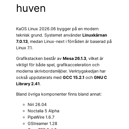
huven
KaOS Linux 2026.06 bygger på en modern
teknisk grund. Systemet använder
Linuxkärnan
7.0.13
, medan Linux-next i förråden är baserad på
Linux 7.1.
Grafikstacken består av
Mesa 26.1.3
, vilket är
viktigt för både spel, grafikacceleration och
moderna skrivbordsmiljöer. Verktygskedjan har
också uppdaterats med
GCC 15.2.1
och
GNU C
Library 2.41
.
Bland övriga komponenter finns bland annat:
Niri 26.04
Noctalia 5 Alpha
PipeWire 1.6.7
GStreamer 1.28