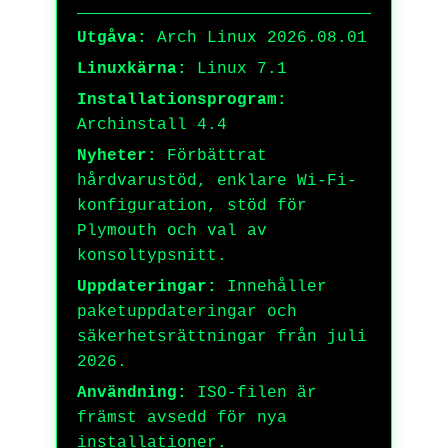
Utgåva:
Arch Linux 2026.08.01
Linuxkärna:
Linux 7.1
Installationsprogram:
Archinstall 4.4
Nyheter:
Förbättrat
hårdvarustöd, enklare Wi-Fi-
konfiguration, stöd för
Plymouth och val av
konsoltypsnitt.
Uppdateringar:
Innehåller
paketuppdateringar och
säkerhetsrättningar från juli
2026.
Användning:
ISO-filen är
främst avsedd för nya
installationer.