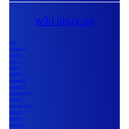
wiki.linux.se
nl(1)
nohup(1)
pon(1)
ld(1)
nm(1)
ndiff(1)
gstack(1)
pmap(1)
hugetop(1)
lsirq(1)
pcp-ipcs(1)
lsipc(1)
ipcs(1)
ipcmk(1)