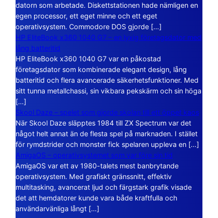
datorn som arbetade. Diskettstationen hade nämligen en
egen processor, ett eget minne och ett eget
operativsystem. Commodore DOS gjorde […]
HP EliteBook x360 1040 G7 – en lyxig företagsdator med
lång batteritid
HP EliteBook x360 1040 G7 var en påkostad
företagsdator som kombinerade elegant design, lång
batteritid och flera avancerade säkerhetsfunktioner. Med
sitt tunna metallchassi, sin vikbara pekskärm och sin höga
[…]
Skool Daze – spelet som gjorde skolan till ett öppet kaos
När Skool Daze släpptes 1984 till ZX Spectrum var det
något helt annat än de flesta spel på marknaden. I stället
för rymdstrider och monster fick spelaren uppleva en […]
AmigaOS – operativsystemet som var före sin tid
AmigaOS var ett av 1980-talets mest banbrytande
operativsystem. Med grafiskt gränssnitt, effektiv
multitasking, avancerat ljud och färgstark grafik visade
det att hemdatorer kunde vara både kraftfulla och
användarvänliga långt […]