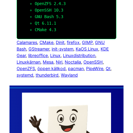
OpenZFS 2.4.3
OpenSSH 10.3
GNU Bash 5.3
Qt 6.11.1
CMake 4.3
Calamares
, 
CMake
, 
Dinit
, 
firefox
, 
GIMP
, 
GNU
Bash
, 
GStreamer
, 
init-system
, 
KaOS Linux
, 
KDE
Gear
, 
libreoffice
, 
Linux
, 
Linuxdistribution
, 
Linuxkärnan
, 
Mesa
, 
Niri
, 
Noctalia
, 
OpenSSH
, 
OpenZFS
, 
öppen källkod
, 
pacman
, 
PipeWire
, 
Qt
, 
systemd
, 
thunderbird
, 
Wayland