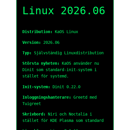
Linux 2026.06
Distribution:
KaOS Linux
Version:
2026.06
Typ:
Självständig Linuxdistribution
Största nyheten:
KaOS använder nu
Dinit som standard-init-system i
stället för systemd.
Init-system:
Dinit 0.22.0
Inloggningshanterare:
Greetd med
Tuigreet
Skrivbord:
Niri och Noctalia i
stället för KDE Plasma som standard