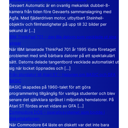
Gevaert Automatic är en ovanlig mekanisk dubbel-8-
kamera från tiden före Gevaerts sammanslagning med
Agfa. Med fjäderdriven motor, utbytbart Steinheil-
objektiv och filmhastigheter på upp till 32 bilder per
sekund är […]
IBM ThinkPad 701 – den lilla datorn som vecklade ut sina
vingar
När IBM lanserade ThinkPad 701 år 1995 löste företaget
problemet med små bärbara datorer på ett spektakulärt
sätt. Datorns delade tangentbord vecklade automatiskt ut
sig när locket öppnades och […]
Från stordator till Atari ST – historien om BASIC och GFA
BASIC
BASIC skapades på 1960-talet för att göra
programmering tillgänglig för vanliga studenter och blev
senare det självklara språket i miljontals hemdatorer. På
Atari ST fördes arvet vidare av GFA […]
Commodore DOS – operativsystemet som bodde i
diskettstationen
När Commodore 64 läste en diskett var det inte bara