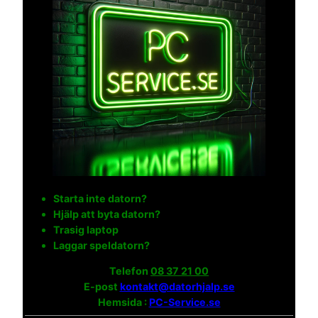
Starta inte datorn?
Hjälp att byta datorn?
Trasig laptop
Laggar speldatorn?
Telefon
08 37 21 00
E-post
kontakt@datorhjalp.se
Hemsida :
PC-Service.se