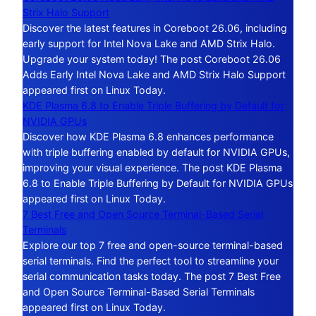
Strix Halo Support
Discover the latest features in Coreboot 26.06, including
early support for Intel Nova Lake and AMD Strix Halo.
Upgrade your system today! The post Coreboot 26.06
Adds Early Intel Nova Lake and AMD Strix Halo Support
appeared first on Linux Today.
KDE Plasma 6.8 to Enable Triple Buffering by Default for
NVIDIA GPUs
Discover how KDE Plasma 6.8 enhances performance
with triple buffering enabled by default for NVIDIA GPUs,
improving your visual experience. The post KDE Plasma
6.8 to Enable Triple Buffering by Default for NVIDIA GPUs
appeared first on Linux Today.
7 Best Free and Open Source Terminal-Based Serial
Terminals
Explore our top 7 free and open-source terminal-based
serial terminals. Find the perfect tool to streamline your
serial communication tasks today. The post 7 Best Free
and Open Source Terminal-Based Serial Terminals
appeared first on Linux Today.