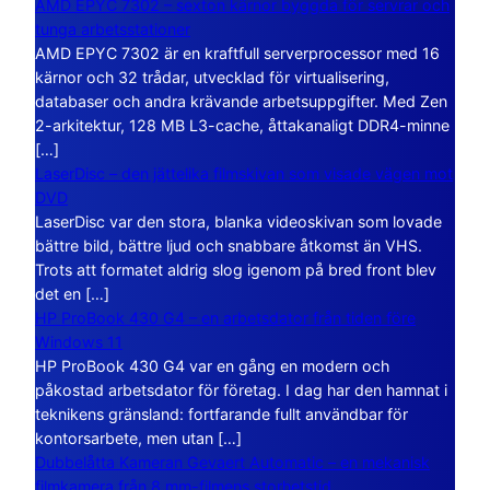
AMD EPYC 7302 – sexton kärnor byggda för servrar och
tunga arbetsstationer
AMD EPYC 7302 är en kraftfull serverprocessor med 16
kärnor och 32 trådar, utvecklad för virtualisering,
databaser och andra krävande arbetsuppgifter. Med Zen
2-arkitektur, 128 MB L3-cache, åttakanaligt DDR4-minne
[…]
LaserDisc – den jättelika filmskivan som visade vägen mot
DVD
LaserDisc var den stora, blanka videoskivan som lovade
bättre bild, bättre ljud och snabbare åtkomst än VHS.
Trots att formatet aldrig slog igenom på bred front blev
det en […]
HP ProBook 430 G4 – en arbetsdator från tiden före
Windows 11
HP ProBook 430 G4 var en gång en modern och
påkostad arbetsdator för företag. I dag har den hamnat i
teknikens gränsland: fortfarande fullt användbar för
kontorsarbete, men utan […]
Dubbelåtta Kameran Gevaert Automatic – en mekanisk
filmkamera från 8 mm-filmens storhetstid