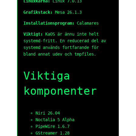
Linuxkärna:
Linux 7.0.13
Grafikstack:
Mesa 26.1.3
Installationsprogram:
Calamares
Viktigt:
KaOS är ännu inte helt
systemd-fritt. En reducerad del av
systemd används fortfarande för
bland annat udev och tmpfiles.
Viktiga
komponenter
Niri 26.04
Noctalia 5 Alpha
PipeWire 1.6.7
GStreamer 1.28