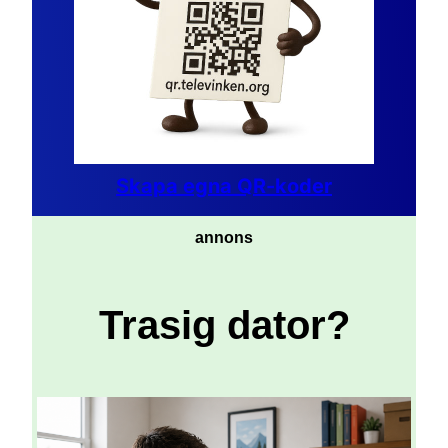
Skapa egna QR-koder
annons
Trasig dator?