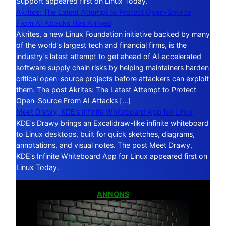
Support appeared first on Linux Today.
Akrites: The Latest Attempt to Protect Open-Source
From AI Attacks Has Arrived
Akrites, a new Linux Foundation initiative backed by many
of the world’s largest tech and financial firms, is the
industry’s latest attempt to get ahead of AI‑accelerated
software supply chain risks by helping maintainers harden
critical open-source projects before attackers can exploit
them. The post Akrites: The Latest Attempt to Protect
Open-Source From AI Attacks […]
Meet Drawy, KDE’s Infinite Whiteboard App for Linux
KDE’s Drawy brings an Excalidraw-like infinite whiteboard
to Linux desktops, built for quick sketches, diagrams,
annotations, and visual notes. The post Meet Drawy,
KDE’s Infinite Whiteboard App for Linux appeared first on
Linux Today.
ANNONS