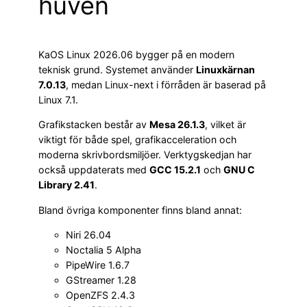
huven
KaOS Linux 2026.06 bygger på en modern
teknisk grund. Systemet använder
Linuxkärnan
7.0.13
, medan Linux-next i förråden är baserad på
Linux 7.1.
Grafikstacken består av
Mesa 26.1.3
, vilket är
viktigt för både spel, grafikacceleration och
moderna skrivbordsmiljöer. Verktygskedjan har
också uppdaterats med
GCC 15.2.1
och
GNU C
Library 2.41
.
Bland övriga komponenter finns bland annat:
Niri 26.04
Noctalia 5 Alpha
PipeWire 1.6.7
GStreamer 1.28
OpenZFS 2.4.3