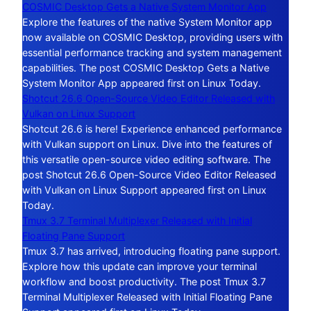
COSMIC Desktop Gets a Native System Monitor App
Explore the features of the native System Monitor app
now available on COSMIC Desktop, providing users with
essential performance tracking and system management
capabilities. The post COSMIC Desktop Gets a Native
System Monitor App appeared first on Linux Today.
Shotcut 26.6 Open-Source Video Editor Released with
Vulkan on Linux Support
Shotcut 26.6 is here! Experience enhanced performance
with Vulkan support on Linux. Dive into the features of
this versatile open-source video editing software. The
post Shotcut 26.6 Open-Source Video Editor Released
with Vulkan on Linux Support appeared first on Linux
Today.
Tmux 3.7 Terminal Multiplexer Released with Initial
Floating Pane Support
Tmux 3.7 has arrived, introducing floating pane support.
Explore how this update can improve your terminal
workflow and boost productivity. The post Tmux 3.7
Terminal Multiplexer Released with Initial Floating Pane