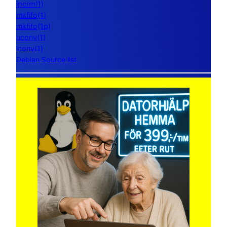
ipcrm(1)
mkfifo(1)
mkfifo(1p)
uconv(1)
iconv(1)
Debian Source list