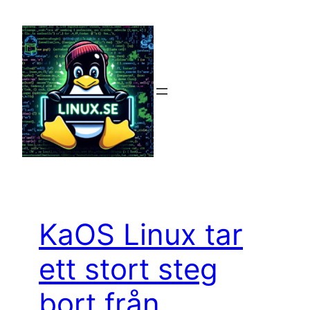
Hoppa
till
innehåll
KaOS Linux tar
ett stort steg
bort från